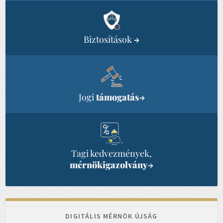
Biztosítások
→
Jogi
támogatás
→
Tagi kedvezmények,
mérnökigazolvány
→
DIGITÁLIS MÉRNÖK ÚJSÁG