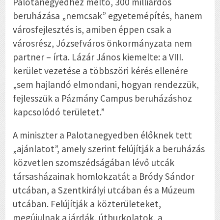
Palotanegyedhez méltó, 300 milliárdos
beruházása „nemcsak” egyetemépítés, hanem
városfejlesztés is, amiben éppen csak a
városrész, Józsefváros önkormányzata nem
partner – írta. Lázár János kiemelte: a VIII.
kerület vezetése a többszöri kérés ellenére
„sem hajlandó elmondani, hogyan rendezzük,
fejlesszük a Pázmány Campus beruházáshoz
kapcsolódó területet.”
A miniszter a Palotanegyedben élőknek tett
„ajánlatot”, amely szerint felújítják a beruházás
közvetlen szomszédságában lévő utcák
társasházainak homlokzatát a Bródy Sándor
utcában, a Szentkirályi utcában és a Múzeum
utcában. Felújítják a közterületeket,
megújulnak a járdák, útburkolatok, a