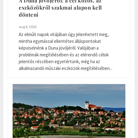
A Duna jövőjéről: a cél közös, az
eszközökről szakmai alapon kell
dönteni
aug 8, 2026
Az elmúlt napok vitájában úgy jelenhetett meg,
mintha egymással ellentétes álláspontokat
képviselnénk a Duna jövőjéről. Valójában a
problémák megítélésében és az elérendő célok
jelentős részében egyetértünk, még ha az
alkalmazandó műszaki eszközök megítélésében...