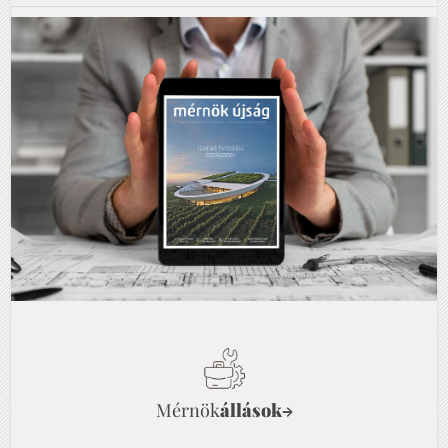
Mérnök
állások
→