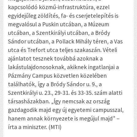
kapcsolódó közmű-infrastruktúra, ezzel
egyidejűleg zöldítés, fa- és cserjetelepítés is
megvalósul a Puskin utcában, a Múzeum
utcában, a Szentkirályi utcában, a Bródy
Sándor utcában, a Pollack Mihály téren, a Vas
utca és Trefort utca teljes szakaszán. Vételi
ajánlatot tesznek továbbá azoknak a
lakástulajdonosoknak, akiknek ingatlanjai a
Pázmány Campus közvetlen közelében
találhatók, így a Bródy Sándor u. 9., a
Szentkirályi u. 23., 29-31. és 33-35. szám alatti
társasházakban. „Így nemcsak az ország
gazdagodik majd egy új egyetemi campusszal,
hanem annak környezete is megújul majd” –
írta a miniszter. (MTI)