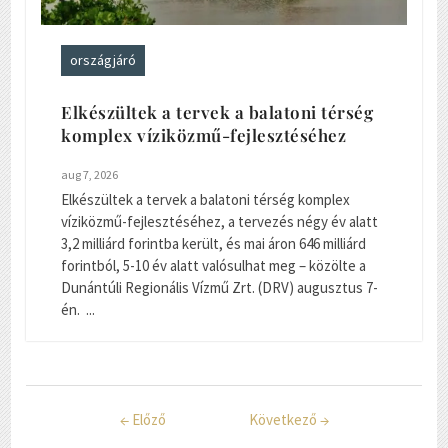
országjáró
Elkészültek a tervek a balatoni térség
komplex víziközmű-fejlesztéséhez
aug 7, 2026
Elkészültek a tervek a balatoni térség komplex
víziközmű-fejlesztéséhez, a tervezés négy év alatt
3,2 milliárd forintba került, és mai áron 646 milliárd
forintból, 5-10 év alatt valósulhat meg – közölte a
Dunántúli Regionális Vízmű Zrt. (DRV) augusztus 7-
én. ...
←
Előző
Következő
→