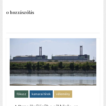
0 hozzászólás
fókusz
kamarai hírek
vélemény