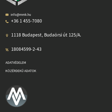
info@mmk.hu
+36 1 455-7080
1118 Budapest, Budaörsi út 125/A.
18084599-2-43
ADATVÉDELEM
KÖZÉRDEKŰ ADATOK