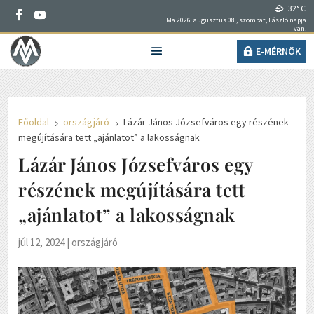
32° C
Ma 2026. augusztus 08., szombat, László napja
van.
E-MÉRNÖK
Főoldal
országjáró
Lázár János Józsefváros egy részének
5
5
megújítására tett „ajánlatot” a lakosságnak
Lázár János Józsefváros egy
részének megújítására tett
„ajánlatot” a lakosságnak
júl 12, 2024
|
országjáró