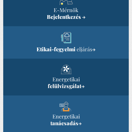
E-Mérnök
Bejelentkezés
→
Etikai-fegyelmi
eljárás
→
Energetikai
felülvizsgálat
→
Energetikai
tanácsadás
→