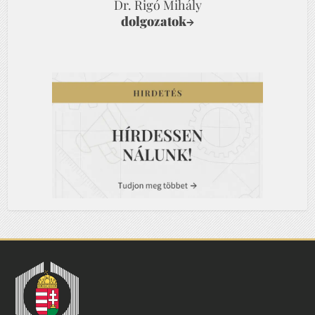
Dr. Rigó Mihály
dolgozatok
→