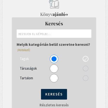
Könyv
ajánló
→
Keresés
Kezdjen
el
gépelni...
Melyik kategórián belül szeretne keresni?
(Kötelező)
Tagok
Társaságok
Tartalom
Részletes keresés