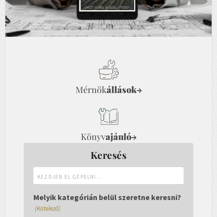
Mérnök
állások
→
Könyv
ajánló
→
Keresés
Kezdjen
el
gépelni...
Melyik kategórián belül szeretne keresni?
(Kötelező)