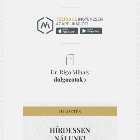
Dr. Rigó Mihály
dolgozatok
→