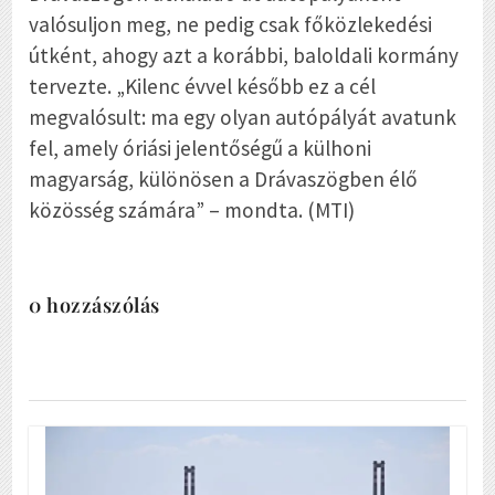
valósuljon meg, ne pedig csak főközlekedési
útként, ahogy azt a korábbi, baloldali kormány
tervezte. „Kilenc évvel később ez a cél
megvalósult: ma egy olyan autópályát avatunk
fel, amely óriási jelentőségű a külhoni
magyarság, különösen a Drávaszögben élő
közösség számára” – mondta. (MTI)
0 hozzászólás