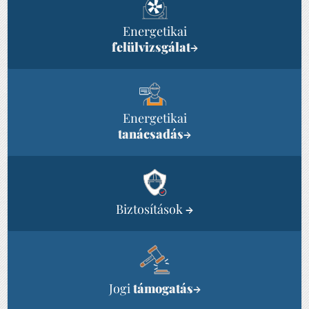
Energetikai
felülvizsgálat
→
Energetikai
tanácsadás
→
Biztosítások
→
Jogi
támogatás
→