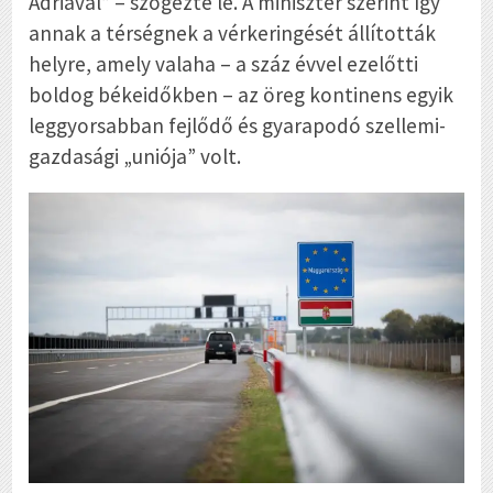
Adriával” – szögezte le. A miniszter szerint így
annak a térségnek a vérkeringését állították
helyre, amely valaha – a száz évvel ezelőtti
boldog békeidőkben – az öreg kontinens egyik
leggyorsabban fejlődő és gyarapodó szellemi-
gazdasági „uniója” volt.