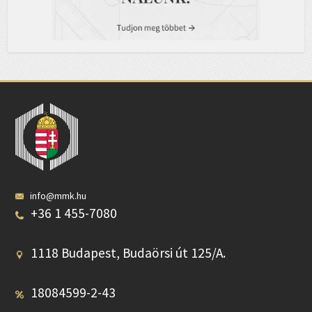
info@mmk.hu
+36 1 455-7080
1118 Budapest, Budaörsi út 125/A.
18084599-2-43