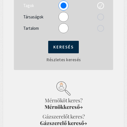
Tagok
Társaságok
Tartalom
Részletes keresés
Mérnököt keres?
Mérnökkereső
→
Gázszerelőt keres?
Gázszerelő kereső
→