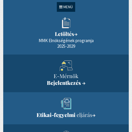
MENÜ
Letöltés
→
MMK Elnökségének programja
2025-2029
E-Mérnök
Bejelentkezés
→
Etikai-fegyelmi
eljárás
→