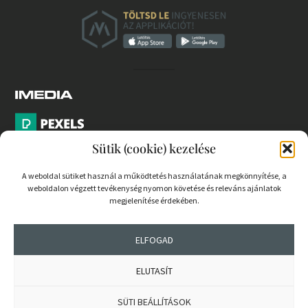
Sütik (cookie) kezelése
A weboldal sütiket használ a működtetés használatának megkönnyítése, a
weboldalon végzett tevékenység nyomon követése és releváns ajánlatok
PARTNEREK
megjelenítése érdekében.
COOKIE SZABÁLYZAT
ELFOGAD
ELUTASÍT
© 2026 mernokvagyok.hu | Minden jog fenntartva.
SÜTI BEÁLLÍTÁSOK