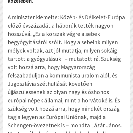
közelében.
A miniszter kiemelte: Közép- és Délkelet-Európa
előző évszázadát a háborúk tették nagyon
hosszúvá. „Ez a korszak végre a sebek
begyógyításáról szólt. Hogy a sebeink milyen
mélyek voltak, azt jól mutatja, milyen sokáig
tartott a gyógyulásuk” – mutatott rá. Szükség
volt hozzá arra, hogy Magyarország
felszabaduljon a kommunista uralom alól, és
Jugoszlávia széthullását követően
újjászülessenek az olyan nagy és őshonos
európai népek államai, mint a horvátoké is. És
szükség volt hozzá arra, hogy mindkét ország
tagja legyen az Európai Uniónak, majd a
Schengen-övezetnek is – mondta Lázár János.