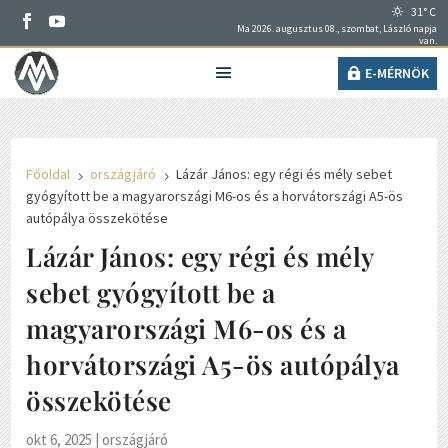
31° C
Ma 2026. augusztus 08., szombat, László napja
van.
E-MÉRNÖK
Főoldal
országjáró
Lázár János: egy régi és mély sebet
5
5
gyógyított be a magyarországi M6-os és a horvátországi A5-ös
autópálya összekötése
Lázár János: egy régi és mély
sebet gyógyított be a
magyarországi M6-os és a
horvátországi A5-ös autópálya
összekötése
okt 6, 2025
|
országjáró