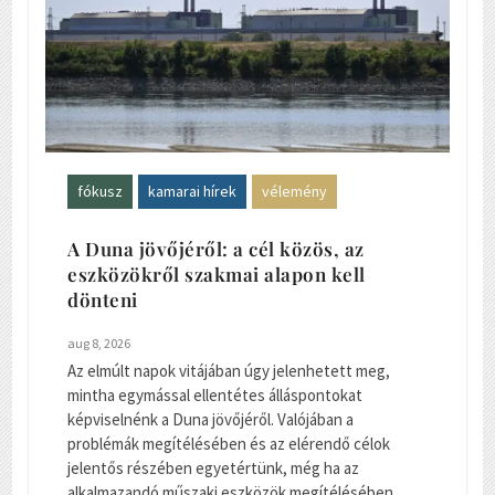
fókusz
kamarai hírek
vélemény
A Duna jövőjéről: a cél közös, az
eszközökről szakmai alapon kell
dönteni
aug 8, 2026
Az elmúlt napok vitájában úgy jelenhetett meg,
mintha egymással ellentétes álláspontokat
képviselnénk a Duna jövőjéről. Valójában a
problémák megítélésében és az elérendő célok
jelentős részében egyetértünk, még ha az
alkalmazandó műszaki eszközök megítélésében...