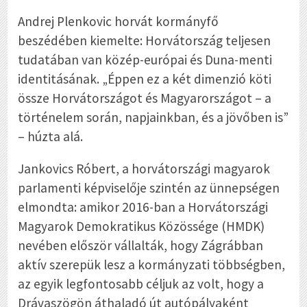
Andrej Plenkovic horvát kormányfő
beszédében kiemelte: Horvátország teljesen
tudatában van közép-európai és Duna-menti
identitásának. „Éppen ez a két dimenzió köti
össze Horvátországot és Magyarországot – a
történelem során, napjainkban, és a jövőben is”
– húzta alá.
Jankovics Róbert, a horvátországi magyarok
parlamenti képviselője szintén az ünnepségen
elmondta: amikor 2016-ban a Horvátországi
Magyarok Demokratikus Közössége (HMDK)
nevében először vállalták, hogy Zágrábban
aktív szerepük lesz a kormányzati többségben,
az egyik legfontosabb céljuk az volt, hogy a
Drávaszögön áthaladó út autópályaként