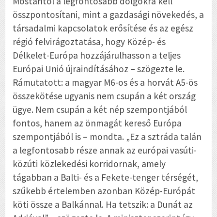
Mostantól a legfontosabb dolgokra kell
összpontosítani, mint a gazdasági növekedés, a
társadalmi kapcsolatok erősítése és az egész
régió felvirágoztatása, hogy Közép- és
Délkelet-Európa hozzájárulhasson a teljes
Európai Unió újraindításához – szögezte le.
Rámutatott: a magyar M6-os és a horvát A5-ös
összekötése ugyanis nem csupán a két ország
ügye. Nem csupán a két nép szempontjából
fontos, hanem az önmagát kereső Európa
szempontjából is – mondta. „Ez a sztráda talán
a legfontosabb része annak az európai vasúti-
közúti közlekedési korridornak, amely
tágabban a Balti- és a Fekete-tenger térségét,
szűkebb értelemben azonban Közép-Európát
köti össze a Balkánnal. Ha tetszik: a Dunát az