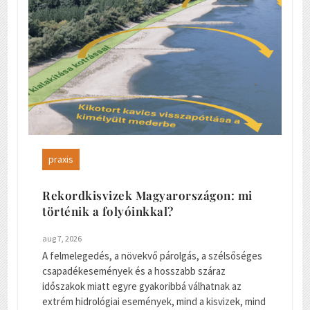
praxis
Rekordkisvizek Magyarországon: mi
történik a folyóinkkal?
aug 7, 2026
A felmelegedés, a növekvő párolgás, a szélsőséges
csapadékesemények és a hosszabb száraz
időszakok miatt egyre gyakoribbá válhatnak az
extrém hidrológiai események, mind a kisvizek, mind