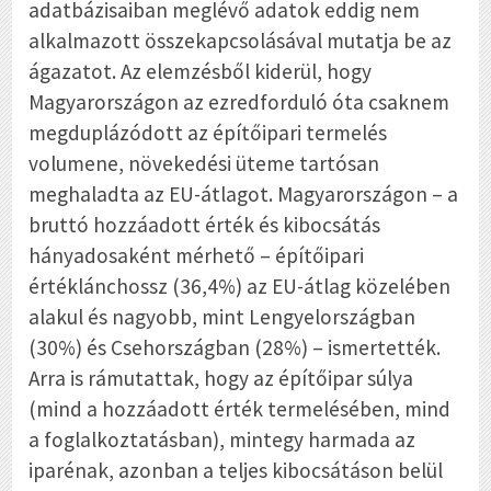
adatbázisaiban meglévő adatok eddig nem
alkalmazott összekapcsolásával mutatja be az
ágazatot. Az elemzésből kiderül, hogy
Magyarországon az ezredforduló óta csaknem
megduplázódott az építőipari termelés
volumene, növekedési üteme tartósan
meghaladta az EU-átlagot. Magyarországon – a
bruttó hozzáadott érték és kibocsátás
hányadosaként mérhető – építőipari
értéklánchossz (36,4%) az EU-átlag közelében
alakul és nagyobb, mint Lengyelországban
(30%) és Csehországban (28%) – ismertették.
Arra is rámutattak, hogy az építőipar súlya
(mind a hozzáadott érték termelésében, mind
a foglalkoztatásban), mintegy harmada az
iparénak, azonban a teljes kibocsátáson belül