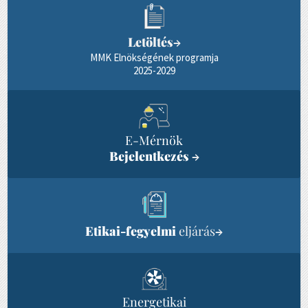
Letöltés
→
MMK Elnökségének programja
2025-2029
E-Mérnök
Bejelentkezés
→
Etikai-fegyelmi
eljárás
→
Energetikai