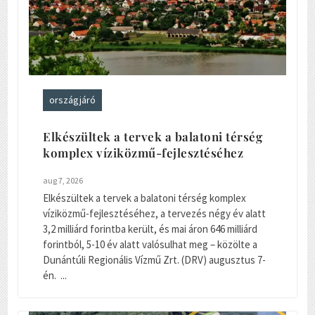
országjáró
Elkészültek a tervek a balatoni térség
komplex víziközmű-fejlesztéséhez
aug 7, 2026
Elkészültek a tervek a balatoni térség komplex
víziközmű-fejlesztéséhez, a tervezés négy év alatt
3,2 milliárd forintba került, és mai áron 646 milliárd
forintból, 5-10 év alatt valósulhat meg – közölte a
Dunántúli Regionális Vízmű Zrt. (DRV) augusztus 7-
én. ...