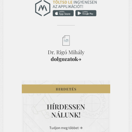
Dr. Rigó Mihály
dolgozatok
→