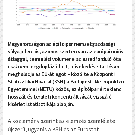
Magyarországon az építőipar nemzetgazdasági
súlya jelentős, azonos szinten van az európai uniós
átlaggal, termelési volumene az ezredforduló óta
csaknem megduplázódott, növekedése tartósan
meghaladja az EU-átlagot – közölte a Központi
Statisztikai Hivatal (KSH) a Budapesti Metropolitan
Egyetemmel (METU) közös, az építőipar értéklánc
hosszát és területi koncentráltságát vizsgáló
kísérleti statisztikája alapján.
A közlemény szerint az elemzés szemlélete
újszerű, ugyanis a KSH és az Eurostat