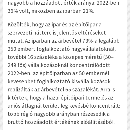
nagyobb a hozzáadott érték aránya: 2022-ben
36% volt, miközben az iparban 21%.
Közölték, hogy az ipar és az építőipar a
szervezeti háttere is jelentős eltéréseket
mutat. Az iparban az árbevétel 73%-a legalább
250 embert foglalkoztató nagyvállalatoknál,
további 16 százaléka a közepes méretű (50–
249 fős) vállalkozásoknál koncentrálódott
2022-ben, az építőiparban az 50 embernél
kevesebbet foglalkoztató kisvállalkozások
realizálták az árbevétel 65 százalékát. Arra is
kitértek, hogy a hazai építőipari termelés az
uniós átlagnál területileg kevésbé koncentrált:
több régió nagyobb arányban részesedik a
bruttó hozzáadott értékének előállításából.