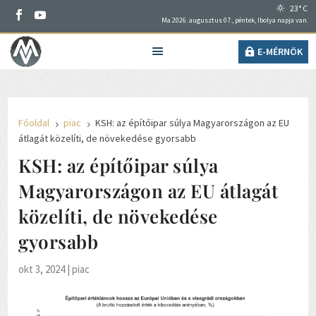
23° C
Ma 2026. augusztus 07., péntek, Ibolya napja van.
E-MÉRNÖK
Főoldal
piac
KSH: az építőipar súlya Magyarországon az EU
5
5
átlagát közelíti, de növekedése gyorsabb
KSH: az építőipar súlya
Magyarországon az EU átlagát
közelíti, de növekedése
gyorsabb
okt 3, 2024
|
piac