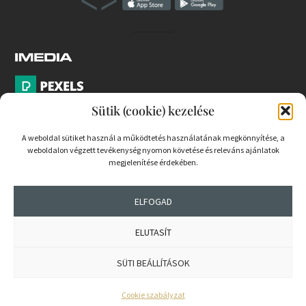
Sütik (cookie) kezelése
A weboldal sütiket használ a működtetés használatának megkönnyítése, a
weboldalon végzett tevékenység nyomon követése és releváns ajánlatok
PARTNEREK
megjelenítése érdekében.
COOKIE SZABÁLYZAT
ELFOGAD
ELUTASÍT
© 2026 mernokvagyok.hu | Minden jog fenntartva.
SÜTI BEÁLLÍTÁSOK
Cookie szabályzat