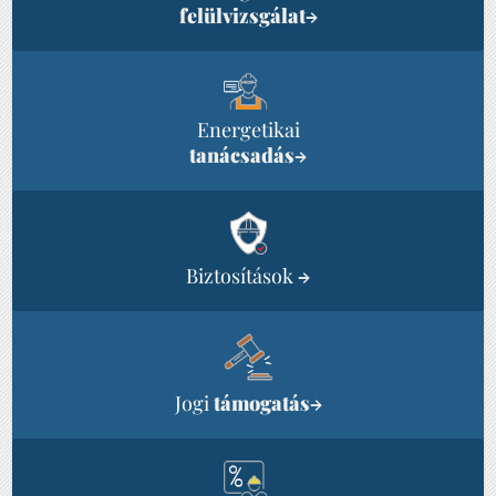
felülvizsgálat
→
Energetikai
tanácsadás
→
Biztosítások
→
Jogi
támogatás
→