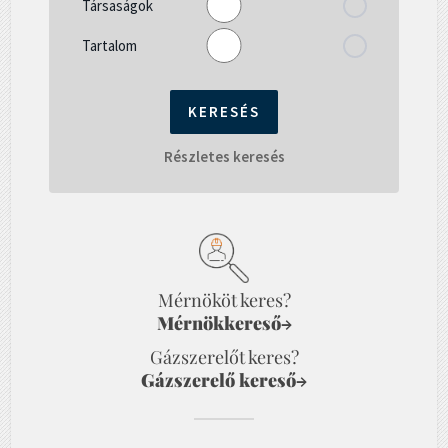
Társaságok
Tartalom
Részletes keresés
Mérnököt keres?
Mérnökkereső
→
Gázszerelőt keres?
Gázszerelő kereső
→