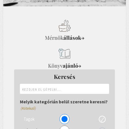
Mérnök
állások
→
Könyv
ajánló
→
Keresés
Kezdjen
el
gépelni...
Melyik kategórián belül szeretne keresni?
(Kötelező)
Tagok