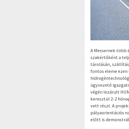
A Messernek több é
szakértőként a telj
tárolásán, szállít
fontos eleme ezen 
hidrogéntechnológi
ügyvezető igazgatój
végén lezárult HUM
keresztül 2-2 hóna
vett részt. A proj
pályaorientációs 
előtt is demonstrá