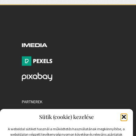
PARTNEREK
Sütik (cookie) kezelése
COOKIE SZABÁLYZAT
A weboldal sütiket használ a működtetés használatának megkönnyítése, a
weboldalon végzett tevékenység nyomon követése és releváns ajánlatok