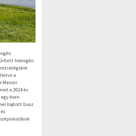
rogén
sűrített hidrogén
énstratégiánk
lletve a
a Messer
lmet a 2024 év
 egy éven
el hajtott busz
 és
középiskolások