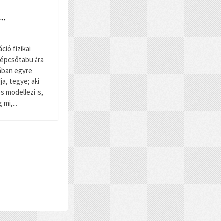
l…
ció fizikai
lépcsőtabu ára
ában egyre
a, tegye; aki
és modellezi is,
mi,...