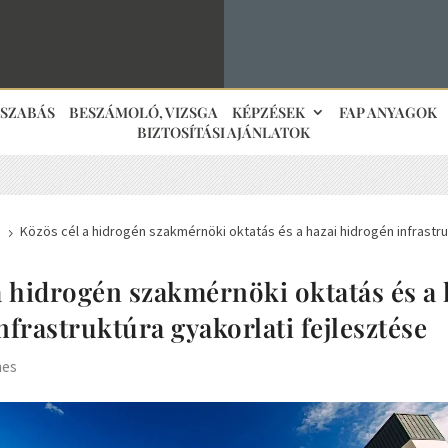
JSZABÁS
BESZÁMOLÓ, VIZSGA
KÉPZÉSEK
FAP ANYAGOK
BIZTOSÍTÁSI AJÁNLATOK
s
Közös cél a hidrogén szakmérnöki oktatás és a hazai hidrogén infrastru
5
a hidrogén szakmérnöki oktatás és a 
nfrastruktúra gyakorlati fejlesztése
mes