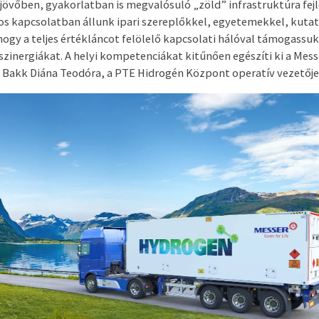
 jövőben, gyakorlatban is megvalósuló „zöld” infrastruktúra fejl
os kapcsolatban állunk ipari szereplőkkel, egyetemekkel, kuta
gy a teljes értékláncot felölelő kapcsolati hálóval támogassuk 
zinergiákat. A helyi kompetenciákat kitűnően egészíti ki a Mess
 Bakk Diána Teodóra, a PTE Hidrogén Központ operatív vezetője