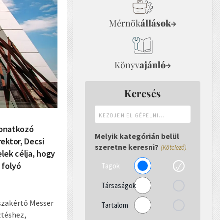
Mérnök
állások
→
Könyv
ajánló
→
Keresés
Kezdjen
el
vonatkozó
gépelni...
Melyik kategórián belül
ektor, Decsi
szeretne keresni?
(Kötelező)
elek célja, hogy
 folyó
Tagok
Társaságok
szakértő Messer
Tartalom
ztéshez,