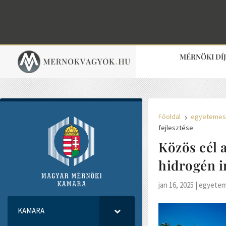
MÉRNÖKI DÍ
Főoldal
egyeteme
5
fejlesztése
Közös cél 
hidrogén i
jan 16, 2025
|
egyete
KAMARA