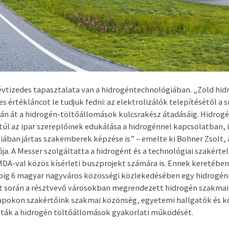
vtizedes tapasztalata van a hidrogéntechnológiában. „Zöld hid
es értékláncot le tudjuk fedni: az elektrolizálók telepítésétől a 
ásán át a hidrogén-töltőállomások kulcsrakész átadásáig. Hidrog
túl az ipar szereplőinek edukálása a hidrogénnel kapcsolatban, i
ában jártas szakemberek képzése is” – emelte ki Bohner Zsolt, 
a. A Messer szolgáltatta a hidrogént és a technológiai szakérte
DA-val közös kísérleti buszprojekt számára is. Ennek keretében
pig 6 magyar nagyváros közösségi közlekedésében egy hidrogénn
ekt során a résztvevő városokban megrendezett hidrogén szakmai
napokon szakértőink szakmai közönség, egyetemi hallgatók és 
lták a hidrogén töltőállomások gyakorlati működését.