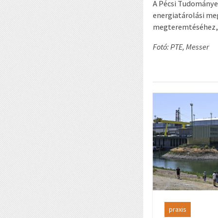
A Pécsi Tudományeg
energiatárolási me
megteremtéséhez, a
Fotó: PTE, Messer
praxis