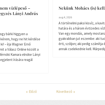
nem vízlépcső –
Nekünk Mohács (is) kel
gyzés Lányi András
aug 4, 2026
A történelmi paksi kisvíz, a kavitá
határa és a három évtizedes víz
Van egy mondás, amely mostan
ogy bárki higgyen a
gyakrabban jut eszembe: aki tudj
 kérem, hogy ne hit kérdése
érti, szóljon; aki pedig számítja 
ki! – írja Wagner Ernő
annak cselekednie kell. Márpedig 
mit a Válasz Online közölt a
Mérnöki Kamara elnöke Lányi
egjelent írására reagál
←
Előző
Következő
→