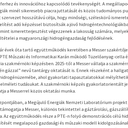
ferhez és innovációhoz kapcsolódó tevékenységét. A megállapod
giák minél sikeresebb piacra juttatását és közös tudományos pu
t szervezet hosszútávú célja, hogy minőségi, széleskörű ismeret
lítést adó képzéssel biztosítsák a jövő hidrogéntechnológiákba
mint ismeretterjesztést végezzenek a lakosság számára, melye
ltételei a magyarországi hidrogéngazdaság fejlődésének.
ár évek óta tartó együttműködés keretében a Messer szakértője
 PTE Műszaki és Informatikai Karán működő Tüzelőanyag-cella é
a szakmérnöki képzésben. 2025-től a Messer vállalja a szakmér
n gázzal” nevű tantárgy oktatását is. Ennek részeként a hallga
hidrogénüzemébe, ahol gyakorlati tapasztalatokkal mélyítheti
elméleti tudásukat. A szakmérnöki képzés gyakorlatorientált jel
ja a Messerrel közös oktatási munka.
zpontjában, a Megújuló Energiák Nemzeti Laboratórium projekt
ámogatja a Messer, különös tekintettel a gáztárolási, gázszállí
. Az együttműködés része a PTE-n folyó demonstrációs célú hi
pítését megalapozó gazdasági és műszaki modell kidolgozásána