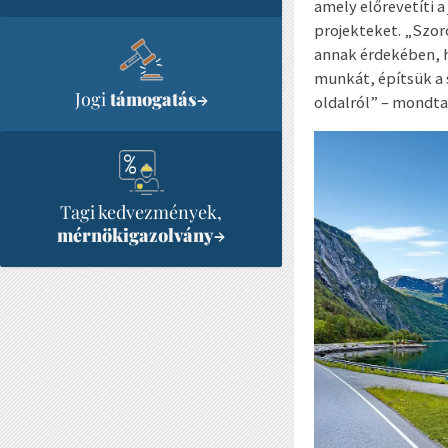
amely előrevetíti a
projekteket. „Szor
annak érdekében, ho
munkát, építsük a s
Jogi
támogatás
→
oldalról” – mondta
Tagi kedvezmények,
mérnökigazolvány
→