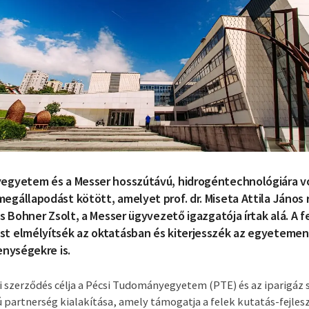
egyetem és a Messer hosszútávú, hidrogéntechnológiára 
gállapodást kötött, amelyet prof. dr. Miseta Attila János r
s Bohner Zsolt, a Messer ügyvezető igazgatója írtak alá. A f
t elmélyítsék az oktatásban és kiterjesszék az egyetemen
enységekre is.
szerződés célja a Pécsi Tudományegyetem (PTE) és az iparigáz 
 partnerség kialakítása, amely támogatja a felek kutatás-fejles