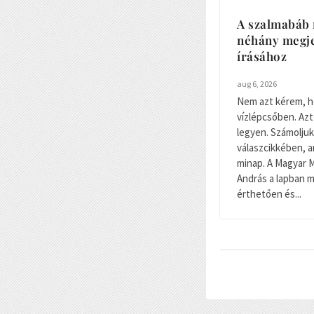
A szalmabáb 
néhány megje
írásához
aug 6, 2026
Nem azt kérem, h
vízlépcsőben. Azt
legyen. Számoljuk 
válaszcikkében, a
minap. A Magyar 
András a lapban m
érthetően és...