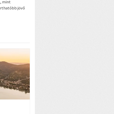
, mint
arthatóbb jövő