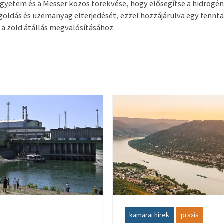
yetem és a Messer közös törekvése, hogy elősegítse a hidrogén
goldás és üzemanyag elterjedését, ezzel hozzájárulva egy fennt
 zöld átállás megvalósításához.
kamarai hírek
praxis