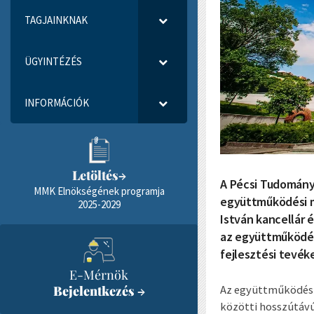
TAGJAINKNAK
ÜGYINTÉZÉS
INFORMÁCIÓK
Letöltés
→
A Pécsi Tudomány
MMK Elnökségének programja
együttműködési me
2025-2029
István kancellár é
az együttműködés
fejlesztési tevék
E-Mérnök
Az együttműködési 
Bejelentkezés
→
közötti hosszútávú