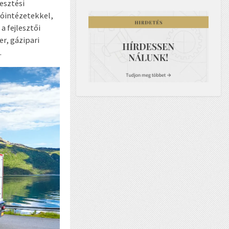
esztési
tóintézetekkel,
a fejlesztői
er, gázipari
.