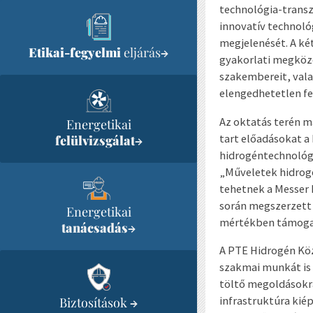
technológia-transz
innovatív technoló
megjelenését. A ké
Etikai-fegyelmi
eljárás
→
gyakorlati megköze
szakembereit, vala
elengedhetetlen fe
Az oktatás terén m
Energetikai
tart előadásokat a
felülvizsgálat
→
hidrogéntechnológi
„Műveletek hidrogé
tehetnek a Messer 
során megszerzett 
Energetikai
mértékben támogat
tanácsadás
→
A PTE Hidrogén Kö
szakmai munkát is t
töltő megoldásokra
infrastruktúra kié
Biztosítások
→