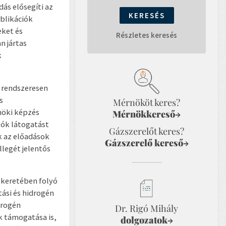
ás elősegíti az
blikációk
eket és
Részletes keresés
n jártas
k
 rendszeresen
s
Mérnököt keres?
nöki képzés
Mérnökkereső
→
tók látogatást
Gázszerelőt keres?
k az előadások
Gázszerelő kereső
→
legét jelentős
 keretében folyó
tási és hidrogén
drogén
Dr. Rigó Mihály
k támogatása is,
dolgozatok
→