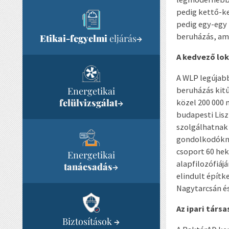
pedig kettő-k
pedig egy-egy
beruházás, ame
Etikai-fegyelmi
eljárás
→
A kedvező lok
A WLP legújabb
Energetikai
beruházás kitű
felülvizsgálat
→
közel 200 000 
budapesti Lisz
szolgálhatnak 
gondolkodóknak
csoport 60 hek
Energetikai
alapfilozófiáj
tanácsadás
→
elindult építk
Nagytarcsán és
Az ipari társ
Biztosítások
→