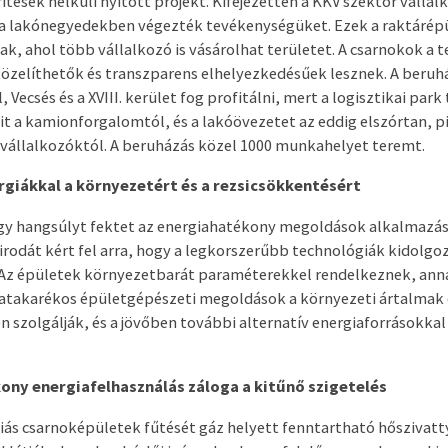
ítések nélküli nyitott projekt. Kifejezetten a KKV szektor vállal
g a lakónegyedekben végezték tevékenységüket. Ezek a raktárép
ak, ahol több vállalkozó is vásárolhat területet. A csarnokok a t
zelíthetők és transzparens elhelyezkedésűek lesznek. A beruh
 Vecsés és a XVIII. kerület fog profitálni, mert a logisztikai par
it a kamionforgalomtól, és a lakóövezetet az eddig elszórtan, 
vállalkozóktól. A beruházás közel 1000 munkahelyet teremt.
giákkal a környezetért és a rezsicsökkentésért
gy hangsúlyt fektet az energiahatékony megoldások alkalmazásá
rodát kért fel arra, hogy a legkorszerűbb technológiák kidolgo
 Az épületek környezetbarát paraméterekkel rendelkeznek, ann
iatakarékos épületgépészeti megoldások a környezeti ártalmak
szolgálják, és a jövőben további alternatív energiaforrásokkal
ny energiafelhasználás záloga a kitűnő szigetelés
iás csarnoképületek fűtését gáz helyett fenntartható hőszivatt