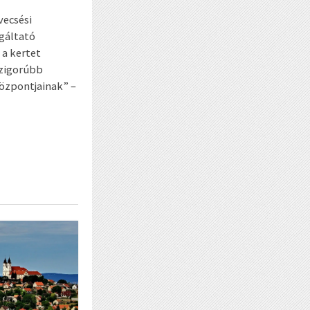
vecsési
lgáltató
 a kertet
szigorúbb
központjainak” –