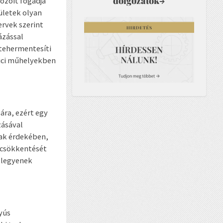
dolgozatok
→
kozóit fogadja
ületek olyan
ervek szerint
ázással
k tehermentesíti
pici műhelyekben
ra, ezért egy
zásával
ak érdekében,
 csökkentését
 legyenek
yús