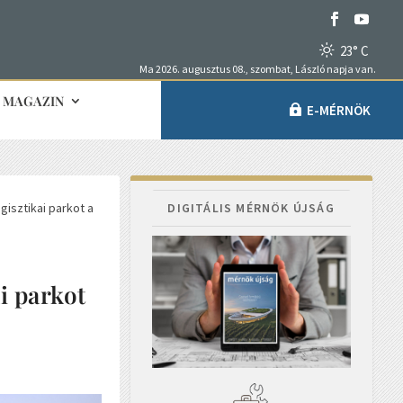
23° C
Ma 2026. augusztus 08., szombat, László napja van.
MAGAZIN
E-MÉRNÖK
gisztikai parkot a
DIGITÁLIS MÉRNÖK ÚJSÁG
i parkot