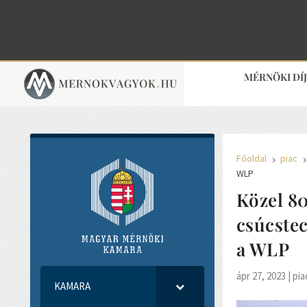
MÉRNÖKI DÍ
Főoldal
piac
5
WLP
Közel 80
csúcstec
a WLP
ápr 27, 2023
|
pia
KAMARA