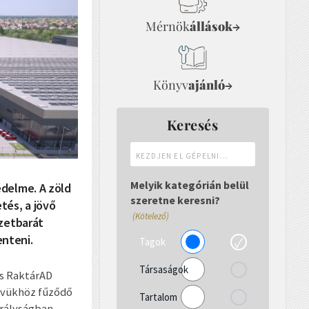
Mérnök
állások
→
Könyv
ajánló
→
Keresés
Kezdjen
el
gépelni...
Melyik kategórián belül
édelme. A zöld
szeretne keresni?
és, a jövő
(Kötelező)
ezetbarát
nteni.
Tagok
Társaságok
és RaktárAD
nevükhöz fűződő
Tartalom
irályságban