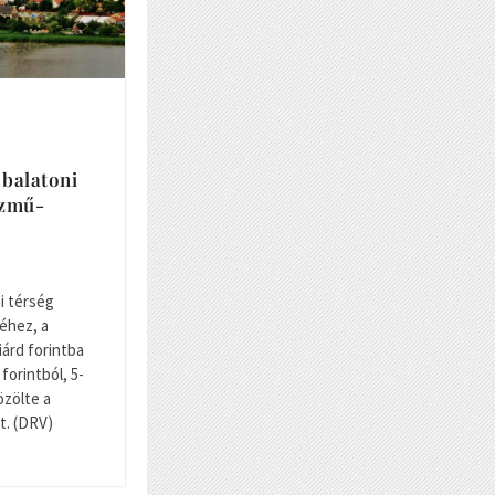
 balatoni
özmű-
i térség
éhez, a
iárd forintba
 forintból, 5-
özölte a
t. (DRV)