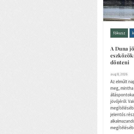
fókusz
k
A Duna jö
eszközökr
dönteni
aug 8, 2026
Az elmúlt na
meg, mintha
álláspontoka
jövőjéről. V
megítélésébe
jelentős rés
alkalmazand
megítélésébe