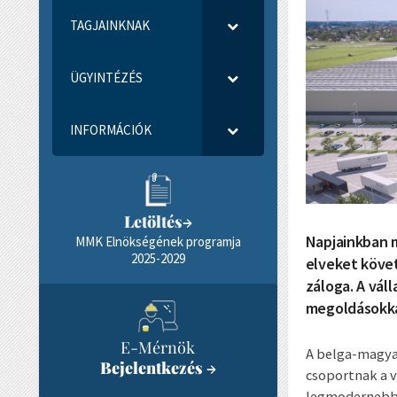
TAGJAINKNAK
ÜGYINTÉZÉS
INFORMÁCIÓK
Letöltés
→
Napjainkban m
MMK Elnökségének programja
2025-2029
elveket köve
záloga. A vál
megoldásokka
E-Mérnök
A belga-magyar
Bejelentkezés
→
csoportnak a v
legmodernebb 