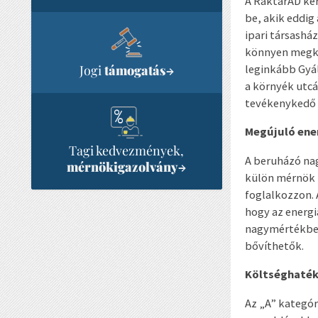
A RaktárAD ker
be, akik eddi
ipari társasház
könnyen megkö
Jogi
támogatás
leginkább Gyál,
→
a környék utcá
tevékenykedő 
Megújuló ener
Tagi kedvezmények,
A beruházó na
mérnökigazolvány
→
külön mérnök i
foglalkozzon.
hogy az energ
nagymértékben 
bővíthetők.
Költséghatéko
Az „A” kategór