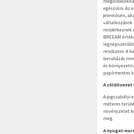
megoldásokkal 
egészülni. Az 
jelentősen, ak
vállalkozások 
rendelkeznek m
BREEAM értéke
legnépszerűbb
rendszere. A bé
beruházás minő
és környezett
papírmentes k
A zöldövezet 
A jogszabályi e
méteres terüle
növényzetet kel
meg.
A nyugat-eur