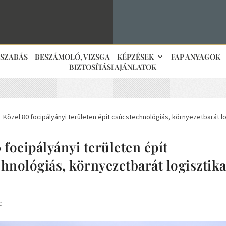
JSZABÁS
BESZÁMOLÓ, VIZSGA
KÉPZÉSEK
FAP ANYAGOK
BIZTOSÍTÁSI AJÁNLATOK
Közel 80 focipályányi területen épít csúcstechnológiás, környezetbarát lo
5
 focipályányi területen épít
hnológiás, környezetbarát logisztika
c