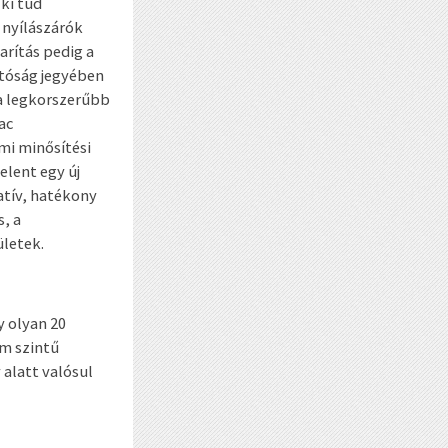
ki tud
 nyílászárók
arítás pedig a
atóság jegyében
a legkorszerűbb
ac
mi minősítési
elent egy új
atív, hatékony
, a
letek.
y olyan 20
om szintű
 alatt valósul
z