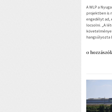
A WLP a Nyugat
projektben is 
engedélyt ad, e
locsolni. „A l
követelményein
hangsúlyozta 
0 hozzászól