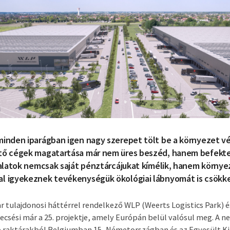
inden iparágban igen nagy szerepet tölt be a környezet v
tő cégek magatartása már nem üres beszéd, hanem befektet
lalatok nemcsak saját pénztárcájukat kímélik, hanem körny
l igyekeznek tevékenységük ökológiai lábnyomát is csökke
 tulajdonosi háttérrel rendelkező WLP (Weerts Logistics Park) 
ecsési már a 25. projektje, amely Európán belül valósul meg. A 
raktárakból Belgiumban 15, Németországban és az Egyesült K