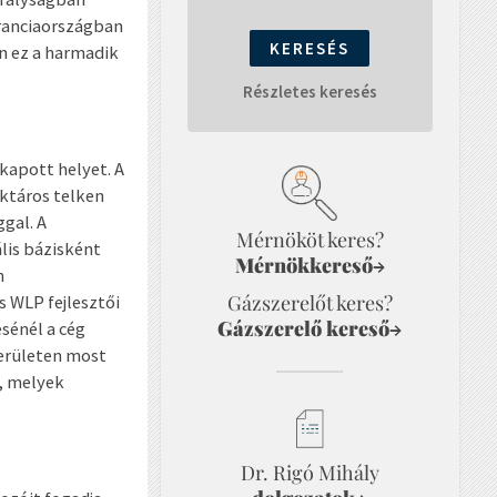
ranciaországban
n ez a harmadik
Részletes keresés
kapott helyet. A
ektáros telken
gal. A
Mérnököt keres?
lis bázisként
Mérnökkereső
→
n
Gázszerelőt keres?
 WLP fejlesztői
Gázszerelő kereső
→
ésénél a cég
területen most
, melyek
Dr. Rigó Mihály