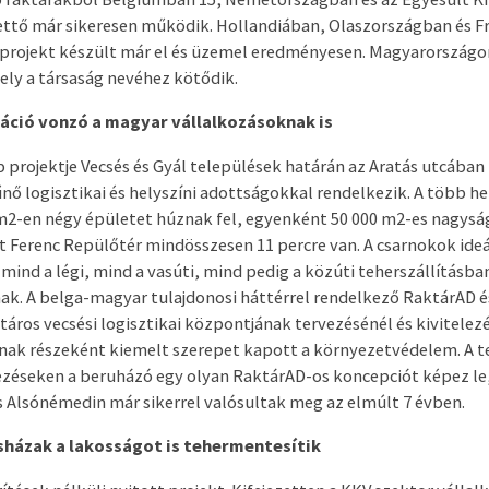
ettő már sikeresen működik. Hollandiában, Olaszországban és F
 projekt készült már el és üzemel eredményesen. Magyarországo
ly a társaság nevéhez kötődik.
áció vonzó a magyar vállalkozásoknak is
 projektje Vecsés és Gyál települések határán az Aratás utcában 
nő logisztikai és helyszíni adottságokkal rendelkezik. A több h
m2-en négy épületet húznak fel, egyenként 50 000 m2-es nagyság
t Ferenc Repülőtér mindösszesen 11 percre van. A csarnokok ideá
mind a légi, mind a vasúti, mind pedig a közúti teherszállításba
. A belga-magyar tulajdonosi háttérrel rendelkező RaktárAD és
táros vecsési logisztikai központjának tervezésénél és kivitelez
ának részeként kiemelt szerepet kapott a környezetvédelem. A 
ezéseken a beruházó egy olyan RaktárAD-os koncepciót képez le
 Alsónémedin már sikerrel valósultak meg az elmúlt 7 évben.
asházak a lakosságot is tehermentesítik