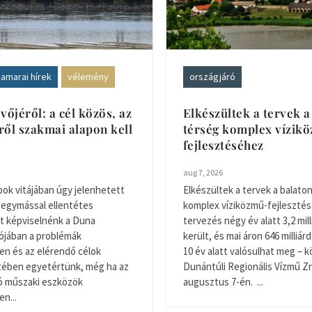
amarai hírek
vélemény
országjáró
vőjéről: a cél közös, az
Elkészültek a tervek a
ől szakmai alapon kell
térség komplex vízik
fejlesztéséhez
aug 7, 2026
pok vitájában úgy jelenhetett
Elkészültek a tervek a balaton
 egymással ellentétes
komplex víziközmű-fejlesztés
t képviselnénk a Duna
tervezés négy év alatt 3,2 mill
alójában a problémák
került, és mai áron 646 milliárd
n és az elérendő célok
10 év alatt valósulhat meg – k
zében egyetértünk, még ha az
Dunántúli Regionális Vízmű Zr
ó műszaki eszközök
augusztus 7-én. ...
n...