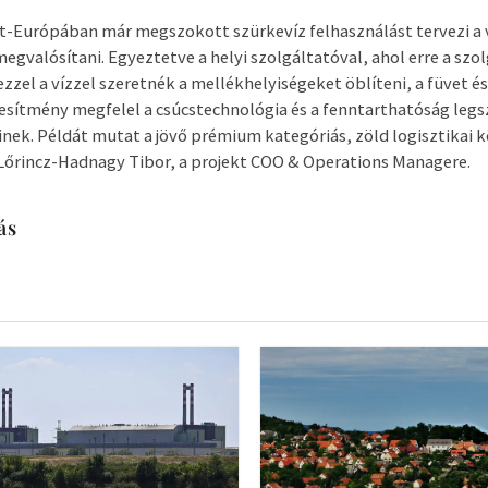
-Európában már megszokott szürkevíz felhasználást tervezi a 
megvalósítani. Egyeztetve a helyi szolgáltatóval, ahol erre a szo
zzel a vízzel szeretnék a mellékhelyiségeket öblíteni, a füvet és
étesítmény megfelel a csúcstechnológia és a fenntarthatóság leg
ek. Példát mutat a jövő prémium kategóriás, zöld logisztikai 
Lőrincz-Hadnagy Tibor, a projekt COO & Operations Managere.
ás