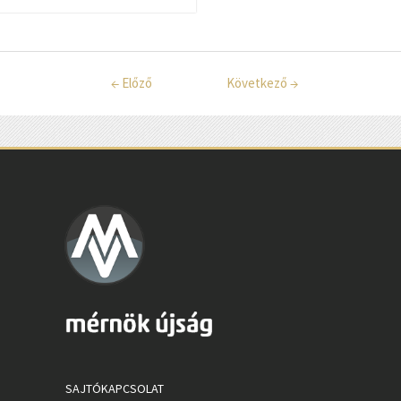
←
Előző
Következő
→
SAJTÓKAPCSOLAT