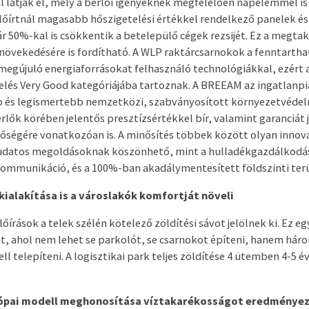
látják el, mely a bérlői igényeknek megfelelően napelemmel is 
előírtnál magasabb hőszigetelési értékkel rendelkező panelek és
ár 50%-kal is csökkentik a betelepülő cégek rezsijét. Ez a megtak
növekedésére is fordítható. A WLP raktárcsarnokok a fenntarth
egújuló energiaforrásokat felhasználó technológiákkal, ezért 
lés Very Good kategóriájába tartoznak. A BREEAM az ingatlanpi
 és legismertebb nemzetközi, szabványosított környezetvédel
rlők körében jelentős presztízsértékkel bír, valamint garanciát j
ségére vonatkozóan is. A minősítés többek között olyan innov
udatos megoldásoknak köszönhető, mint a hulladékgazdálkodás
ommunikáció, és a 100%-ban akadálymentesített földszinti terü
kialakítása is a városlakók komfortját növeli
lőírások a telek szélén kötelező zöldítési sávot jelölnek ki. Ez eg
t, ahol nem lehet se parkolót, se csarnokot építeni, hanem hár
l telepíteni. A logisztikai park teljes zöldítése 4 ütemben 4-5 év
ópai modell meghonosítása víztakarékosságot eredménye