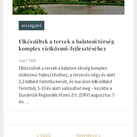
országjáró
Elkészültek a tervek a balatoni térség
komplex víziközmű-fejlesztéséhez
aug 7, 2026
Elkészültek a tervek a balatoni térség komplex
víziközmű-fejlesztéséhez, a tervezés négy év alatt
3,2 milliárd forintba került, és mai áron 646 milliárd
forintból, 5-10 év alatt valósulhat meg – közölte a
Dunántúli Regionális Vízmű Zrt. (DRV) augusztus 7-
én. ...
←
Előző
Következő
→