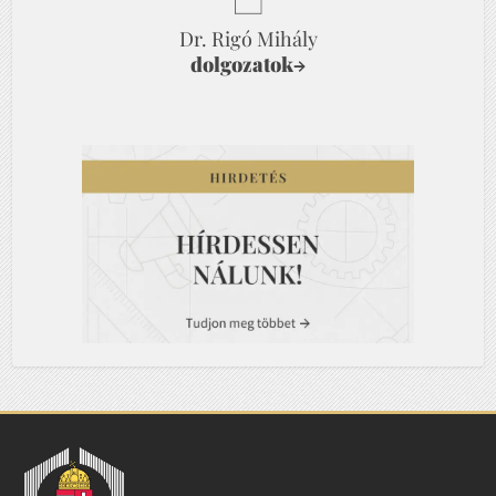
Dr. Rigó Mihály
dolgozatok
→