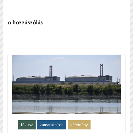
0 hozzászólás
fókusz
kamarai hírek
vélemény