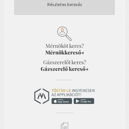
Részletes keresés
Mérnököt keres?
Mérnökkereső
→
Gázszerelőt keres?
Gázszerelő kereső
→