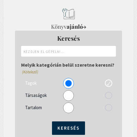
Könyv
ajánló
→
Keresés
Kezdjen
el
gépelni...
Melyik kategórián belül szeretne keresni?
(Kötelező)
Tagok
Társaságok
Tartalom