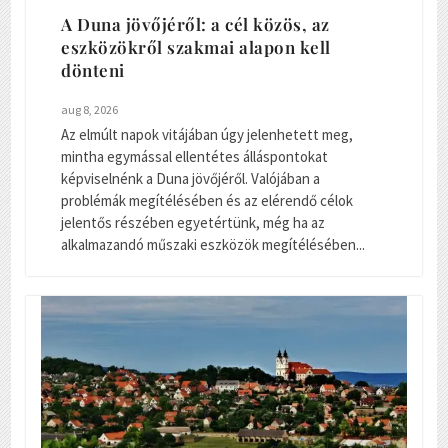
A Duna jövőjéről: a cél közös, az
eszközökről szakmai alapon kell
dönteni
aug 8, 2026
Az elmúlt napok vitájában úgy jelenhetett meg,
mintha egymással ellentétes álláspontokat
képviselnénk a Duna jövőjéről. Valójában a
problémák megítélésében és az elérendő célok
jelentős részében egyetértünk, még ha az
alkalmazandó műszaki eszközök megítélésében...