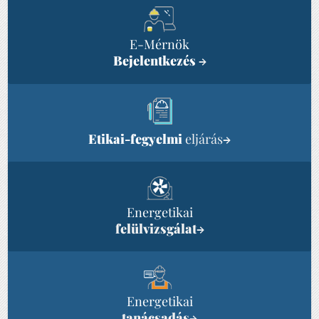
E-Mérnök
Bejelentkezés
→
Etikai-fegyelmi
eljárás
→
Energetikai
felülvizsgálat
→
Energetikai
tanácsadás
→