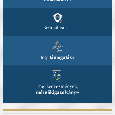
Biztosítások
→
Jogi
támogatás
→
Tagi kedvezmények,
mérnökigazolvány
→