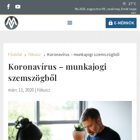
27° C
Ma 2026. augusztus 09., vasárnap, Emőd napja
van.
E-MÉRNÖK
Főoldal
fókusz
Koronavírus – munkajogi szemszögből
5
5
Koronavírus – munkajogi
szemszögből
márc 13, 2020
|
fókusz