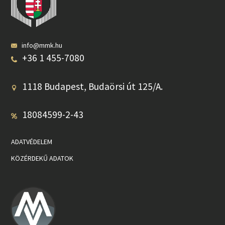
info@mmk.hu
+36 1 455-7080
1118 Budapest, Budaörsi út 125/A.
18084599-2-43
ADATVÉDELEM
KÖZÉRDEKŰ ADATOK