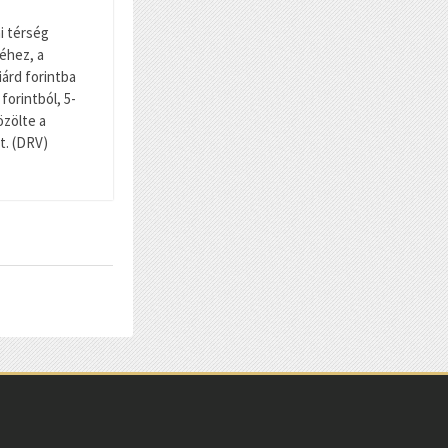
i térség
éhez, a
iárd forintba
 forintból, 5-
özölte a
t. (DRV)