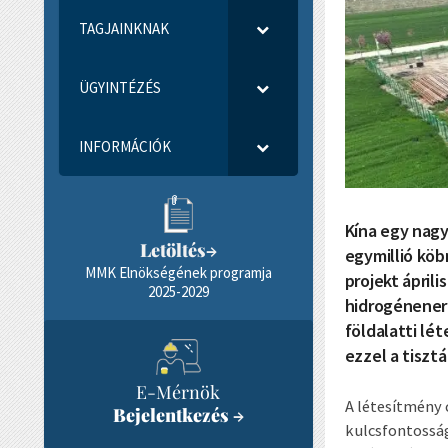
TAGJAINKNAK
ÜGYINTÉZÉS
INFORMÁCIÓK
Kína egy nagy
Letöltés
→
egymillió kö
MMK Elnökségének programja
projekt ápril
2025-2029
hidrogénenerg
földalatti lé
ezzel a tiszt
E-Mérnök
A létesítmény 
Bejelentkezés
→
kulcsfontosság