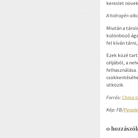
kereslet növek
A hidrogén alk
Miután a tárol
különböző ágaz
fel kíván tárni
Ezek közé tart
céljából, a ne
felhasználása.
csökkentéséhe
ütközik.
Forrás:
China l
Kép: FB/
People’
0 hozzászól