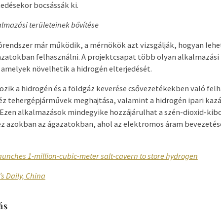
edésekor bocsássák ki.
almazási területeinek bővítése
órendszer már működik, a mérnökök azt vizsgálják, hogyan lehe
atokban felhasználni. A projektcsapat több olyan alkalmazási 
, amelyek növelhetik a hidrogén elterjedését.
ozik a hidrogén és a földgáz keverése csővezetékekben való fel
héz tehergépjárművek meghajtása, valamint a hidrogén ipari ka
 Ezen alkalmazások mindegyike hozzájárulhat a szén-dioxid-kib
z azokban az ágazatokban, ahol az elektromos áram bevezeté
aunches 1-million-cubic-meter salt-cavern to store hydrogen
s Daily, China
ás