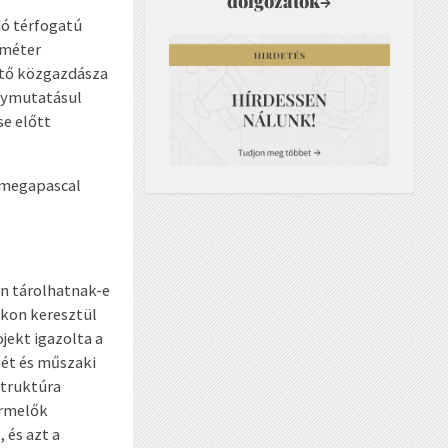
dolgozatok
→
dó térfogatú
bméter
ető közgazdásza
ánymutatásul
se előtt
5 megapascal
an tárolhatnak-e
okon keresztül
jekt igazolta a
ét és műszaki
struktúra
ermelők
 és azt a