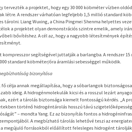
 tervezték a projektet, hogy egy 30 000 köbméter vízben oldó
k létre. A rendszer várhatóan legfeljebb 1,5 millió standard kö
s tárolni. Liang Wuxing, a China Pingmei Shenma helyettes vez
 célok a projektet olyan demonstrációs szintre emelik, amely ir
övőbeli bővítéshez. A cél az, hogy a nagyobb létesítmények építé
jesítményt.
t kompresszor segítségével juttatják a barlangba. A rendszer 1
000 standard köbméter/óra áramlási sebességgel működik.
megbízhatóság bizonyítása
k fő célja annak megállapítása, hogy a sóbarlangok biztonságos
zabb ideig. A hidrogénmolekulák kicsi és a rosszul lezárt anyag
ak, ezért a tárolás biztonsága kiemelt fontosságú kérdés. „A pro
etekben történő hidrogéntárolás hosszú távú szigetelőképesség
ságát” – mondta Yang. Ez az bizonyítás fontos a hidrogéninfra
szempontjából. A megbízható tárolás lehetővé teszi az energiat
a megújuló forrásokból előállított felesleges hidrogént tárolják,