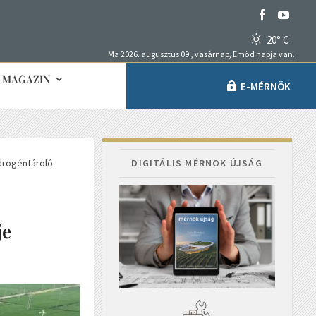
20° C
Ma 2026. augusztus 09., vasárnap, Emőd napja van.
MAGAZIN
E-MÉRNÖK
idrogéntároló
DIGITÁLIS MÉRNÖK ÚJSÁG
je