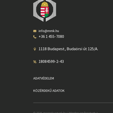
info@mmk.hu
+36 1 455-7080
1118 Budapest, Budaörsi út 125/A.
18084599-2-43
ADATVÉDELEM
KÖZÉRDEKŰ ADATOK