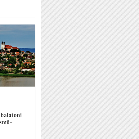
 balatoni
özmű-