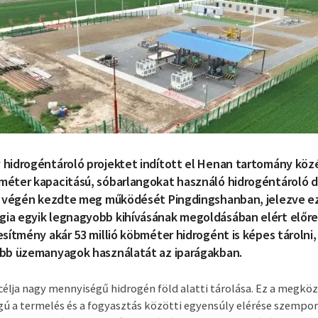
 hidrogéntároló projektet indított el Henan tartomány köz
bméter kapacitású, sóbarlangokat használó hidrogéntároló 
is végén kezdte meg működését Pingdingshanban, jelezve ez
ia egyik legnagyobb kihívásának megoldásában elért előrel
tesítmény akár 53 millió köbméter hidrogént is képes tárolni
ább üzemanyagok használatát az iparágakban.
célja nagy mennyiségű hidrogén föld alatti tárolása. Ez a megköz
ú a termelés és a fogyasztás közötti egyensúly elérése szempon