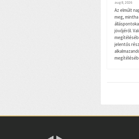
aug 8, 2026
Az elmúlt na
meg, mintha
álláspontoka
jövőjéről. V
megítélésébe
jelentős rés
alkalmazand
megítélésébe