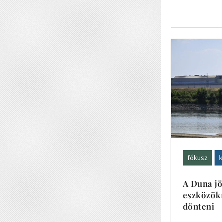
fókusz
k
A Duna jö
eszközökr
dönteni