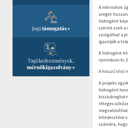
A mérnökök úgy
üreget hozzana
hidrogént képe
szerint ezek a
Jogi
támogatás
→
szolgálhat a j
igazolják a tel
A hidrogént ké
nyomáson és 2
Tagi kedvezmények,
mérnökigazolvány
→
A hosszú távú 
A projekt egyi
hidrogént hoss
kiszivároghatn
réteges sókőz
megvalósítható
kiterjesztése 
számára, hogy 