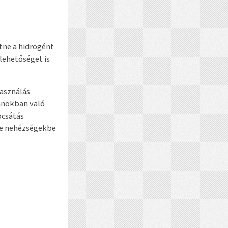
tne a hidrogént
lehetőséget is
használás
zánokban való
ocsátás
se nehézségekbe