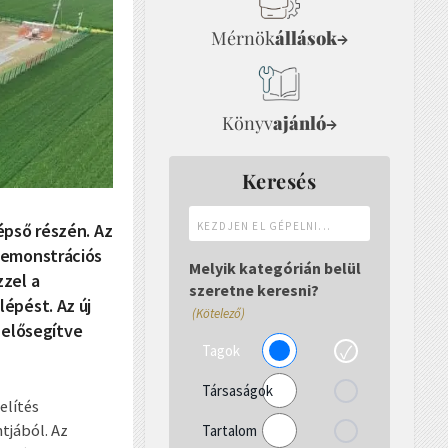
Mérnök
állások
→
Könyv
ajánló
→
Keresés
Kezdjen
épső részén. Az
el
demonstrációs
gépelni...
Melyik kategórián belül
zel a
szeretne keresni?
épést. Az új
(Kötelező)
, elősegítve
Tagok
Társaságok
elítés
tjából. Az
Tartalom