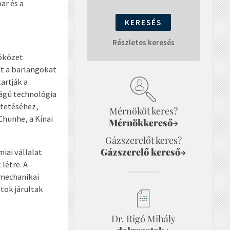
ar és a
Részletes keresés
sókőzet
et a barlangokat
artják a
ágú technológia
ntetéséhez,
Mérnököt keres?
hunhe, a Kínai
Mérnökkereső
→
Gázszerelőt keres?
Gázszerelő kereső
→
iai vállalat
létre. A
jmechanikai
atok járultak
Dr. Rigó Mihály