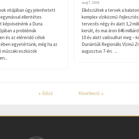
aug 7, 2026
pok vitájában úgy jelenhetett
Elkészültek a tervek a balaton
 egymással ellentétes
komplex víziközmű-fejlesztés
t képviselnénk a Duna
tervezés négy év alatt 3,2 mill
alójában a problémák
került, és mai áron 646 milliárd
n és az elérendő célok
10 év alatt valósulhat meg – k
zében egyetértünk, még ha az
Dunántúli Regionális Vízmű Zr
ó műszaki eszközök
augusztus 7-én. ...
n...
←
Előző
Következő
→