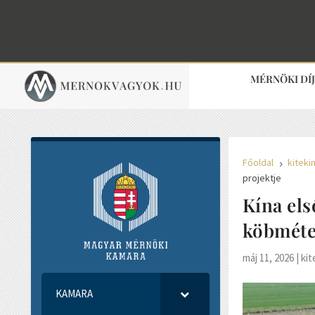
MÉRNÖKI DÍ
Főoldal
kiteki
5
projektje
Kína els
köbméte
máj 11, 2026
|
kit
KAMARA