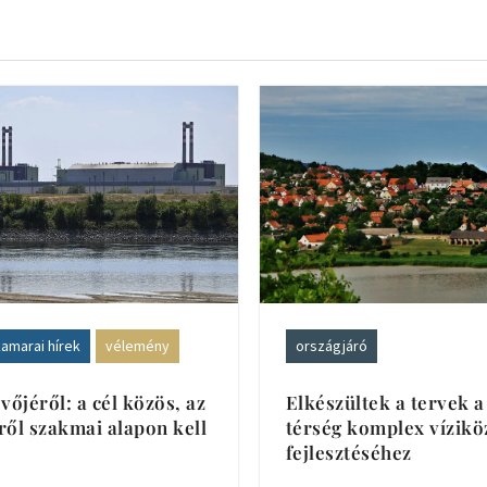
amarai hírek
vélemény
országjáró
vőjéről: a cél közös, az
Elkészültek a tervek a
ől szakmai alapon kell
térség komplex vízik
fejlesztéséhez