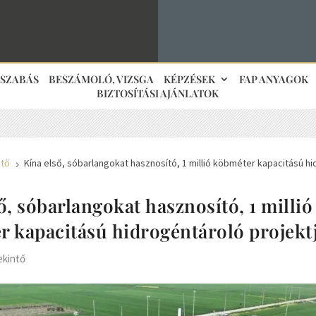
JSZABÁS
BESZÁMOLÓ, VIZSGA
KÉPZÉSEK
FAP ANYAGOK
BIZTOSÍTÁSI AJÁNLATOK
ntő
Kína első, sóbarlangokat hasznosító, 1 millió köbméter kapacitású h
5
ő, sóbarlangokat hasznosító, 1 millió
r kapacitású hidrogéntároló projekt
ekintő