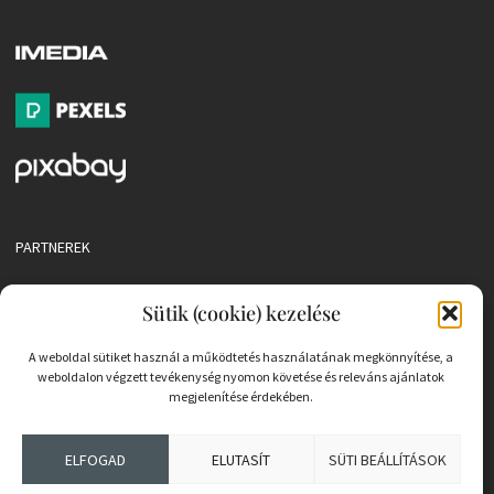
PARTNEREK
COOKIE SZABÁLYZAT
Sütik (cookie) kezelése
A weboldal sütiket használ a működtetés használatának megkönnyítése, a
weboldalon végzett tevékenység nyomon követése és releváns ajánlatok
megjelenítése érdekében.
ELFOGAD
ELUTASÍT
SÜTI BEÁLLÍTÁSOK