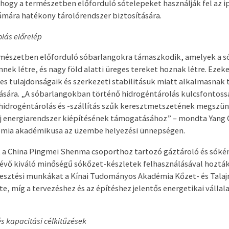
 hogy a természetben előforduló sótelepeket használják fel az ip
mára hatékony tárolórendszer biztosítására.
rolás előrelép
ermészetben előforduló sóbarlangokra támaszkodik, amelyek a 
nnek létre, és nagy föld alatti üreges tereket hoznak létre. Ezek
s tulajdonságaik és szerkezeti stabilitásuk miatt alkalmasnak t
ására. „A sóbarlangokban történő hidrogéntárolás kulcsfontoss
hidrogéntárolás és -szállítás szűk keresztmetszetének megszü
j energiarendszer kiépítésének támogatásához” – mondta Yang C
mia akadémikusa az üzembe helyezési ünnepségen.
 a China Pingmei Shenma csoporthoz tartozó gáztároló és sókém
évő kiváló minőségű sókőzet-készletek felhasználásával hozták 
jlesztési munkákat a Kínai Tudományos Akadémia Kőzet- és Tala
te, míg a tervezéshez és az építéshez jelentős energetikai vállal
s kapacitási célkitűzések