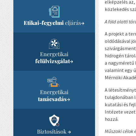
elképzelés az,
közlekedés szá
A föld alatti tá
Etikai-fegyelmi
eljárás
→
A projekt a t
oldódásával jö
szivárgásmente
Energetikai
hidrogén tárol
felülvizsgálat
→
a nagyméretű 
valamint egy ú
Mérnöki Akadé
A létesítményt
Energetikai
tulajdonában l
tanácsadás
→
kutatási és fe
Intézete vezet
hozzá.
Biztosítások
Műszaki célok é
→