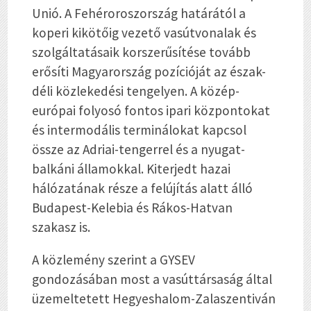
Unió. A Fehéroroszország határától a
koperi kikötőig vezető vasútvonalak és
szolgáltatásaik korszerűsítése tovább
erősíti Magyarország pozícióját az észak-
déli közlekedési tengelyen. A közép-
európai folyosó fontos ipari központokat
és intermodális terminálokat kapcsol
össze az Adriai-tengerrel és a nyugat-
balkáni államokkal. Kiterjedt hazai
hálózatának része a felújítás alatt álló
Budapest-Kelebia és Rákos-Hatvan
szakasz is.
A közlemény szerint a GYSEV
gondozásában most a vasúttársaság által
üzemeltetett Hegyeshalom-Zalaszentiván