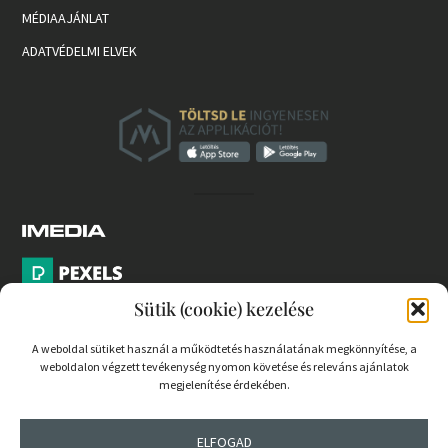
MÉDIAAJÁNLAT
ADATVÉDELMI ELVEK
Sütik (cookie) kezelése
A weboldal sütiket használ a működtetés használatának megkönnyítése, a
weboldalon végzett tevékenység nyomon követése és releváns ajánlatok
PARTNEREK
megjelenítése érdekében.
COOKIE SZABÁLYZAT
ELFOGAD