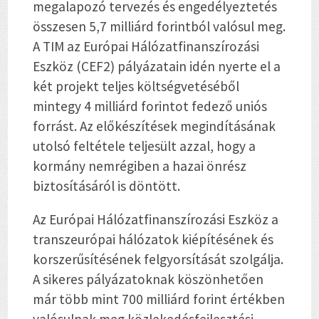
megalapozó tervezés és engedélyeztetés
összesen 5,7 milliárd forintból valósul meg.
A TIM az Európai Hálózatfinanszírozási
Eszköz (CEF2) pályázatain idén nyerte el a
két projekt teljes költségvetéséből
mintegy 4 milliárd forintot fedező uniós
forrást. Az előkészítések megindításának
utolsó feltétele teljesült azzal, hogy a
kormány nemrégiben a hazai önrész
biztosításáról is döntött.
Az Európai Hálózatfinanszírozási Eszköz a
transzeurópai hálózatok kiépítésének és
korszerűsítésének felgyorsítását szolgálja.
A sikeres pályázatoknak köszönhetően
már több mint 700 milliárd forint értékben