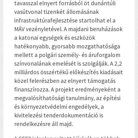
tavasszal elnyert forrásból öt dunántúli
vasútvonal tizenkét állomásának
infrastruktúrafejlesztése startolhat el a
MÁV vezényletével. A majdani beruházások
a katonai egységek és eszközök
hatékonyabb, gyorsabb mozgathatósága
mellett a polgári személy- és áruforgalom
színvonalának emelését is szolgálják. A 2,2
milliárdos összértékű előkészítés kiadásait
közel felerészben az elnyert támogatás
finanszírozza. A projekt eredményeként a
megvalósíthatósági tanulmány, az építési
és környezetvédelmi engedélyek, a
kivitelezési tenderdokumentáció is
rendelkezésre áll majd.