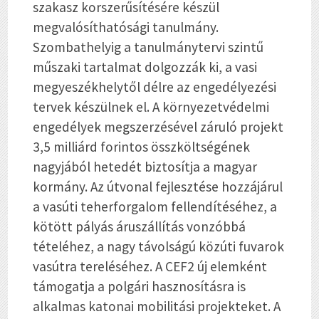
szakasz korszerűsítésére készül
megvalósíthatósági tanulmány.
Szombathelyig a tanulmánytervi szintű
műszaki tartalmat dolgozzák ki, a vasi
megyeszékhelytől délre az engedélyezési
tervek készülnek el. A környezetvédelmi
engedélyek megszerzésével záruló projekt
3,5 milliárd forintos összköltségének
nagyjából hetedét biztosítja a magyar
kormány. Az útvonal fejlesztése hozzájárul
a vasúti teherforgalom fellendítéséhez, a
kötött pályás áruszállítás vonzóbbá
tételéhez, a nagy távolságú közúti fuvarok
vasútra tereléséhez. A CEF2 új elemként
támogatja a polgári hasznosításra is
alkalmas katonai mobilitási projekteket. A