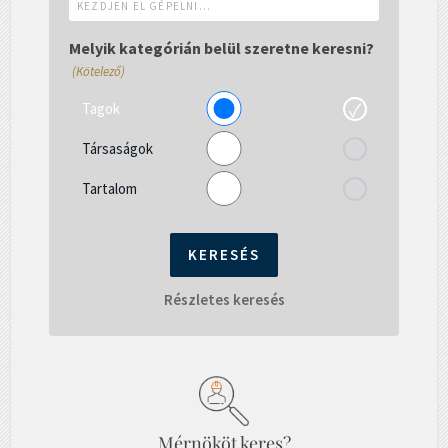
el
gépelni...
Melyik kategórián belül szeretne keresni?
(Kötelező)
Tagok
Társaságok
Tartalom
Részletes keresés
Mérnököt keres?