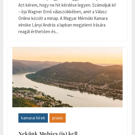
Azt kérem, hogy ne hit kérdése legyen. Számoljuk ki!
– írja Wagner Ernő válaszcikkében, amit a Válasz
Online közölt a minap. A Magyar Mérnöki Kamara
elnöke Lányi András a lapban megjelent írására
reagál érthetően és...
kamarai hírek
praxis
Nekünk Mohács (is) kell…