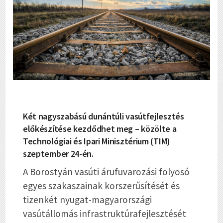
Két nagyszabású dunántúli vasútfejlesztés
előkészítése kezdődhet meg – közölte a
Technológiai és Ipari Minisztérium (TIM)
szeptember 24-én.
A Borostyán vasúti árufuvarozási folyosó
egyes szakaszainak korszerűsítését és
tizenkét nyugat-magyarországi
vasútállomás infrastruktúrafejlesztését