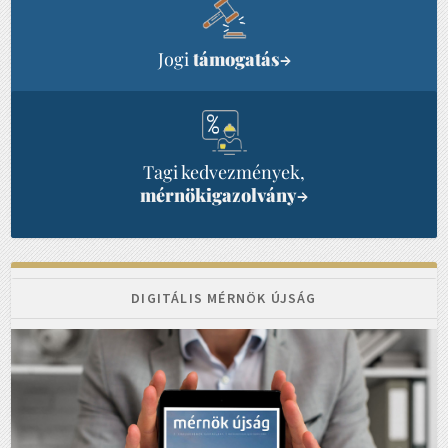
Jogi
támogatás
→
Tagi kedvezmények,
mérnökigazolvány
→
DIGITÁLIS MÉRNÖK ÚJSÁG