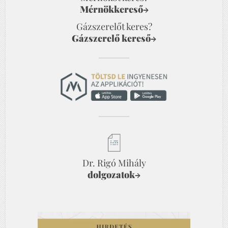
Mérnökkereső
→
Gázszerelőt keres?
Gázszerelő kereső
→
Dr. Rigó Mihály
dolgozatok
→