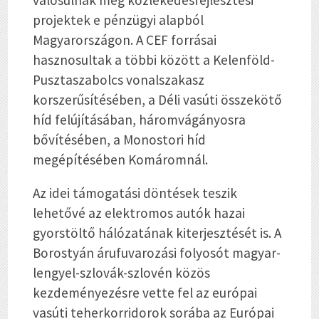
valósulnak meg közlekedésfejlesztési
projektek e pénzügyi alapból
Magyarországon. A CEF forrásai
hasznosultak a többi között a Kelenföld-
Pusztaszabolcs vonalszakasz
korszerűsítésében, a Déli vasúti összekötő
híd felújításában, háromvágányosra
bővítésében, a Monostori híd
megépítésében Komáromnál.
Az idei támogatási döntések teszik
lehetővé az elektromos autók hazai
gyorstöltő hálózatának kiterjesztését is. A
Borostyán árufuvarozási folyosót magyar-
lengyel-szlovák-szlovén közös
kezdeményezésre vette fel az európai
vasúti teherkorridorok sorába az Európai