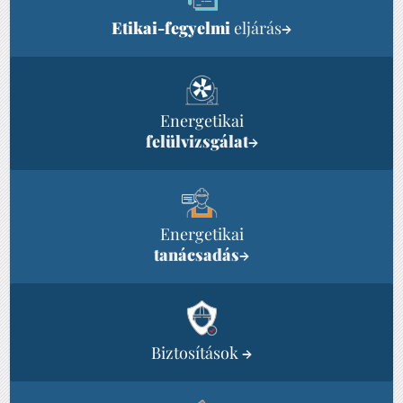
Etikai-fegyelmi
eljárás
→
Energetikai
felülvizsgálat
→
Energetikai
tanácsadás
→
Biztosítások
→