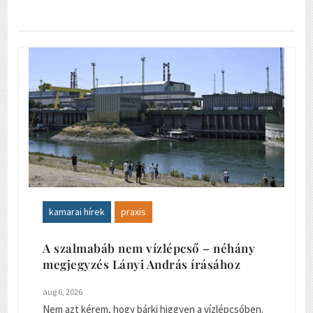
kamarai hírek
praxis
A szalmabáb nem vízlépcső – néhány
megjegyzés Lányi András írásához
aug 6, 2026
Nem azt kérem, hogy bárki higgyen a vízlépcsőben.