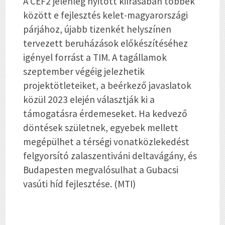
A CEF2 jelenleg nyitott kiírásában többek
között e fejlesztés kelet-magyarországi
párjához, újabb tizenkét helyszínen
tervezett beruházások előkészítéséhez
igényel forrást a TIM. A tagállamok
szeptember végéig jelezhetik
projektötleteiket, a beérkező javaslatok
közül 2023 elején választják ki a
támogatásra érdemeseket. Ha kedvező
döntések születnek, egyebek mellett
megépülhet a térségi vonatközlekedést
felgyorsító zalaszentiváni deltavágány, és
Budapesten megvalósulhat a Gubacsi
vasúti híd fejlesztése. (MTI)