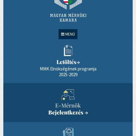
MENÜ
Letöltés
→
MMK Elnökségének programja
2025-2029
E-Mérnök
Bejelentkezés
→