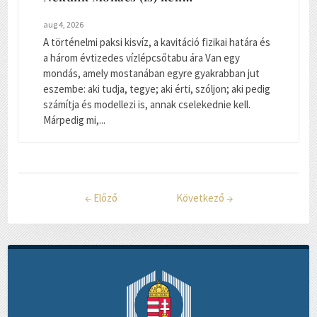
aug 4, 2026
A történelmi paksi kisvíz, a kavitáció fizikai határa és
a három évtizedes vízlépcsőtabu ára Van egy
mondás, amely mostanában egyre gyakrabban jut
eszembe: aki tudja, tegye; aki érti, szóljon; aki pedig
számítja és modellezi is, annak cselekednie kell.
Márpedig mi,...
←
Előző
Következő
→