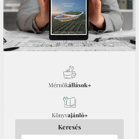
Mérnök
állások
→
Könyv
ajánló
→
Keresés
Kezdjen