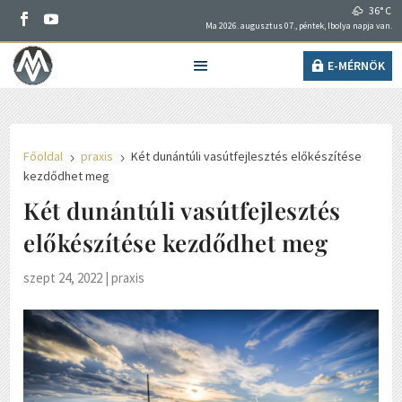
36° C
Ma 2026. augusztus 07., péntek, Ibolya napja van.
E-MÉRNÖK
Főoldal
praxis
Két dunántúli vasútfejlesztés előkészítése
5
5
kezdődhet meg
Két dunántúli vasútfejlesztés
előkészítése kezdődhet meg
szept 24, 2022
|
praxis