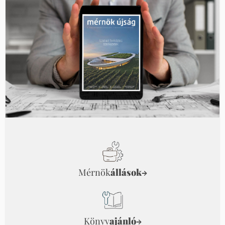
Mérnök
állások
→
Könyv
ajánló
→