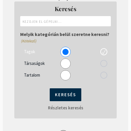
Keresés
Kezdjen
el
gépelni...
Melyik kategórián belül szeretne keresni?
(Kötelező)
Tagok
Társaságok
Tartalom
Részletes keresés