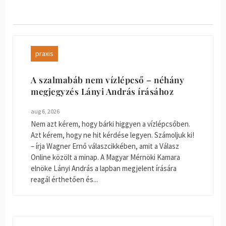
praxis
A szalmabáb nem vízlépcső – néhány
megjegyzés Lányi András írásához
aug 6, 2026
Nem azt kérem, hogy bárki higgyen a vízlépcsőben.
Azt kérem, hogy ne hit kérdése legyen. Számoljuk ki!
– írja Wagner Ernő válaszcikkében, amit a Válasz
Online közölt a minap. A Magyar Mérnöki Kamara
elnöke Lányi András a lapban megjelent írására
reagál érthetően és...