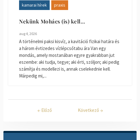
kamarai hírek
praxis
Nekünk Mohács (is) kell…
aug 4, 2026
A történelmi paksi kisvíz, a kavitáció fizikai határa és
a három évtizedes vízlépcsőtabu ára Van egy
mondás, amely mostanában egyre gyakrabban jut
eszembe: aki tudja, tegye; aki érti, szóljon; aki pedig
számítja és modellezi is, annak cselekednie kell.
Márpedig mi,...
←
Előző
Következő
→