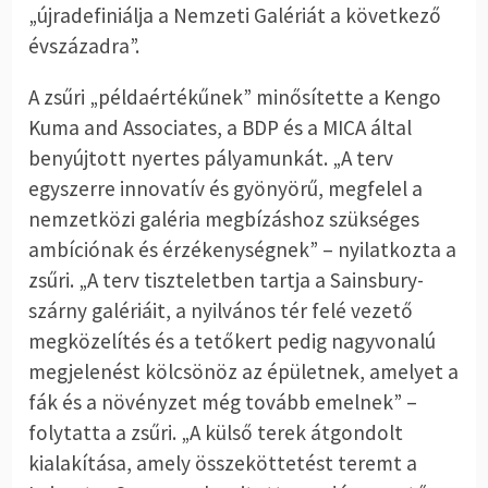
„újradefiniálja a Nemzeti Galériát a következő
évszázadra”.
A zsűri „példaértékűnek” minősítette a Kengo
Kuma and Associates, a BDP és a MICA által
benyújtott nyertes pályamunkát. „A terv
egyszerre innovatív és gyönyörű, megfelel a
nemzetközi galéria megbízáshoz szükséges
ambíciónak és érzékenységnek” – nyilatkozta a
zsűri. „A terv tiszteletben tartja a Sainsbury-
szárny galériáit, a nyilvános tér felé vezető
megközelítés és a tetőkert pedig nagyvonalú
megjelenést kölcsönöz az épületnek, amelyet a
fák és a növényzet még tovább emelnek” –
folytatta a zsűri. „A külső terek átgondolt
kialakítása, amely összeköttetést teremt a