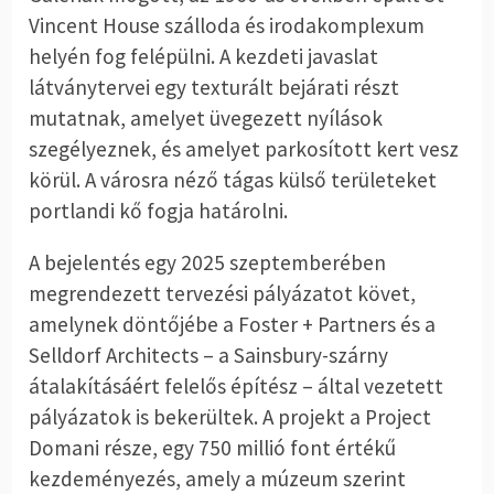
Vincent House szálloda és irodakomplexum
helyén fog felépülni. A kezdeti javaslat
látványtervei egy texturált bejárati részt
mutatnak, amelyet üvegezett nyílások
szegélyeznek, és amelyet parkosított kert vesz
körül. A városra néző tágas külső területeket
portlandi kő fogja határolni.
A bejelentés egy 2025 szeptemberében
megrendezett tervezési pályázatot követ,
amelynek döntőjébe a Foster + Partners és a
Selldorf Architects – a Sainsbury-szárny
átalakításáért felelős építész – által vezetett
pályázatok is bekerültek. A projekt a Project
Domani része, egy 750 millió font értékű
kezdeményezés, amely a múzeum szerint