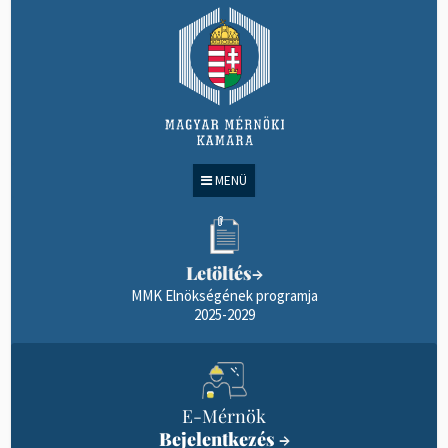
MENÜ
Letöltés
→
MMK Elnökségének programja
2025-2029
E-Mérnök
Bejelentkezés
→