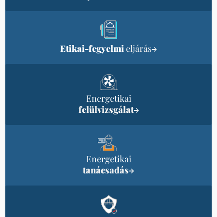
Etikai-fegyelmi
eljárás
→
Energetikai
felülvizsgálat
→
Energetikai
tanácsadás
→