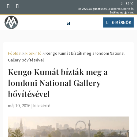
32° C
Ma 2026. augusztus 06., csütörtök, Berta és
Bettina napja van.
E-MÉRNÖK
Főoldal
kitekintő
Kengo Kumát bízták meg a londoni National
5
5
Gallery bővítésével
Kengo Kumát bízták meg a
londoni National Gallery
bővítésével
máj 10, 2026
|
kitekintő