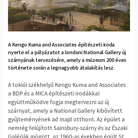
A Kengo Kuma and Associates építészeti iroda
nyerte el a pályázatot a londoni National Gallery új
szárnyának tervezésére, amely a múzeum 200 éves
története során a legnagyobb átalakítás lesz.
A tokiói székhelyű Kengo Kuma and Associates
a BDP és a MICA építészeti irodákkal
együttműködve fogja megtervezni az új
szárnyat, amely a National Gallery kibővített
gyűjteményének ad majd otthont. Az épület a
nemrég felújított Sainsbury-szárny és az Északi
Galériák mögött, az 1960-as években épült St