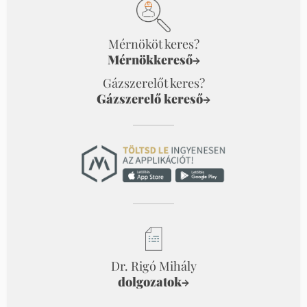
Mérnököt keres?
Mérnökkereső
→
Gázszerelőt keres?
Gázszerelő kereső
→
Dr. Rigó Mihály
dolgozatok
→