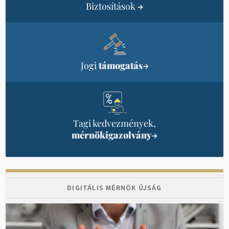
Biztosítások
→
Jogi
támogatás
→
Tagi kedvezmények,
mérnökigazolvány
→
DIGITÁLIS MÉRNÖK ÚJSÁG