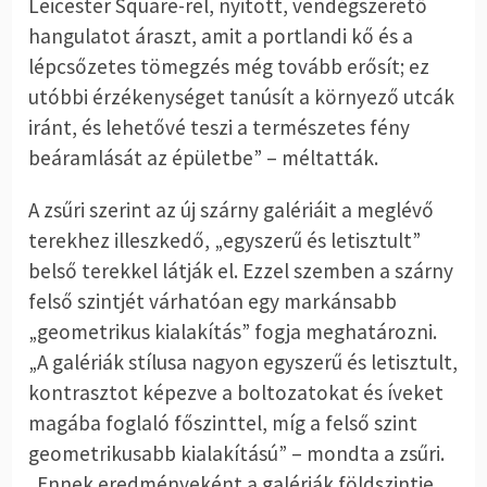
Leicester Square-rel, nyitott, vendégszerető
hangulatot áraszt, amit a portlandi kő és a
lépcsőzetes tömegzés még tovább erősít; ez
utóbbi érzékenységet tanúsít a környező utcák
iránt, és lehetővé teszi a természetes fény
beáramlását az épületbe” – méltatták.
A zsűri szerint az új szárny galériáit a meglévő
terekhez illeszkedő, „egyszerű és letisztult”
belső terekkel látják el. Ezzel szemben a szárny
felső szintjét várhatóan egy markánsabb
„geometrikus kialakítás” fogja meghatározni.
„A galériák stílusa nagyon egyszerű és letisztult,
kontrasztot képezve a boltozatokat és íveket
magába foglaló főszinttel, míg a felső szint
geometrikusabb kialakítású” – mondta a zsűri.
„Ennek eredményeként a galériák földszintje