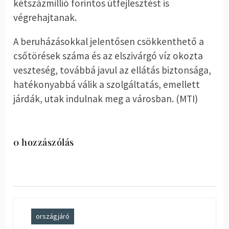
kétszázmillió forintos útfejlesztést is
végrehajtanak.
A beruházásokkal jelentősen csökkenthető a
csőtörések száma és az elszivárgó víz okozta
veszteség, továbbá javul az ellátás biztonsága,
hatékonyabbá válik a szolgáltatás, emellett
járdák, utak indulnak meg a városban. (MTI)
0 hozzászólás
országjáró