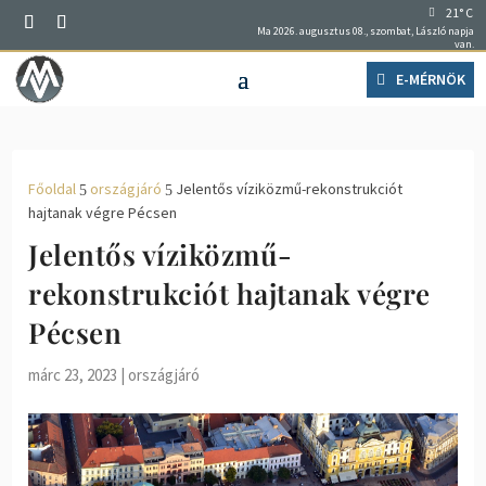
21° C
Ma 2026. augusztus 08., szombat, László napja
van.
E-MÉRNÖK
Főoldal
országjáró
Jelentős víziközmű-rekonstrukciót
5
5
hajtanak végre Pécsen
Jelentős víziközmű-
rekonstrukciót hajtanak végre
Pécsen
márc 23, 2023
|
országjáró