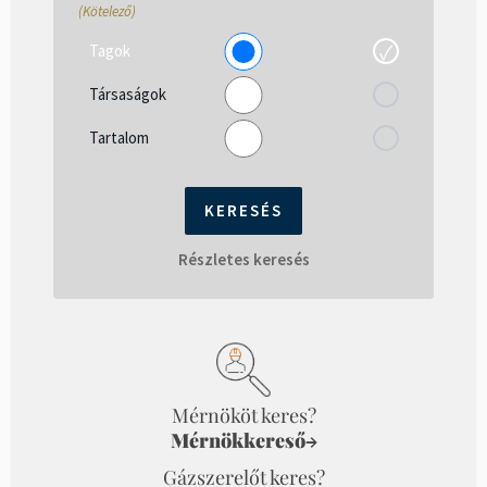
(Kötelező)
Tagok
Társaságok
Tartalom
Részletes keresés
Mérnököt keres?
Mérnökkereső
→
Gázszerelőt keres?