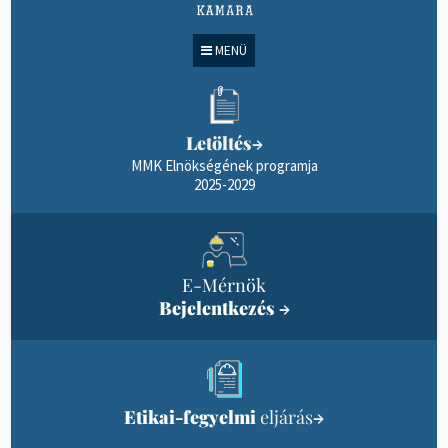
MENÜ
Letöltés
→
MMK Elnökségének programja
2025-2029
E-Mérnök
Bejelentkezés
→
Etikai-fegyelmi
eljárás
→