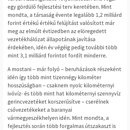
egy gördülő fejlesztési terv keretében. Mint
mondta, a társaság évente legalább 1,2 milliárd
forint értékű értékű felújítást valósított már
meg az elmúlt évtizedben az elöregedett
vezetékhálózat állapotának javítása
érdekében, idén év végéig pedig további több
mint 3,1 milliárd forintot fordít minderre.
A mostani – már folyó – beruházások részeként
idén így több mint tizennégy kilométer
hosszúságban – csaknem nyolc kilométernyi
ivóvíz- és több mint hat kilométernyi szennyvíz
gerincvezetéket korszerűsítve – cserélnek
csővezetékeket a baranyai
vármegyeszékhelyen idén. Mint mondta, a
fejlesztés során több forgalmas útszakaszt is