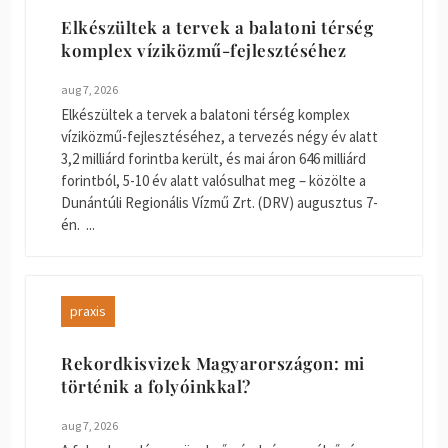
Elkészültek a tervek a balatoni térség
komplex víziközmű-fejlesztéséhez
aug 7, 2026
Elkészültek a tervek a balatoni térség komplex
víziközmű-fejlesztéséhez, a tervezés négy év alatt
3,2 milliárd forintba került, és mai áron 646 milliárd
forintból, 5-10 év alatt valósulhat meg – közölte a
Dunántúli Regionális Vízmű Zrt. (DRV) augusztus 7-
én. ...
praxis
Rekordkisvizek Magyarországon: mi
történik a folyóinkkal?
aug 7, 2026