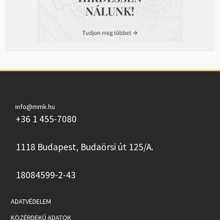
info@mmk.hu
+36 1 455-7080
1118 Budapest, Budaörsi út 125/A.
18084599-2-43
ADATVÉDELEM
KÖZÉRDEKŰ ADATOK