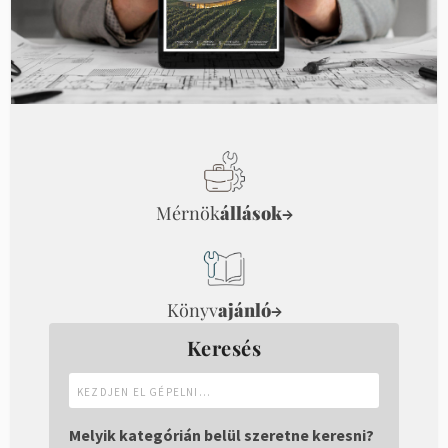
Mérnök
állások
→
Könyv
ajánló
→
Keresés
Kezdjen
el
gépelni...
Melyik kategórián belül szeretne keresni?