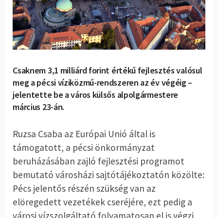
Csaknem 3,1 milliárd forint értékű fejlesztés valósul
meg a pécsi víziközmű-rendszeren az év végéig –
jelentette be a város külsős alpolgármestere
március 23-án.
Ruzsa Csaba az Európai Unió által is
támogatott, a pécsi önkormányzat
beruházásában zajló fejlesztési programot
bemutató városházi sajtótájékoztatón közölte:
Pécs jelentős részén szükség van az
elöregedett vezetékek cseréjére, ezt pedig a
városi vízszolgáltató folyamatosan el is végzi