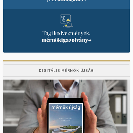
Tagi kedvezmények,
mérnökigazolvány
→
DIGITÁLIS MÉRNÖK ÚJSÁG