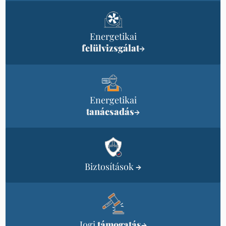
Energetikai
felülvizsgálat
→
Energetikai
tanácsadás
→
Biztosítások
→
Jogi
támogatás
→