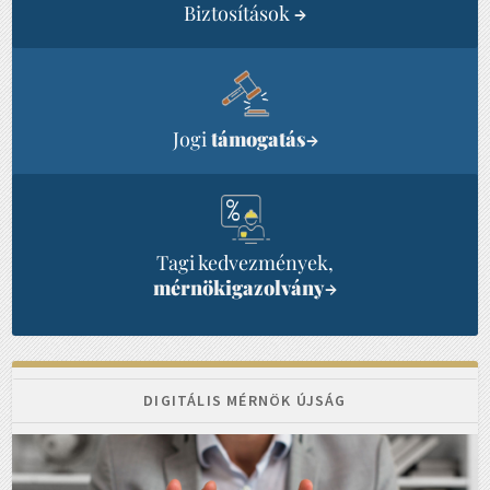
Biztosítások
→
Jogi
támogatás
→
Tagi kedvezmények,
mérnökigazolvány
→
DIGITÁLIS MÉRNÖK ÚJSÁG