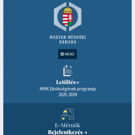
MENÜ
Letöltés
→
MMK Elnökségének programja
2025-2029
E-Mérnök
Bejelentkezés
→