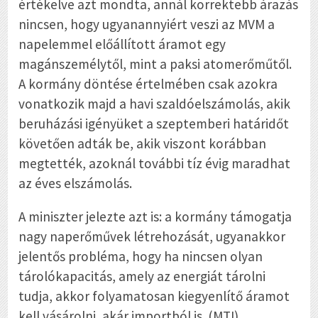
értékelve azt mondta, annál korrektebb árazás
nincsen, hogy ugyanannyiért veszi az MVM a
napelemmel előállított áramot egy
magánszemélytől, mint a paksi atomerőműtől.
A kormány döntése értelmében csak azokra
vonatkozik majd a havi szaldóelszámolás, akik
beruházási igényüket a szeptemberi határidőt
követően adták be, akik viszont korábban
megtették, azoknál további tíz évig maradhat
az éves elszámolás.
A miniszter jelezte azt is: a kormány támogatja
nagy naperőművek létrehozását, ugyanakkor
jelentős probléma, hogy ha nincsen olyan
tárolókapacitás, amely az energiát tárolni
tudja, akkor folyamatosan kiegyenlítő áramot
kell vásárolni, akár importból is. (MTI)