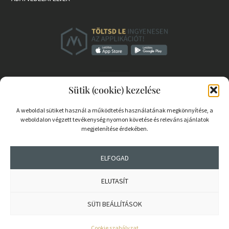
Sütik (cookie) kezelése
A weboldal sütiket használ a működtetés használatának megkönnyítése, a
weboldalon végzett tevékenység nyomon követése és releváns ajánlatok
PARTNEREK
megjelenítése érdekében.
COOKIE SZABÁLYZAT
ELFOGAD
ELUTASÍT
© 2026 mernokvagyok.hu | Minden jog fenntartva.
SÜTI BEÁLLÍTÁSOK
Cookie szabályzat