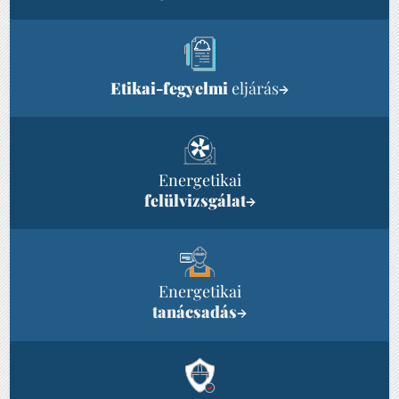
Etikai-fegyelmi
eljárás
→
Energetikai
felülvizsgálat
→
Energetikai
tanácsadás
→