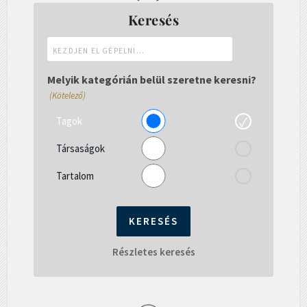
Keresés
Kezdjen
el
gépelni...
Melyik kategórián belül szeretne keresni?
(Kötelező)
Tagok
Társaságok
Tartalom
Részletes keresés