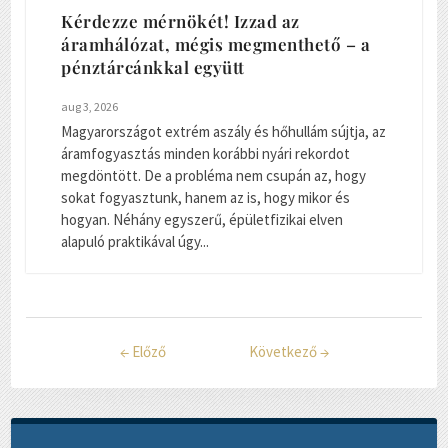
Kérdezze mérnökét! Izzad az
áramhálózat, mégis megmenthető – a
pénztárcánkkal együtt
aug 3, 2026
Magyarországot extrém aszály és hőhullám sújtja, az
áramfogyasztás minden korábbi nyári rekordot
megdöntött. De a probléma nem csupán az, hogy
sokat fogyasztunk, hanem az is, hogy mikor és
hogyan. Néhány egyszerű, épületfizikai elven
alapuló praktikával úgy...
←
Előző
Következő
→