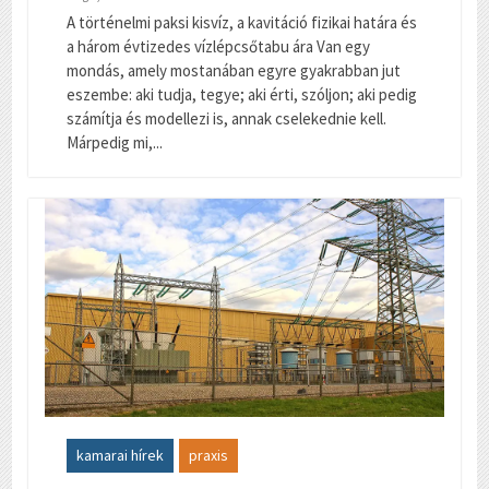
A történelmi paksi kisvíz, a kavitáció fizikai határa és
a három évtizedes vízlépcsőtabu ára Van egy
mondás, amely mostanában egyre gyakrabban jut
eszembe: aki tudja, tegye; aki érti, szóljon; aki pedig
számítja és modellezi is, annak cselekednie kell.
Márpedig mi,...
kamarai hírek
praxis