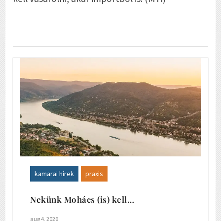
kamarai hírek
praxis
Nekünk Mohács (is) kell…
aug 4, 2026