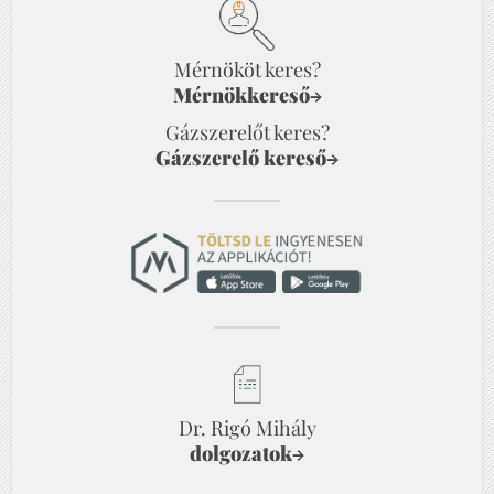
Mérnököt keres?
Mérnökkereső
→
Gázszerelőt keres?
Gázszerelő kereső
→
Dr. Rigó Mihály
dolgozatok
→