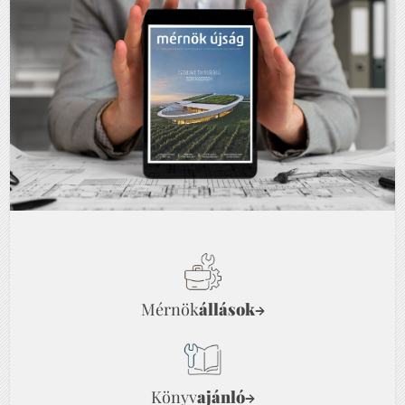
Mérnök
állások
→
Könyv
ajánló
→