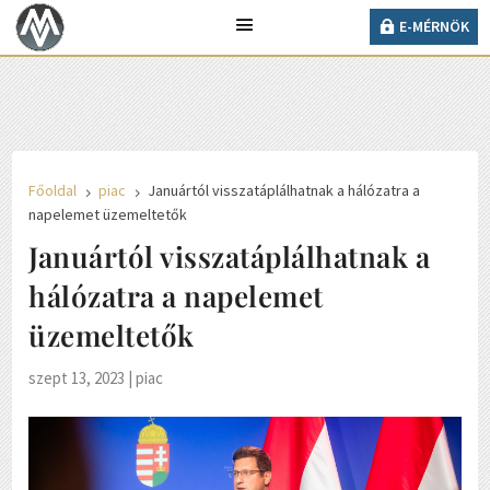
30° C
E-MÉRNÖK
Ma 2026. augusztus 05., szerda, Krisztina napja
van.
E-MÉRNÖK
Főoldal
piac
Januártól visszatáplálhatnak a hálózatra a
5
5
napelemet üzemeltetők
Januártól visszatáplálhatnak a
hálózatra a napelemet
üzemeltetők
szept 13, 2023
|
piac