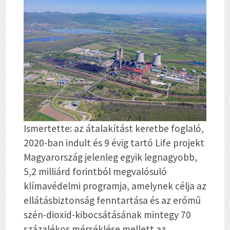
Ismertette: az átalakítást keretbe foglaló,
2020-ban indult és 9 évig tartó Life projekt
Magyarország jelenleg egyik legnagyobb,
5,2 milliárd forintból megvalósuló
klímavédelmi programja, amelynek célja az
ellátásbiztonság fenntartása és az erőmű
szén-dioxid-kibocsátásának mintegy 70
százalékos mérséklése mellett az