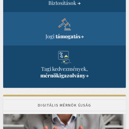
Biztosítások
→
Jogi
támogatás
→
Tagi kedvezmények,
mérnökigazolvány
→
DIGITÁLIS MÉRNÖK ÚJSÁG