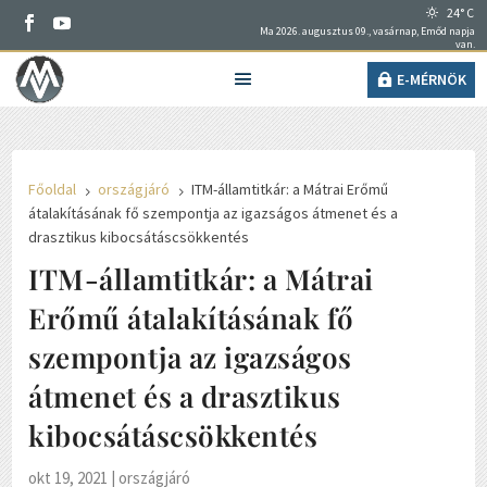
24° C
Ma 2026. augusztus 09., vasárnap, Emőd napja
van.
E-MÉRNÖK
Főoldal
országjáró
ITM-államtitkár: a Mátrai Erőmű
5
5
átalakításának fő szempontja az igazságos átmenet és a
drasztikus kibocsátáscsökkentés
ITM-államtitkár: a Mátrai
Erőmű átalakításának fő
szempontja az igazságos
átmenet és a drasztikus
kibocsátáscsökkentés
okt 19, 2021
|
országjáró