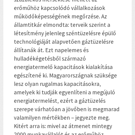
erőműhöz kapcsolódó vállalkozások
működőképességének megőrzése. Az
államtitkár elmondta: terveik szerint a
létesítmény jelenleg széntüzelésre épülő
technológiáját alapvetően gáztüzelésre
állítanák át. Ezt napelemes és
hulladékégetésből származó
energiatermelő kapacitások kialakítása
egészítené ki. Magyarországnak szüksége
lesz olyan rugalmas kapacitásokra,
amelyek ki tudják egyenlíteni a megújuló
energiatermelést, ezért a gáztüzelés
szerepe várhatóan a jövőben is megmarad
valamilyen mértékben – jegyezte meg.
Kitért arra is: mivel az átmenet mintegy
2000 munkavállalót és az erőműhöz