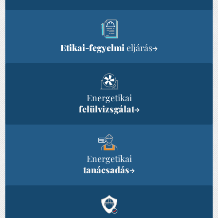
Etikai-fegyelmi
eljárás
→
Energetikai
felülvizsgálat
→
Energetikai
tanácsadás
→