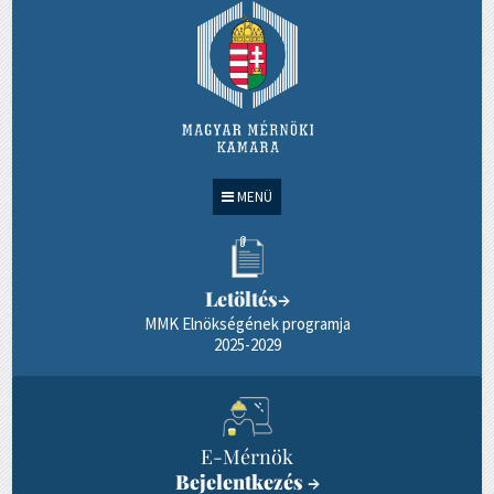
MENÜ
Letöltés
→
MMK Elnökségének programja
2025-2029
E-Mérnök
Bejelentkezés
→