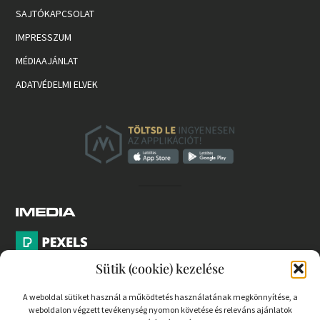
SAJTÓKAPCSOLAT
IMPRESSZUM
MÉDIAAJÁNLAT
ADATVÉDELMI ELVEK
Sütik (cookie) kezelése
A weboldal sütiket használ a működtetés használatának megkönnyítése, a
weboldalon végzett tevékenység nyomon követése és releváns ajánlatok
PARTNEREK