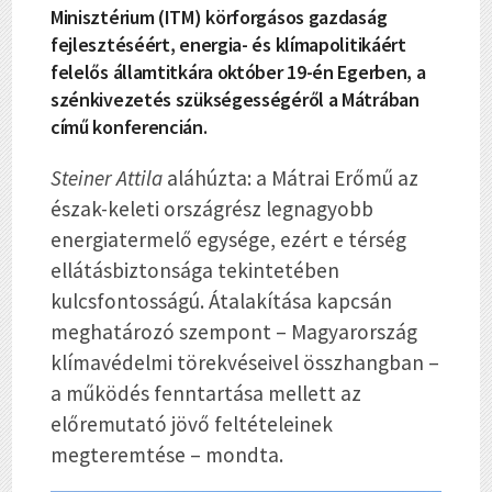
Minisztérium (ITM) körforgásos gazdaság
fejlesztéséért, energia- és klímapolitikáért
felelős államtitkára október 19-én Egerben, a
szénkivezetés szükségességéről a Mátrában
című konferencián.
Steiner Attila
aláhúzta: a Mátrai Erőmű az
észak-keleti országrész legnagyobb
energiatermelő egysége, ezért e térség
ellátásbiztonsága tekintetében
kulcsfontosságú. Átalakítása kapcsán
meghatározó szempont – Magyarország
klímavédelmi törekvéseivel összhangban –
a működés fenntartása mellett az
előremutató jövő feltételeinek
megteremtése – mondta.