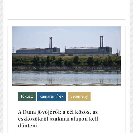
fókusz
kamarai hírek
vélemény
A Duna jövőjéről: a cél közös, az
eszközökről szakmai alapon kell
dönteni