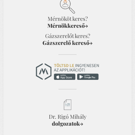
Mérnököt keres?
Mérnökkereső
→
Gázszerelőt keres?
Gázszerelő kereső
→
Dr. Rigó Mihály
dolgozatok
→