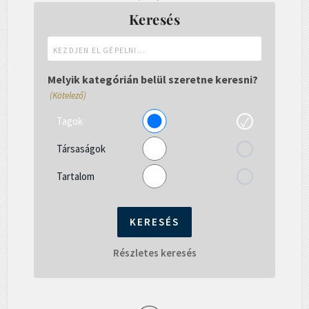
Keresés
Kezdjen
el
gépelni...
Melyik kategórián belül szeretne keresni?
(Kötelező)
Tagok
Társaságok
Tartalom
Részletes keresés