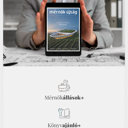
Mérnök
állások
→
Könyv
ajánló
→