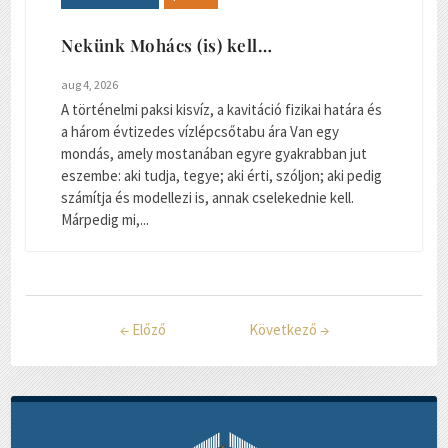
Nekünk Mohács (is) kell…
aug 4, 2026
A történelmi paksi kisvíz, a kavitáció fizikai határa és
a három évtizedes vízlépcsőtabu ára Van egy
mondás, amely mostanában egyre gyakrabban jut
eszembe: aki tudja, tegye; aki érti, szóljon; aki pedig
számítja és modellezi is, annak cselekednie kell.
Márpedig mi,...
←
Előző
Következő
→