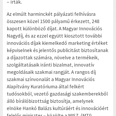
– írták.
Az elmúlt harminckét pályázati felhívásra
összesen közel 1500 pályamű érkezett, 248
kapott különböző díjat. A Magyar Innovációs
Nagydíj, és az ezzel együtt kiosztott további
innovációs díjak kiemelkedő marketing értéket
képviselnek és jelentős publicitást biztosítanak
a díjazottak számára, növelve a termékeik,
szolgáltatásaik iránti bizalmat, innovatív
megoldásaik szakmai rangját. A rangos díj
szakmai színvonalát a Magyar Innovációs
Alapítvány Kuratóriuma által felkért
tudósokból, vezető gazdasági szakemberekből
álló bírálóbizottság biztosítja, amelynek
elnöke Hankó Balázs kultúráért és innovációért
felelős miniszter – közölte a MISZ. (MTI)