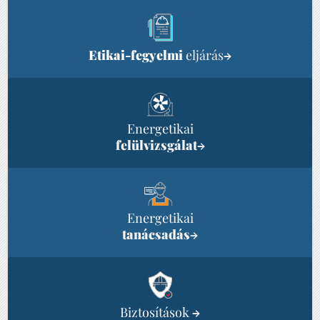
Etikai-fegyelmi
eljárás
→
Energetikai
felülvizsgálat
→
Energetikai
tanácsadás
→
Biztosítások
→