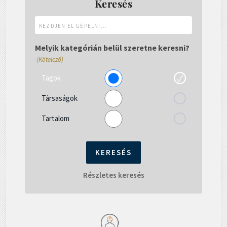
Keresés
Kezdjen
el
gépelni...
Melyik kategórián belül szeretne keresni?
(Kötelező)
Tagok
Társaságok
Tartalom
Részletes keresés