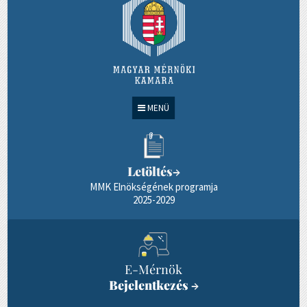
MENÜ
Letöltés
→
MMK Elnökségének programja
2025-2029
E-Mérnök
Bejelentkezés
→