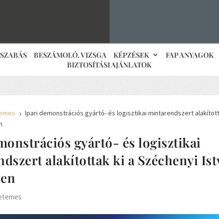
JSZABÁS
BESZÁMOLÓ, VIZSGA
KÉPZÉSEK
FAP ANYAGOK
BIZTOSÍTÁSI AJÁNLATOK
emes
Ipari demonstrációs gyártó- és logisztikai mintarendszert alakítot
5
n
monstrációs gyártó- és logisztikai
dszert alakítottak ki a Széchenyi Is
men
etemes