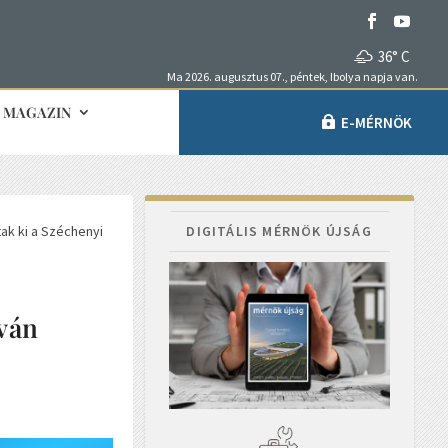
36° C
Ma 2026. augusztus 07., péntek, Ibolya napja van.
MAGAZIN
E-MÉRNÖK
tak ki a Széchenyi
DIGITÁLIS MÉRNÖK ÚJSÁG
tván