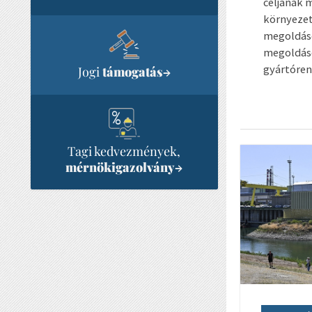
céljának m
környezet
megoldáso
megoldáso
gyártóren
Jogi
támogatás
→
Tagi kedvezmények,
mérnökigazolvány
→