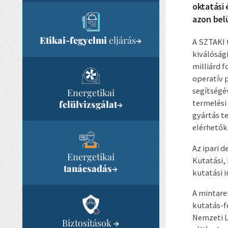
oktatási 
azon belü
Etikai-fegyelmi
eljárás
→
A SZTAKI t
kiválóság
milliárd f
operatív 
segítségé
Energetikai
termelési
felülvizsgálat
→
gyártás t
elérhetők
Az ipari 
Energetikai
Kutatási, 
tanácsadás
→
kutatási 
A mintare
kutatás-f
Nemzeti La
Biztosítások
→