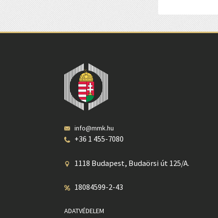
info@mmk.hu
+36 1 455-7080
1118 Budapest, Budaörsi út 125/A.
18084599-2-43
ADATVÉDELEM