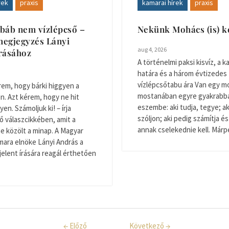
rek
praxis
kamarai hírek
praxis
báb nem vízlépcső –
Nekünk Mohács (is) k
egjegyzés Lányi
aug 4, 2026
rásához
A történelmi paksi kisvíz, a ka
határa és a három évtizedes
vízlépcsőtabu ára Van egy m
em, hogy bárki higgyen a
mostanában egyre gyakrabba
n. Azt kérem, hogy ne hit
eszembe: aki tudja, tegye; aki
en. Számoljuk ki! – írja
szóljon; aki pedig számítja és
 válaszcikkében, amit a
annak cselekednie kell. Márpe
ne közölt a minap. A Magyar
ara elnöke Lányi András a
elent írására reagál érthetően
←
Előző
Következő
→