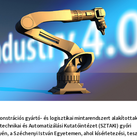
onstrációs gyártó- és logisztikai mintarendszert alakítottak
technikai és Automatizálási Kutatóintézet (SZTAKI) győri
én, a Széchenyi István Egyetemen, ahol kísérletezési, tesz