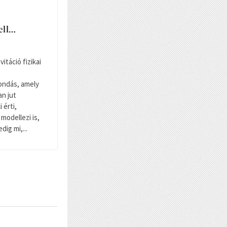
ell…
vitáció fizikai
ondás, amely
n jut
 érti,
 modellezi is,
dig mi,...