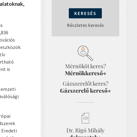
lalatoknak,
ós
Részletes keresés
,836
ovációs
i eszközök
tív
artható
Mérnököt keres?
nt is
Mérnökkereső
→
Gázszerelőt keres?
 Nemzeti
Gázszerelő kereső
→
kiválósági
rópai
dszerek
Dr. Rigó Mihály
 Eredeti