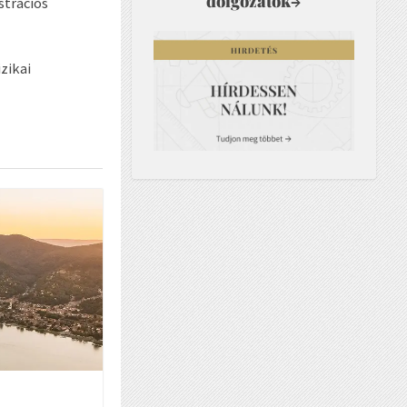
dolgozatok
→
strációs
zikai