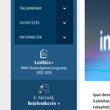
TAGJAINKNAK
ÜGYINTÉZÉS
INFORMÁCIÓK
Letöltés
→
MMK Elnökségének programja
2025-2029
Ipari dem
E-Mérnök
Számítás
Bejelentkezés
→
telephely