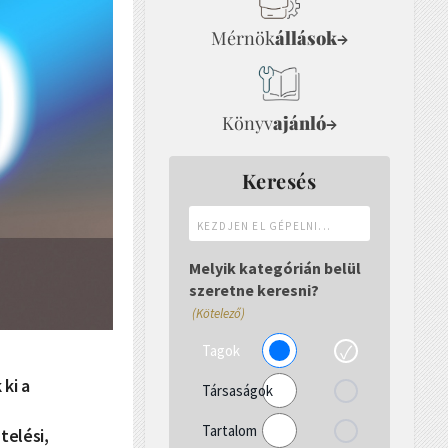
Mérnök
állások
→
Könyv
ajánló
→
Keresés
Kezdjen
el
gépelni...
Melyik kategórián belül
szeretne keresni?
(Kötelező)
Tagok
 ki a
Társaságok
Tartalom
telési,