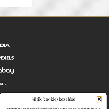
EREK
 SZABÁLYZAT
Sütik (cookie) kezelése
A weboldal sütiket használ a működtetés használatának megkönnyítése, a