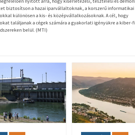
egfelelően nyitott arra, hogy kísérletezési, tesztelési és demon
et biztosítson a hazai iparvállaltoknak, a korszerű informatikai
kkal különösen a kis- és középvállalkozásoknak. A cél, hogy
kat találjanak a cégek számára a gyakorlati igényükre a kiber-fi
dszereken belül. (MTI)