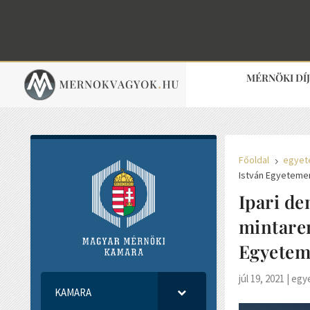
MÉRNÖKI DÍ
Főoldal
egyet
5
István Egyeteme
Ipari de
mintaren
Egyete
júl 19, 2021
|
egy
KAMARA