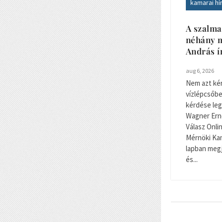
kamarai hí
A szalma
néhány m
András í
aug 6, 2026
Nem azt kér
vízlépcsőbe
kérdése legy
Wagner Ernő
Válasz Onli
Mérnöki Kam
lapban megj
és...