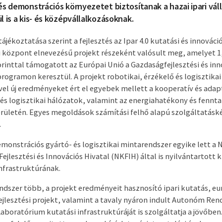
és demonstrációs környezetet biztosítanak a hazai ipari vál
l is a kis- és középvállalkozásoknak.
ájékoztatása szerint a fejlesztés az Ipar 4.0 kutatási és innováci
i központ elnevezésű projekt részeként valósult meg, amelyet 1
orinttal támogatott az Európai Unió a Gazdaságfejlesztési és inn
programon keresztül. A projekt robotikai, érzékelő és logisztika
vel új eredményeket ért el egyebek mellett a kooperatív és adap
 és logisztikai hálózatok, valamint az energiahatékony és fennt
erületén. Egyes megoldások számítási felhő alapú szolgáltatáské
.
demonstrációs gyártó- és logisztikai mintarendszer egyike lett a
Fejlesztési és Innovációs Hivatal (NKFIH) által is nyilvántartott 
infrastruktúrának.
ndszer több, a projekt eredményeit hasznosító ipari kutatás, eu
ejlesztési projekt, valamint a tavaly nyáron indult Autonóm Ren
boratórium kutatási infrastruktúráját is szolgáltatja a jövőben.