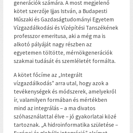
generációk számára. A most megjelenő
kötet szerzője Ijjas István, a Budapesti
Műszaki és Gazdaságtudományi Egyetem
Vízgazdálkodási és Vízépítési Tanszékének
professzor emeritusa, aki a még ma is
alkotó pályáját nagy részben az
egyetemen töltötte, mérnökgenerációk
szakmai tudását és szemléletét formálta.
A kötet főcíme az „Integrált
vízgazdálkodás” arra utal, hogy azok a
tevékenységek és módszerek, amelyekről
ír, valamilyen formában és mértékben
mind az integrálás – a ma divatos
szóhasználattal élve – jó gyakorlatai közé
tartoznak. „A hidroinformatika születése –