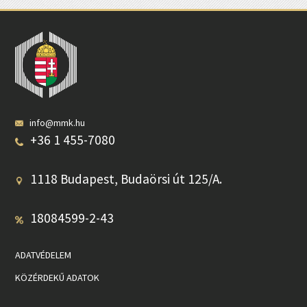
info@mmk.hu
+36 1 455-7080
1118 Budapest, Budaörsi út 125/A.
18084599-2-43
ADATVÉDELEM
KÖZÉRDEKŰ ADATOK