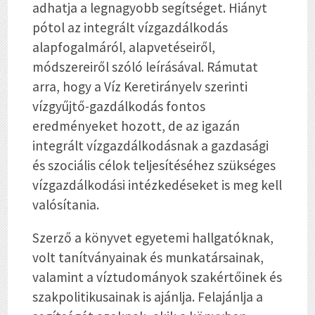
adhatja a legnagyobb segítséget. Hiányt
pótol az integrált vízgazdálkodás
alapfogalmáról, alapvetéseiről,
módszereiről szóló leírásával. Rámutat
arra, hogy a Víz Keretirányelv szerinti
vízgyűjtő-gazdálkodás fontos
eredményeket hozott, de az igazán
integrált vízgazdálkodásnak a gazdasági
és szociális célok teljesítéséhez szükséges
vízgazdálkodási intézkedéseket is meg kell
valósítania.
Szerző a könyvet egyetemi hallgatóknak,
volt tanítványainak és munkatársainak,
valamint a víztudományok szakértőinek és
szakpolitikusainak is ajánlja. Felajánlja a