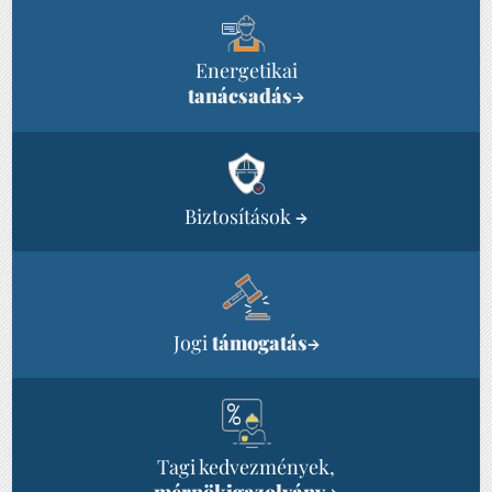
Energetikai
tanácsadás
→
Biztosítások
→
Jogi
támogatás
→
Tagi kedvezmények,