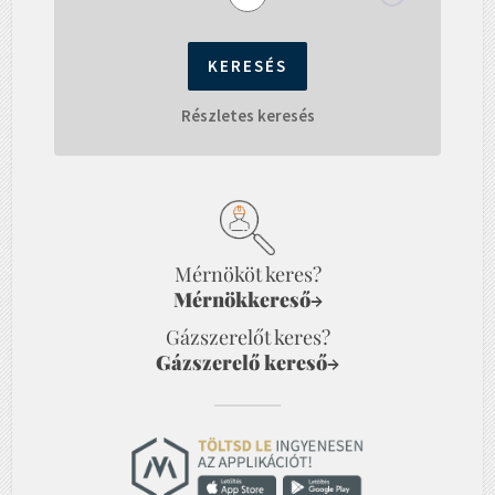
Részletes keresés
Mérnököt keres?
Mérnökkereső
→
Gázszerelőt keres?
Gázszerelő kereső
→