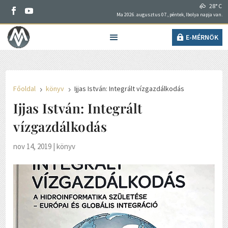
28° C
Ma 2026. augusztus 07., péntek, Ibolya napja van.
E-MÉRNÖK
Főoldal
könyv
Ijjas István: Integrált vízgazdálkodás
5
5
Ijjas István: Integrált
vízgazdálkodás
nov 14, 2019
|
könyv