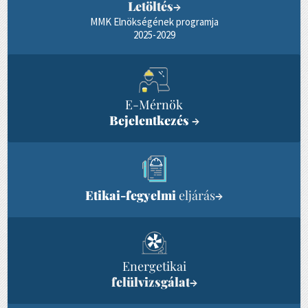
Letöltés
→
MMK Elnökségének programja
2025-2029
E-Mérnök
Bejelentkezés
→
Etikai-fegyelmi
eljárás
→
Energetikai
felülvizsgálat
→