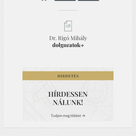
Dr. Rigó Mihály
dolgozatok
→