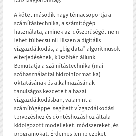
ICID Magyarország.
A kötet második nagy témacsoportja a
számítástechnika, a számítógép
használata, aminek az időszerűségét nem
lehet túlbecsülni! Hiszen a digitális
vízgazdálkodás, a „big data” algoritmusok
elterjedésének, küszöbén állunk.
Bemutatja a számítástechnika (mai
szóhasználattal hidroinformatika)
oktatásának és alkalmazásának
tanulságos kezdeteit a hazai
vízgazdálkodásban, valamint a
számítógéppel segített vízgazdálkodási
tervezéshez és döntéshozáshoz általa
kidolgozott modelleket, módszereket, és
programokat. Érdemes lenne ezeket