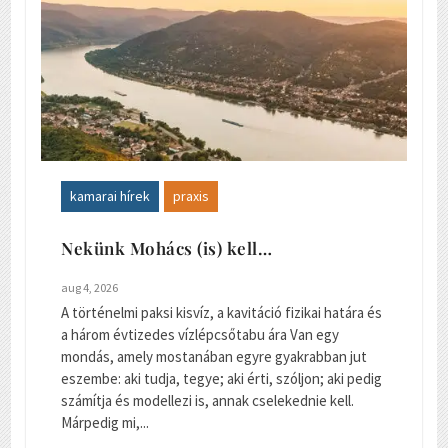
kamarai hírek
praxis
Nekünk Mohács (is) kell…
aug 4, 2026
A történelmi paksi kisvíz, a kavitáció fizikai határa és
a három évtizedes vízlépcsőtabu ára Van egy
mondás, amely mostanában egyre gyakrabban jut
eszembe: aki tudja, tegye; aki érti, szóljon; aki pedig
számítja és modellezi is, annak cselekednie kell.
Márpedig mi,...