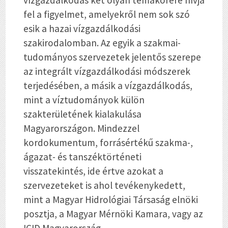
vízgazdálkodás két olyan témakörére hívja
fel a figyelmet, amelyekről nem sok szó
esik a hazai vízgazdálkodási
szakirodalomban. Az egyik a szakmai-
tudományos szervezetek jelentős szerepe
az integrált vízgazdálkodási módszerek
terjedésében, a másik a vízgazdálkodás,
mint a víztudományok külön
szakterületének kialakulása
Magyarországon. Mindezzel
kordokumentum, forrásértékű szakma-,
ágazat- és tanszéktörténeti
visszatekintés, ide értve azokat a
szervezeteket is ahol tevékenykedett,
mint a Magyar Hidrológiai Társaság elnöki
posztja, a Magyar Mérnöki Kamara, vagy az