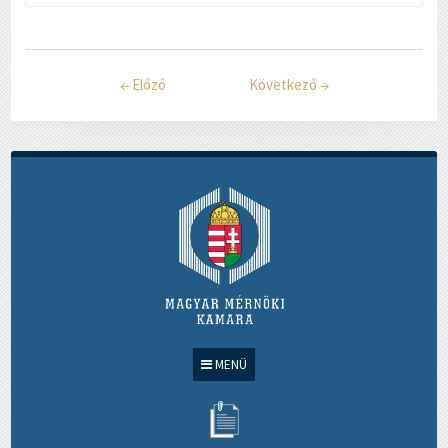
←
Előző
Következő
→
MENÜ