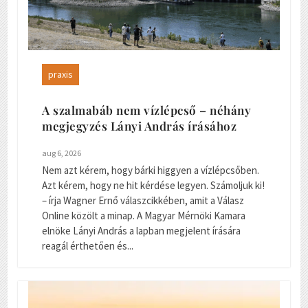
praxis
A szalmabáb nem vízlépcső – néhány
megjegyzés Lányi András írásához
aug 6, 2026
Nem azt kérem, hogy bárki higgyen a vízlépcsőben.
Azt kérem, hogy ne hit kérdése legyen. Számoljuk ki!
– írja Wagner Ernő válaszcikkében, amit a Válasz
Online közölt a minap. A Magyar Mérnöki Kamara
elnöke Lányi András a lapban megjelent írására
reagál érthetően és...