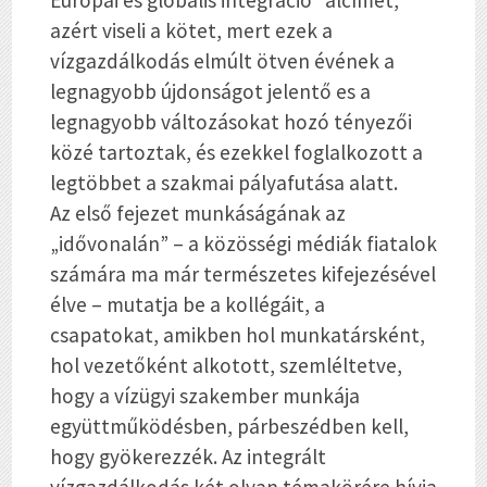
Európai és globális integráció” alcímet,
azért viseli a kötet, mert ezek a
vízgazdálkodás elmúlt ötven évének a
legnagyobb újdonságot jelentő es a
legnagyobb változásokat hozó tényezői
közé tartoztak, és ezekkel foglalkozott a
legtöbbet a szakmai pályafutása alatt.
Az első fejezet munkáságának az
„idővonalán” – a közösségi médiák fiatalok
számára ma már természetes kifejezésével
élve – mutatja be a kollégáit, a
csapatokat, amikben hol munkatársként,
hol vezetőként alkotott, szemléltetve,
hogy a vízügyi szakember munkája
együttműködésben, párbeszédben kell,
hogy gyökerezzék. Az integrált