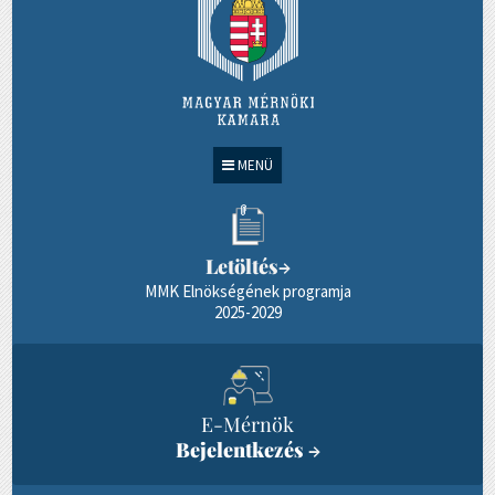
MENÜ
Letöltés
→
MMK Elnökségének programja
2025-2029
E-Mérnök
Bejelentkezés
→