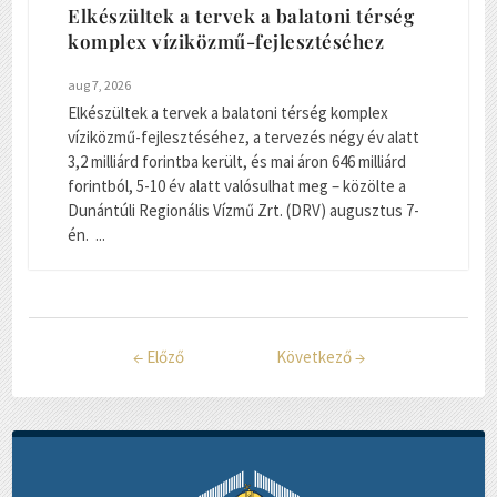
Elkészültek a tervek a balatoni térség
komplex víziközmű-fejlesztéséhez
aug 7, 2026
Elkészültek a tervek a balatoni térség komplex
víziközmű-fejlesztéséhez, a tervezés négy év alatt
3,2 milliárd forintba került, és mai áron 646 milliárd
forintból, 5-10 év alatt valósulhat meg – közölte a
Dunántúli Regionális Vízmű Zrt. (DRV) augusztus 7-
én. ...
←
Előző
Következő
→