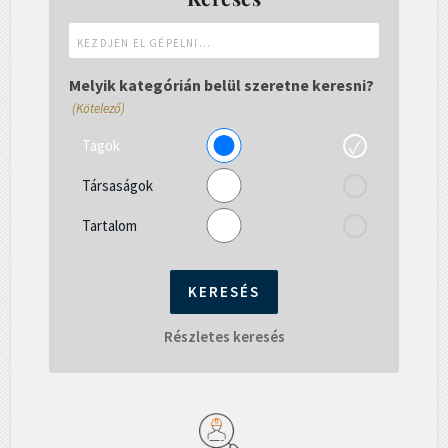
Kezdjen
el
gépelni...
Melyik kategórián belül szeretne keresni?
(Kötelező)
Tagok
Társaságok
Tartalom
Részletes keresés