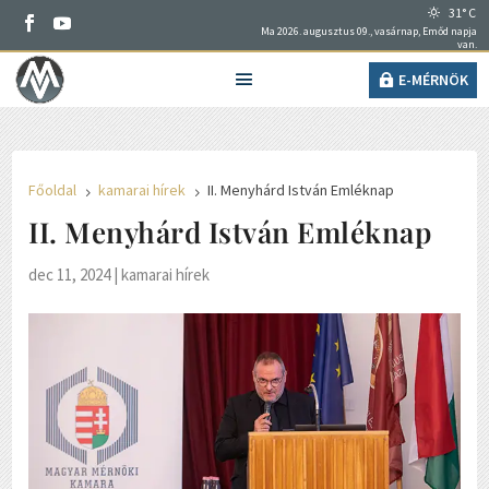
31° C
Ma 2026. augusztus 09., vasárnap, Emőd napja
van.
E-MÉRNÖK
Főoldal
kamarai hírek
II. Menyhárd István Emléknap
5
5
II. Menyhárd István Emléknap
dec 11, 2024
|
kamarai hírek