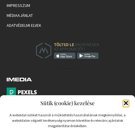
IMPRESSZUM
MÉDIAAJÁNLAT
ADATVÉDELMI ELVEK
Sütik (cookie) kezelése
A weboldal sütiket használ a működtetés használatának megkönnyítése, a
weboldalon végzett tevékenység nyomon követése és releváns ajánlatok
PARTNEREK
megjelenítése érdekében.
COOKIE SZABÁLYZAT