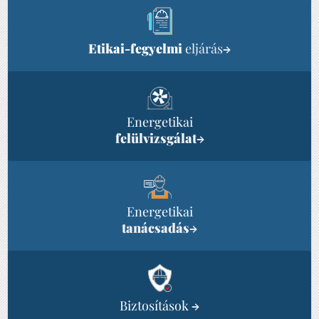
Etikai-fegyelmi
eljárás
→
Energetikai
felülvizsgálat
→
Energetikai
tanácsadás
→
Biztosítások
→