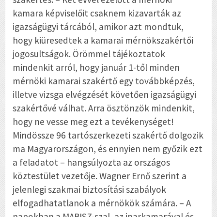
kamara képviselőit csaknem kizavarták az
igazságügyi tárcából, amikor azt mondtuk,
hogy kiüresedtek a kamarai mérnökszakértői
jogosultságok. Örömmel tájékoztatok
mindenkit arról, hogy január 1-től minden
mérnöki kamarai szakértő egy továbbképzés,
illetve vizsga elvégzését követően igazságügyi
szakértővé válhat. Arra ösztönzök mindenkit,
hogy ne vesse meg ezt a tevékenységet!
Mindössze 96 tartószerkezeti szakértő dolgozik
ma Magyarországon, és ennyien nem győzik ezt
a feladatot – hangsúlyozta az országos
köztestület vezetője. Wagner Ernő szerint a
jelenlegi szakmai biztosítási szabályok
elfogadhatatlanok a mérnökök számára. – A
napokban a MABISZ-szal, az iparkamarával és