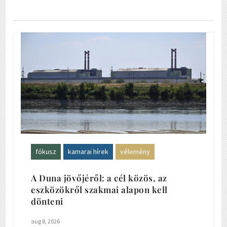
fókusz
kamarai hírek
vélemény
A Duna jövőjéről: a cél közös, az
eszközökről szakmai alapon kell
dönteni
aug 8, 2026