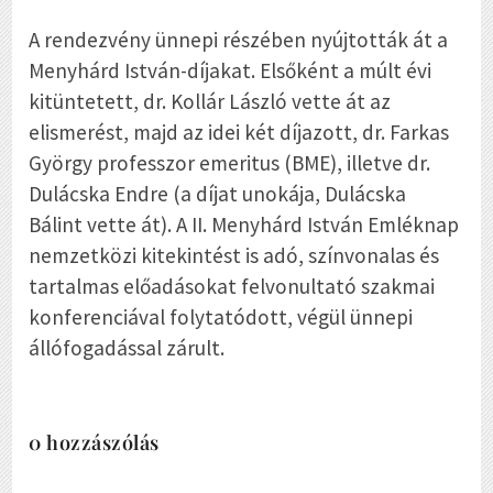
A rendezvény ünnepi részében nyújtották át a
Menyhárd István-díjakat. Elsőként a múlt évi
kitüntetett, dr. Kollár László vette át az
elismerést, majd az idei két díjazott, dr. Farkas
György professzor emeritus (BME), illetve dr.
Dulácska Endre (a díjat unokája, Dulácska
Bálint vette át). A II. Menyhárd István Emléknap
nemzetközi kitekintést is adó, színvonalas és
tartalmas előadásokat felvonultató szakmai
konferenciával folytatódott, végül ünnepi
állófogadással zárult.
0 hozzászólás