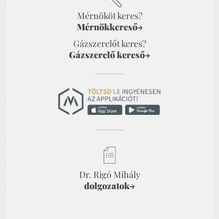
Mérnököt keres?
Mérnökkereső
→
Gázszerelőt keres?
Gázszerelő kereső
→
Dr. Rigó Mihály
dolgozatok
→