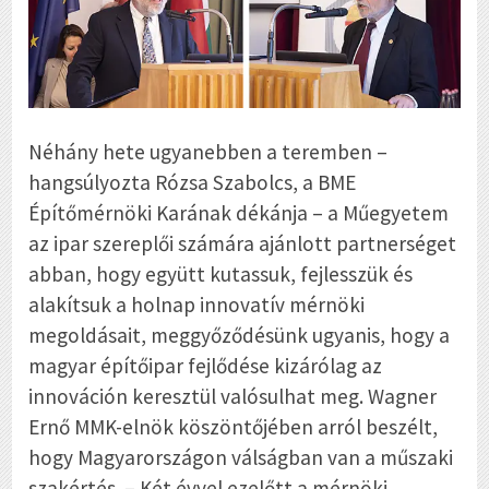
Néhány hete ugyanebben a teremben –
hangsúlyozta Rózsa Szabolcs, a BME
Építőmérnöki Karának dékánja – a Műegyetem
az ipar szereplői számára ajánlott partnerséget
abban, hogy együtt kutassuk, fejlesszük és
alakítsuk a holnap innovatív mérnöki
megoldásait, meggyőződésünk ugyanis, hogy a
magyar építőipar fejlődése kizárólag az
innováción keresztül valósulhat meg. Wagner
Ernő MMK-elnök köszöntőjében arról beszélt,
hogy Magyarországon válságban van a műszaki
szakértés. – Két évvel ezelőtt a mérnöki