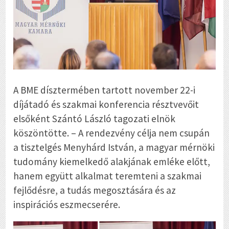
A BME dísztermében tartott november 22-i
díjátadó és szakmai konferencia résztvevőit
elsőként Szántó László tagozati elnök
köszöntötte. – A rendezvény célja nem csupán
a tisztelgés Menyhárd István, a magyar mérnöki
tudomány kiemelkedő alakjának emléke előtt,
hanem együtt alkalmat teremteni a szakmai
fejlődésre, a tudás megosztására és az
inspirációs eszmecserére.