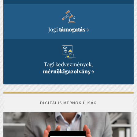
Jogi
támogatás
→
Tagi kedvezmények,
mérnökigazolvány
→
DIGITÁLIS MÉRNÖK ÚJSÁG