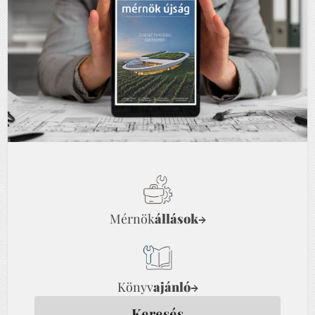
Mérnök
állások
→
Könyv
ajánló
→
Keresés