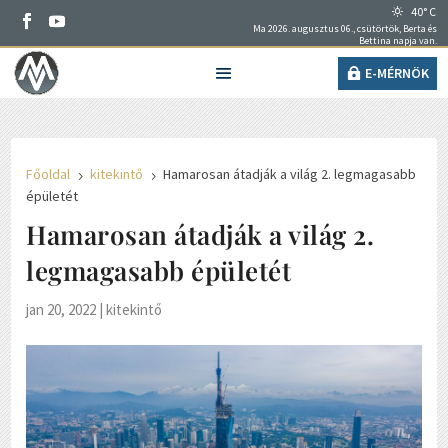
40° C
Ma 2026. augusztus 06., csütörtök, Berta és
Bettina napja van.
E-MÉRNÖK
Főoldal
kitekintő
Hamarosan átadják a világ 2. legmagasabb
5
5
épületét
Hamarosan átadják a világ 2.
legmagasabb épületét
jan 20, 2022
|
kitekintő