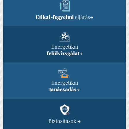
Etikai-fegyelmi
eljárás
→
Energetikai
felülvizsgálat
→
Energetikai
tanácsadás
→
Biztosítások
→