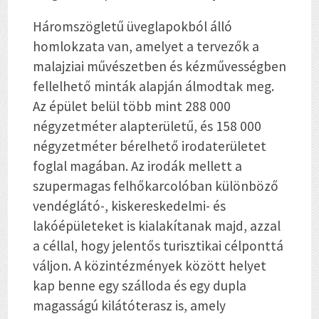
Háromszögletű üveglapokból álló
homlokzata van, amelyet a tervezők a
malajziai művészetben és kézművességben
fellelhető minták alapján álmodtak meg.
Az épület belül több mint 288 000
négyzetméter alapterületű, és 158 000
négyzetméter bérelhető irodaterületet
foglal magában. Az irodák mellett a
szupermagas felhőkarcolóban különböző
vendéglátó-, kiskereskedelmi- és
lakóépületeket is kialakítanak majd, azzal
a céllal, hogy jelentős turisztikai célponttá
váljon. A közintézmények között helyet
kap benne egy szálloda és egy dupla
magasságú kilátóterasz is, amely