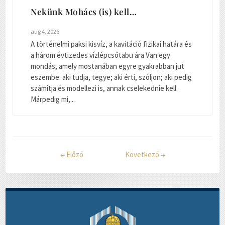
Nekünk Mohács (is) kell…
aug 4, 2026
A történelmi paksi kisvíz, a kavitáció fizikai határa és
a három évtizedes vízlépcsőtabu ára Van egy
mondás, amely mostanában egyre gyakrabban jut
eszembe: aki tudja, tegye; aki érti, szóljon; aki pedig
számítja és modellezi is, annak cselekednie kell.
Márpedig mi,...
←
Előző
Következő
→