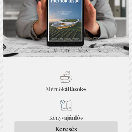
Mérnök
állások
→
Könyv
ajánló
→
Keresés