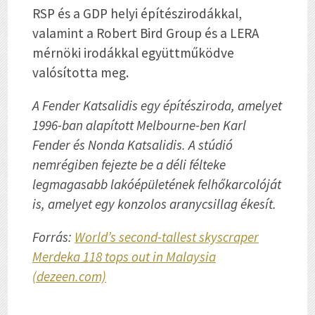
RSP és a GDP helyi építészirodákkal,
valamint a Robert Bird Group és a LERA
mérnöki irodákkal együttműködve
valósította meg.
A Fender Katsalidis egy építésziroda, amelyet
1996-ban alapított Melbourne-ben Karl
Fender és Nonda Katsalidis. A stúdió
nemrégiben fejezte be a déli félteke
legmagasabb lakóépületének felhőkarcolóját
is, amelyet egy konzolos aranycsillag ékesít.
Forrás:
World’s second-tallest skyscraper
Merdeka 118 tops out in Malaysia
(dezeen.com)