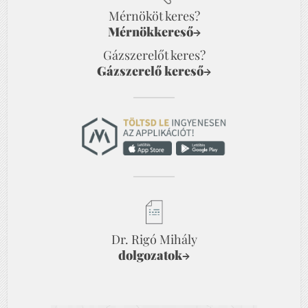
Mérnököt keres?
Mérnökkereső
→
Gázszerelőt keres?
Gázszerelő kereső
→
Dr. Rigó Mihály
dolgozatok
→