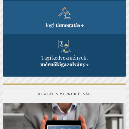
Jogi
támogatás
→
Tagi kedvezmények,
mérnökigazolvány
→
DIGITÁLIS MÉRNÖK ÚJSÁG