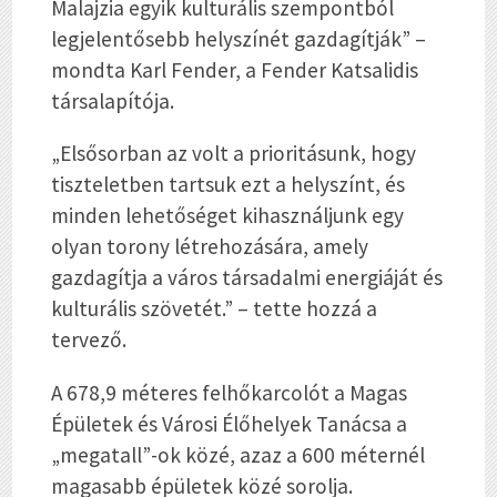
Malajzia egyik kulturális szempontból
legjelentősebb helyszínét gazdagítják” –
mondta Karl Fender, a Fender Katsalidis
társalapítója.
„Elsősorban az volt a prioritásunk, hogy
tiszteletben tartsuk ezt a helyszínt, és
minden lehetőséget kihasználjunk egy
olyan torony létrehozására, amely
gazdagítja a város társadalmi energiáját és
kulturális szövetét.” – tette hozzá a
tervező.
A 678,9 méteres felhőkarcolót a Magas
Épületek és Városi Élőhelyek Tanácsa a
„megatall”-ok közé, azaz a 600 méternél
magasabb épületek közé sorolja.