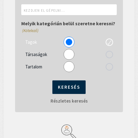
Kezdjen
el
gépelni...
Melyik kategórián belül szeretne keresni?
(Kötelező)
Tagok
Társaságok
Tartalom
Részletes keresés