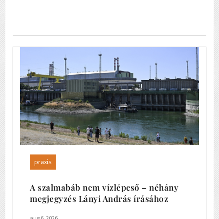
praxis
A szalmabáb nem vízlépcső – néhány
megjegyzés Lányi András írásához
aug 6, 2026