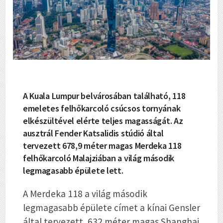
A Kuala Lumpur belvárosában található, 118
emeletes felhőkarcoló csúcsos tornyának
elkészültével elérte teljes magasságát. Az
ausztrál Fender Katsalidis stúdió által
tervezett 678,9 méter magas Merdeka 118
felhőkarcoló Malajziában a világ második
legmagasabb épülete lett.
A Merdeka 118 a világ második
legmagasabb épülete címet a kínai Gensler
által tervezett, 632 méter magas Shanghai