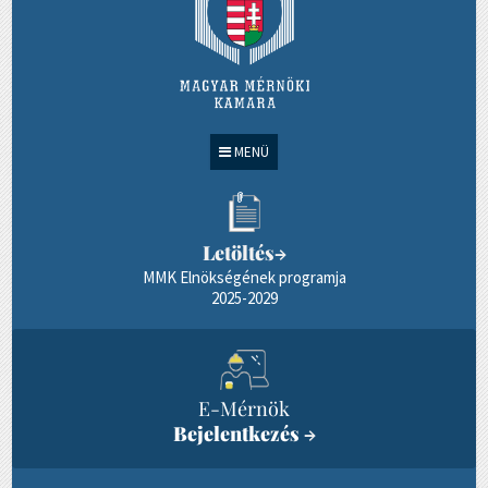
MENÜ
Letöltés
→
MMK Elnökségének programja
2025-2029
E-Mérnök
Bejelentkezés
→