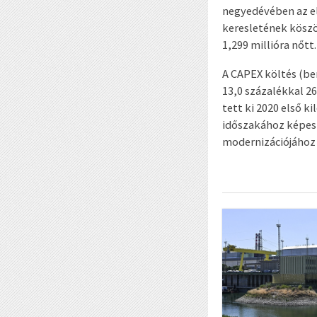
negyedévében az el
keresletének köszö
1,299 millióra nőt
A CAPEX költés (be
13,0 százalékkal 26
tett ki 2020 első k
időszakához képest
modernizációjához