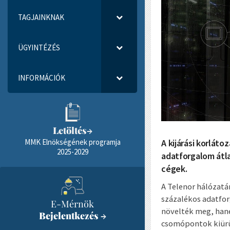
TAGJAINKNAK
ÜGYINTÉZÉS
INFORMÁCIÓK
Letöltés
→
A kijárási korlát
MMK Elnökségének programja
2025-2029
adatforgalom átl
cégek.
A Telenor hálózatán
százalékos adatfor
E-Mérnök
növelték meg, hane
Bejelentkezés
→
csomópontok kiürü