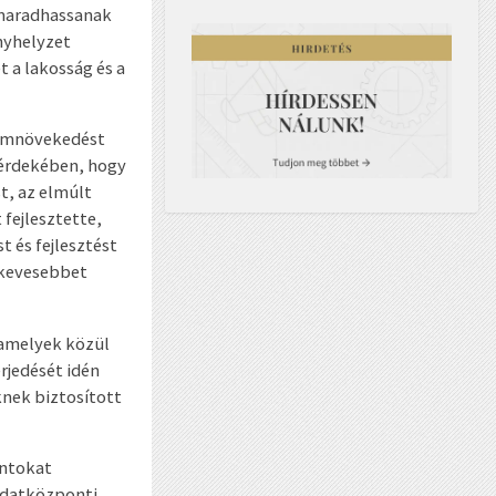
 maradhassanak
nyhelyzet
 a lakosság és a
lomnövekedést
 érdekében, hogy
t, az elmúlt
 fejlesztette,
t és fejlesztést
gkevesebbet
 amelyek közül
erjedését idén
knek biztosított
ontokat
 adatközponti