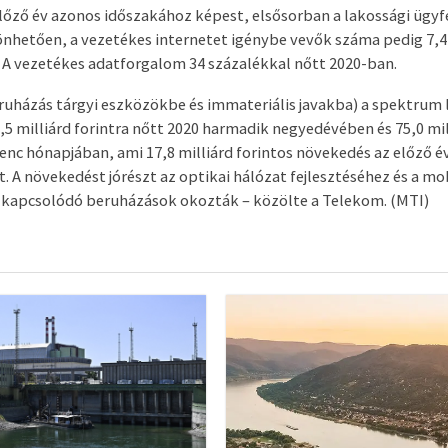
őző év azonos időszakához képest, elsősorban a lakossági ügyf
nhetően, a vezetékes internetet igénybe vevők száma pedig 7,4
t. A vezetékes adatforgalom 34 százalékkal nőtt 2020-ban.
ruházás tárgyi eszközökbe és immateriális javakba) a spektrum li
,5 milliárd forintra nőtt 2020 harmadik negyedévében és 75,0 mil
ilenc hónapjában, ami 17,8 milliárd forintos növekedés az előző 
. A növekedést jórészt az optikai hálózat fejlesztéséhez és a mo
 kapcsolódó beruházások okozták – közölte a Telekom. (MTI)