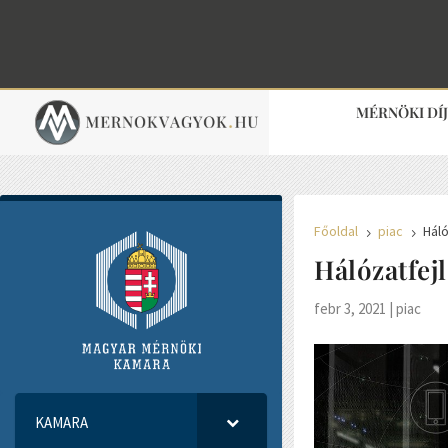
MÉRNÖKI DÍ
Főoldal
piac
Háló
5
5
Hálózatfejl
febr 3, 2021
|
piac
KAMARA