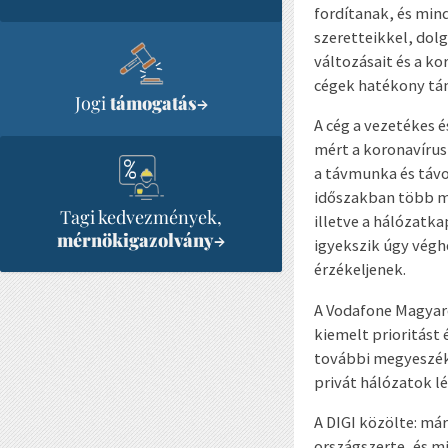
fordítanak, és mi
szeretteikkel, dol
változásait és a k
cégek hatékony tám
Jogi
támogatás
→
A cég a vezetékes 
mért a koronavíru
a távmunka és távo
időszakban több mil
Tagi kedvezmények,
illetve a hálózatka
mérnökigazolvány
→
igyekszik úgy végh
érzékeljenek.
A Vodafone Magyaro
kiemelt prioritást 
további megyeszékh
privát hálózatok lé
A DIGI közölte: má
országszerte, és m