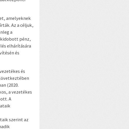
ket, amelyeknek
ták. Az a céljuk,
enleg a
m kidobott pénz,
lés elhárítására
vítésén és
 vezetékes és
 következtében
an (2020.
kos, a vezetékes
ott. A
ataik
taik szerint az
madik