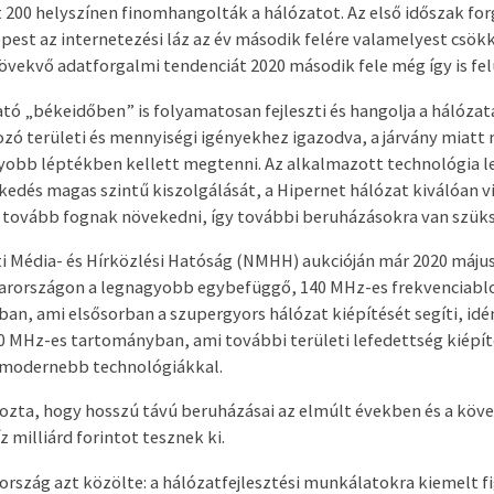
 200 helyszínen finomhangolták a hálózatot. Az első időszak fo
st az internetezési láz az év második felére valamelyest csökk
vekvő adatforgalmi tendenciát 2020 második fele még így is fe
tó „békeidőben” is folyamatosan fejleszti és hangolja a hálózat
zó területi és mennyiségi igényekhez igazodva, a járvány miatt
obb léptékben kellett megtenni. Az alkalmazott technológia l
dés magas szintű kiszolgálását, a Hipernet hálózat kiválóan vi
 tovább fognak növekedni, így további beruházásokra van szük
i Média- és Hírközlési Hatóság (NMHH) aukcióján már 2020 máj
rországon a legnagyobb egybefüggő, 140 MHz-es frekvenciabl
n, ami elsősorban a szupergyors hálózat kiépítését segíti, idén
00 MHz-es tartományban, ami további területi lefedettség kiépít
egmodernebb technológiákkal.
ozta, hogy hosszú távú beruházásai az elmúlt években és a köv
 milliárd forintot tesznek ki.
rszág azt közölte: a hálózatfejlesztési munkálatokra kiemelt 