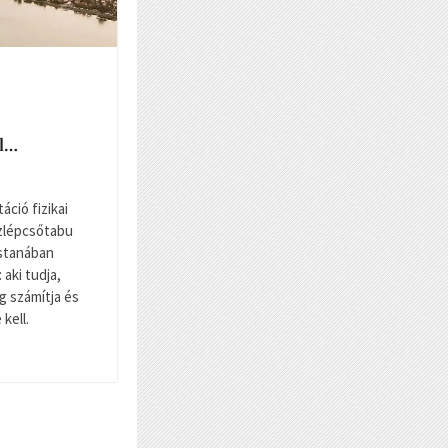
ll…
táció fizikai
ízlépcsőtabu
stanában
aki tudja,
ig számítja és
kell.