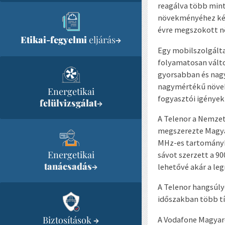
reagálva több mint
növekményéhez képe
évre megszokott nö
Etikai-fegyelmi
eljárás
→
Egy mobilszolgálta
folyamatosan válto
gyorsabban és nagy
nagymértékű növeke
Energetikai
fogyasztói igények
felülvizsgálat
→
A Telenor a Nemzet
megszerezte Magya
MHz-es tartományba
Energetikai
sávot szerzett a 9
tanácsadás
→
lehetővé akár a l
A Telenor hangsúly
időszakban több tíz
Biztosítások
→
A Vodafone Magyaro