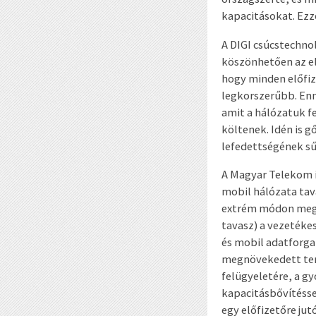
kapacitásokat. Ezze
A DIGI csúcstechno
köszönhetően az elő
hogy minden előfize
legkorszerűbb. Enn
amit a hálózatuk f
költenek. Idén is 
lefedettségének sűr
A Magyar Telekom i
mobil hálózata tav
extrém módon megnö
tavasz) a vezetéke
és mobil adatforg
megnövekedett ter
felügyeletére, a gy
kapacitásbővítéssel
egy előfizetőre ju