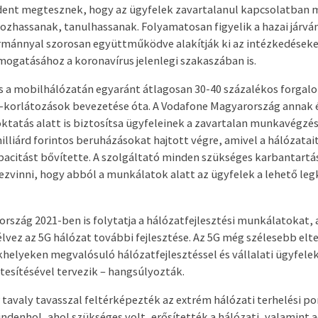
ndent megtesznek, hogy az ügyfelek zavartalanul kapcsolatban
gozhassanak, tanulhassanak. Folyamatosan figyelik a hazai járvá
ormánnyal szorosan együttműködve alakítják ki az intézkedéseket
ogatásához a koronavírus jelenlegi szakaszában is.
és a mobilhálózatán egyaránt átlagosan 30-40 százalékos forga
s-korlátozások bevezetése óta. A Vodafone Magyarország annak
ktatás alatt is biztosítsa ügyfeleinek a zavartalan munkavégzés
liárd forintos beruházásokat hajtott végre, amivel a hálózatait
pacitást bővítette. A szolgáltató minden szükséges karbantartás
ezvinni, hogy abból a munkálatok alatt az ügyfelek a lehető le
rszág 2021-ben is folytatja a hálózatfejlesztési munkálatokat,
élvez az 5G hálózat további fejlesztése. Az 5G még szélesebb elt
elyeken megvalósuló hálózatfejlesztéssel és vállalati ügyfele
tesítésével tervezik – hangsúlyozták.
r tavaly tavasszal feltérképezték az extrém hálózati terhelési p
indenhol, ahol szükséges volt, erősítették a hálózati, valamint