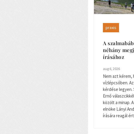
praxis
A szalmabáb
néhány megj
írásához
aug 6, 2026
Nem azt kérem, 
vízlépcsőben. Az
kérdése legyen. 
Ernő válaszcikké
közölt a minap.
elnöke Lányi And
írására reagál ér