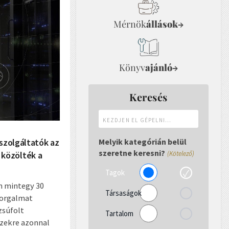
Mérnök
állások
→
Könyv
ajánló
→
Keresés
Kezdjen
el
gépelni...
 szolgáltatók az
Melyik kategórián belül
szeretne keresni?
 közölték a
(Kötelező)
Tagok
en mintegy 30
Társaságok
forgalmat
zsúfolt
Tartalom
Ezekre azonnal