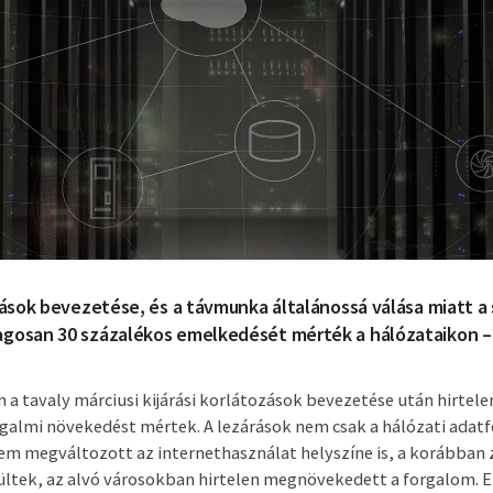
ozások bevezetése, és a távmunka általánossá válása miatt a
agosan 30 százalékos emelkedését mérték a hálózataikon –
 a tavaly márciusi kijárási korlátozások bevezetése után hirtel
galmi növekedést mértek. A lezárások nem csak a hálózati adat
m megváltozott az internethasználat helyszíne is, a korábban 
ltek, az alvó városokban hirtelen megnövekedett a forgalom. 