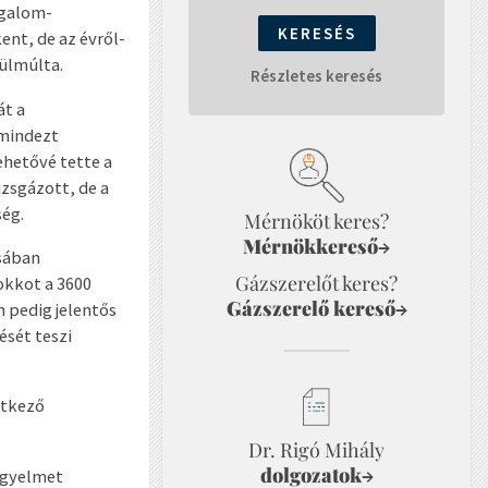
rgalom-
ent, de az évről-
lülmúlta.
Részletes keresés
át a
 mindezt
ehetővé tette a
zsgázott, de a
ség.
Mérnököt keres?
Mérnökkereső
→
usában
Gázszerelőt keres?
okkot a 3600
Gázszerelő kereső
→
 pedig jelentős
ését teszi
etkező
Dr. Rigó Mihály
dolgozatok
→
figyelmet