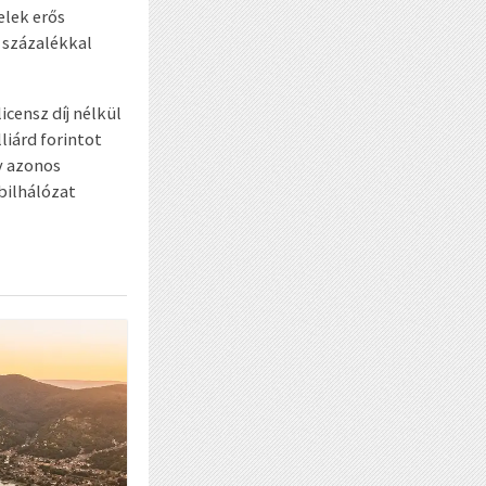
elek erős
 százalékkal
censz díj nélkül
liárd forintot
év azonos
bilhálózat