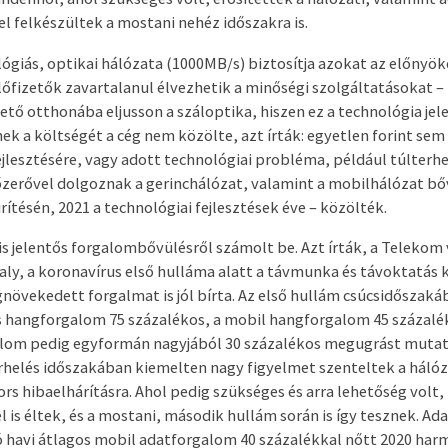
l felkészültek a mostani nehéz időszakra is.
lógiás, optikai hálózata (1000MB/s) biztosítja azokat az előnyö
fizetők zavartalanul élvezhetik a minőségi szolgáltatásokat – ír
tő otthonába eljusson a száloptika, hiszen ez a technológia jel
ek a költségét a cég nem közölte, azt írták: egyetlen forint se
ejlesztésére, vagy adott technológiai probléma, például túlterhe
gőzerővel dolgoznak a gerinchálózat, valamint a mobilhálózat bő
ítésén, 2021 a technológiai fejlesztések éve – közölték.
s jelentős forgalombővülésről számolt be. Azt írták, a Telekom
aly, a koronavírus első hulláma alatt a távmunka és távoktatás
vekedett forgalmat is jól bírta. Az első hullám csúcsidőszakáb
s hangforgalom 75 százalékos, a mobil hangforgalom 45 százalé
alom pedig egyformán nagyjából 30 százalékos megugrást mutat
helés időszakában kiemelten nagy figyelmet szenteltek a hálóz
ors hibaelhárításra. Ahol pedig szükséges és arra lehetőség volt,
 is éltek, és a mostani, második hullám során is így tesznek. Ada
tó havi átlagos mobil adatforgalom 40 százalékkal nőtt 2020 har