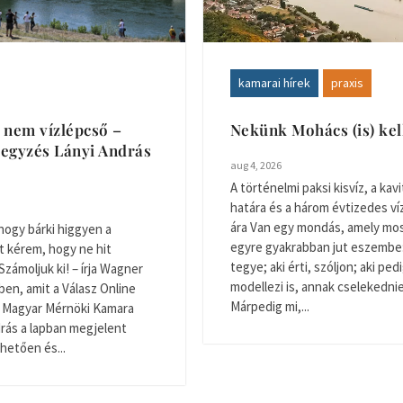
kamarai hírek
praxis
 nem vízlépcső –
Nekünk Mohács (is) ke
egyzés Lányi András
aug 4, 2026
A történelmi paksi kisvíz, a kavi
határa és a három évtizedes v
ára Van egy mondás, amely mo
hogy bárki higgyen a
egyre gyakrabban jut eszembe: 
t kérem, hogy ne hit
tegye; aki érti, szóljon; aki ped
Számoljuk ki! – írja Wagner
modellezi is, annak cselekednie 
ben, amit a Válasz Online
Márpedig mi,...
 A Magyar Mérnöki Kamara
rás a lapban megjelent
thetően és...