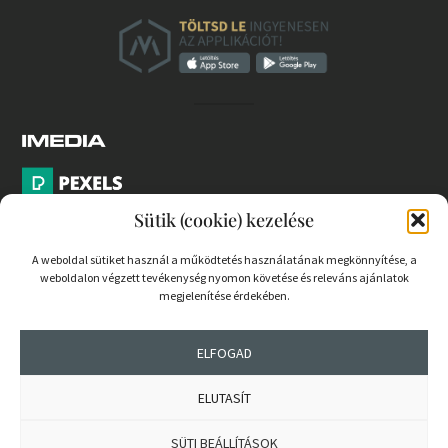
Sütik (cookie) kezelése
A weboldal sütiket használ a működtetés használatának megkönnyítése, a
weboldalon végzett tevékenység nyomon követése és releváns ajánlatok
PARTNEREK
megjelenítése érdekében.
COOKIE SZABÁLYZAT
ELFOGAD
ELUTASÍT
© 2026 mernokvagyok.hu | Minden jog fenntartva.
SÜTI BEÁLLÍTÁSOK