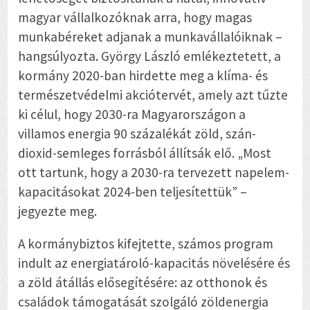
magyar vállalkozóknak arra, hogy magas
munkabéreket adjanak a munkavállalóiknak –
hangsúlyozta. György László emlékeztetett, a
kormány 2020-ban hirdette meg a klíma- és
természetvédelmi akciótervét, amely azt tűzte
ki célul, hogy 2030-ra Magyarországon a
villamos energia 90 százalékát zöld, szán-
dioxid-semleges forrásból állítsák elő. „Most
ott tartunk, hogy a 2030-ra tervezett napelem-
kapacitásokat 2024-ben teljesítettük” –
jegyezte meg.
A kormánybiztos kifejtette, számos program
indult az energiatároló-kapacitás növelésére és
a zöld átállás elősegítésére: az otthonok és
családok támogatását szolgáló zöldenergia