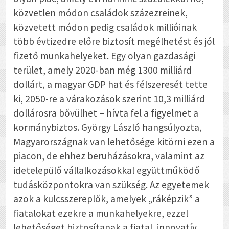
közvetlen módon családok százezreinek,
közvetett módon pedig családok millióinak
több évtizedre előre biztosít megélhetést és jól
fizető munkahelyeket. Egy olyan gazdasági
terület, amely 2020-ban még 1300 milliárd
dollárt, a magyar GDP hat és félszeresét tette
ki, 2050-re a várakozások szerint 10,3 milliárd
dollárosra bővülhet – hívta fel a figyelmet a
kormánybiztos. György László hangsúlyozta,
Magyarországnak van lehetősége kitörni ezen a
piacon, de ehhez beruházásokra, valamint az
idetelepülő vállalkozásokkal együttműködő
tudásközpontokra van szükség. Az egyetemek
azok a kulcsszereplők, amelyek „ráképzik” a
fiatalokat ezekre a munkahelyekre, ezzel
lehetőséget biztosítanak a fiatal, innovatív