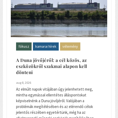
fókusz
kamarai hírek
vélemény
A Duna jövőjéről: a cél közös, az
eszközökről szakmai alapon kell
dönteni
aug 8, 2026
Az elmúlt napok vitájában úgy jelenhetett meg,
mintha egymással ellentétes álláspontokat
képviselnénk a Duna jövőjéről. Valójában a
problémák megítélésében és az elérendő célok
jelentős részében egyetértünk, még ha az