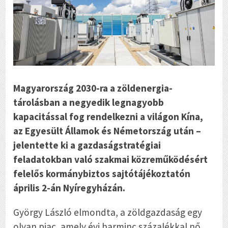
Magyarország 2030-ra a zöldenergia-
tárolásban a negyedik legnagyobb
kapacitással fog rendelkezni a világon Kína,
az Egyesült Államok és Németország után –
jelentette ki a gazdaságstratégiai
feladatokban való szakmai közreműködésért
felelős kormánybiztos sajtótájékoztatón
április 2-án Nyíregyházán.
György László elmondta, a zöldgazdaság egy
olyan piac, amely évi harminc százalékkal nő,