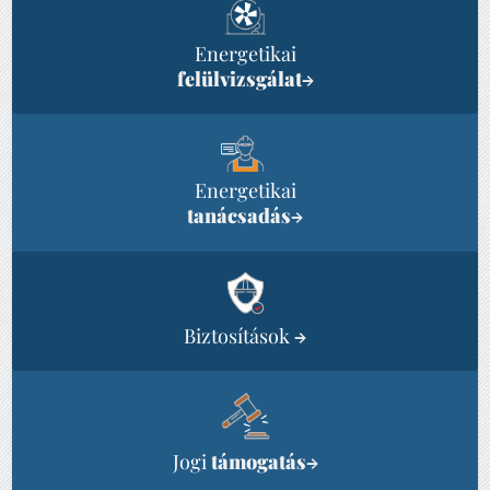
Energetikai
felülvizsgálat
→
Energetikai
tanácsadás
→
Biztosítások
→
Jogi
támogatás
→