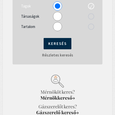
Tagok
Társaságok
Tartalom
Részletes keresés
Mérnököt keres?
Mérnökkereső
→
Gázszerelőt keres?
Gázszerelő kereső
→