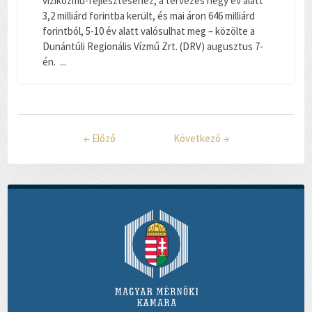
víziközmű-fejlesztéséhez, a tervezés négy év alatt
3,2 milliárd forintba került, és mai áron 646 milliárd
forintból, 5-10 év alatt valósulhat meg – közölte a
Dunántúli Regionális Vízmű Zrt. (DRV) augusztus 7-
én. ...
←
Előző
Következő
→