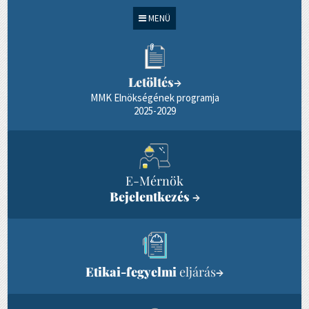
MENÜ
Letöltés
→
MMK Elnökségének programja
2025-2029
E-Mérnök
Bejelentkezés
→
Etikai-fegyelmi
eljárás
→