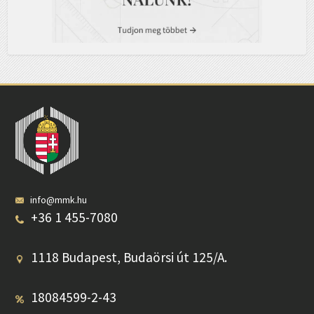
info@mmk.hu
+36 1 455-7080
1118 Budapest, Budaörsi út 125/A.
18084599-2-43