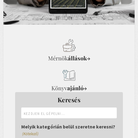
Mérnök
állások
→
Könyv
ajánló
→
Keresés
Kezdjen
el
gépelni...
Melyik kategórián belül szeretne keresni?
(Kötelező)