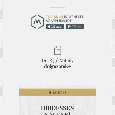
Dr. Rigó Mihály
dolgozatok
→