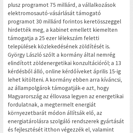
plusz programot 75 milliárd, a vállalkozások
elektromosautó-vásárlását támogató
programot 30 milliárd forintos keretösszeggel
hirdették meg, a kabinet emellett kiemelten
támogatja a 25 ezer lélekszám feletti
települések közlekedésének zöldítését is.
György László szólt a kormány által nemrég
elindított zöldenergetikai konzultációról; a 13
kérdésből álló, online kérdőíveket április 15-ig
lehet kitölteni. A kormány ebben arra kíváncsi,
az állampolgárok támogatják-e azt, hogy
Magyarország az éllovasa legyen az energetikai
fordulatnak, a megtermelt energiát
környezetbarát módon állítsák elő, az
energiatárolásra szolgáló rendszerek gyártását
és fejlesztését itthon végezzék el, valamint