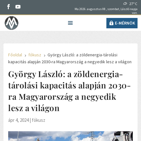
27° C
Ma 2026. augusztus 08., szombat, László napja
van.
E-MÉRNÖK
Főoldal
fókusz
György László: a zöldenergia-tárolási
5
5
kapacitás alapján 2030-ra Magyarország a negyedik lesz a világon
György László: a zöldenergia-
tárolási kapacitás alapján 2030-
ra Magyarország a negyedik
lesz a világon
ápr 4, 2024
|
fókusz