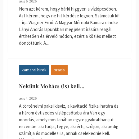
aug 6, 2026
Nem azt kérem, hogy bárki higgyen a vízlépcsőben.
Azt kérem, hogy ne hit kérdése legyen. Számoljuk ki!
– írja Wagner Ernő. A Magyar Mérnöki Kamara elnöke
Lányi András lapunkban megjelent írására reagál
érthetően és érvelő módon, ezért a közlés mellett
döntöttünk. A...
kamarai hírek
praxis
Nekünk Mohács (is) kell…
aug 4, 2026
A történelmi paksi kisvíz, a kavitáció fizikai határa és
a három évtizedes vízlépcsőtabu ára Van egy
mondás, amely mostanában egyre gyakrabban jut
eszembe: aki tudja, tegye; aki érti, szóljon; aki pedig
számítja és modellezi is, annak cselekednie kell.