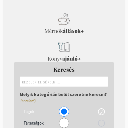
Mérnök
állások
→
Könyv
ajánló
→
Keresés
Kezdjen
el
gépelni...
Melyik kategórián belül szeretne keresni?
(Kötelező)
Tagok
Társaságok