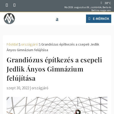
38° C
Ma 2026. augusztus 06., csütörtök, Berta és
Bettina napja van.
E-MÉRNÖK
Főoldal
országjáró
Grandiózus építkezés a csepeli Jedlik
5
5
Ányos Gimnázium felújítása
Grandiózus építkezés a csepeli
Jedlik Ányos Gimnázium
felújítása
szept 30, 2022
|
országjáró