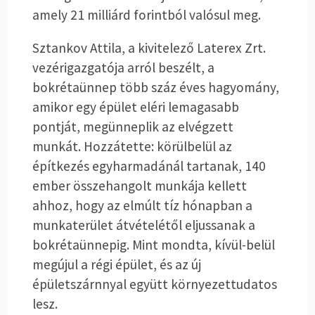
amely 21 milliárd forintból valósul meg.
Sztankov Attila, a kivitelező Laterex Zrt.
vezérigazgatója arról beszélt, a
bokrétaünnep több száz éves hagyomány,
amikor egy épület eléri lemagasabb
pontját, megünneplik az elvégzett
munkát. Hozzátette: körülbelül az
építkezés egyharmadánál tartanak, 140
ember összehangolt munkája kellett
ahhoz, hogy az elmúlt tíz hónapban a
munkaterület átvételétől eljussanak a
bokrétaünnepig. Mint mondta, kívül-belül
megújul a régi épület, és az új
épületszárnnyal együtt környezettudatos
lesz.