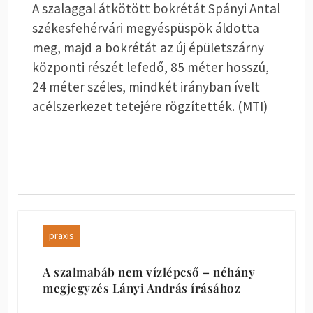
A szalaggal átkötött bokrétát Spányi Antal
székesfehérvári megyéspüspök áldotta
meg, majd a bokrétát az új épületszárny
központi részét lefedő, 85 méter hosszú,
24 méter széles, mindkét irányban ívelt
acélszerkezet tetejére rögzítették. (MTI)
praxis
A szalmabáb nem vízlépcső – néhány
megjegyzés Lányi András írásához