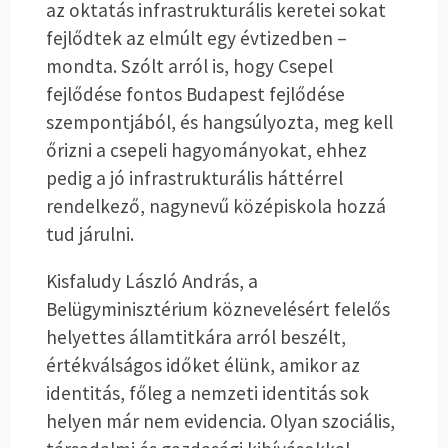
az oktatás infrastrukturális keretei sokat
fejlődtek az elmúlt egy évtizedben –
mondta. Szólt arról is, hogy Csepel
fejlődése fontos Budapest fejlődése
szempontjából, és hangsúlyozta, meg kell
őrizni a csepeli hagyományokat, ehhez
pedig a jó infrastrukturális háttérrel
rendelkező, nagynevű középiskola hozzá
tud járulni.
Kisfaludy László András, a
Belügyminisztérium köznevelésért felelős
helyettes államtitkára arról beszélt,
értékválságos időket élünk, amikor az
identitás, főleg a nemzeti identitás sok
helyen már nem evidencia. Olyan szociális,