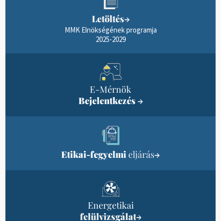
Letöltés
→
MMK Elnökségének programja
2025-2029
E-Mérnök
Bejelentkezés
→
Etikai-fegyelmi
eljárás
→
Energetikai
felülvizsgálat
→