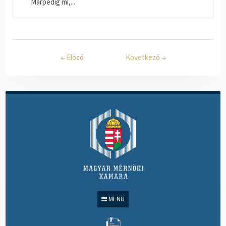
Márpedig mi,...
←
Előző
Következő
→
MENÜ