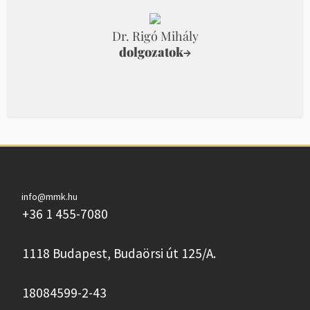
Dr. Rigó Mihály
dolgozatok
→
info@mmk.hu
+36 1 455-7080
1118 Budapest, Budaörsi út 125/A.
18084599-2-43