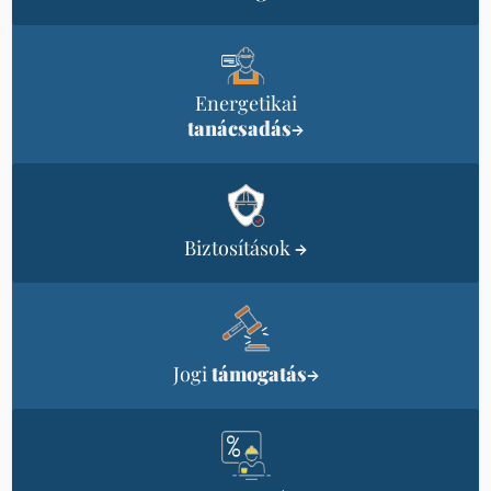
Energetikai
tanácsadás
→
Biztosítások
→
Jogi
támogatás
→