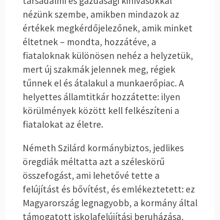
társadalmi és gazdasági kihívásokkal
nézünk szembe, amikben mindazok az
értékek megkérdőjelezőnek, amik minket
éltetnek – mondta, hozzátéve, a
fiataloknak különösen nehéz a helyzetük,
mert új szakmák jelennek meg, régiek
tűnnek el és átalakul a munkaerőpiac. A
helyettes államtitkár hozzátette: ilyen
körülmények között kell felkészíteni a
fiatalokat az életre.
Németh Szilárd kormánybiztos, jedlikes
öregdiák méltatta azt a széleskörű
összefogást, ami lehetővé tette a
felújítást és bővítést, és emlékeztetett: ez
Magyarország legnagyobb, a kormány által
támogatott iskolafelújítási beruházása,