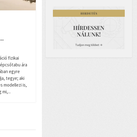
l…
ció fizikai
lépcsőtabu ára
ában egyre
a, tegye; aki
és modellezi is,
mi,...