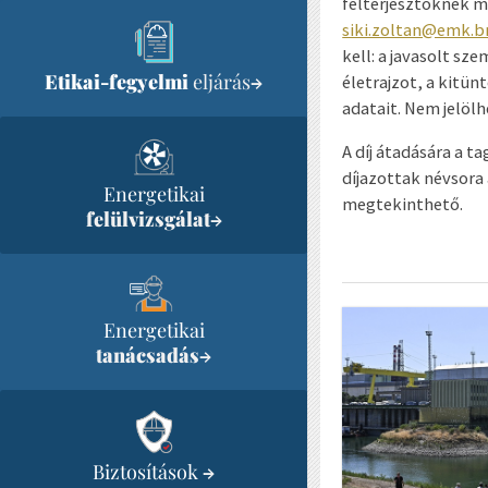
felterjesztőknek m
siki.zoltan@emk.
kell: a javasolt s
Etikai-fegyelmi
eljárás
→
életrajzot, a kitün
adatait. Nem jelölh
A díj átadására a t
díjazottak névsora
Energetikai
megtekinthető.
felülvizsgálat
→
Energetikai
tanácsadás
→
Biztosítások
→