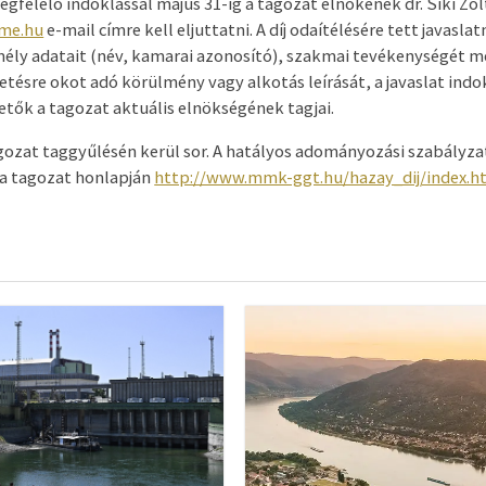
egfelelő indoklással május 31-ig a tagozat elnökének dr. Siki Zo
bme.hu
e-mail címre kell eljuttatni. A díj odaítélésére tett javasl
zemély adatait (név, kamarai azonosító), szakmai tevékenységét m
tetésre okot adó körülmény vagy alkotás leírását, a javaslat indok
etők a tagozat aktuális elnökségének tagjai.
agozat taggyűlésén kerül sor. A hatályos adományozási szabályza
 a tagozat honlapján
http://www.mmk-ggt.hu/hazay_dij/index.h