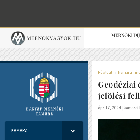
MÉRNÖKI DÍ
Főoldal
kamarai hír
5
Geodéziai 
jelölési fe
ápr 17, 2024
|
kamarai 
KAMARA