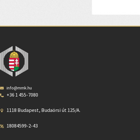
info@mmk.hu
+36 1 455-7080
1118 Budapest, Budaörsi út 125/A.
18084599-2-43