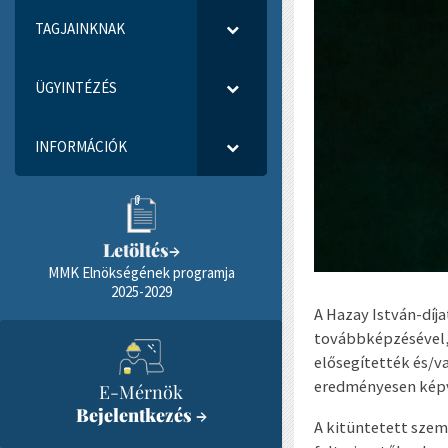
TAGJAINKNAK
ÜGYINTÉZÉS
INFORMÁCIÓK
Letöltés
→
MMK Elnökségének programja
2025-2029
A Hazay István-díj
továbbképzésével,
elősegítették és/v
eredményesen képv
E-Mérnök
Bejelentkezés
→
A kitüntetett szemé