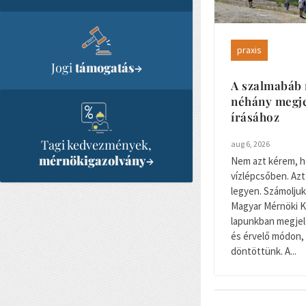
praxis
Jogi
támogatás
→
A szalmabáb 
néhány megje
írásához
Tagi kedvezmények,
aug 6, 2026
mérnökigazolvány
→
Nem azt kérem, h
vízlépcsőben. Azt
legyen. Számoljuk 
Magyar Mérnöki K
lapunkban megjele
és érvelő módon, 
döntöttünk. A...