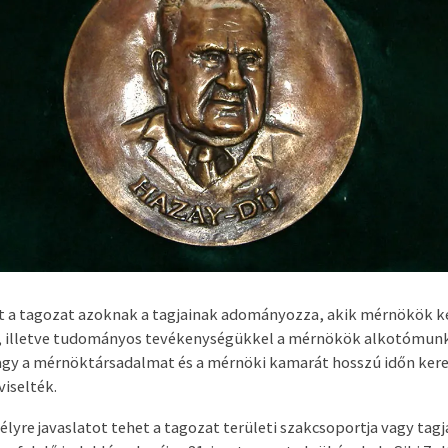
at a tagozat azoknak a tagjainak adományozza, akik mérnökök k
 illetve tudományos tevékenységükkel a mérnökök alkotómunká
agy a mérnöktársadalmat és a mérnöki kamarát hosszú időn ker
iselték.
lyre javaslatot tehet a tagozat területi szakcsoportja vagy tagja