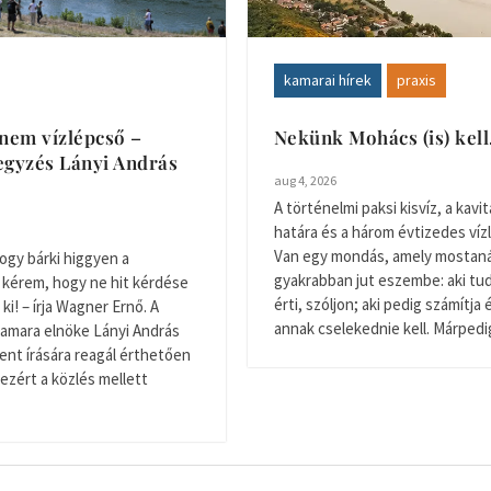
kamarai hírek
praxis
nem vízlépcső –
Nekünk Mohács (is) kel
gyzés Lányi András
aug 4, 2026
A történelmi paksi kisvíz, a kavitá
határa és a három évtizedes víz
Van egy mondás, amely mostan
ogy bárki higgyen a
gyakrabban jut eszembe: aki tudj
 kérem, hogy ne hit kérdése
érti, szóljon; aki pedig számítja 
ki! – írja Wagner Ernő. A
annak cselekednie kell. Márpedig 
amara elnöke Lányi András
nt írására reagál érthetően
ezért a közlés mellett