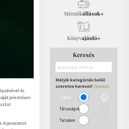
Mérnök
állások
→
Könyv
ajánló
→
Keresés
Kezdjen
el
gépelni...
Melyik kategórián belül
szeretne keresni?
(Kötelező)
épzésével és
Tagok
ját jelentősen
esztül
Társaságok
Tartalom
. A javaslatot