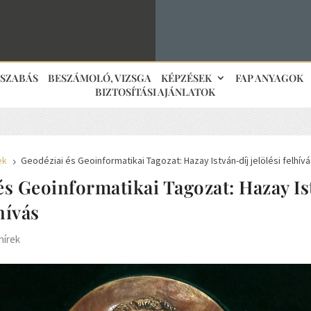
JSZABÁS
BESZÁMOLÓ, VIZSGA
KÉPZÉSEK
FAP ANYAGOK
BIZTOSÍTÁSI AJÁNLATOK
ek
Geodéziai és Geoinformatikai Tagozat: Hazay István-díj jelölési felhív
5
és Geoinformatikai Tagozat: Hazay Is
lhívás
hírek