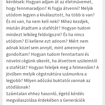
kérdések: Hogyan adjam át az életművemet,
hogy fennmaradjon? Ki fogja átvenni? Melyik
utódom legyen a kiválasztott, ha több is van?
És mi van, ha nem kell neki? Mihez kezdjek,
miután átadtam a stafétát? Hogyan tudom
mindezt lelkileg feldolgozni? És ha nincs
utódom? El kellene ezt adnom? Miért nem
adnak közel sem annyit, mint amennyire
gondoltam? Hogyan tudom fenntartani és
növelni cégünk sikerét, ha átvettem szüleimtől
a stafétát? Hogyan feleljek meg a felmenőim? A
jövőben melyik cégstruktúra számunkra a
legjobb? Milyen adózási buktatói vannak az
utódlásnak?
Számtalan ehhez hasonló, égető kérdés
megválaszolása érdekében a Generációk