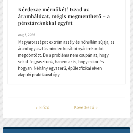
Kérdezze mérnökét! Izzad az
áramhálózat, mégis megmenthető – a
pénztárcánkkal együtt
aug 3, 2026
Magyarországot extrém aszály és hőhullám sújtja, az
áramfogyasztás minden korábbi nyári rekordot
megdöntött. De a probléma nem csupán az, hogy
sokat fogyasztunk, hanem az is, hogy mikor és
hogyan. Néhány egyszerű, épületfizikai elven
alapuló praktikával úgy...
←
Előző
Következő
→