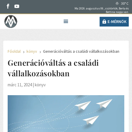
30° C
Ma 2026. augusztus 06., csütörtök, Berta és
Bettina napja van.
E-MÉRNÖK
Főoldal
könyv
Generációváltás a családi vállalkozásokban
5
5
Generációváltás a családi
vállalkozásokban
márc 11, 2024
|
könyv