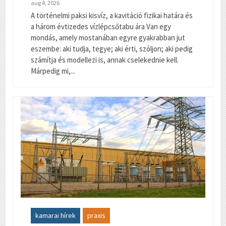
aug 4, 2026
A történelmi paksi kisvíz, a kavitáció fizikai határa és
a három évtizedes vízlépcsőtabu ára Van egy
mondás, amely mostanában egyre gyakrabban jut
eszembe: aki tudja, tegye; aki érti, szóljon; aki pedig
számítja és modellezi is, annak cselekednie kell.
Márpedig mi,...
kamarai hírek
praxis