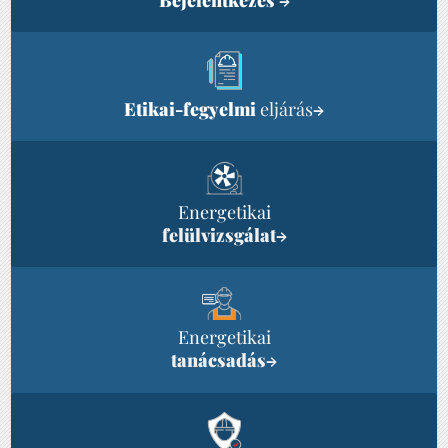
→
Etikai-fegyelmi
eljárás
→
Energetikai
felülvizsgálat
→
Energetikai
tanácsadás
→