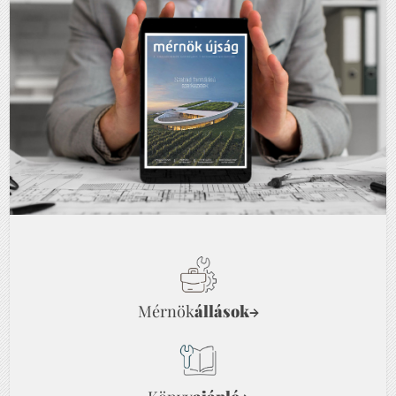
Mérnök
állások
→