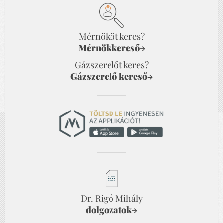
Mérnököt keres?
Mérnökkereső
→
Gázszerelőt keres?
Gázszerelő kereső
→
Dr. Rigó Mihály
dolgozatok
→