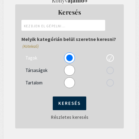
Könyv
ajánló
→
Keresés
Kezdjen
el
gépelni...
Melyik kategórián belül szeretne keresni?
(Kötelező)
Tagok
Társaságok
Tartalom
Részletes keresés