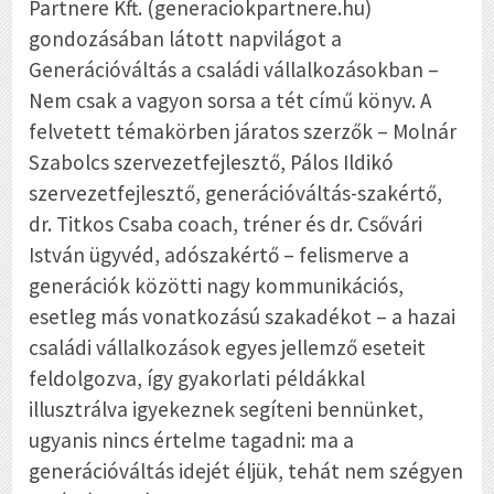
Partnere Kft. (generaciokpartnere.hu)
gondozásában látott napvilágot a
Generációváltás a családi vállalkozásokban –
Nem csak a vagyon sorsa a tét
című könyv. A
felvetett témakörben járatos szerzők – Molnár
Szabolcs szervezetfejlesztő, Pálos Ildikó
szervezetfejlesztő, generációváltás-szakértő,
dr. Titkos Csaba coach, tréner és dr. Csővári
István ügyvéd, adószakértő – felismerve a
generációk közötti nagy kommunikációs,
esetleg más vonatkozású szakadékot – a hazai
családi vállalkozások egyes jellemző eseteit
feldolgozva, így gyakorlati példákkal
illusztrálva igyekeznek segíteni bennünket,
ugyanis nincs értelme tagadni: ma a
generációváltás idejét éljük, tehát nem szégyen