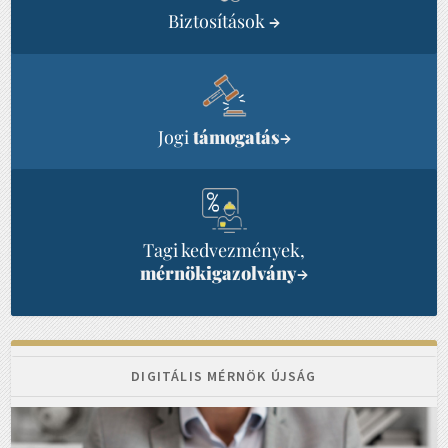
Biztosítások
→
Jogi
támogatás
→
Tagi kedvezmények,
mérnökigazolvány
→
DIGITÁLIS MÉRNÖK ÚJSÁG