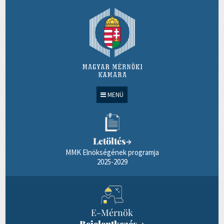
MENÜ
Letöltés
→
MMK Elnökségének programja
2025-2029
E-Mérnök
Bejelentkezés