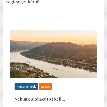
segítséget kérni!
kamarai hírek
praxis
Nekünk Mohács (is) kell…