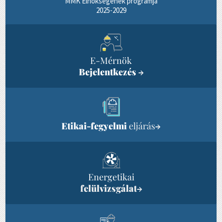
MMK Elnökségének programja
2025-2029
E-Mérnök
Bejelentkezés
→
Etikai-fegyelmi
eljárás
→
Energetikai
felülvizsgálat
→