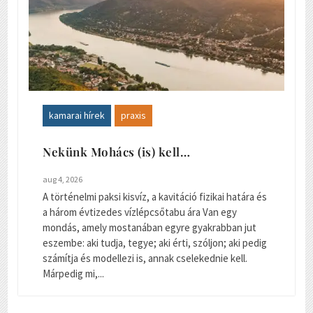
kamarai hírek
praxis
Nekünk Mohács (is) kell…
aug 4, 2026
A történelmi paksi kisvíz, a kavitáció fizikai határa és
a három évtizedes vízlépcsőtabu ára Van egy
mondás, amely mostanában egyre gyakrabban jut
eszembe: aki tudja, tegye; aki érti, szóljon; aki pedig
számítja és modellezi is, annak cselekednie kell.
Márpedig mi,...