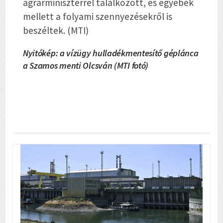
agrárminiszterrel találkozott, és egyebek
mellett a folyami szennyezésekről is
beszéltek. (MTI)
Nyitókép: a vízügy hulladékmentesítő géplánca
a Szamos menti Olcsván (MTI fotó)