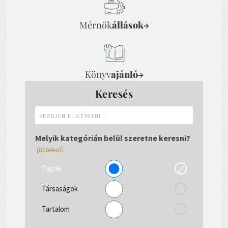
Mérnök
állások
→
Könyv
ajánló
→
Keresés
Kezdjen
el
gépelni...
Melyik kategórián belül szeretne keresni?
(Kötelező)
Tagok
Társaságok
Tartalom