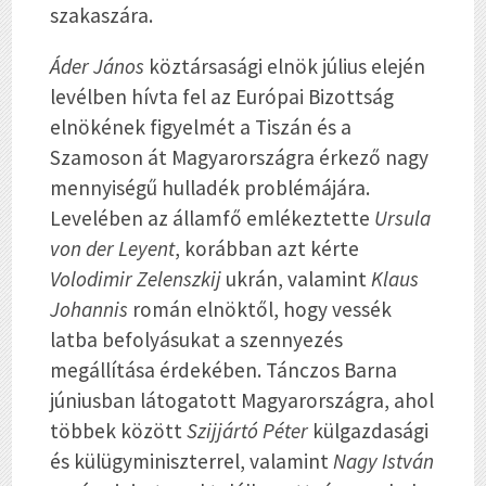
szakaszára.
Áder János
köztársasági elnök július elején
levélben hívta fel az Európai Bizottság
elnökének figyelmét a Tiszán és a
Szamoson át Magyarországra érkező nagy
mennyiségű hulladék problémájára.
Levelében az államfő emlékeztette
Ursula
von der Leyent
, korábban azt kérte
Volodimir Zelenszkij
ukrán, valamint
Klaus
Johannis
román elnöktől, hogy vessék
latba befolyásukat a szennyezés
megállítása érdekében. Tánczos Barna
júniusban látogatott Magyarországra, ahol
többek között
Szijjártó Péter
külgazdasági
és külügyminiszterrel, valamint
Nagy István