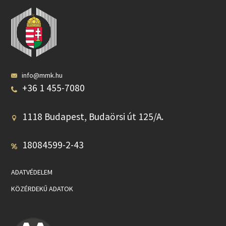
info@mmk.hu
+36 1 455-7080
1118 Budapest, Budaörsi út 125/A.
18084599-2-43
ADATVÉDELEM
KÖZÉRDEKŰ ADATOK