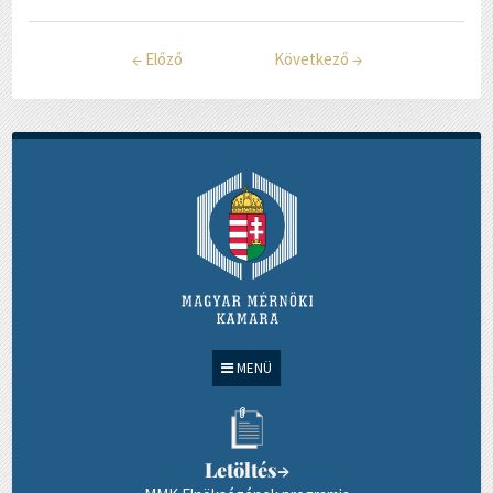
←
Előző
Következő
→
MENÜ
Letöltés
→