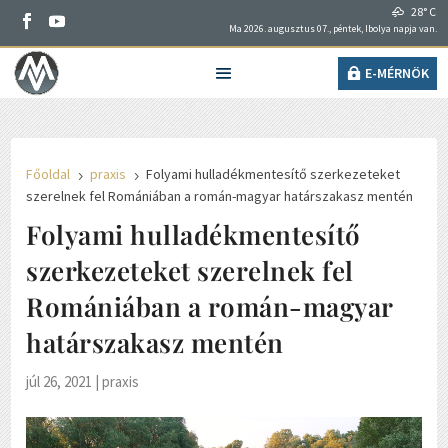
28° C
Ma 2026. augusztus 07., péntek, Ibolya napja van.
E-MÉRNÖK
Főoldal
praxis
Folyami hulladékmentesítő szerkezeteket
5
5
szerelnek fel Romániában a román-magyar határszakasz mentén
Folyami hulladékmentesítő
szerkezeteket szerelnek fel
Romániában a román-magyar
határszakasz mentén
júl 26, 2021
|
praxis