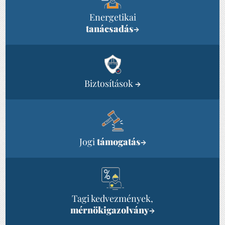
Energetikai
tanácsadás
→
Biztosítások
→
Jogi
támogatás
→
Tagi kedvezmények,
mérnökigazolvány
→