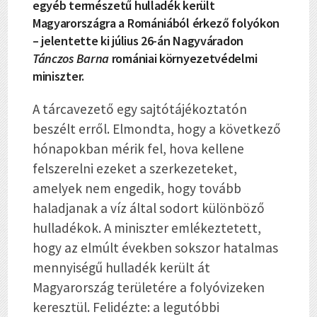
egyéb természetű hulladék került
Magyarországra a Romániából érkező folyókon
– jelentette ki július 26-án Nagyváradon
Tánczos Barna
romániai környezetvédelmi
miniszter.
A tárcavezető egy sajtótájékoztatón
beszélt erről. Elmondta, hogy a következő
hónapokban mérik fel, hova kellene
felszerelni ezeket a szerkezeteket,
amelyek nem engedik, hogy tovább
haladjanak a víz által sodort különböző
hulladékok. A miniszter emlékeztetett,
hogy az elmúlt években sokszor hatalmas
mennyiségű hulladék került át
Magyarország területére a folyóvizeken
keresztül. Felidézte: a legutóbbi