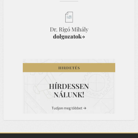
Dr. Rigó Mihály
dolgozatok
→