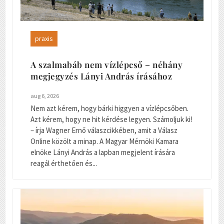
praxis
A szalmabáb nem vízlépcső – néhány
megjegyzés Lányi András írásához
aug 6, 2026
Nem azt kérem, hogy bárki higgyen a vízlépcsőben.
Azt kérem, hogy ne hit kérdése legyen. Számoljuk ki!
– írja Wagner Ernő válaszcikkében, amit a Válasz
Online közölt a minap. A Magyar Mérnöki Kamara
elnöke Lányi András a lapban megjelent írására
reagál érthetően és...