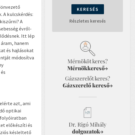
, önvezető
 A kulcskérdés:
Részletes keresés
kiszűrni? A
sebesség évről-
lődésnek. Itt lép
os áram, hanem
at és hajlásokat
ontját módosítva
Mérnököt keres?
ny
Mérnökkereső
→
 és
Gázszerelőt keres?
Gázszerelő kereső
→
lérte azt, ami
ödő optikai
 folyóiratban
Dr. Rigó Mihály
et előkészíti és
dolgozatok
→
ziós késleltető