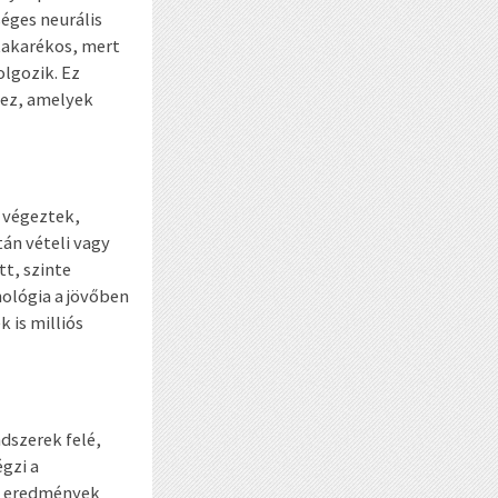
éges neurális
takarékos, mert
olgozik. Ez
yez, amelyek
t végeztek,
án vételi vagy
tt, szinte
nológia a jövőben
 is milliós
ndszerek felé,
gzi a
az eredmények