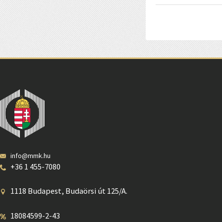
info@mmk.hu
+36 1 455-7080
1118 Budapest, Budaörsi út 125/A.
18084599-2-43