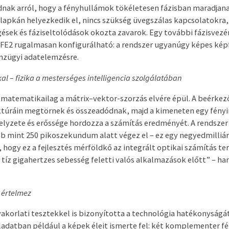
nak arról, hogy a fényhullámok tökéletesen fázisban maradjana
 lapkán helyezkedik el, nincs szükség üvegszálas kapcsolatokra,
gések és fáziseltolódások okozta zavarok. Egy további fázisvez
FE2 rugalmasan konfigurálható: a rendszer ugyanúgy képes kép
énzügyi adatelemzésre.
l – fizika a mesterséges intelligencia szolgálatában
matematikailag a mátrix–vektor-szorzás elvére épül. A beérke
uktúráin megtörnek és összeadódnak, majd a kimeneten egy fény
 helyzete és erőssége hordozza a számítás eredményét. A rendszer
b mint 250 pikoszekundum alatt végez el – ez egy negyedmilliá
ogy ez a fejlesztés mérföldkő az integrált optikai számítás ter
a tíz gigahertzes sebesség feletti valós alkalmazások előtt” – h
 értelmez
akorlati tesztekkel is bizonyította a technológia hatékonyságá
ladatban például a képek éleit ismerte fel: két komplementer fé