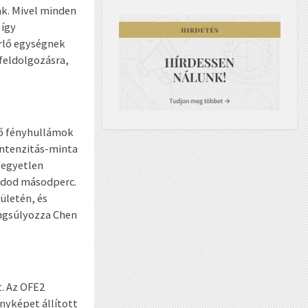
k. Mivel minden
 így
érlő egységnek
feldolgozásra,
ző fényhullámok
intenzitás-minta
 egyetlen
rdod másodperc.
ületén, és
angsúlyozza Chen
t. Az OFE2
nyképet állított