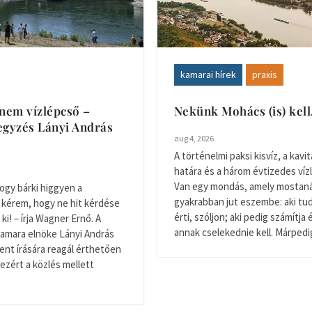
kamarai hírek
praxis
nem vízlépcső –
Nekünk Mohács (is) kel
gyzés Lányi András
aug 4, 2026
A történelmi paksi kisvíz, a kavitá
határa és a három évtizedes víz
Van egy mondás, amely mostan
ogy bárki higgyen a
gyakrabban jut eszembe: aki tudj
 kérem, hogy ne hit kérdése
érti, szóljon; aki pedig számítja 
ki! – írja Wagner Ernő. A
annak cselekednie kell. Márpedig 
amara elnöke Lányi András
nt írására reagál érthetően
ezért a közlés mellett