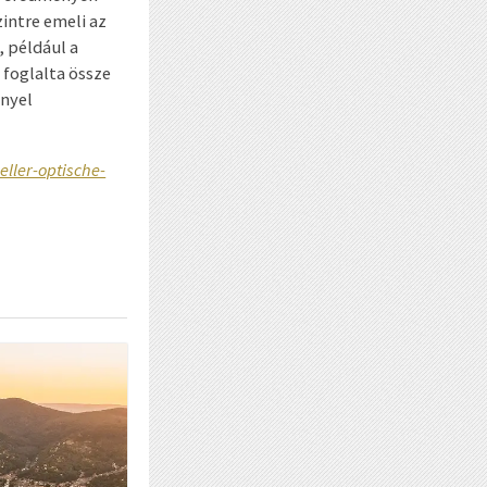
intre emeli az
, például a
 foglalta össze
nnyel
ller-optische-