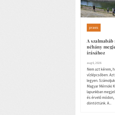
praxis
A szalmabáb 
néhány megje
írásához
aug 6, 2026
Nem azt kérem, h
vízlépcsőben. Azt
legyen. Számoljuk 
Magyar Mérnöki K
lapunkban megjele
és érvelő módon, 
döntöttünk. A...