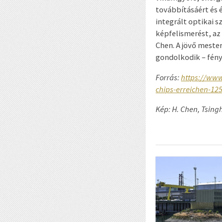
továbbításáért és 
integrált optikai s
képfelismerést, az
Chen. A jövő meste
gondolkodik – fén
Forrás:
https://www
chips-erreichen-12
Kép:
H. Chen, Tsing