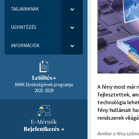
TAGJAINKNAK
ÜGYINTÉZÉS
INFORMÁCIÓK
Letöltés
→
MMK Elnökségének programja
A fény most már n
2025-2029
fejlesztettek, am
technológia lehet
fény hullámait has
rendszerek világá
E-Mérnök
Bejelentkezés
→
Amikor a fény számo