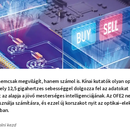
emcsak megvilágít, hanem számol is. Kínai kutatók olyan op
ely 12,5 gigahertzes sebességgel dolgozza fel az adatokat 
 az alapja a jövő mesterséges intelligenciájának. Az OFE2 n
ználja számításra, és ezzel új korszakot nyit az optikai–elek
ban.
lni kezd