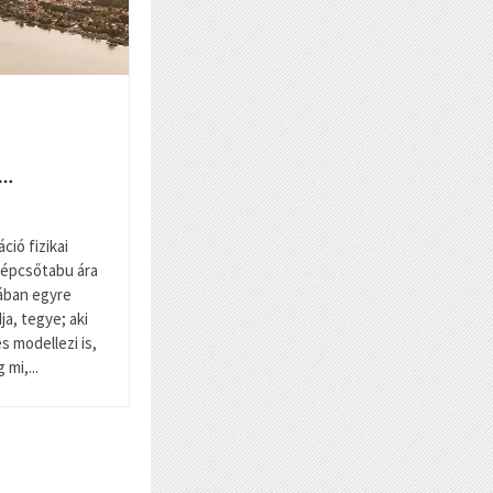
l…
ció fizikai
lépcsőtabu ára
ában egyre
a, tegye; aki
és modellezi is,
mi,...