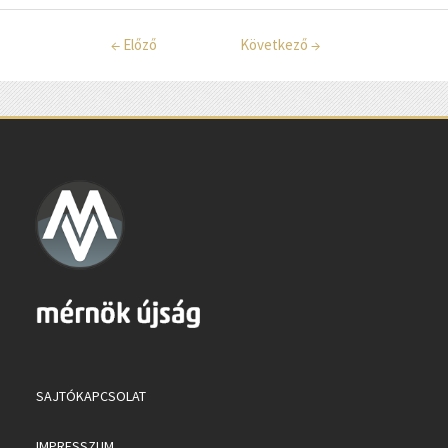
←
Előző
Következő
→
SAJTÓKAPCSOLAT
IMPRESSZUM