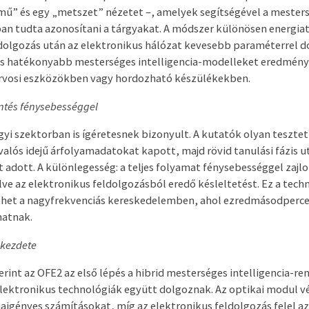
ű” és egy „metszet” nézetet –, amelyek segítségével a mesters
n tudta azonosítani a tárgyakat. A módszer különösen energia
ldolgozás után az elektronikus hálózat kevesebb paraméterrel d
és hatékonyabb mesterséges intelligencia-modelleket eredmén
orvosi eszközökben vagy hordozható készülékekben.
öntés fénysebességgel
gyi szektorban is ígéretesnek bizonyult. A kutatók olyan teszte
alós idejű árfolyamadatokat kapott, majd rövid tanulási fázis ut
t adott. A különlegesség: a teljes folyamat fénysebességgel zajlo
lve az elektronikus feldolgozásból eredő késleltetést. Ez a tech
thet a nagyfrekvenciás kereskedelemben, ahol ezredmásodpercek
hatnak.
 kezdete
rint az OFE2 az első lépés a hibrid mesterséges intelligencia-re
 elektronikus technológiák együtt dolgoznak. Az optikai modul vé
iaigényes számításokat, míg az elektronikus feldolgozás felel 