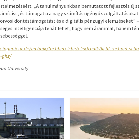
értelmezéséért. „A tanulmányunkban bemutatott fejlesztés új sz
zámítást, és támogatja a nagy számítási igényű szolgáltatásokat
 orvosi döntéstámogatást és a digitális pénzügyi elemzéseket” –
rséges intelligenciája tehát lehet, hogy nem árammal, hanem fé
ysebességgel.
.ingenieur.de/technik/fachbereiche/elektronik/licht-rechnet-schne
5-ghz/
hua University