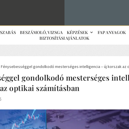
JSZABÁS
BESZÁMOLÓ, VIZSGA
KÉPZÉSEK
FAP ANYAGOK
BIZTOSÍTÁSI AJÁNLATOK
Fénysebességgel gondolkodó mesterséges intelligencia – új korszak az o
5
éggel gondolkodó mesterséges intell
 az optikai számításban
ő