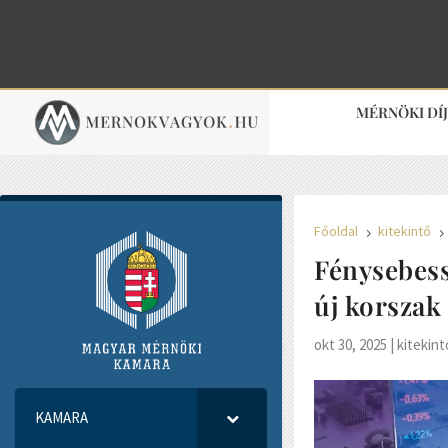
MÉRNÖKI DÍ
Főoldal
kitekintő
5
Fénysebess
új korszak
okt 30, 2025
|
kitekint
KAMARA