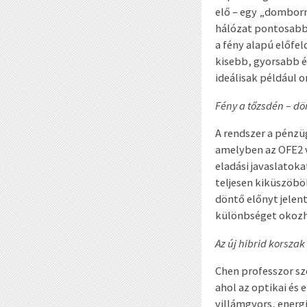
elő – egy „domborm
hálózat pontosabba
a fény alapú előfe
kisebb, gyorsabb 
ideálisak például 
Fény a tőzsdén – d
A rendszer a pénzü
amelyben az OFE2 v
eladási javaslatoka
teljesen kiküszöbö
döntő előnyt jelen
különbséget okoz
Az új hibrid korszak
Chen professzor sze
ahol az optikai és
villámgyors, energ