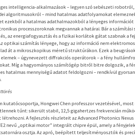
es intelligencia-alkalmazások – legyen szó sebészeti robotról
dei algoritmusokról – mind hatalmas adatfolyamokat elemeznek.
et ezekből a hatalmas adathalmazokból a lényeges információt 
onikus processzoroknak megvannak a határai. Bár a számítási 
és, az energiafogyasztás és a fizikai korlátok gátat szabnak a fej
 Az optikai számítás lényege, hogy az információ nem elektrom
lad át a mikroszkopikus méretű struktúrákon. Ezek a beugrások
 elemek – úgynevezett diffrakciós operátorok – a fény hullámfr
kat. Míg a hagyományos számítógép bitről bitre dolgozik, a fé
s hatalmas mennyiségű adatot feldolgozni – rendkívül gyorsan
.
áttörés
 kutatócsoportja, Hongwei Chen professzor vezetésével, most e
tlennek tűnt: sikerült stabil, 12,5 gigahertzes frekvencián műk
 létrehozni. A fejlesztés részleteit az Advanced Photonics Nexus
2 nevű „optikai motor” integrált chipre épül, amely a fényjelek
atornára osztja. Az apró, beépített teljesítményosztók és precí