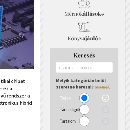
Mérnök
állások
→
Könyv
ajánló
→
Keresés
Kezdjen
el
gépelni...
Melyik kategórián belül
tikai chipet
szeretne keresni?
(Kötelező)
– ez a
evű rendszer a
Tagok
tronikus hibrid
Társaságok
Tartalom