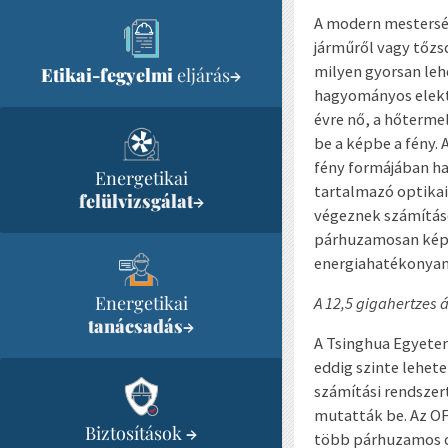
A modern mesterség
járműről vagy tőzs
milyen gyorsan leh
Etikai-fegyelmi
eljárás
→
hagyományos elektr
évre nő, a hőtermel
be a képbe a fény.
fény formájában ha
Energetikai
tartalmazó optikai
felülvizsgálat
→
végeznek számításo
párhuzamosan képe
energiahatékonyan
Energetikai
A 12,5 gigahertzes 
tanácsadás
→
A Tsinghua Egyetem
eddig szinte lehete
számítási rendszert
mutatták be. Az OFE
Biztosítások
→
több párhuzamos cs