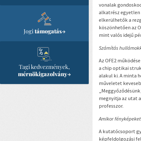
vonalak gondoskod
alkatrész egyetlen
elkerülhetők a rez
köszönhetően az O
Jogi
támogatás
→
mint valós idejű p
Számítás hullámokka
Az OFE2 működése 
Tagi kedvezmények,
a chip optikai str
mérnökigazolvány
→
alakul ki. A minta
műveletet keveseb
„Meggyőződésünk, h
megnyitja az utat 
professzor.
Amikor fényképeket
A kutatócsoport gy
képfeldolgozási fe