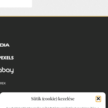
EREK
 SZABÁLYZAT
Sütik (cookie) kezelése