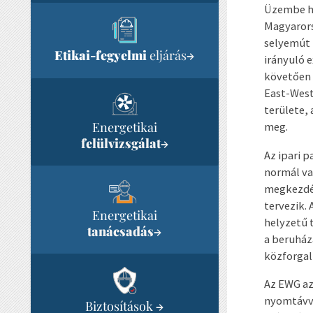
Üzembe he
Magyarors
selyemút 
Etikai-fegyelmi
eljárás
→
irányuló 
követően 
East-West
területe, 
Energetikai
meg.
felülvizsgálat
→
Az ipari 
normál va
megkezdés
tervezik.
Energetikai
helyzetű 
tanácsadás
→
a beruház
közforgal
Az EWG az
nyomtávvá
Biztosítások
→