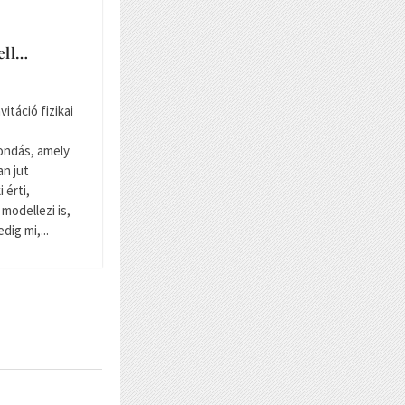
ell…
vitáció fizikai
ondás, amely
n jut
 érti,
 modellezi is,
dig mi,...