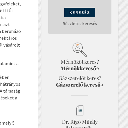
ügyfeleket,
ötti Új
ába
Részletes keresés
n azt
a beruházó
 hektáros
ől vásárolt
Mérnököt keres?
valamint a
Mérnökkereső
→
vében
Gázszerelőt keres?
 hátrányos
Gázszerelő kereső
→
A társaság
téseket a
Dr. Rigó Mihály
amely 5