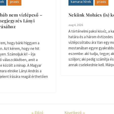
rek
praxis
kamarai hírek
praxis
báb nem vízlépcső –
Nekünk Mohács (is) k
egjegyzés Lányi
aug 4, 2026
rásához
A történelmi paksi kisvíz, a ka
határa és a három évtizedes
vízlépcsőtabu ára Van egy m
em, hogy bárki higgyen a
mostanában egyre gyakrabba
n. Azt kérem, hogy ne hit
eszembe: aki tudja, tegye; aki
en. Számoljuk ki! – írja
szóljon; aki pedig számítja és
 válaszcikkében, amit a
annak cselekednie kell. Márpe
ne közölt a minap. A Magyar
ara elnöke Lányi András a
elent írására reagál érthetően
←
Előző
Következő
→