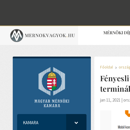
MÉRNÖKI DÍ
Főoldal
orszá
5
Fényesl
terminál
jan 11, 2021
|
ors
KAMARA