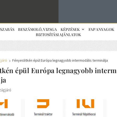
JSZABÁS
BESZÁMOLÓ, VIZSGA
KÉPZÉSEK
FAP ANYAGOK
BIZTOSÍTÁSI AJÁNLATOK
gjáró
Fényeslitkén épül Európa legnagyobb intermodális terminálja
5
itkén épül Európa legnagyobb interm
ja
zágjáró