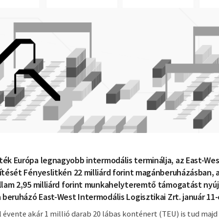
ék Európa legnagyobb intermodális terminálja, az East-We
ítését Fényeslitkén 22 milliárd forint magánberuházásban,
llam 2,95 milliárd forint munkahelyteremtő támogatást nyúj
 beruházó East-West Intermodális Logisztikai Zrt. január 11-
 évente akár 1 millió darab 20 lábas konténert (TEU) is tud majd 