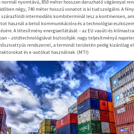
 5 normál nyomtávú, 850 méter hosszan daruzható vágánnyal ren
időben négy, 740 méter hosszú vonatot is ki tud szolgálni. A fény
n szárazföldi intermodális kombiterminál lesz a kontinensen, am
tot használ a belső kommunikációra és a technológiai eszközei
sére. A létesítmény energiaellátását – az EU vasúti és klímastr
an – zöldtechnológiával biztosítják: nagy teljesítményű napel
hőszivattyús rendszerrel, a terminál területén pedig kizárólag 
raktorokat és e-autókat használnak. (MTI)