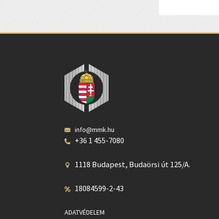
info@mmk.hu
+36 1 455-7080
1118 Budapest, Budaörsi út 125/A.
18084599-2-43
ADATVÉDELEM