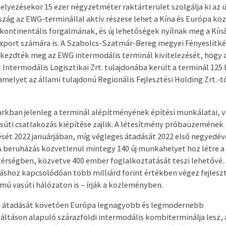
lyezésekor 15 ezer négyzetméter raktárterület szolgálja ki az 
zág az EWG-terminállal aktív részese lehet a Kína és Európa köz
kontinentális forgalmának, és új lehetőségek nyílnak meg a Kín
export számára is. A Szabolcs-Szatmár-Bereg megyei Fényeslitké
kezdték meg az EWG intermodális terminál kivitelezését, hogy 
 Intermodális Logisztikai Zrt. tulajdonába került a terminál 125
amelyet az állami tulajdonú Regionális Fejlesztési Holding Zrt.-t
parkban jelenleg a terminál alépítményének építési munkálatai, 
súti csatlakozás kiépítése zajlik. A létesítmény próbaüzemének
ét 2022 januárjában, míg végleges átadását 2022 első negyedé
 A beruházás közvetlenül mintegy 140 új munkahelyet hoz létre a
térségben, közvetve 400 ember foglalkoztatását teszi lehetővé. 
áshoz kapcsolódóan több milliárd forint értékben végez fejlesz
mú vasúti hálózaton is – írják a közleményben.
 átadását követően Európa legnagyobb és legmodernebb
ltáson alapuló szárazföldi intermodális kombiterminálja lesz, 