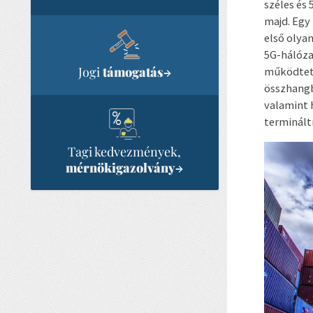
széles és
majd. Egy 
első olya
5G-hálóza
Jogi
támogatás
működteté
→
összhangb
valamint 
terminált
Tagi kedvezmények,
mérnökigazolvány
→