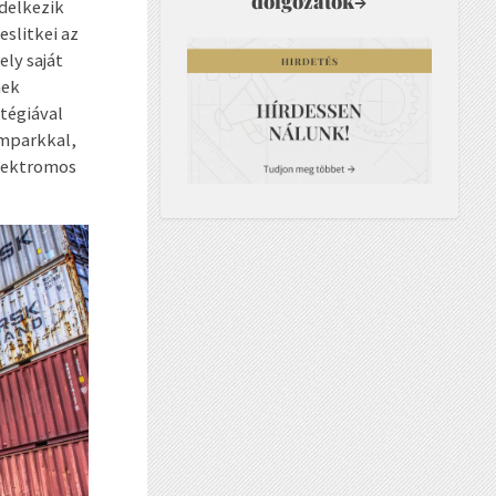
dolgozatok
→
delkezik
eslitkei az
ely saját
nek
atégiával
emparkkal,
elektromos