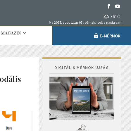
36° C
Ma 2026. augusztus 07., péntek, Ibolya napja van.
MAGAZIN
E-MÉRNÖK
DIGITÁLIS MÉRNÖK ÚJSÁG
odális