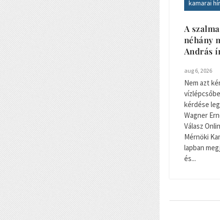
kamarai hí
A szalma
néhány m
András í
aug 6, 2026
Nem azt kér
vízlépcsőbe
kérdése legy
Wagner Ernő
Válasz Onli
Mérnöki Kam
lapban megj
és...