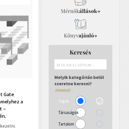
Mérnök
állások
→
Könyv
ajánló
→
Keresés
Kezdjen
el
gépelni...
Melyik kategórián belül
szeretne keresni?
(Kötelező)
st Gate
Tagok
 amelyhez a
t –
Társaságok
én.
Tartalom
kezelni.