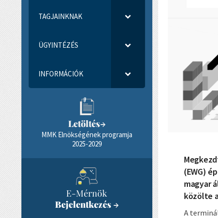
TAGJAINKNAK
ÜGYINTÉZÉS
INFORMÁCIÓK
Letöltés
→
MMK Elnökségének programja
2025-2029
Megkezdt
(EWG) ép
magyar á
E-Mérnök
közölte a
Bejelentkezés
→
A terminál