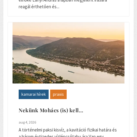
reagál érthetően és...
kamarai hírek
praxis
Nekünk Mohács (is) kell…
aug 4, 2026
A történelmi paksi kisvíz, a kavitáció fizikai határa és
a három évtizedes vízlépcsőtabu ára Van egy