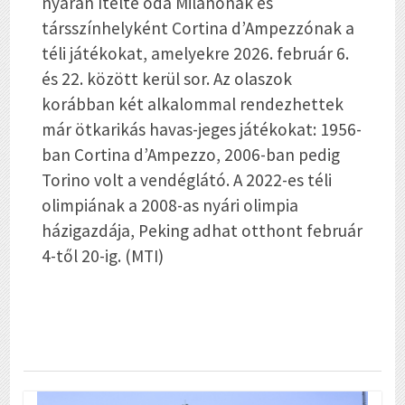
nyarán ítélte oda Milánónak és
társszínhelyként Cortina d’Ampezzónak a
téli játékokat, amelyekre 2026. február 6.
és 22. között kerül sor. Az olaszok
korábban két alkalommal rendezhettek
már ötkarikás havas-jeges játékokat: 1956-
ban Cortina d’Ampezzo, 2006-ban pedig
Torino volt a vendéglátó. A 2022-es téli
olimpiának a 2008-as nyári olimpia
házigazdája, Peking adhat otthont február
4-től 20-ig. (MTI)