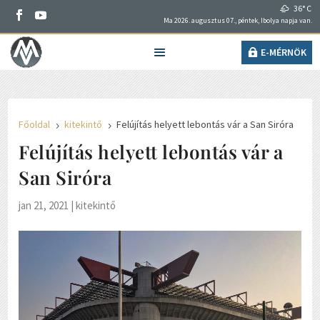
36° C
Ma 2026. augusztus 07., péntek, Ibolya napja van.
E-MÉRNÖK
Főoldal
kitekintő
Felújítás helyett lebontás vár a San Siróra
5
5
Felújítás helyett lebontás vár a
San Siróra
jan 21, 2021
|
kitekintő