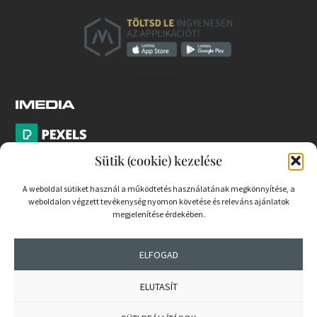
Sütik (cookie) kezelése
A weboldal sütiket használ a működtetés használatának megkönnyítése, a
weboldalon végzett tevékenység nyomon követése és releváns ajánlatok
PARTNEREK
megjelenítése érdekében.
COOKIE SZABÁLYZAT
ELFOGAD
ELUTASÍT
© 2026 mernokvagyok.hu | Minden jog fenntartva.