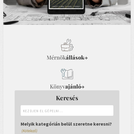
Mérnök
állások
→
Könyv
ajánló
→
Keresés
Kezdjen
el
gépelni...
Melyik kategórián belül szeretne keresni?
(Kötelező)