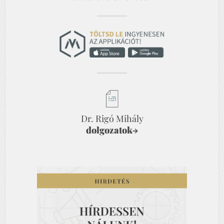
Dr. Rigó Mihály
dolgozatok
→