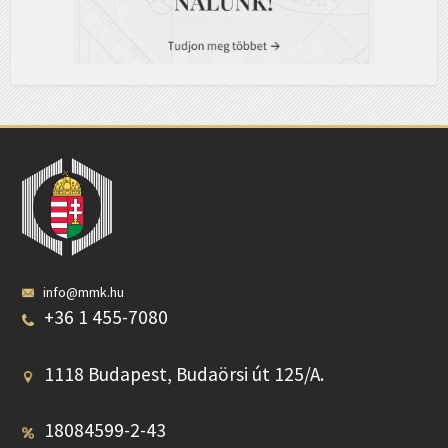
info@mmk.hu
+36 1 455-7080
1118 Budapest, Budaörsi út 125/A.
18084599-2-43