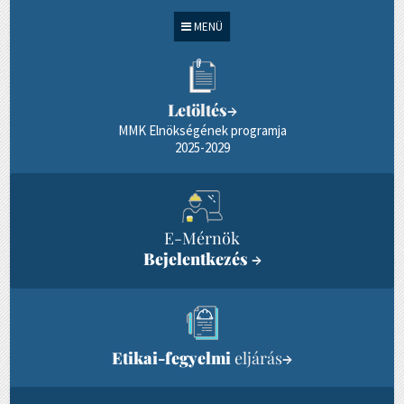
MENÜ
Letöltés
→
MMK Elnökségének programja
2025-2029
E-Mérnök
Bejelentkezés
→
Etikai-fegyelmi
eljárás
→