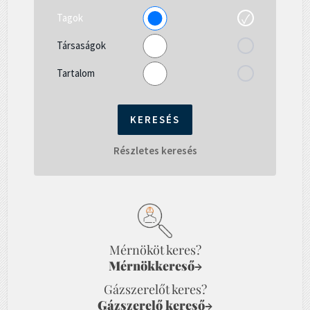
Tagok
Társaságok
Tartalom
Részletes keresés
Mérnököt keres?
Mérnökkereső
→
Gázszerelőt keres?
Gázszerelő kereső
→