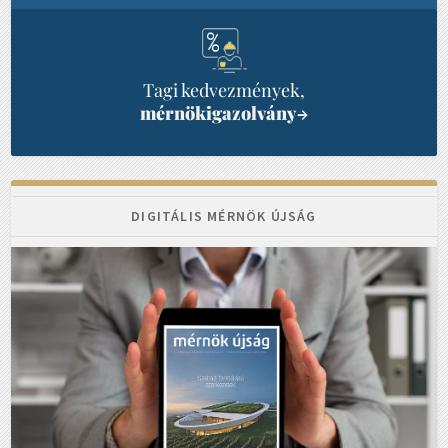
Tagi kedvezmények,
mérnökigazolvány
→
DIGITÁLIS MÉRNÖK ÚJSÁG