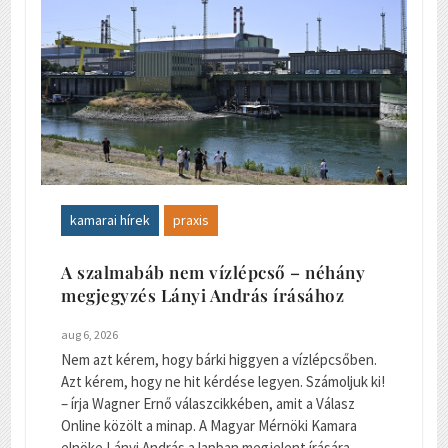
kamarai hírek
praxis
A szalmabáb nem vízlépcső – néhány
megjegyzés Lányi András írásához
aug 6, 2026
Nem azt kérem, hogy bárki higgyen a vízlépcsőben.
Azt kérem, hogy ne hit kérdése legyen. Számoljuk ki!
– írja Wagner Ernő válaszcikkében, amit a Válasz
Online közölt a minap. A Magyar Mérnöki Kamara
elnöke Lányi András a lapban megjelent írására