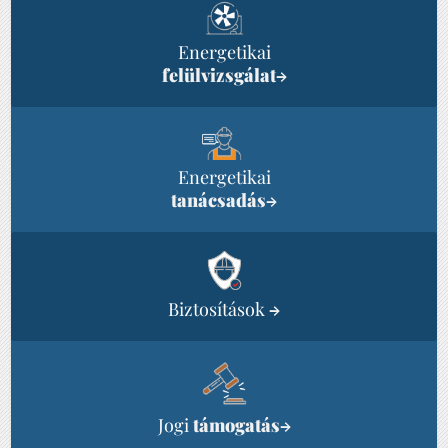
Energetikai
felülvizsgálat
→
Energetikai
tanácsadás
→
Biztosítások
→
Jogi
támogatás
→