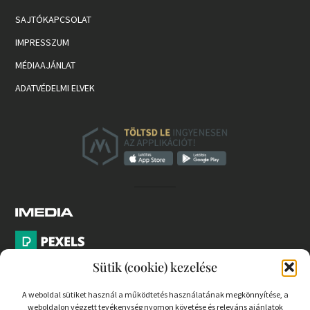
SAJTÓKAPCSOLAT
IMPRESSZUM
MÉDIAAJÁNLAT
ADATVÉDELMI ELVEK
Sütik (cookie) kezelése
A weboldal sütiket használ a működtetés használatának megkönnyítése, a
weboldalon végzett tevékenység nyomon követése és releváns ajánlatok