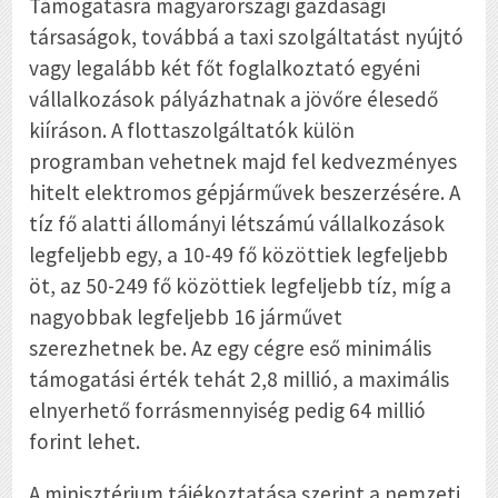
Támogatásra magyarországi gazdasági
társaságok, továbbá a taxi szolgáltatást nyújtó
vagy legalább két főt foglalkoztató egyéni
vállalkozások pályázhatnak a jövőre élesedő
kiíráson. A flottaszolgáltatók külön
programban vehetnek majd fel kedvezményes
hitelt elektromos gépjárművek beszerzésére. A
tíz fő alatti állományi létszámú vállalkozások
legfeljebb egy, a 10-49 fő közöttiek legfeljebb
öt, az 50-249 fő közöttiek legfeljebb tíz, míg a
nagyobbak legfeljebb 16 járművet
szerezhetnek be. Az egy cégre eső minimális
támogatási érték tehát 2,8 millió, a maximális
elnyerhető forrásmennyiség pedig 64 millió
forint lehet.
A minisztérium tájékoztatása szerint a nemzeti