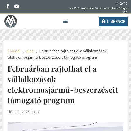
26° C
Ma 2026. augusztus 08., szombat, László napja
van.
E-MÉRNÖK
Főoldal
piac
Februárban rajtolhat el a vállalkozások
5
5
elektromosjármű-beszerzéseit támogató program
Februárban rajtolhat el a
vállalkozások
elektromosjármű-beszerzéseit
támogató program
dec 10, 2023
|
piac