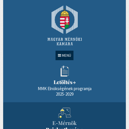
MENÜ
Letöltés
→
MMK Elnökségének programja
2025-2029
E-Mérnök