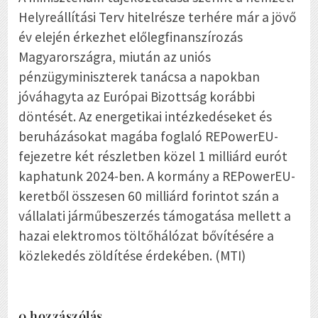
Helyreállítási Terv hitelrésze terhére már a jövő
év elején érkezhet előlegfinanszírozás
Magyarországra, miután az uniós
pénzügyminiszterek tanácsa a napokban
jóváhagyta az Európai Bizottság korábbi
döntését. Az energetikai intézkedéseket és
beruházásokat magába foglaló REPowerEU-
fejezetre két részletben közel 1 milliárd eurót
kaphatunk 2024-ben. A kormány a REPowerEU-
keretből összesen 60 milliárd forintot szán a
vállalati járműbeszerzés támogatása mellett a
hazai elektromos töltőhálózat bővítésére a
közlekedés zöldítése érdekében. (MTI)
0 hozzászólás