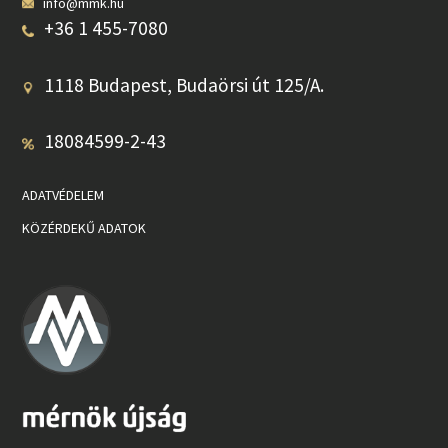
info@mmk.hu
+36 1 455-7080
1118 Budapest, Budaörsi út 125/A.
18084599-2-43
ADATVÉDELEM
KÖZÉRDEKŰ ADATOK