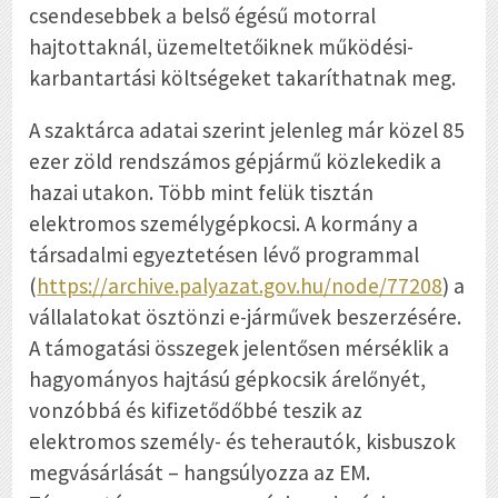
csendesebbek a belső égésű motorral
hajtottaknál, üzemeltetőiknek működési-
karbantartási költségeket takaríthatnak meg.
A szaktárca adatai szerint jelenleg már közel 85
ezer zöld rendszámos gépjármű közlekedik a
hazai utakon. Több mint felük tisztán
elektromos személygépkocsi. A kormány a
társadalmi egyeztetésen lévő programmal
(
https://archive.palyazat.gov.hu/node/77208
) a
vállalatokat ösztönzi e-járművek beszerzésére.
A támogatási összegek jelentősen mérséklik a
hagyományos hajtású gépkocsik árelőnyét,
vonzóbbá és kifizetődőbbé teszik az
elektromos személy- és teherautók, kisbuszok
megvásárlását – hangsúlyozza az EM.