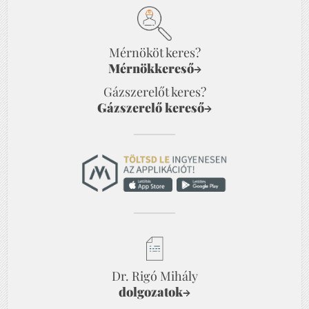
Mérnököt keres?
Mérnökkereső
→
Gázszerelőt keres?
Gázszerelő kereső
→
Dr. Rigó Mihály
dolgozatok
→