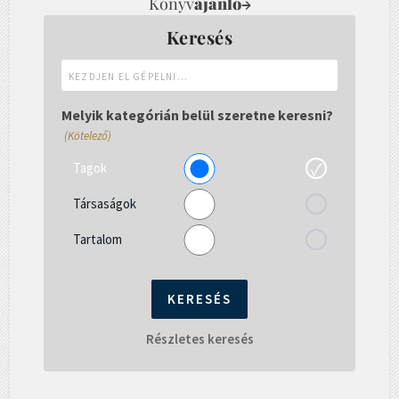
Könyv
ajánló
→
Keresés
Kezdjen
el
gépelni...
Melyik kategórián belül szeretne keresni?
(Kötelező)
Tagok
Társaságok
Tartalom
Részletes keresés