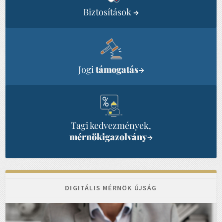
Biztosítások
→
Jogi
támogatás
→
Tagi kedvezmények,
mérnökigazolvány
→
DIGITÁLIS MÉRNÖK ÚJSÁG