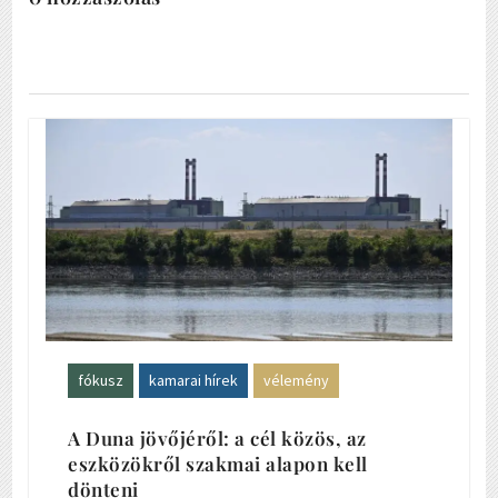
fókusz
kamarai hírek
vélemény
A Duna jövőjéről: a cél közös, az
eszközökről szakmai alapon kell
dönteni