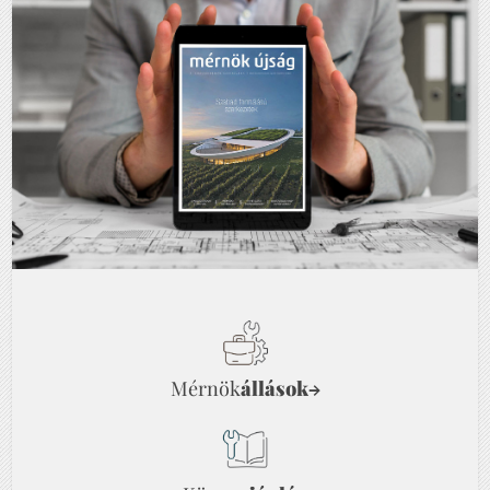
Mérnök
állások
→