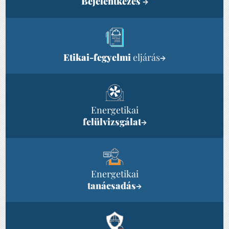
Bejelentkezés
→
Etikai-fegyelmi
eljárás
→
Energetikai
felülvizsgálat
→
Energetikai
tanácsadás
→