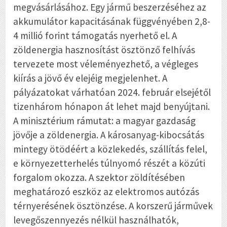
megvásárlásához. Egy jármű beszerzéséhez az
akkumulátor kapacitásának függvényében 2,8-
4 millió forint támogatás nyerhető el. A
zöldenergia hasznosítást ösztönző felhívás
tervezete most véleményezhető, a végleges
kiírás a jövő év elejéig megjelenhet. A
pályázatokat várhatóan 2024. február elsejétől
tizenhárom hónapon át lehet majd benyújtani.
A minisztérium rámutat: a magyar gazdaság
jövője a zöldenergia. A károsanyag-kibocsátás
mintegy ötödéért a közlekedés, szállítás felel,
e környezetterhelés túlnyomó részét a közúti
forgalom okozza. A szektor zöldítésében
meghatározó eszköz az elektromos autózás
térnyerésének ösztönzése. A korszerű járművek
levegőszennyezés nélkül használhatók,