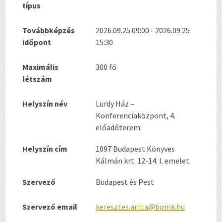
típus
Továbbképzés
2026.09.25 09:00 - 2026.09.25
időpont
15:30
Maximális
300 fő
létszám
Helyszín név
Lurdy Ház –
Konferenciaközpont, 4.
előadóterem
Helyszín cím
1097 Budapest Könyves
Kálmán krt. 12-14. I. emelet
Szervező
Budapest és Pest
Szervező email
keresztes.anita@bpmk.hu