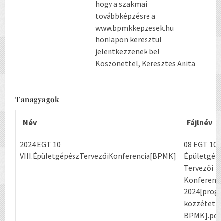
hogy a szakmai
továbbképzésre a
www.bpmkkepzesek.hu
honlapon keresztül
jelentkezzenek be!
Köszönettel, Keresztes Anita
Tanagyagok
Név
Fájlnév
2024 EGT 10
08 EGT 10
VIII.ÉpületgépészTervezőiKonferencia[BPMK]
Épületgép
Tervezői
Konferenc
2024[prog
közzétett
BPMK].pdf