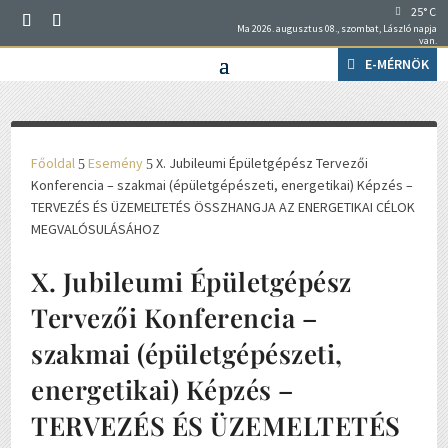
25° C
Ma 2026. augusztus 08., szombat, László napja
van.
E-MÉRNÖK
Főoldal
Esemény
X. Jubileumi Épületgépész Tervezői
5
5
Konferencia – szakmai (épületgépészeti, energetikai) Képzés –
TERVEZÉS ÉS ÜZEMELTETÉS ÖSSZHANGJA AZ ENERGETIKAI CÉLOK
MEGVALÓSULÁSÁHOZ
X. Jubileumi Épületgépész
Tervezői Konferencia –
szakmai (épületgépészeti,
energetikai) Képzés –
TERVEZÉS ÉS ÜZEMELTETÉS