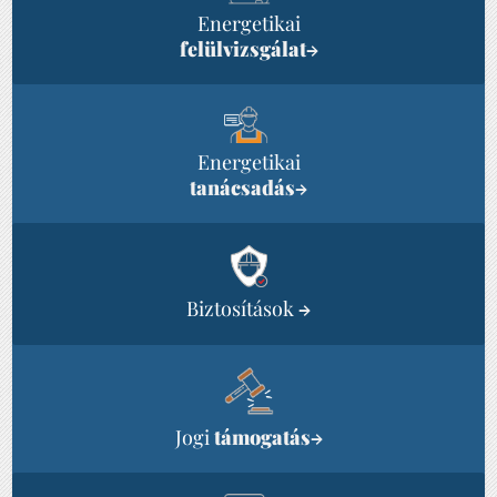
Energetikai
felülvizsgálat
→
Energetikai
tanácsadás
→
Biztosítások
→
Jogi
támogatás
→