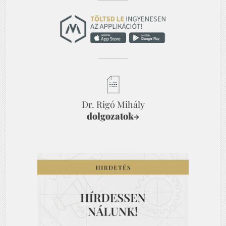
Dr. Rigó Mihály
dolgozatok
→