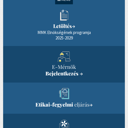
Letöltés
→
MMK Elnökségének programja
2025-2029
E-Mérnök
Bejelentkezés
→
Etikai-fegyelmi
eljárás
→