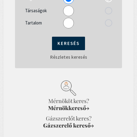
Társaságok
Tartalom
Részletes keresés
Mérnököt keres?
Mérnökkereső
→
Gázszerelőt keres?
Gázszerelő kereső
→