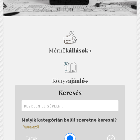
Mérnök
állások
→
Könyv
ajánló
→
Keresés
Kezdjen
el
gépelni...
Melyik kategórián belül szeretne keresni?
(Kötelező)
Tagok