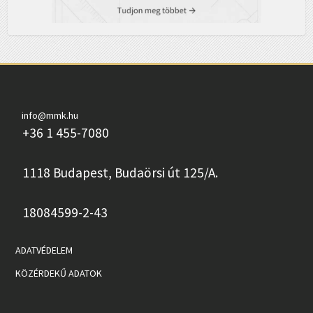
info@mmk.hu
+36 1 455-7080
1118 Budapest, Budaörsi út 125/A.
18084599-2-43
ADATVÉDELEM
KÖZÉRDEKŰ ADATOK