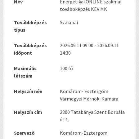
Név
Energetikai ONLINE szakmai
továbbképzés KEV MK
Továbbképzés
Szakmai
típus
Továbbképzés
2026.09.11 09:00 - 2026.09.11
időpont
14:30
Maximális
100 fő
létszám
Helyszín név
Komárom- Esztergom
Vármegyei Mérnöki Kamara
Helyszín cím
2800 Tatabánya Szent Borbála
út 1.
Szervező
Komárom-Esztergom