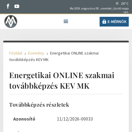
26° C
Ma 2026. augusztus 08., szombat, László napja
van.
E-MÉRNÖK
Főoldal
Esemény
Energetikai ONLINE szakmai
5
5
továbbképzés KEV MK
Energetikai ONLINE szakmai
továbbképzés KEV MK
Továbbképzés részletek
Azonosító
11/12/2026-00033