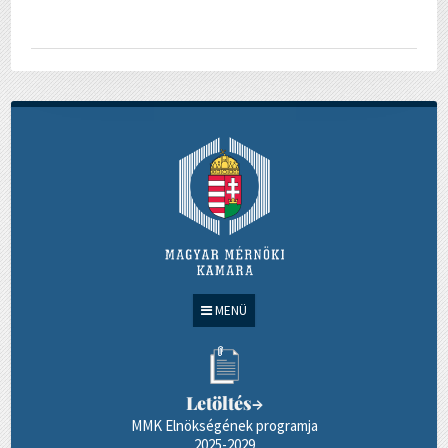
MENÜ
Letöltés
→
MMK Elnökségének programja
2025-2029