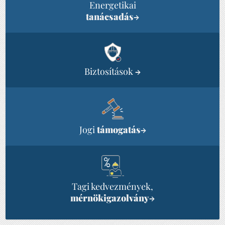
Energetikai
tanácsadás
→
Biztosítások
→
Jogi
támogatás
→
Tagi kedvezmények,
mérnökigazolvány
→