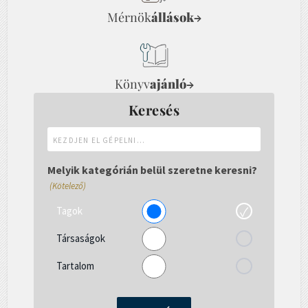
Mérnök
állások
→
Könyv
ajánló
→
Keresés
Kezdjen
el
gépelni...
Melyik kategórián belül szeretne keresni?
(Kötelező)
Tagok
Társaságok
Tartalom