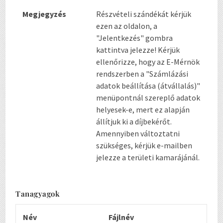
Megjegyzés
Részvételi szándékát kérjük
ezen az oldalon, a
"Jelentkezés" gombra
kattintva jelezze! Kérjük
ellenőrizze, hogy az E-Mérnök
rendszerben a "Számlázási
adatok beállítása (átvállalás)"
menüpontnál szereplő adatok
helyesek-e, mert ez alapján
állítjuk ki a díjbekérőt.
Amennyiben változtatni
szükséges, kérjük e-mailben
jelezze a területi kamarájánál.
Tanagyagok
Név
Fájlnév