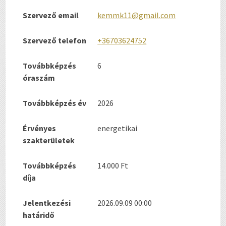
Szervező email
kemmk11@gmail.com
Szervező telefon
+36703624752
Továbbképzés
6
óraszám
Továbbképzés év
2026
Érvényes
energetikai
szakterületek
Továbbképzés
14.000 Ft
díja
Jelentkezési
2026.09.09 00:00
határidő