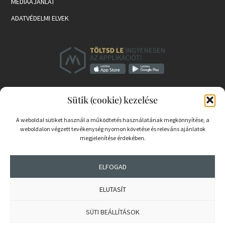
MÉDIAAJÁNLAT
ADATVÉDELMI ELVEK
Sütik (cookie) kezelése
A weboldal sütiket használ a működtetés használatának megkönnyítése, a
weboldalon végzett tevékenység nyomon követése és releváns ajánlatok
megjelenítése érdekében.
PARTNEREK
COOKIE SZABÁLYZAT
ELFOGAD
ELUTASÍT
© 2026 mernokvagyok.hu | Minden jog fenntartva.
SÜTI BEÁLLÍTÁSOK