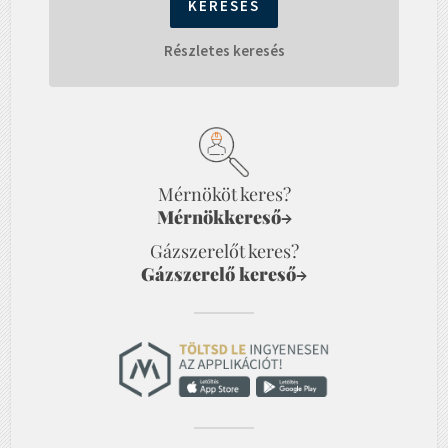
Részletes keresés
Mérnököt keres?
Mérnökkereső
→
Gázszerelőt keres?
Gázszerelő kereső
→