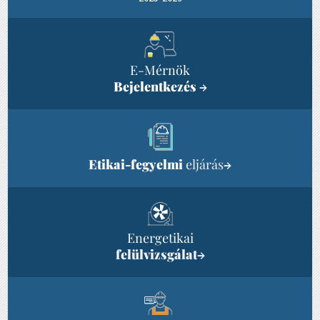
E-Mérnök
Bejelentkezés
→
Etikai-fegyelmi
eljárás
→
Energetikai
felülvizsgálat
→