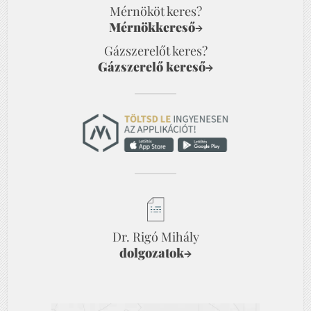
Mérnököt keres?
Mérnökkereső
→
Gázszerelőt keres?
Gázszerelő kereső
→
Dr. Rigó Mihály
dolgozatok
→