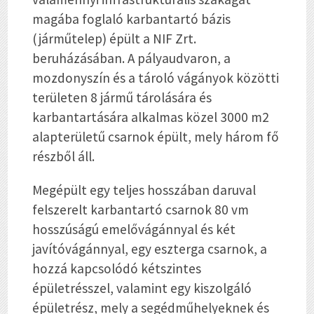
magába foglaló karbantartó bázis
(járműtelep) épült a NIF Zrt.
beruházásában. A pályaudvaron, a
mozdonyszín és a tároló vágányok közötti
területen 8 jármű tárolására és
karbantartására alkalmas közel 3000 m
2
alapterületű csarnok épült, mely három fő
részből áll.
Megépült egy teljes hosszában daruval
felszerelt karbantartó csarnok 80 vm
hosszúságú emelővágánnyal és két
javítóvágánnyal, egy eszterga csarnok, a
hozzá kapcsolódó kétszintes
épületrésszel, valamint egy kiszolgáló
épületrész, mely a segédműhelyeknek és