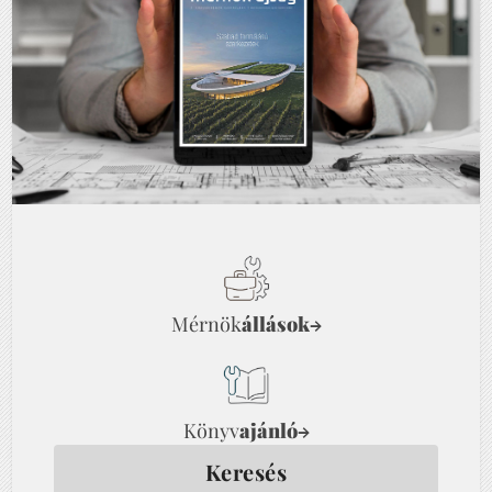
Mérnök
állások
→
Könyv
ajánló
→
Keresés