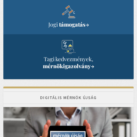
Jogi
támogatás
→
Tagi kedvezmények,
mérnökigazolvány
→
DIGITÁLIS MÉRNÖK ÚJSÁG