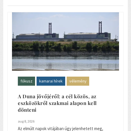
fókusz
kamarai hírek
vélemény
A Duna jövőjéről: a cél közös, az
eszközökről szakmai alapon kell
dönteni
aug 8, 2026
Az elmúlt napok vitájában úgy jelenhetett meg,