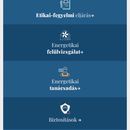
Etikai-fegyelmi
eljárás
→
Energetikai
felülvizsgálat
→
Energetikai
tanácsadás
→
Biztosítások
→