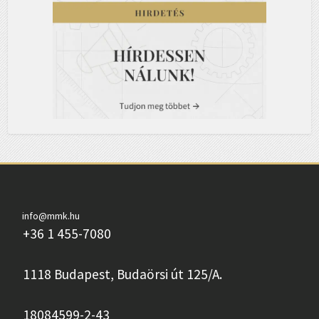
info@mmk.hu
+36 1 455-7080
1118 Budapest, Budaörsi út 125/A.
18084599-2-43