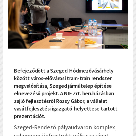
Befejeződött a Szeged-Hódmezővásárhely
között város-elővárosi tram-train rendszer
megvalósítása, Szeged járműtelep építése
elnevezésű projekt. A NIF Zrt. beruházásban
zajló fejlesztésről Rozsy Gábor, a vállalat
vasútfejlesztési igazgató-helyettese tartott
prezentációt.
Szeged-Rendező pályaudvaron komplex,
valamennyi infrastrukturális szakágat