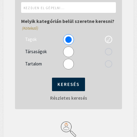
Kezdjen
el
gépelni...
Melyik kategórián belül szeretne keresni?
(Kötelező)
Tagok
Társaságok
Tartalom
Részletes keresés