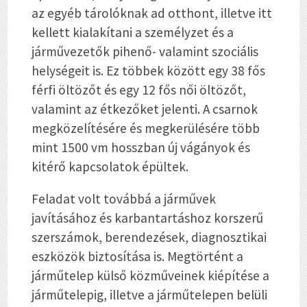
az egyéb tárolóknak ad otthont, illetve itt
kellett kialakítani a személyzet és a
járművezetők pihenő- valamint szociális
helységeit is. Ez többek között egy 38 fős
férfi öltözőt és egy 12 fős női öltözőt,
valamint az étkezőket jelenti. A csarnok
megközelítésére és megkerülésére több
mint 1500 vm hosszban új vágányok és
kitérő kapcsolatok épültek.
Feladat volt továbbá a járművek
javításához és karbantartáshoz korszerű
szerszámok, berendezések, diagnosztikai
eszközök biztosítása is. Megtörtént a
járműtelep külső közműveinek kiépítése a
járműtelepig, illetve a járműtelepen belüli