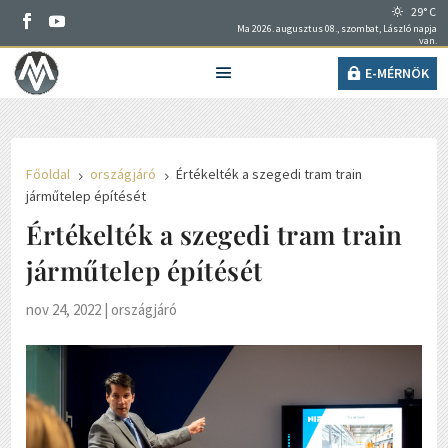
29° C
Ma 2026. augusztus 08., szombat, László napja
van.
E-MÉRNÖK
Főoldal
országjáró
Értékelték a szegedi tram train
5
5
járműtelep építését
Értékelték a szegedi tram train
járműtelep építését
nov 24, 2022
|
országjáró