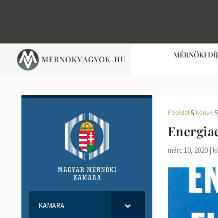
MÉRNÖKI DÍ
Főoldal
könyv
5
5
Energiae
márc 10, 2020
|
k
KAMARA