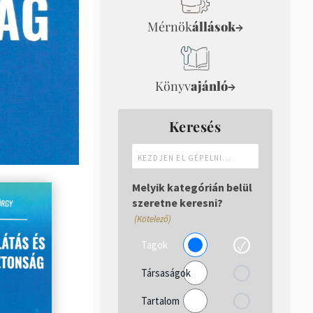
Mérnök
állások
→
Könyv
ajánló
→
Keresés
Kezdjen
el
gépelni...
Melyik kategórián belül
szeretne keresni?
(Kötelező)
Tagok
Társaságok
Tartalom