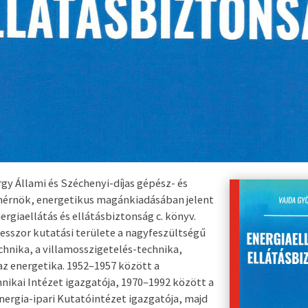
rgy
Állami és Széchenyi-díjas gépész- és
érnök, energetikus magánkiadásában jelent
ergiaellátás és ellátásbiztonság
c. könyv.
fesszor kutatási területe a nagyfeszültségű
chnika, a villamosszigetelés-technika,
az energetika. 1952–1957 között a
nikai Intézet igazgatója, 1970–1992 között a
nergia-ipari Kutatóintézet igazgatója, majd