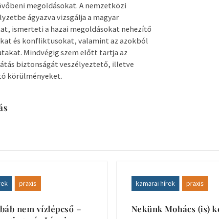
jövőbeni megoldásokat. A nemzetközi
lyzetbe ágyazva vizsgálja a magyar
at, ismerteti a hazai megoldásokat nehezítő
at és konfliktusokat, valamint az azokból
utakat. Mindvégig szem előtt tartja az
látás biztonságát veszélyeztető, illetve
tó körülményeket.
ás
rek
praxis
kamarai hírek
praxis
báb nem vízlépcső –
Nekünk Mohács (is) k