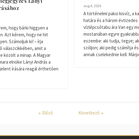
egjegyzés Lányi
aug 4, 2026
rásához
A történelmi paksi kisvíz, a ka
határa és a három évtizedes
vízlépcsőtabu ára Van egy m
em, hogy bárki higgyen a
mostanában egyre gyakrabba
n. Azt kérem, hogy ne hit
eszembe: aki tudja, tegye; aki
en. Számoljuk ki! – írja
szóljon; aki pedig számítja és
 válaszcikkében, amit a
annak cselekednie kell. Márpe
ne közölt a minap. A Magyar
ara elnöke Lányi András a
elent írására reagál érthetően
←
Előző
Következő
→