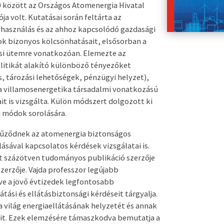
 között az Országos Atomenergia Hivatal
ja volt. Kutatásai során feltárta az
lhasználás és az ahhoz kapcsolódó gazdasági
k bizonyos kölcsönhatásait, elsősorban a
i ütemre vonatkozóan. Elemezte az
litikát alakító különböző tényezőket
s, tározási lehetőségek, pénzügyi helyzet),
a villamosenergetika társadalmi vonatkozású
it is vizsgálta. Külön módszert dolgozott ki
i módok sorolására.
űződnek az atomenergia biztonságos
ásával kapcsolatos kérdések vizsgálatai is.
 százötven tudományos publikáció szerzője
zerzője. Vajda professzor legújabb
e a jövő évtizedek legfontosabb
átási és ellátásbiztonsági kérdéseit tárgyalja.
a világ energiaellátásának helyzetét és annak
t. Ezek elemzésére támaszkodva bemutatja a