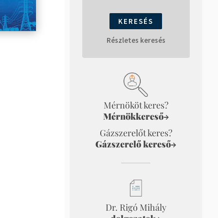
Részletes keresés
Mérnököt keres?
Mérnökkereső
→
Gázszerelőt keres?
Gázszerelő kereső
→
Dr. Rigó Mihály