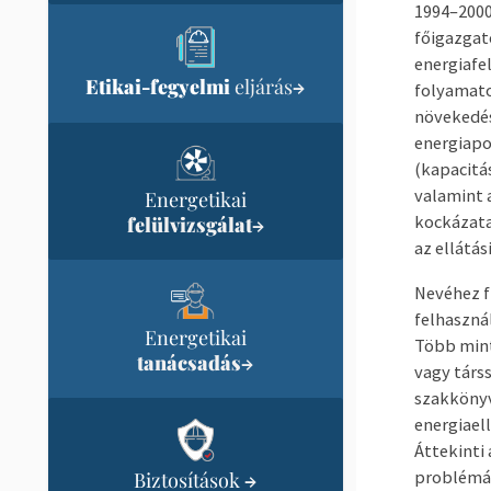
1994–2000
főigazgató
energiafe
Etikai-fegyelmi
eljárás
→
folyamato
növekedés
energiapo
(kapacitá
valamint 
Energetikai
kockázata
felülvizsgálat
→
az ellátás
Nevéhez f
felhasznál
Energetikai
Több mint
tanácsadás
→
vagy társs
szakkönyv
energiaell
Áttekinti 
problémái
Biztosítások
→