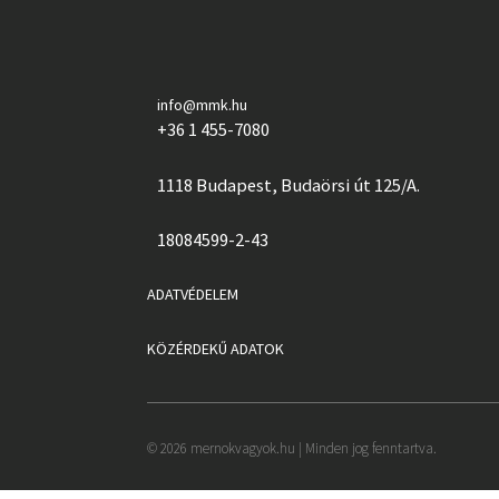
info@mmk.hu
+36 1 455-7080
1118 Budapest, Budaörsi út 125/A.
18084599-2-43
ADATVÉDELEM
KÖZÉRDEKŰ ADATOK
© 2026 mernokvagyok.hu | Minden jog fenntartva.