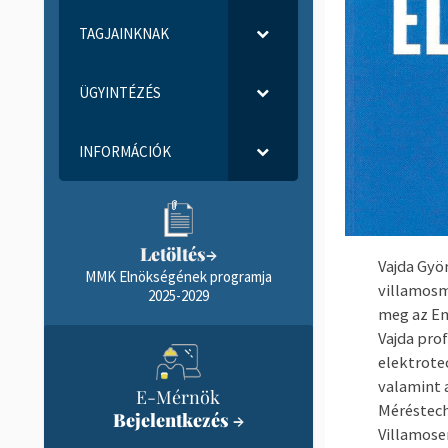
TAGJAINKNAK
ÜGYINTÉZÉS
INFORMÁCIÓK
Letöltés
→
Vajda Gyö
MMK Elnökségének programja
villamosm
2025-2029
meg az
En
Vajda pro
elektrote
valamint 
E-Mérnök
Méréstech
Bejelentkezés
→
Villamose