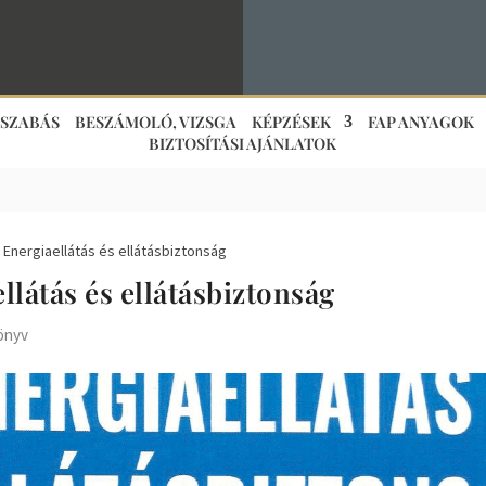
JSZABÁS
BESZÁMOLÓ, VIZSGA
KÉPZÉSEK
FAP ANYAGOK
BIZTOSÍTÁSI AJÁNLATOK
Energiaellátás és ellátásbiztonság
llátás és ellátásbiztonság
önyv