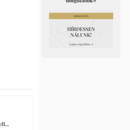
dolgozatok
→
ell…