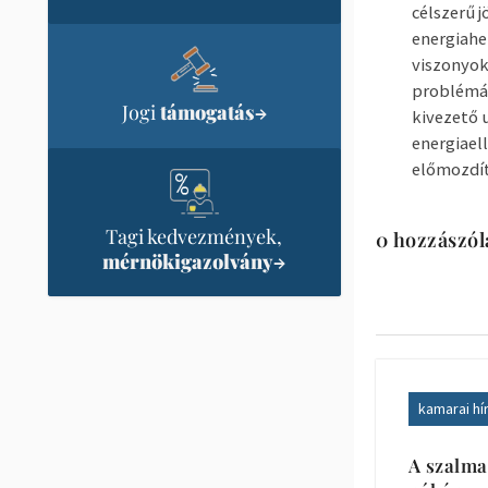
célszerű 
energiahe
viszonyok
problémák
Jogi
támogatás
→
kivezető 
energiael
előmozdí
Tagi kedvezmények,
0 hozzászól
mérnökigazolvány
→
kamarai hí
A szalma