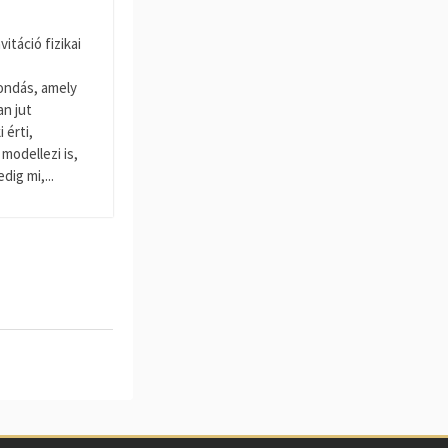
vitáció fizikai
ondás, amely
n jut
 érti,
 modellezi is,
dig mi,...