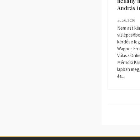
néhány m
András í
aug 6, 2026
Nem azt kér
vízlépcsőbe
kérdése legy
Wagner Ernő
Válasz Onli
Mérnöki Kam
lapban megj
és...