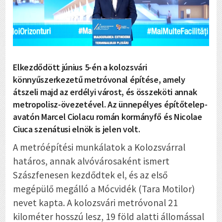
Elkezdődött június 5-én a kolozsvári
könnyűszerkezetű metróvonal építése, amely
átszeli majd az erdélyi várost, és összeköti annak
metropolisz-övezetével. Az ünnepélyes építőtelep-
avatón Marcel Ciolacu román kormányfő és Nicolae
Ciuca szenátusi elnök is jelen volt.
A metróépítési munkálatok a Kolozsvárral
határos, annak alvóvárosaként ismert
Szászfenesen kezdődtek el, és az első
megépülő megálló a Mócvidék (Tara Motilor)
nevet kapta. A kolozsvári metróvonal 21
kilométer hosszú lesz, 19 föld alatti állomással