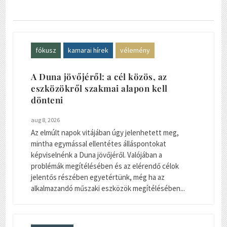
fókusz
kamarai hírek
vélemény
A Duna jövőjéről: a cél közös, az
eszközökről szakmai alapon kell
dönteni
aug 8, 2026
Az elmúlt napok vitájában úgy jelenhetett meg,
mintha egymással ellentétes álláspontokat
képviselnénk a Duna jövőjéről. Valójában a
problémák megítélésében és az elérendő célok
jelentős részében egyetértünk, még ha az
alkalmazandó műszaki eszközök megítélésében...