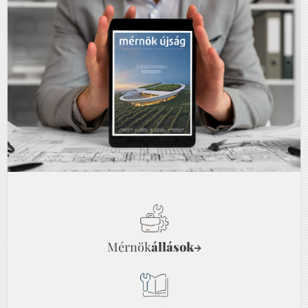
Mérnök
állások
→