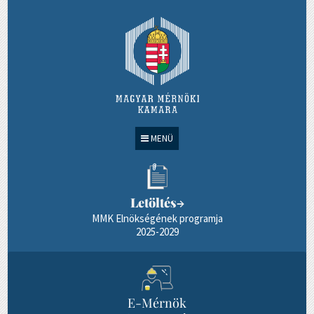
MENÜ
Letöltés
→
MMK Elnökségének programja
2025-2029
E-Mérnök