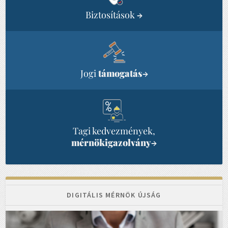
Biztosítások
→
Jogi
támogatás
→
Tagi kedvezmények,
mérnökigazolvány
→
DIGITÁLIS MÉRNÖK ÚJSÁG