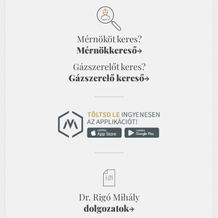
Mérnököt keres?
Mérnökkereső
→
Gázszerelőt keres?
Gázszerelő kereső
→
Dr. Rigó Mihály
dolgozatok
→