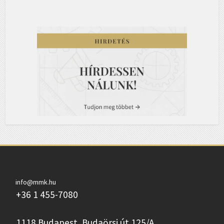
info@mmk.hu
+36 1 455-7080
1118 Budapest, Budaörsi út 125/A.