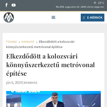
23° C
Ma 2026. augusztus 10., hétfő, Lőrinc napja van.
E-MÉRNÖK
Főoldal
kitekintő
Elkezdődött a kolozsvári
5
5
könnyűszerkezetű metróvonal építése
Elkezdődött a kolozsvári
könnyűszerkezetű metróvonal
építése
jún 6, 2024
|
kitekintő