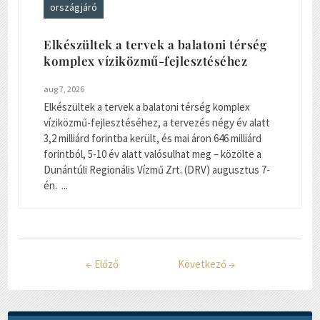
országjáró
Elkészültek a tervek a balatoni térség
komplex víziközmű-fejlesztéséhez
aug 7, 2026
Elkészültek a tervek a balatoni térség komplex
víziközmű-fejlesztéséhez, a tervezés négy év alatt
3,2 milliárd forintba került, és mai áron 646 milliárd
forintból, 5-10 év alatt valósulhat meg – közölte a
Dunántúli Regionális Vízmű Zrt. (DRV) augusztus 7-
én. ...
←
Előző
Következő
→