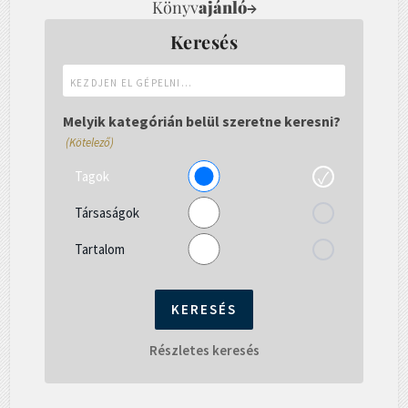
Könyv
ajánló
→
Keresés
Kezdjen
el
gépelni...
Melyik kategórián belül szeretne keresni?
(Kötelező)
Tagok
Társaságok
Tartalom
Részletes keresés