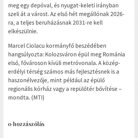
meg egy depóval, és nyugat-keleti irányban
szeli át a várost. Az első hét megállónak 2026-
ra, a teljes beruházásnak 2031-re kell
elkészülnie.
Marcel Ciolacu kormányfő beszédében
hangsúlyozta: Kolozsváron épül meg Románia
első, fővároson kívüli metróvonala. A közép-
erdélyi térség számos más fejlesztésnek is a
haszonélvezője, mint például az épülő
regionális kórház vagy a repülőtér bővítése –
mondta. (MTI)
0 hozzászólás