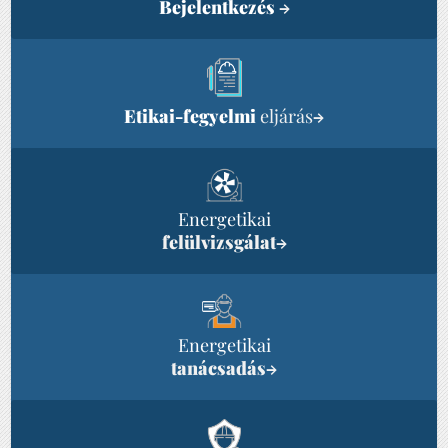
Bejelentkezés
→
Etikai-fegyelmi
eljárás
→
Energetikai
felülvizsgálat
→
Energetikai
tanácsadás
→