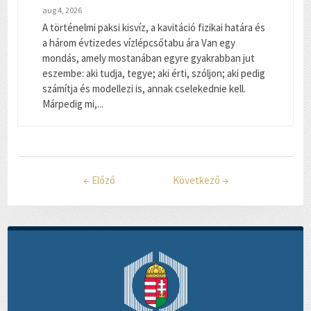
aug 4, 2026
A történelmi paksi kisvíz, a kavitáció fizikai határa és
a három évtizedes vízlépcsőtabu ára Van egy
mondás, amely mostanában egyre gyakrabban jut
eszembe: aki tudja, tegye; aki érti, szóljon; aki pedig
számítja és modellezi is, annak cselekednie kell.
Márpedig mi,...
←
Előző
Következő
→