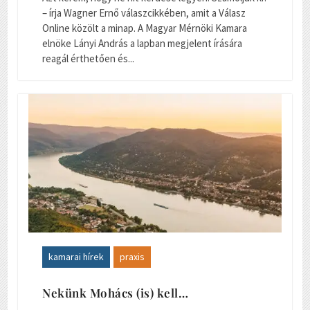
– írja Wagner Ernő válaszcikkében, amit a Válasz
Online közölt a minap. A Magyar Mérnöki Kamara
elnöke Lányi András a lapban megjelent írására
reagál érthetően és...
kamarai hírek
praxis
Nekünk Mohács (is) kell…