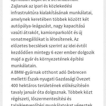
Zajlanak az ipari és közlekedési
infrastruktúra kialakításának munkálatai,
amelynek keretében többek között két
autópálya-leágazást, nagy kapacitású
vasúti átrakót, kamionparkolót és új
vonatmegállókat is létesítenek. Az
előzetes becslések szerint az idei évtől
kezdődően mintegy 6 ezer ember dolgozik
majd a gyár és környezetének építési
munkálatain.
A BMW-gyárnak otthont adó Debrecen
melletti Észak-nyugati Gazdasági Övezet
400 hektáros területének előkészítésén
tavaly január óta dolgoznak. Többek közt
régészeti, lőszermentesítési és
talajkiegyenlítési munkálatokat végeztek,