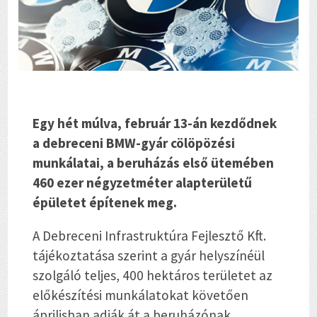
Egy hét múlva, február 13-án kezdődnek
a debreceni BMW-gyár cölöpözési
munkálatai, a beruházás első ütemében
460 ezer négyzetméter alapterületű
épületet építenek meg.
A Debreceni Infrastruktúra Fejlesztő Kft.
tájékoztatása szerint a gyár helyszínéül
szolgáló teljes, 400 hektáros területet az
előkészítési munkálatokat követően
áprilisban adják át a beruházónak.