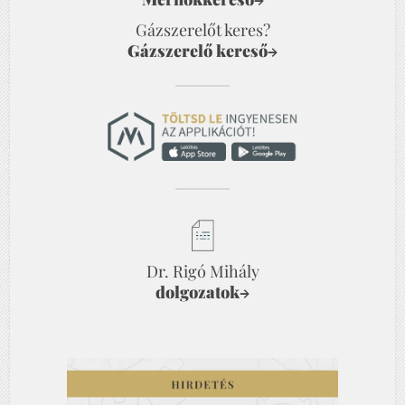
Gázszerelőt keres?
Gázszerelő kereső
→
Dr. Rigó Mihály
dolgozatok
→