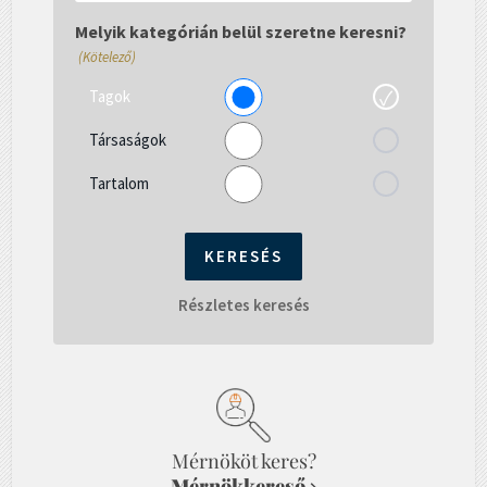
gépelni...
Melyik kategórián belül szeretne keresni?
(Kötelező)
Tagok
Társaságok
Tartalom
Részletes keresés
Mérnököt keres?
Mérnökkereső
→