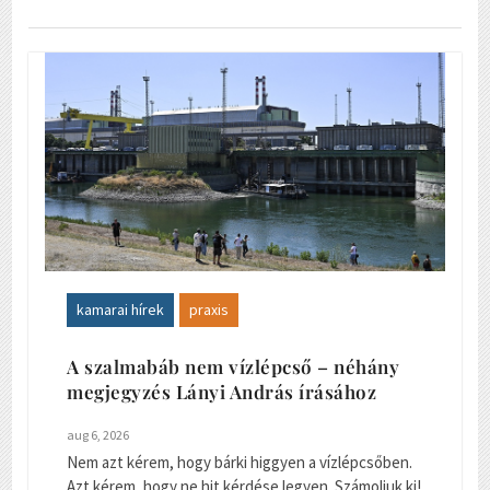
kamarai hírek
praxis
A szalmabáb nem vízlépcső – néhány
megjegyzés Lányi András írásához
aug 6, 2026
Nem azt kérem, hogy bárki higgyen a vízlépcsőben.
Azt kérem, hogy ne hit kérdése legyen. Számoljuk ki!