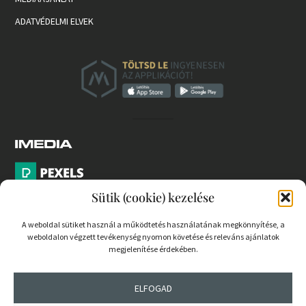
ADATVÉDELMI ELVEK
Sütik (cookie) kezelése
A weboldal sütiket használ a működtetés használatának megkönnyítése, a
weboldalon végzett tevékenység nyomon követése és releváns ajánlatok
PARTNEREK
megjelenítése érdekében.
COOKIE SZABÁLYZAT
ELFOGAD