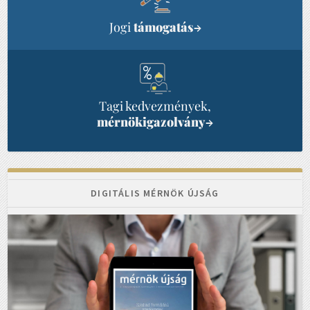
Jogi
támogatás
→
Tagi kedvezmények,
mérnökigazolvány
→
DIGITÁLIS MÉRNÖK ÚJSÁG