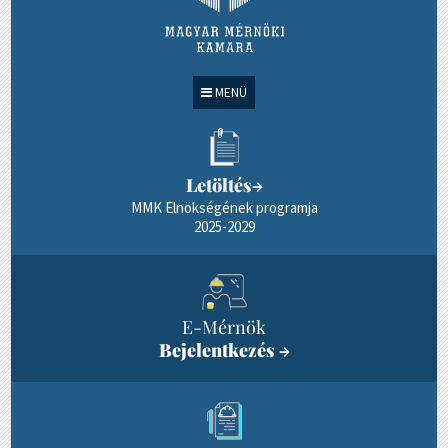
MENÜ
Letöltés
→
MMK Elnökségének programja
2025-2029
E-Mérnök
Bejelentkezés
→