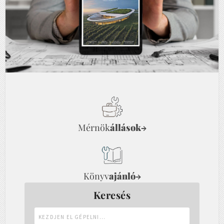
Mérnök
állások
→
Könyv
ajánló
→
Keresés
Kezdjen
el