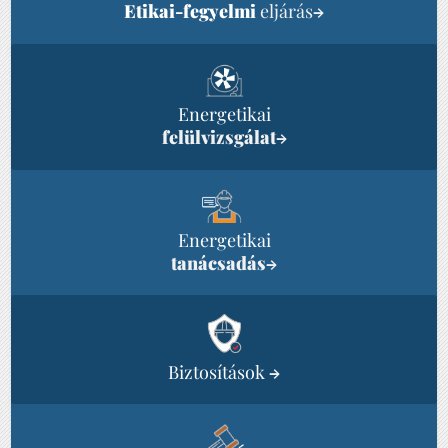
Etikai-fegyelmi
eljárás
→
Energetikai
felülvizsgálat
→
Energetikai
tanácsadás
→
Biztosítások
→