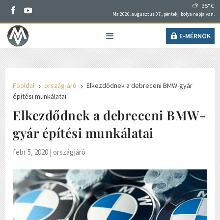
35° C
Ma 2026. augusztus 07., péntek, Ibolya napja van.
E-MÉRNÖK
Főoldal
országjáró
Elkezdődnek a debreceni BMW-gyár
5
5
építési munkálatai
Elkezdődnek a debreceni BMW-
gyár építési munkálatai
febr 5, 2020
|
országjáró