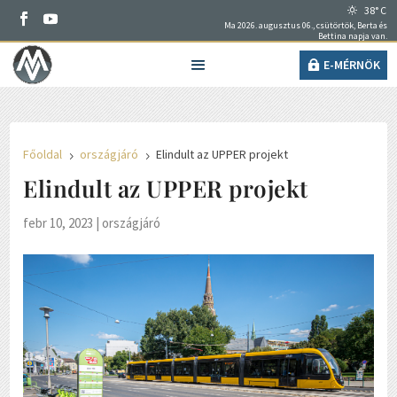
38° C
Ma 2026. augusztus 06., csütörtök, Berta és
Bettina napja van.
E-MÉRNÖK
Főoldal
országjáró
Elindult az UPPER projekt
5
5
Elindult az UPPER projekt
febr 10, 2023
|
országjáró