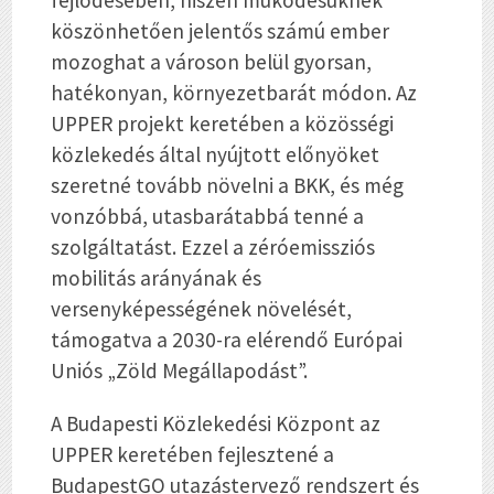
fejlődésében, hiszen működésüknek
köszönhetően jelentős számú ember
mozoghat a városon belül gyorsan,
hatékonyan, környezetbarát módon. Az
UPPER projekt keretében a közösségi
közlekedés által nyújtott előnyöket
szeretné tovább növelni a BKK, és
még
vonzóbbá, utasbarátabbá tenné a
szolgáltatást. Ezzel a zéróemissziós
mobilitás arányának és
versenyképességének növelését,
támogatva a 2030-ra elérendő Európai
Uniós „Zöld Megállapodást”.
A Budapesti Közlekedési Központ az
UPPER keretében fejlesztené a
BudapestGO utazástervező rendszert és