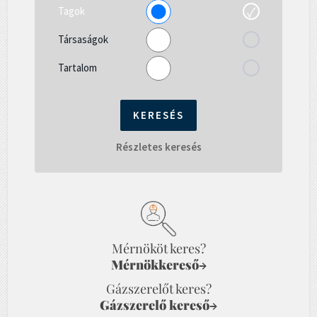
Tagok
Társaságok
Tartalom
Részletes keresés
Mérnököt keres?
Mérnökkereső
→
Gázszerelőt keres?
Gázszerelő kereső
→