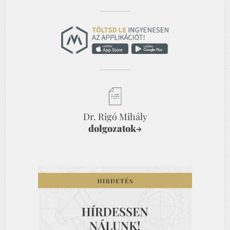
Dr. Rigó Mihály
dolgozatok
→