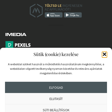
Sütik (cookie) kezelése
A weboldal sütiket használ a működtetés használatának megkönnyítése, a
weboldalon végzett tevékenység nyomon követése és releváns ajánlatok
PARTNEREK
megjelenítése érdekében.
COOKIE SZABÁLYZAT
ELFOGAD
ELUTASÍT
© 2026 mernokvagyok.hu | Minden jog fenntartva.
SÜTI BEÁLLÍTÁSOK