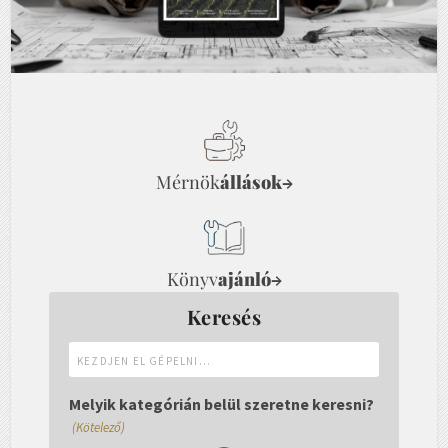
Mérnök
állások
→
Könyv
ajánló
→
Keresés
Kezdjen
el
gépelni...
Melyik kategórián belül szeretne keresni?
(Kötelező)