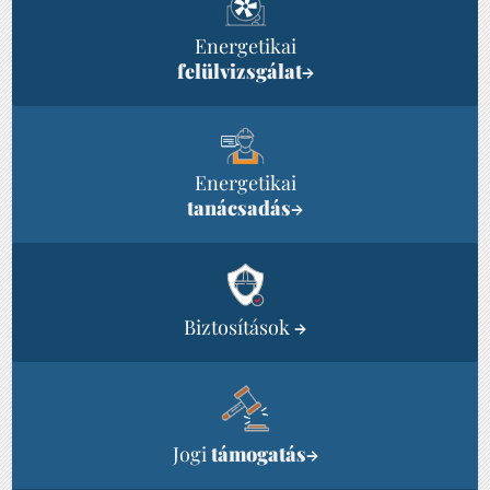
Energetikai
felülvizsgálat
→
Energetikai
tanácsadás
→
Biztosítások
→
Jogi
támogatás
→