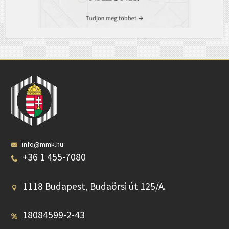
info@mmk.hu
+36 1 455-7080
1118 Budapest, Budaörsi út 125/A.
18084599-2-43