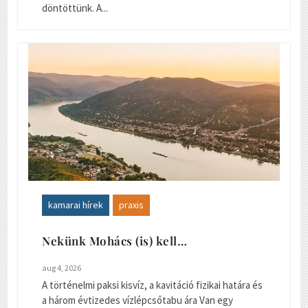
döntöttünk. A...
kamarai hírek
praxis
Nekünk Mohács (is) kell…
aug 4, 2026
A történelmi paksi kisvíz, a kavitáció fizikai határa és
a három évtizedes vízlépcsőtabu ára Van egy