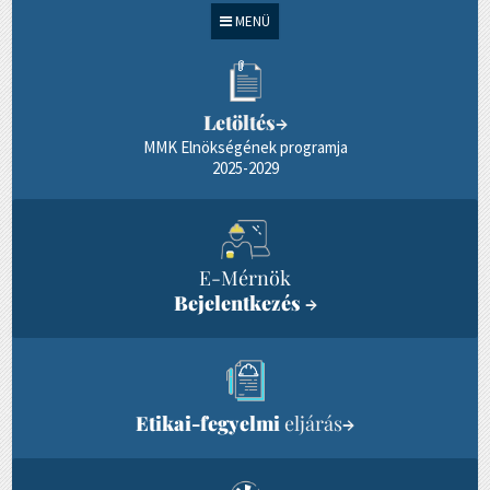
MENÜ
Letöltés
→
MMK Elnökségének programja
2025-2029
E-Mérnök
Bejelentkezés
→
Etikai-fegyelmi
eljárás
→