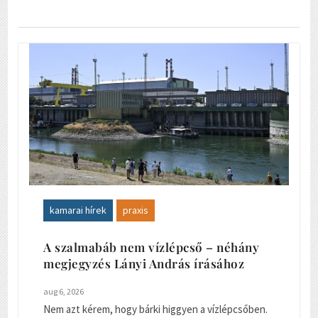
kamarai hírek
praxis
A szalmabáb nem vízlépcső – néhány
megjegyzés Lányi András írásához
aug 6, 2026
Nem azt kérem, hogy bárki higgyen a vízlépcsőben.