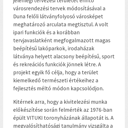
jelenlegi tervezési területet érintő
városrendezési tervek módosításával a
Duna felőli látványfolyosó városképet
meghatározó arculata megtisztul. A volt
ipari funkciók és a korábban
tervjavaslatként megfogalmazott magas
beépítésű lakóparkok, irodaházak
látványa helyett alacsony beépítésű, sport
és rekreációs funkciók jönnek létre. A
projekt egyik fő célja, hogy a terület
kiemelkedő természeti értékeihez a
fejlesztés méltó módon kapcsolódjon.
Kitérnek arra, hogy a kivitelezési munka
előkészítése során felmérték az 1976-ban
épült VITUKI toronyházának állapotát is. A
megvalósíthatósági tanulmány vizsgálta a