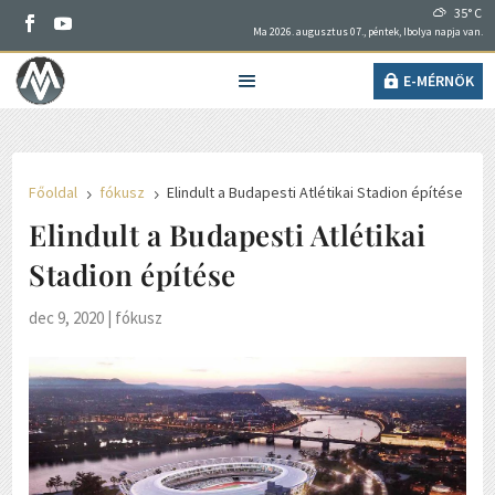
35° C
Ma 2026. augusztus 07., péntek, Ibolya napja van.
E-MÉRNÖK
Főoldal
fókusz
Elindult a Budapesti Atlétikai Stadion építése
5
5
Elindult a Budapesti Atlétikai
Stadion építése
dec 9, 2020
|
fókusz