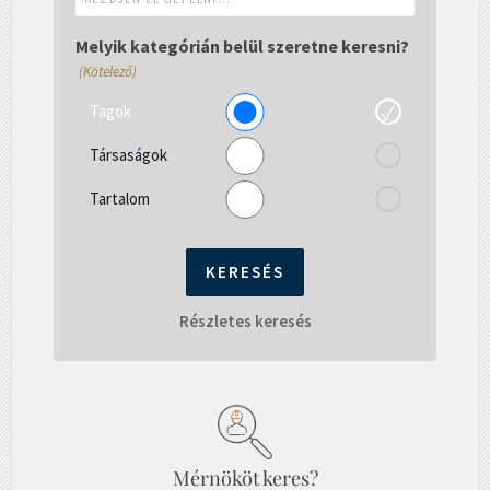
el
gépelni...
Melyik kategórián belül szeretne keresni?
(Kötelező)
Tagok
Társaságok
Tartalom
Részletes keresés
Mérnököt keres?