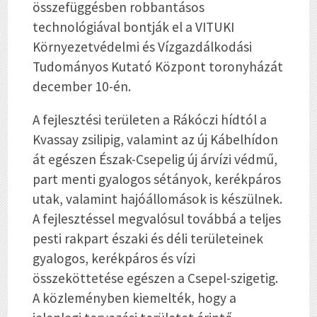
összefüggésben robbantásos
technológiával bontják el a VITUKI
Környezetvédelmi és Vízgazdálkodási
Tudományos Kutató Központ toronyházát
december 10-én.
A fejlesztési területen a Rákóczi hídtól a
Kvassay zsilipig, valamint az új Kábelhídon
át egészen Észak-Csepelig új árvízi védmű,
part menti gyalogos sétányok, kerékpáros
utak, valamint hajóállomások is készülnek.
A fejlesztéssel megvalósul továbbá a teljes
pesti rakpart északi és déli területeinek
gyalogos, kerékpáros és vízi
összeköttetése egészen a Csepel-szigetig.
A közleményben kiemelték, hogy a