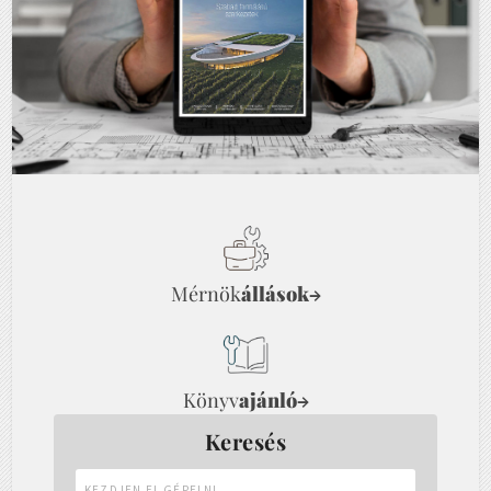
Mérnök
állások
→
Könyv
ajánló
→
Keresés
Kezdjen