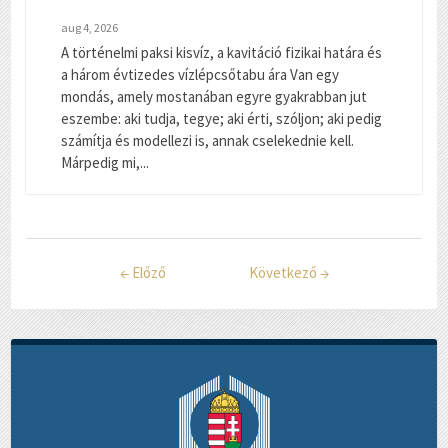
aug 4, 2026
A történelmi paksi kisvíz, a kavitáció fizikai határa és
a három évtizedes vízlépcsőtabu ára Van egy
mondás, amely mostanában egyre gyakrabban jut
eszembe: aki tudja, tegye; aki érti, szóljon; aki pedig
számítja és modellezi is, annak cselekednie kell.
Márpedig mi,...
←
Előző
Következő
→