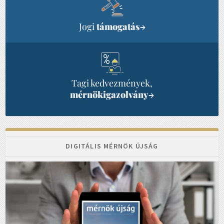
Jogi
támogatás
→
Tagi kedvezmények,
mérnökigazolvány
→
DIGITÁLIS MÉRNÖK ÚJSÁG