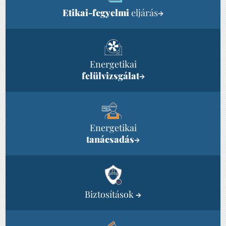
Etikai-fegyelmi
eljárás
→
Energetikai
felülvizsgálat
→
Energetikai
tanácsadás
→
Biztosítások
→