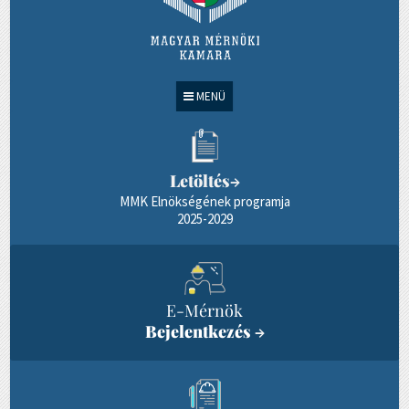
MENÜ
Letöltés
→
MMK Elnökségének programja
2025-2029
E-Mérnök
Bejelentkezés
→