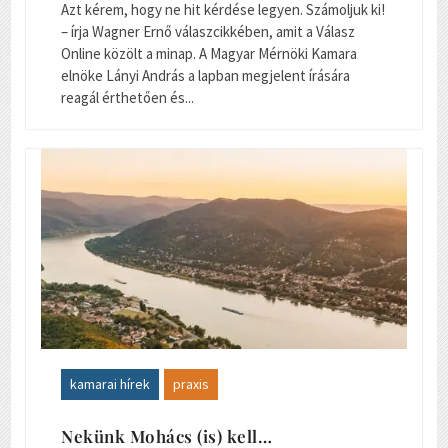
Azt kérem, hogy ne hit kérdése legyen. Számoljuk ki!
– írja Wagner Ernő válaszcikkében, amit a Válasz
Online közölt a minap. A Magyar Mérnöki Kamara
elnöke Lányi András a lapban megjelent írására
reagál érthetően és...
kamarai hírek
praxis
Nekünk Mohács (is) kell…