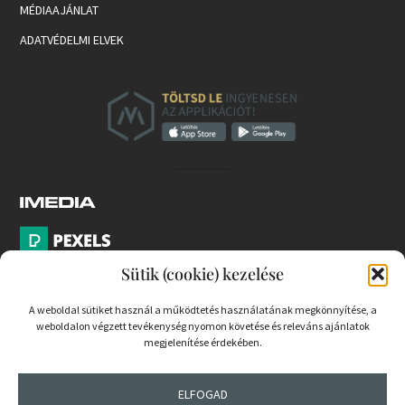
MÉDIAAJÁNLAT
ADATVÉDELMI ELVEK
Sütik (cookie) kezelése
A weboldal sütiket használ a működtetés használatának megkönnyítése, a
weboldalon végzett tevékenység nyomon követése és releváns ajánlatok
PARTNEREK
megjelenítése érdekében.
COOKIE SZABÁLYZAT
ELFOGAD