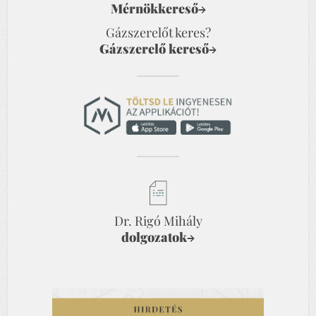
Mérnökkereső
→
Gázszerelőt keres?
Gázszerelő kereső
→
Dr. Rigó Mihály
dolgozatok
→