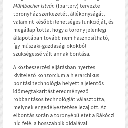
Mühlbacher István
(Iparterv) tervezte
toronyház szerkezetét, állékonyságát,
valamint későbbi lehetséges funkcióját, és
megállapította, hogy a torony jelenlegi
állapotában tovább nem hasznosítható,
így műszaki-gazdasági okokból
szükségessé vált annak bontása.
A közbeszerzési eljárásban nyertes
kivitelező konzorcium a hierarchikus
bontási technológia helyett a jelentős
időmegtakarítást eredményező
robbantásos technológiát választotta,
melynek engedélyeztetése lezajlott. Az
elbontás során a toronyépületet a Rákóczi
híd felé, a hosszabbik oldalával