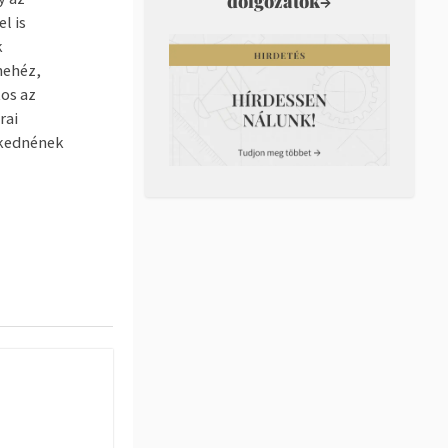
dolgozatok
→
l is
k
nehéz,
os az
rai
rkednének