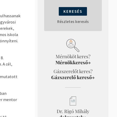
anulhassanak
Részletes keresés
agyvárosi
yerekek,
nos iskola
önnyíteni.
Mérnököt keres?
8.
Mérnökkereső
→
 A cél,
Gázszerelőt keres?
 mutatott
Gázszerelő kereső
→
kban
er mentor
Dr. Rigó Mihály
y az