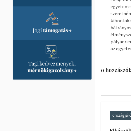
egyetem st
szeretnén
kibontako
hátrányos
Jogi
támogatás
→
élménysze
pályaorie
az egyete
Tagi kedvezmények,
0 hozzászól
mérnökigazolvány
→
országjár
Elkészül