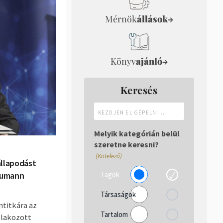
Mérnök
állások
→
Könyv
ajánló
→
Keresés
Kezdjen
el
gépelni...
Melyik kategórián belül
szeretne keresni?
(Kötelező)
állapodást
Tagok
Neumann
Társaságok
mtitkára az
Tartalom
tlakozott