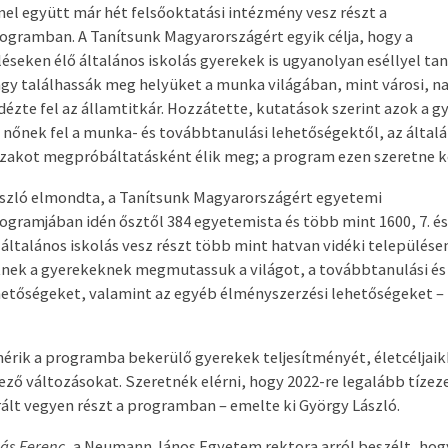
l együtt már hét felsőoktatási intézmény vesz részt a
gramban. A Tanítsunk Magyarországért egyik célja, hogy a
léseken élő általános iskolás gyerekek is ugyanolyan eséllyel t
gy találhassák meg helyüket a munka világában, mint városi, n
idézte fel az államtitkár. Hozzátette, kutatások szerint azok a g
l nőnek fel a munka- és továbbtanulási lehetőségektől, az általá
szakot megpróbáltatásként élik meg; a program ezen szeretne k
szló elmondta, a Tanítsunk Magyarországért egyetemi
gramjában idén ősztől 384 egyetemista és több mint 1600, 7. és 
általános iskolás vesz részt több mint hatvan vidéki településen.
nek a gyerekeknek megmutassuk a világot, a továbbtanulási és
tőségeket, valamint az egyéb élményszerzési lehetőségeket –
mérik a programba bekerülő gyerekek teljesítményét, életcéljai
ző változásokat. Szeretnék elérni, hogy 2022-re legalább tízez
ált vegyen részt a programban – emelte ki György László.
ás Ferenc
, a Neumann János Egyetem rektora arról beszélt, hog