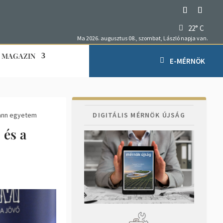
22° C
Ma 2026. augusztus 08., szombat, László napja van.
MAGAZIN
E-MÉRNÖK
mann egyetem
DIGITÁLIS MÉRNÖK ÚJSÁG
 és a