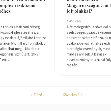
omplex víziközmű-
Magyarországon: mi t
éséhez
folyóinkkal?
aug 7, 2026
 a tervek a balatoni térség
A felmelegedés, a növekvő p
iközmű-fejlesztéséhez, a
szélsőséges csapadékesemé
y év alatt 3,2 milliárd forintba
hosszabb száraz időszakok m
ai áron 646 milliárd forintból, 5-
gyakoribbá válhatnak az ext
valósulhat meg – közölte a
hidrológiai események, mind 
egionális Vízmű Zrt. (DRV)
mind az árvizek. A kisvizek
én. ...
következményeit a hazai fol
részén...
←
Előző
Következő
→