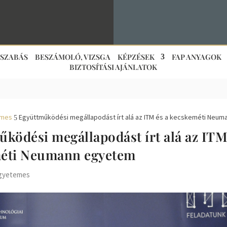
JSZABÁS
BESZÁMOLÓ, VIZSGA
KÉPZÉSEK
FAP ANYAGOK
BIZTOSÍTÁSI AJÁNLATOK
emes
Együttműködési megállapodást írt alá az ITM és a kecskeméti Neu
5
ködési megállapodást írt alá az ITM
éti Neumann egyetem
gyetemes