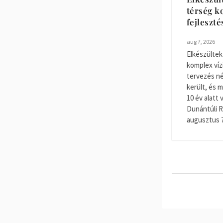
térség k
fejleszt
aug 7, 2026
Elkészültek
komplex víz
tervezés nég
került, és m
10 év alatt 
Dunántúli R
augusztus 7-