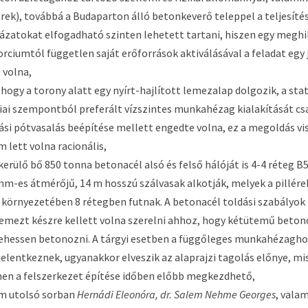
ek), továbbá a Budaparton álló betonkeverő teleppel a teljesít
zatokat elfogadható szinten lehetett tartani, hiszen egy meghi
orciumtól független saját erőforrások aktiválásával a feladat egy 
 volna,
 hogy a torony alatt egy nyírt-hajlított lemezalap dolgozik, a sta
i szempontból preferált vízszintes munkahézag kialakítását csa
si pótvasalás beépítése mellett engedte volna, ez a megoldás vi
 lett volna racionális,
erülő bő 850 tonna betonacél alsó és felső hálóját is 4-4 réteg B5
m-es átmérőjű, 14 m hosszú szálvasak alkotják, melyek a pillérek 
környezetében 8 rétegben futnak. A betonacél toldási szabályok 
lemezt készre kellett volna szerelni ahhoz, hogy kétütemű beton
lehessen betonozni. A tárgyi esetben a függőleges munkahézagh
elentkeznek, ugyanakkor elveszik az alaprajzi tagolás előnye, mis
en a felszerkezet építése időben előbb megkezdhető,
em utolsó sorban
Hernádi Eleonóra, dr. Salem Nehme Georges
, valam