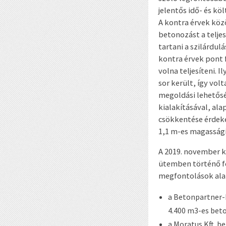
jelentős idő- és k
A kontra érvek köz
betonozást a teljes
tartani a szilárdu
kontra érvek pont 
volna teljesíteni.
sor került, így vo
megoldási lehetős
kialakításával, al
csökkentése érdek
1,1 m-es magasság
A 2019. november k
ütemben történő fo
megfontolások ala
a Betonpartner-F
4.400 m
3
-es bet
a Moratus Kft. b