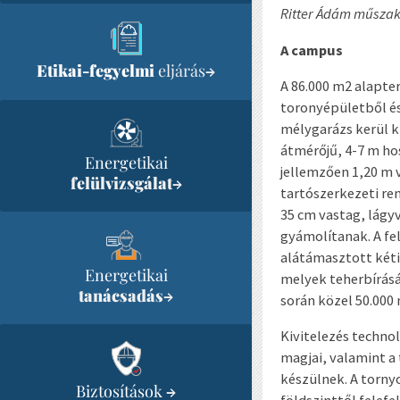
Ritter Ádám műszaki
A campus
Etikai-fegyelmi
eljárás
→
A 86.000 m
2
alapter
toronyépületből és
mélygarázs kerül k
átmérőjű, 4-7 m ho
Energetikai
jellemzően 1,20 m 
felülvizsgálat
→
tartószerkezeti re
35 cm vastag, lágy
gyámolítanak. A fe
alátámasztott kéti
Energetikai
melyek teherbírásá
tanácsadás
→
során közel 50.000
Kivitelezés techn
magjai, valamint a
készülnek. A torny
Biztosítások
→