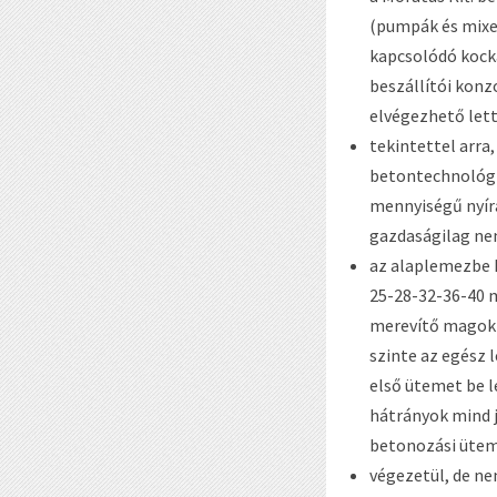
(pumpák és mixer
kapcsolódó kocká
beszállítói konz
elvégezhető lett
tekintettel arra,
betontechnológia
mennyiségű nyírá
gazdaságilag nem
az alaplemezbe k
25-28-32-36-40 m
merevítő magok 
szinte az egész 
első ütemet be 
hátrányok mind j
betonozási ütem
végezetül, de n