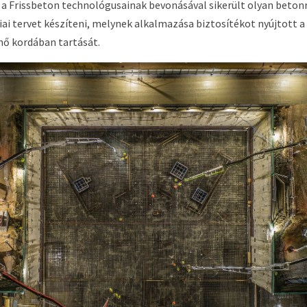
a Frissbeton technológusainak bevonásával sikerült olyan beton
i tervet készíteni, melynek alkalmazása biztosítékot nyújtott a 
hő kordában tartását.