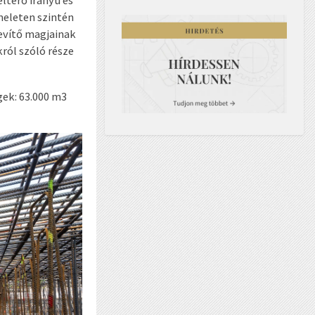
ltérő irányú és
meleten szintén
evítő magjainak
król szóló része
gek: 63.000 m
3