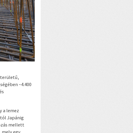
területű,
eségében ~4.400
és
y a lemez
tól Japánig
ozás mellett
, mely egy