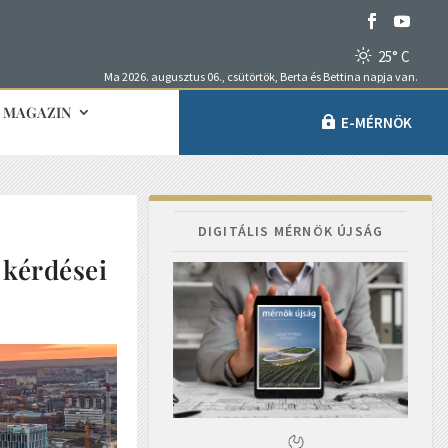
25° C
Ma 2026. augusztus 06., csütörtök, Berta és Bettina napja van.
MAGAZIN
E-MÉRNÖK
DIGITÁLIS MÉRNÖK ÚJSÁG
 kérdései