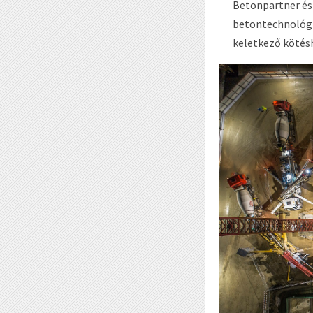
Betonpartner és 
betontechnológia
keletkező kötés