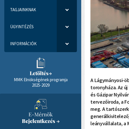
TAGJAINKNAK
ÜGYINTÉZÉS
INFORMÁCIÓK
Letöltés
→
A Lágymányosi-öbö
MMK Elnökségének programja
2025-2029
toronyháza. Az új
és Gázipar Nyilvá
tervezőiroda, a Fo
meg. A tartószerk
E-Mérnök
generálkivitelező
Bejelentkezés
→
leányvállalata, a 