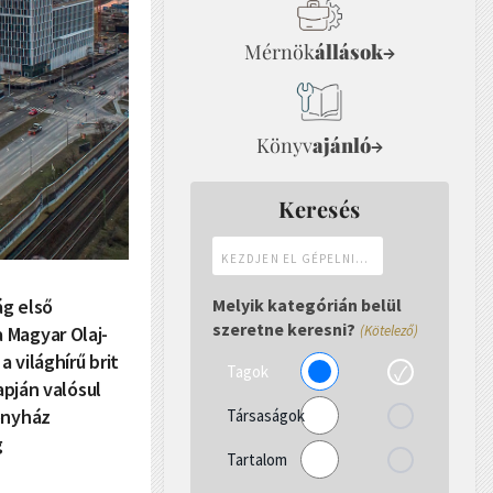
Mérnök
állások
→
Könyv
ajánló
→
Keresés
Kezdjen
el
gépelni...
ág első
Melyik kategórián belül
szeretne keresni?
 Magyar Olaj-
(Kötelező)
 világhírű brit
Tagok
apján valósul
onyház
Társaságok
g
Tartalom