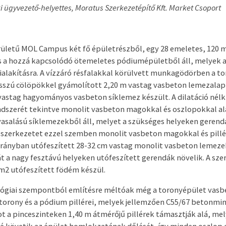
 ügyvezető-helyettes,
Moratus Szerkezetépítő Kft. Market Csoport
ületű MOL Campus két fő épületrészből, egy 28 emeletes, 120 
 a hozzá kapcsolódó ötemeletes pódiumépületből áll, melyek a
ialakításra. A vízzáró résfalakkal körülvett munkagödörben a to
sszú cölöpökkel gyámolított 2,20 m vastag vasbeton lemezalap
vastag hagyományos vasbeton síklemez készült. A dilatáció nélk
ndszerét tekintve monolit vasbeton magokkal és oszlopokkal a
vasalású síklemezekből áll, melyet a szükséges helyeken gerend
lszerkezetet ezzel szemben monolit vasbeton magokkal és pill
rányban utófeszített 28-32 cm vastag monolit vasbeton lemezek
t a nagy fesztávú helyeken utófeszített gerendák növelik. A sze
 m
2
utófeszített födém készül.
ológiai szempontból említésre méltóak még a toronyépület vas
 torony és a pódium pillérei, melyek jellemzően C55/67 betonmi
ot a pinceszinteken 1,40 m átmérőjű pillérek támasztják alá, mel