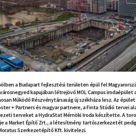
lben a Budapart fejlesztési területen épül fel Magyarorsz
 városnegyed kapujában létrejövő MOL Campus irodaépület a
nosan Működő Részvénytársaság új székháza lesz. Az épület a
ster + Partners és magyar partnere, a Finta Stúdió tervei al
ezeti terveket a HydraStat Mérnöki Iroda készítette. A tor
je a Market Építő Zrt., a létesítmény tartószerkezetét pedi
Moratus Szerkezetépítő Kft. kivitelezi.