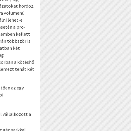
kázatokat hordoz.
ora volumenű
álni lehet-e
esetén a pro-
temben kellett
rán többször is
latban két
ag
ősorban a kötéshő
lemezt tehát két
etően az egy
bi
 vállalkozott a
nt gépparkkal