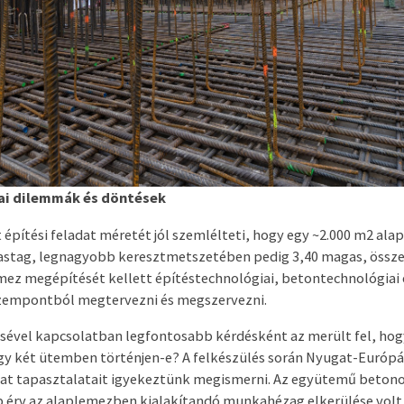
ai dilemmák és döntések
építési feladat méretét jól szemlélteti, hogy egy ~2.000 m
2
alap
vastag, legnagyobb keresztmetszetében pedig 3,40 magas, össz
mez megépítését kellett építéstechnológiai, betontechnológiai 
szempontból megtervezni és megszervezni.
sével kapcsolatban legfontosabb kérdésként az merült fel, hog
gy két ütemben történjen-e? A felkészülés során Nyugat-Európá
dat tapasztalatait igyekeztünk megismerni. Az együtemű beton
 érv az alaplemezben kialakítandó munkahézag elkerülése volt