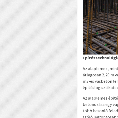
Építéstechnológi
Az alaplemez, mint 
átlagosan 2,20 m 
m
3
-es vasbeton le
építéslogisztikai 
Az alaplemez építé
betonozása egy va
több hasonló fela
szóló legfontosabb