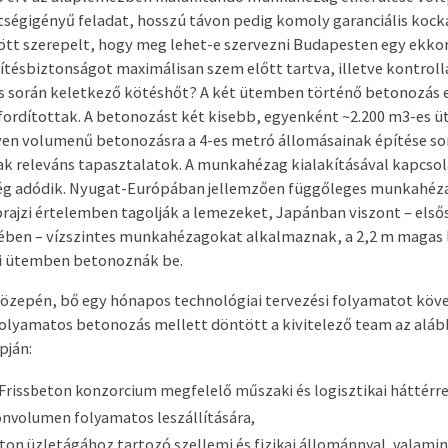
öltségigényű feladat, hosszú távon pedig komoly garanciális koc
ött szerepelt, hogy meg lehet-e szervezni Budapesten egy ekk
ítésbiztonságot maximálisan szem előtt tartva, illetve kontroll
lás során keletkező kötéshőt? A két ütemben történő betonozás 
fordítottak. A betonozást két kisebb, egyenként ~2.200 m
3
-es ü
 Ilyen volumenű betonozásra a 4-es metró állomásainak építése so
ltak releváns tapasztalatok. A munkahézag kialakításával kapcso
ég adódik. Nyugat-Európában jellemzően függőleges munkahéz
aprajzi értelemben tagolják a lemezeket, Japánban viszont – els
ében – vízszintes munkahézagokat alkalmaznak, a 2,2 m magas 
i ütemben betonoznák be.
özepén, bő egy hónapos technológiai tervezési folyamatot köv
lyamatos betonozás mellett döntött a kivitelező team az aláb
pján:
rissbeton konzorcium megfelelő műszaki és logisztikai háttérrel
onvolumen folyamatos leszállítására,
eton üzletágához tartozó szellemi és fizikai állománnyal, valami