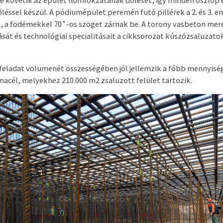
elé követik az épület homlokzatának dőlését, így minden oszlop e
léssel készül. A pódiumépület peremén futó pillérek a 2. és 3. e
k, a födémekkel 70˚-os szöget zárnak be. A torony vasbeton mer
ását és technológiai specialitásait a cikksorozat kúszózsaluzato
 feladat volumenét összességében jól jellemzik a főbb mennyisé
onacél, melyekhez 210.000 m
2
zsaluzott felület tartozik.