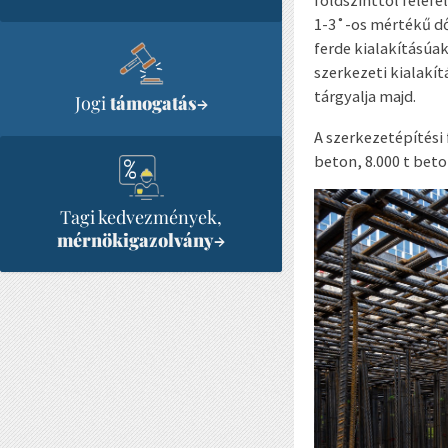
földszinttől felef
1-3˚-os mértékű dő
ferde kialakításúa
szerkezeti kialakít
tárgyalja majd.
Jogi
támogatás
→
A szerkezetépítési
beton, 8.000 t bet
Tagi kedvezmények,
mérnökigazolvány
→