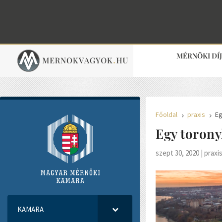
MÉRNÖKI DÍ
Főoldal
praxis
Eg
5
5
Egy torony
szept 30, 2020
|
praxi
KAMARA