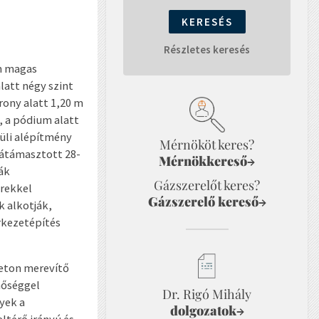
Részletes keresés
m magas
latt négy szint
rony alatt 1,20 m
, a pódium alatt
üli alépítmény
Mérnököt keres?
látámasztott 28-
Mérnökkereső
→
ák
Gázszerelőt keres?
érekkel
Gázszerelő kereső
→
 alkotják,
rkezetépítés
beton merevítő
nőséggel
Dr. Rigó Mihály
yek a
dolgozatok
→