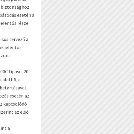
ésbiztonsághoz
básodás esetén a
jelentős része
tikus tervező a
k jelentős
szont
00C típusú, 20-
alatt 6, a
betartásával
ozás esetén az
oz kapcsolódó
zerint az első
int a