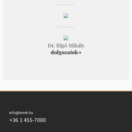
Dr. Rigó Mihály
dolgozatok
→
info@mmk.hu
+36 1 455-7080