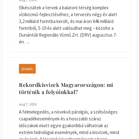
Elkészültek a tervek a balatoni térség komplex
víziközmű-fejlesztéséhez, a tervezés négy év alatt
3,2 milliárd forintba került, és mai áron 646 milliárd
forintból, 5-10 év alatt valósulhat meg – közölte a
Dunántúli Regionális Vízmű Zrt. (DRV) augusztus 7-
én. ...
praxis
Rekordkisvizek Magyarországon: mi
történik a folyóinkkal?
aug 7, 2026
A felmelegedés, a növekvő párolgás, a szélsőséges
csapadékesemények és a hosszabb száraz
időszakok miatt egyre gyakoribbá válhatnak az
extrém hidrológiai események, mind a kisvizek, mind