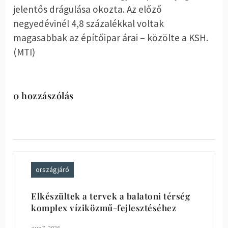
jelentős drágulása okozta. Az előző
negyedévinél 4,8 százalékkal voltak
magasabbak az építőipar árai – közölte a KSH.
(MTI)
0 hozzászólás
országjáró
Elkészültek a tervek a balatoni térség
komplex víziközmű-fejlesztéséhez
aug 7, 2026