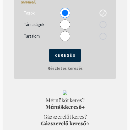
(Kötelező)
Tagok
Társaságok
Tartalom
Részletes keresés
Mérnököt keres?
Mérnökkereső
→
Gázszerelőt keres?
Gázszerelő kereső
→