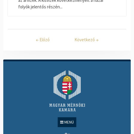
az árvizek. A kisvizek következményeit a hazai
folyók jelentős részén...
←
Előző
Következő
→
MENÜ