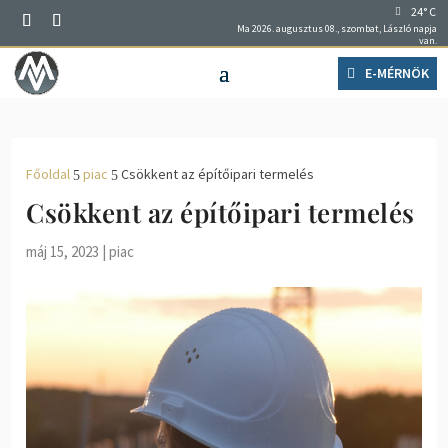
24° C
Ma 2026. augusztus 08., szombat, László napja
van.
E-MÉRNÖK
Főoldal
piac
Csökkent az építőipari termelés
5
5
Csökkent az építőipari termelés
máj 15, 2023
|
piac