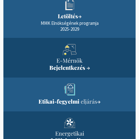
Letöltés
→
MMK Elnökségének programja
2025-2029
E-Mérnök
Bejelentkezés
→
Etikai-fegyelmi
eljárás
→
Energetikai