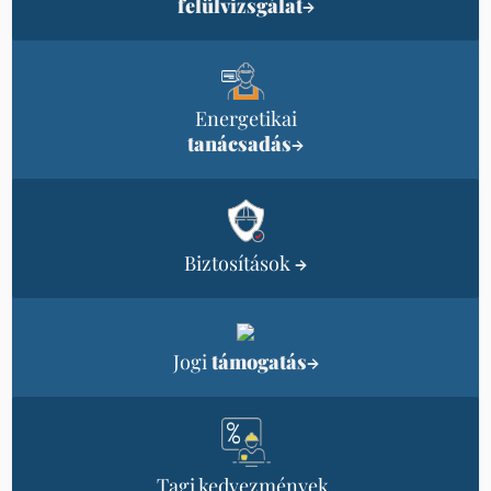
felülvizsgálat
→
Energetikai
tanácsadás
→
Biztosítások
→
Jogi
támogatás
→
Tagi kedvezmények,