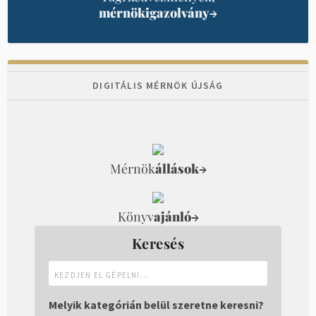
mérnökigazolvány
→
DIGITÁLIS MÉRNÖK ÚJSÁG
Mérnök
állások
→
Könyv
ajánló
→
Keresés
Kezdjen
el
gépelni...
Melyik kategórián belül szeretne keresni?