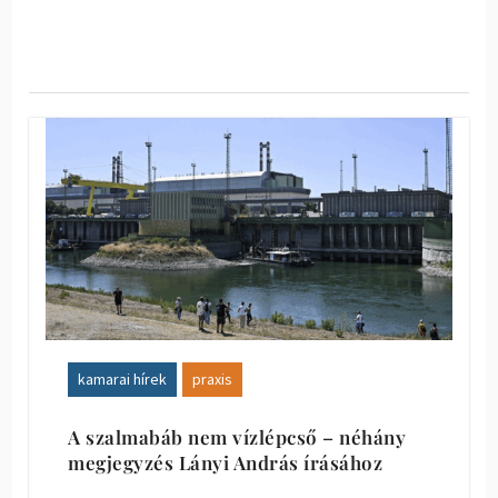
kamarai hírek
praxis
A szalmabáb nem vízlépcső – néhány
megjegyzés Lányi András írásához