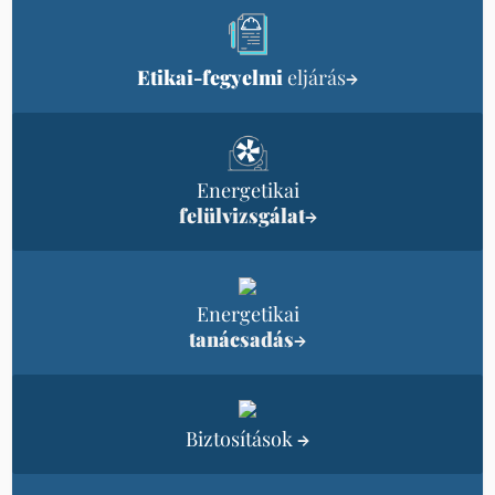
Etikai-fegyelmi
eljárás
→
Energetikai
felülvizsgálat
→
Energetikai
tanácsadás
→
Biztosítások
→