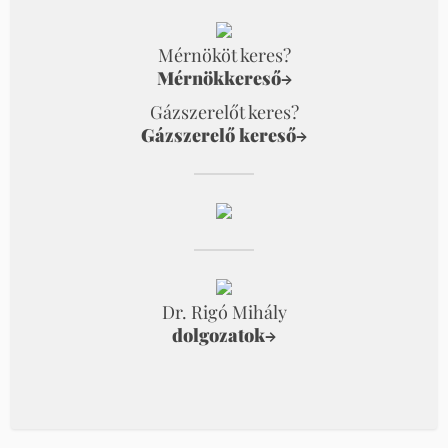
Mérnököt keres?
Mérnökkereső
→
Gázszerelőt keres?
Gázszerelő kereső
→
Dr. Rigó Mihály
dolgozatok
→