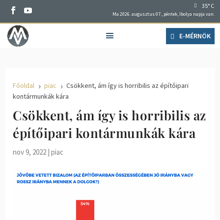
35° C
Ma 2026. augusztus 07., péntek, Ibolya napja van.
E-MÉRNÖK
Főoldal
piac
Csökkent, ám így is horribilis az építőipari
5
5
kontármunkák kára
Csökkent, ám így is horribilis az
építőipari kontármunkák kára
nov 9, 2022
|
piac