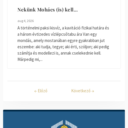
Nekünk Mohács (is) kell…
aug 4, 2026
A történelmi paksi kisvíz, a kavitáció fizikai határa és
a három évtizedes vízlépcsőtabu ára Van egy
mondás, amely mostanában egyre gyakrabban jut
eszembe: aki tudja, tegye; aki érti, szóljon; aki pedig
számítja és modellezi is, annak cselekednie kell.
Márpedig mi,...
←
Előző
Következő
→