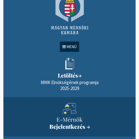
MENÜ
Letöltés
→
MMK Elnökségének programja
2025-2029
E-Mérnök
Bejelentkezés
→