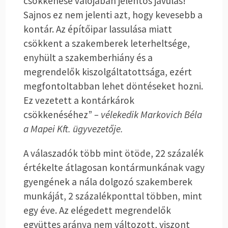
csökkenése valójában jelentős javulás!
Sajnos ez nem jelenti azt, hogy kevesebb a
kontár. Az építőipar lassulása miatt
csökkent a szakemberek leterheltsége,
enyhült a szakemberhiány és a
megrendelők kiszolgáltatottsága, ezért
megfontoltabban lehet döntéseket hozni.
Ez vezetett a kontárkárok
csökkenéséhez”
– vélekedik Markovich Béla
a Mapei Kft. ügyvezetője.
A válaszadók több mint ötöde, 22 százalék
értékelte átlagosan kontármunkának vagy
gyengének a nála dolgozó szakemberek
munkáját, 2 százalékponttal többen, mint
egy éve. Az elégedett megrendelők
együttes aránya nem változott, viszont