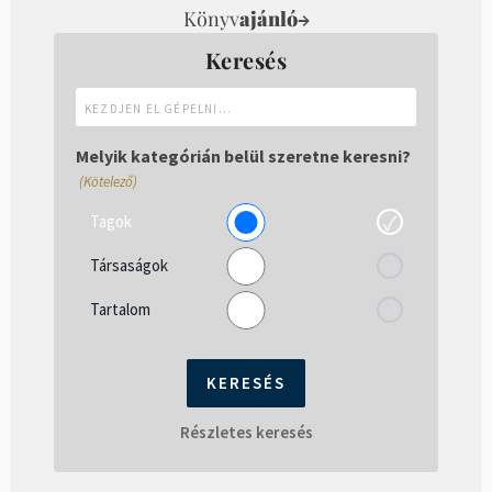
Könyv
ajánló
→
Keresés
Kezdjen
el
gépelni...
Melyik kategórián belül szeretne keresni?
(Kötelező)
Tagok
Társaságok
Tartalom
Részletes keresés