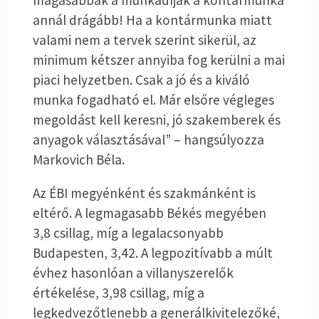
magasabbak a munkadíjak a kontármunka
annál drágább! Ha a kontármunka miatt
valami nem a tervek szerint sikerül, az
minimum kétszer annyiba fog kerülni a mai
piaci helyzetben. Csak a jó és a kiváló
munka fogadható el. Már elsőre végleges
megoldást kell keresni, jó szakemberek és
anyagok választásával” – hangsúlyozza
Markovich Béla.
Az ÉBI megyénként és szakmánként is
eltérő. A legmagasabb Békés megyében
3,8 csillag, míg a legalacsonyabb
Budapesten, 3,42. A legpozitívabb a múlt
évhez hasonlóan a villanyszerelők
értékelése, 3,98 csillag, míg a
legkedvezőtlenebb a generálkivitelezőké,