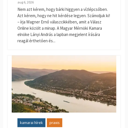
aug 6, 2026
Nem azt kérem, hogy bárki higgyen a vízlépcsőben.
Azt kérem, hogy ne hit kérdése legyen. Számoljuk ki!
– írja Wagner Ernő válaszcikkében, amit a Válasz
Online közölt a minap. A Magyar Mérnöki Kamara
elnöke Lányi András a lapban megjelent írására
reagál érthetően és...
kamarai hírek
praxis