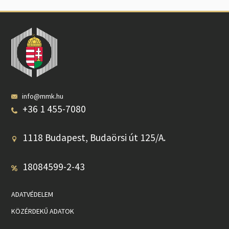
info@mmk.hu
+36 1 455-7080
1118 Budapest, Budaörsi út 125/A.
18084599-2-43
ADATVÉDELEM
KÖZÉRDEKŰ ADATOK