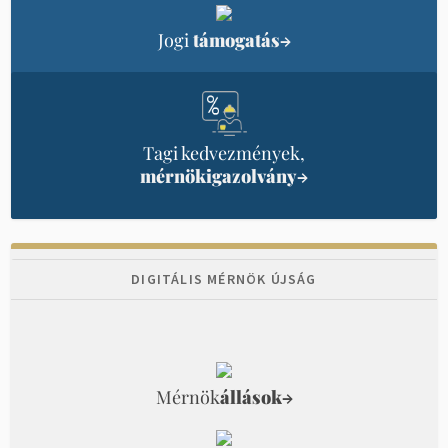
Jogi
támogatás
→
Tagi kedvezmények,
mérnökigazolvány
→
DIGITÁLIS MÉRNÖK ÚJSÁG
Mérnök
állások
→