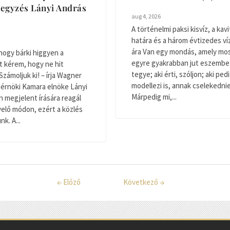
egyzés Lányi András
aug 4, 2026
A történelmi paksi kisvíz, a kavi
határa és a három évtizedes v
ára Van egy mondás, amely mo
hogy bárki higgyen a
egyre gyakrabban jut eszembe: 
t kérem, hogy ne hit
tegye; aki érti, szóljon; aki ped
Számoljuk ki! – írja Wagner
modellezi is, annak cselekednie 
Mérnöki Kamara elnöke Lányi
Márpedig mi,...
 megjelent írására reagál
elő módon, ezért a közlés
k. A...
←
Előző
Következő
→