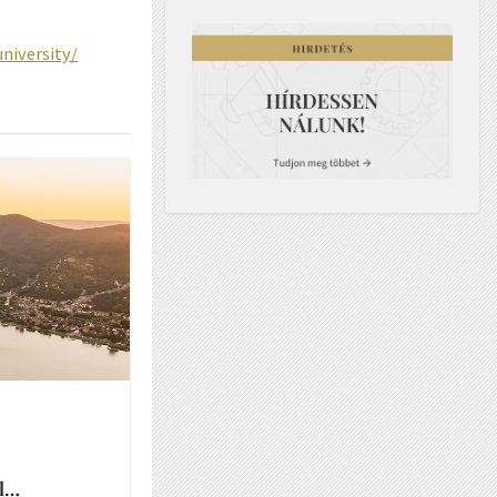
niversity/
ll…