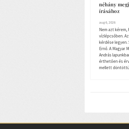
néhány megj
írásához
aug 6, 2026
Nem azt kérem, 
vízlépcsőben. Az
kérdése legyen. 
Ernő. A Magyar 
András lapunkban
érthetően és érv
mellett döntöttün