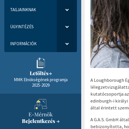
TAGJAINKNAK
ÜGYINTÉZÉS
INFORMÁCIÓK
Letöltés
→
MMK Elnökségének programja
A Loughborough Egy
2025-2029
lélegzetvizsgálatt
kutatócsoportja a
edinburgh-i király
által érintett szem
E-Mérnök
A G.A.S. GmbH által
Bejelentkezés
→
bebizonyította, ho