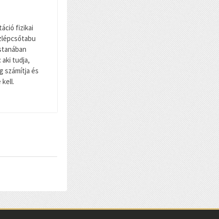
táció fizikai
ízlépcsőtabu
stanában
aki tudja,
ig számítja és
kell.