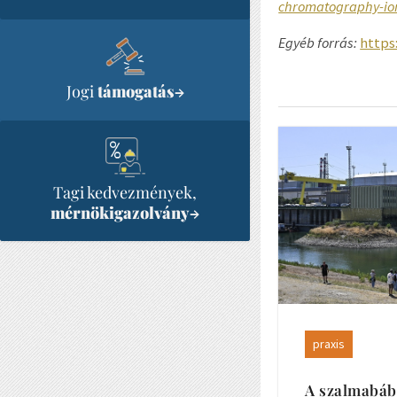
chromatography-ion 
Egyéb forrás:
https
Jogi
támogatás
→
Tagi kedvezmények,
mérnökigazolvány
→
praxis
A szalmabáb