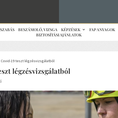
JSZABÁS
BESZÁMOLÓ, VIZSGA
KÉPZÉSEK
FAP ANYAGOK
BIZTOSÍTÁSI AJÁNLATOK
Covid-19 teszt légzésvizsgálatból
5
eszt légzésvizsgálatból
tő