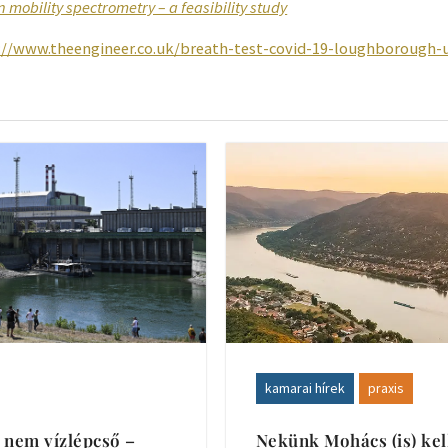
mobility spectrometry – a feasibility study
://www.theengineer.co.uk/breath-test-covid-19-loughborough-u
kamarai hírek
praxis
 nem vízlépcső –
Nekünk Mohács (is) ke