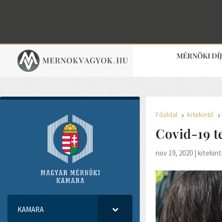
MÉRNÖKI DÍ
Főoldal
kitekintő
5
Covid-19 t
nov 19, 2020
|
kitekin
KAMARA