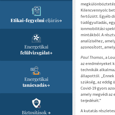
megkülönböztetésér
Kilencvennyolc bet
fertőzött. Egyéb d
Etikai-fegyelmi
eljárás
→
tüdőgyulladás, egy
ionmobilitási spek
mintákból. A részt
analíziséhez, amel
Energetikai
azonosított, amel
felülvizsgálat
→
Paul Thomas
, a Lo
az eredményeket ki
technikák alkalmaz
állapottól. „Ennek
Energetikai
szükség, az eddig 
tanácsadás
→
Covid-19 gyors azo
amely megvédi az e
terjedését.”
A kutatás részlete
Biztosítások
→