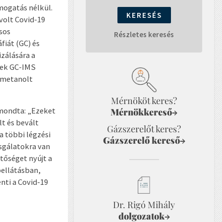
mogatás nélkül.
volt Covid-19
sos
Részletes keresés
fiát (GC) és
izálására a
tek GC-IMS
s metanolt
Mérnököt keres?
 mondta: „Ezeket
Mérnökkereső
→
t és bevált
Gázszerelőt keres?
a többi légzési
Gázszerelő kereső
→
zsgálatokra van
tőséget nyújt a
pellátásban,
nti a Covid-19
Dr. Rigó Mihály
dolgozatok
→