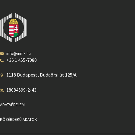
info@mmk.hu
+36 1 455-7080
1118 Budapest, Budaörsi út 125/A.
18084599-2-43
ADATVÉDELEM
KÖZÉRDEKŰ ADATOK