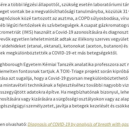
e a többi légzési állapottól, szükség esetén laboratóriumi tá
eget vontak be a megvalósíthatósági tanulmányba, közülük 31 
iagnózisok közé tartozott az asztma, a COPD súlyosbodása, víru
éb légúti fertőzések és szívbetegségek. A csapat gázkromatográ
trometriát (IMS) használt a Covid-19 azonosítására és diagnoszt
vevők egyetlen leheletmintát adtak az illékony szerves vegyüle
y aldehideket (etanal, oktanal), ketonokat (aceton, butanon) é
yek megkülönböztették a COVID-19-et más betegségektől.
ughborough Egyetem Kémiai Tanszék analatika professzora azt
emelten fontosnak tartjuk. A TOXI-Triage projekt során kipróbál
ása azt sugallja, hogy a Covid-19 gyorsan megkülönböztethető 
 a mintavételi technikának a fejlesztéséhez további nagyobb vi
összegyűjtött adatokra építve. Ha megbízhatónak bizonyul, lehe
nosítására vagy kizárására a sürgősségi osztályokon vagy az ala
gészségügyi személyzetet, javítja a betegek kezelését és csökke
sen olvasható:
Diagnosis of COVID-19 by analysis of breath with gas