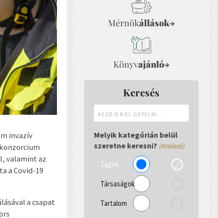
Mérnök
állások
→
Könyv
ajánló
→
Keresés
Kezdjen
el
gépelni...
Melyik kategórián belül
em invazív
szeretne keresni?
A konzorcium
(Kötelező)
, valamint az
Tagok
ta a Covid-19
Társaságok
álásával a csapat
Tartalom
ors