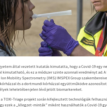
etem által vezetett kutatás kimutatta, hogy a Covid-19 egy n
al kimutatható, és ez a módszer szinte azonnali eredményt ad. 
z Ion Mobility Spectrometry (IMS) IMSPEX Group szakembereivel
i kórházzal és a dortmundi kórházzal együttműködve azonosítot
élyek leheletében jelen lévő jelölt biomarkereket.
 a TOXI-Triage projekt során kifejlesztett technológiák felhaszn
gy ezek a „lélegzet-minták” miként használhatók a Covid-19 gy