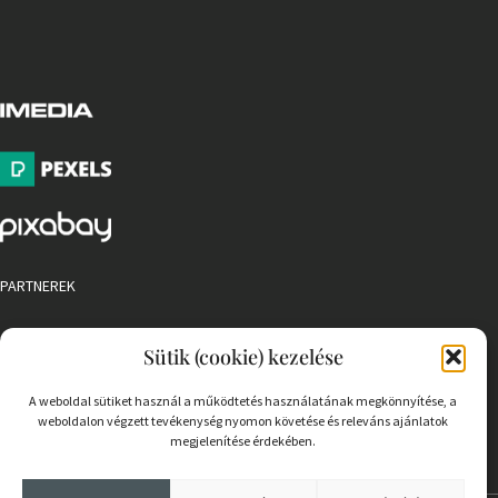
PARTNEREK
COOKIE SZABÁLYZAT
Sütik (cookie) kezelése
A weboldal sütiket használ a működtetés használatának megkönnyítése, a
weboldalon végzett tevékenység nyomon követése és releváns ajánlatok
megjelenítése érdekében.