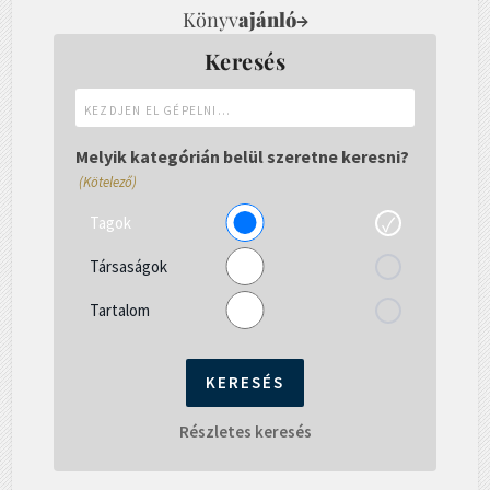
Könyv
ajánló
→
Keresés
Kezdjen
el
gépelni...
Melyik kategórián belül szeretne keresni?
(Kötelező)
Tagok
Társaságok
Tartalom
Részletes keresés