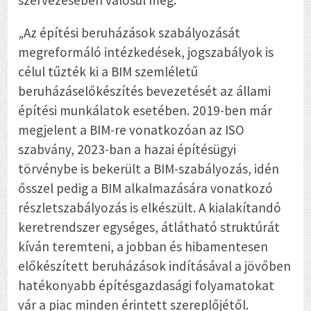
szervezésében valósul meg.
„Az építési beruházások szabályozását
megreformáló intézkedések, jogszabályok is
célul tűzték ki a BIM szemléletű
beruházáselőkészítés bevezetését az állami
építési munkálatok esetében. 2019-ben már
megjelent a BIM-re vonatkozóan az ISO
szabvány, 2023-ban a hazai építésügyi
törvénybe is bekerült a BIM-szabályozás, idén
ősszel pedig a BIM alkalmazására vonatkozó
részletszabályozás is elkészült. A kialakítandó
keretrendszer egységes, átlátható struktúrát
kíván teremteni, a jobban és hibamentesen
előkészített beruházások indításával a jövőben
hatékonyabb építésgazdasági folyamatokat
vár a piac minden érintett szereplőjétől.