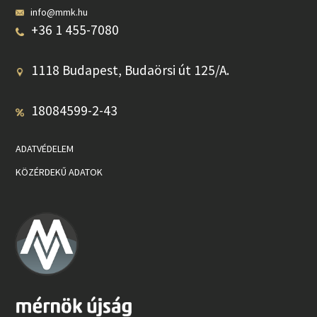
info@mmk.hu
+36 1 455-7080
1118 Budapest, Budaörsi út 125/A.
18084599-2-43
ADATVÉDELEM
KÖZÉRDEKŰ ADATOK