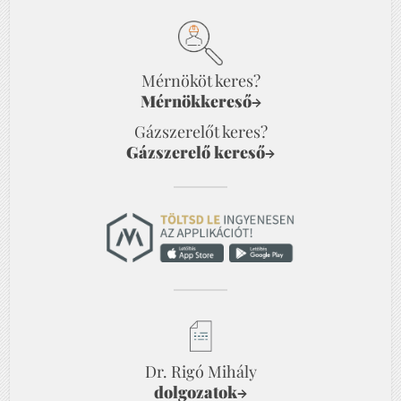
Mérnököt keres?
Mérnökkereső
→
Gázszerelőt keres?
Gázszerelő kereső
→
Dr. Rigó Mihály
dolgozatok
→