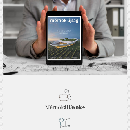
Mérnök
állások
→