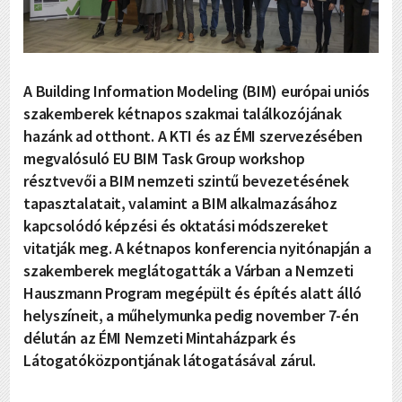
A Building Information Modeling (BIM) európai uniós
szakemberek kétnapos szakmai találkozójának
hazánk ad otthont. A KTI és az ÉMI szervezésében
megvalósuló EU BIM Task Group workshop
résztvevői a BIM nemzeti szintű bevezetésének
tapasztalatait, valamint a BIM alkalmazásához
kapcsolódó képzési és oktatási módszereket
vitatják meg. A kétnapos konferencia nyitónapján a
szakemberek meglátogatták a Várban a Nemzeti
Hauszmann Program megépült és építés alatt álló
helyszíneit, a műhelymunka pedig november 7-én
délután az ÉMI Nemzeti Mintaházpark és
Látogatóközpontjának látogatásával zárul.