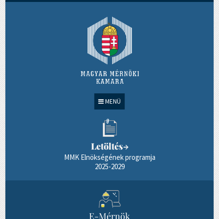
MENÜ
Letöltés
→
MMK Elnökségének programja
2025-2029
E-Mérnök