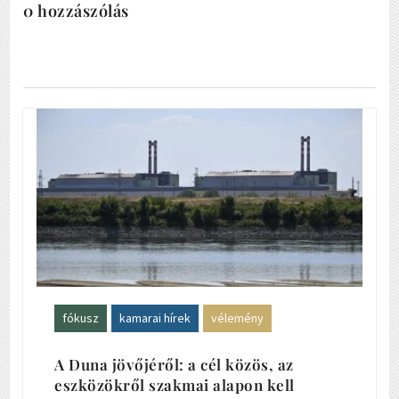
0 hozzászólás
fókusz
kamarai hírek
vélemény
A Duna jövőjéről: a cél közös, az
eszközökről szakmai alapon kell