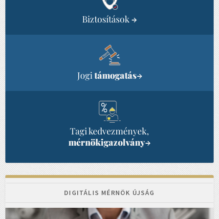
Biztosítások
→
Jogi
támogatás
→
Tagi kedvezmények,
mérnökigazolvány
→
DIGITÁLIS MÉRNÖK ÚJSÁG