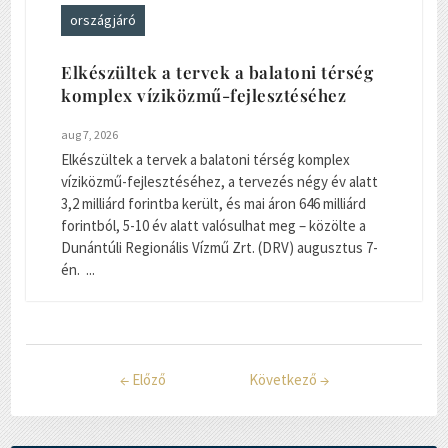
országjáró
Elkészültek a tervek a balatoni térség
komplex víziközmű-fejlesztéséhez
aug 7, 2026
Elkészültek a tervek a balatoni térség komplex
víziközmű-fejlesztéséhez, a tervezés négy év alatt
3,2 milliárd forintba került, és mai áron 646 milliárd
forintból, 5-10 év alatt valósulhat meg – közölte a
Dunántúli Regionális Vízmű Zrt. (DRV) augusztus 7-
én. ...
←
Előző
Következő
→