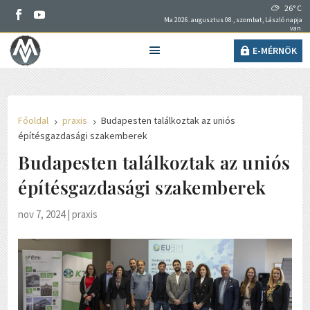
26° C
Ma 2026. augusztus 08., szombat, László napja
van.
E-MÉRNÖK
Főoldal
praxis
Budapesten találkoztak az uniós
5
5
építésgazdasági szakemberek
Budapesten találkoztak az uniós
építésgazdasági szakemberek
nov 7, 2024
|
praxis