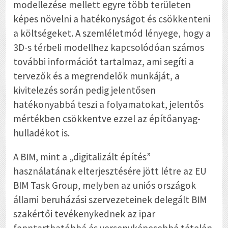
modellezése mellett egyre több területen
képes növelni a hatékonyságot és csökkenteni
a költségeket. A szemléletmód lényege, hogy a
3D-s térbeli modellhez kapcsolódóan számos
további információt tartalmaz, ami segíti a
tervezők és a megrendelők munkáját, a
kivitelezés során pedig jelentősen
hatékonyabbá teszi a folyamatokat, jelentős
mértékben csökkentve ezzel az építőanyag-
hulladékot is.
A BIM, mint a „digitalizált építés”
használatának elterjesztésére jött létre az EU
BIM Task Group, melyben az uniós országok
állami beruházási szervezeteinek delegált BIM
szakértői tevékenykednek az ipar