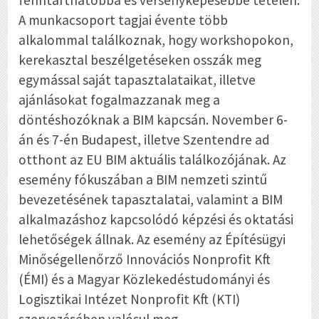
fenntarthatóbbá és versenyképesebbé tételén.
A munkacsoport tagjai évente több
alkalommal találkoznak, hogy workshopokon,
kerekasztal beszélgetéseken osszák meg
egymással saját tapasztalataikat, illetve
ajánlásokat fogalmazzanak meg a
döntéshozóknak a BIM kapcsán. November 6-
án és 7-én Budapest, illetve Szentendre ad
otthont az EU BIM aktuális találkozójának. Az
esemény fókuszában a BIM nemzeti szintű
bevezetésének tapasztalatai, valamint a BIM
alkalmazáshoz kapcsolódó képzési és oktatási
lehetőségek állnak. Az esemény az Építésügyi
Minőségellenőrző Innovációs Nonprofit Kft
(ÉMI) és a Magyar Közlekedéstudományi és
Logisztikai Intézet Nonprofit Kft (KTI)