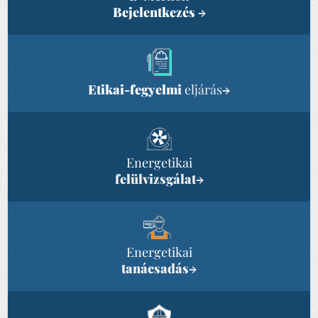
Bejelentkezés
→
Etikai-fegyelmi
eljárás
→
Energetikai
felülvizsgálat
→
Energetikai
tanácsadás
→