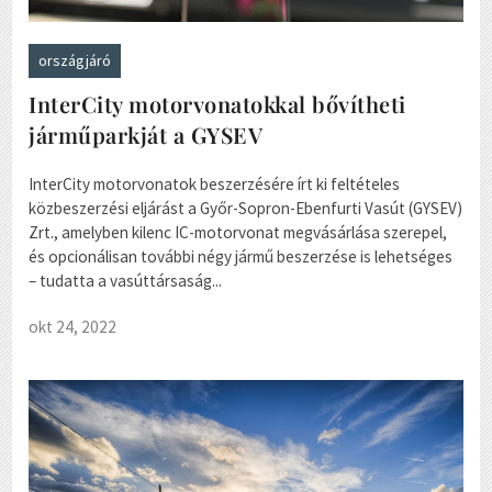
országjáró
InterCity motorvonatokkal bővítheti
járműparkját a GYSEV
InterCity motorvonatok beszerzésére írt ki feltételes
közbeszerzési eljárást a Győr-Sopron-Ebenfurti Vasút (GYSEV)
Zrt., amelyben kilenc IC-motorvonat megvásárlása szerepel,
és opcionálisan további négy jármű beszerzése is lehetséges
– tudatta a vasúttársaság...
okt 24, 2022