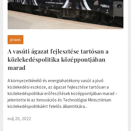
praxis
A vasúti ágazat fejlesztése tartósan a
közlekedéspolitika középpontjában
marad
A környezetkímélő és energiahatékony vasút a jövő
közlekedési eszköze, az ágazat fejlesztése tartósan a
közlekedéspolitikai erőfeszítések középpontjában marad –
jelentette ki az Innovációs és Technológiai Minisztérium
közlekedéspolitikáért felelős államtitkára...
máj 20, 2022