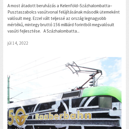
A most átadott beruházás a Kelenföld–Százhalombatta–
Pusztaszabolcs vasútvonal felújításának második ütemeként
valósult meg. Ezzel vált teljessé az ország legnagyobb
mértékű, mintegy bruttó 156 milliárd forintból megvalósult
vasúti fejlesztése. A Százhalombatta...
júl 14, 2022