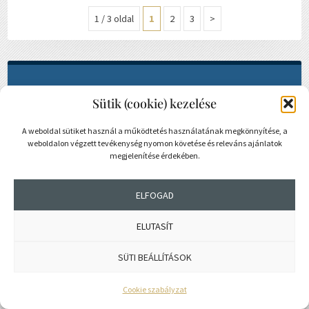
1 / 3 oldal
1
2
3
>
Sütik (cookie) kezelése
A weboldal sütiket használ a működtetés használatának megkönnyítése, a
weboldalon végzett tevékenység nyomon követése és releváns ajánlatok
megjelenítése érdekében.
ELFOGAD
MENÜ
ELUTASÍT
SÜTI BEÁLLÍTÁSOK
Letöltés
→
MMK Elnökségének programja
Cookie szabályzat
2025-2029