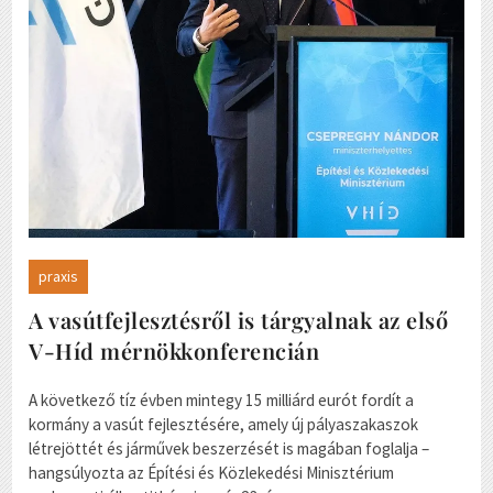
praxis
A vasútfejlesztésről is tárgyalnak az első
V-Híd mérnökkonferencián
A következő tíz évben mintegy 15 milliárd eurót fordít a
kormány a vasút fejlesztésére, amely új pályaszakaszok
létrejöttét és járművek beszerzését is magában foglalja –
hangsúlyozta az Építési és Közlekedési Minisztérium