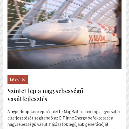
kitekintő
Szintet lép a nagysebességű
vasútfejlesztés
A hyperloop-koncepció ihlette MagRail-technológia gyorsabb
elterjesztését segítendő az EIT InnoEnergy befektetett a
nagysebességű vasúti hálózatok legújabb generációját