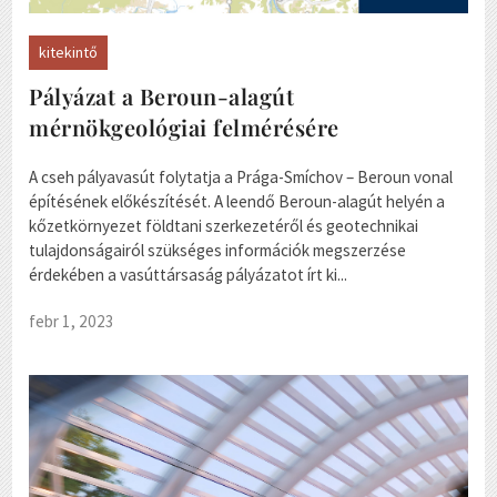
kitekintő
Pályázat a Beroun-alagút
mérnökgeológiai felmérésére
A cseh pályavasút folytatja a Prága-Smíchov – Beroun vonal
építésének előkészítését. A leendő Beroun-alagút helyén a
kőzetkörnyezet földtani szerkezetéről és geotechnikai
tulajdonságairól szükséges információk megszerzése
érdekében a vasúttársaság pályázatot írt ki...
febr 1, 2023