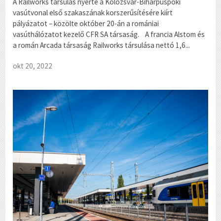
A Railworks társulás nyerte a Kolozsvár-Biharpüspöki
vasútvonal első szakaszának korszerűsítésére kiírt
pályázatot – közölte október 20-án a romániai
vasúthálózatot kezelő CFR SA társaság. A francia Alstom és
a román Arcada társaság Railworks társulása nettó 1,6...
okt 20, 2022