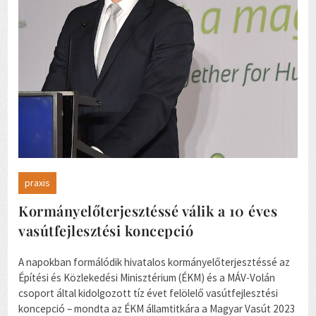
praxis
Kormányelőterjesztéssé válik a 10 éves
vasútfejlesztési koncepció
A napokban formálódik hivatalos kormányelőterjesztéssé az
Építési és Közlekedési Minisztérium (ÉKM) és a MÁV-Volán
csoport által kidolgozott tíz évet felölelő vasútfejlesztési
koncepció – mondta az ÉKM államtitkára a Magyar Vasút 2023