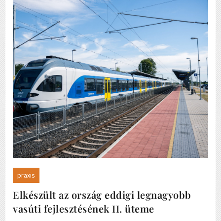
praxis
Elkészült az ország eddigi legnagyobb
vasúti fejlesztésének II. üteme