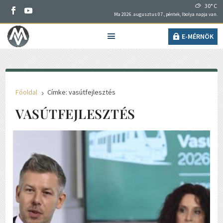
30° C
Ma 2026. augusztus 07., péntek, Ibolya napja van.
E-MÉRNÖK
Főoldal
Címke: vasútfejlesztés
5
VASÚTFEJLESZTÉS