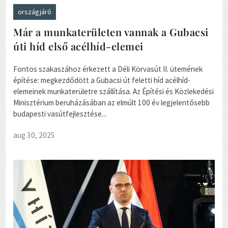
országjáró
Már a munkaterületen vannak a Gubacsi
úti híd első acélhíd-elemei
Fontos szakaszához érkezett a Déli Körvasút II. ütemének
építése: megkezdődött a Gubacsi út feletti híd acélhíd-
elemeinek munkaterületre szállítása. Az Építési és Közlekedési
Minisztérium beruházásában az elmúlt 100 év legjelentősebb
budapesti vasútfejlesztése...
aug 30, 2025