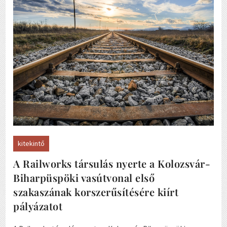
kitekintő
A Railworks társulás nyerte a Kolozsvár-
Biharpüspöki vasútvonal első
szakaszának korszerűsítésére kiírt
pályázatot