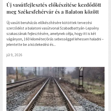
Új vasútfejlesztés előkészítése kezdődött
meg Székesfehérvár és a Balaton között
Új vasúti beruházás előkészítésére kötöttek tervezési
szerződést a balatoni vasútvonal Szabadbattyán-Lepsény
szakaszának fejlesztésére, amelynek célja, hogy itt is két
vágányon, 160 kilométer/órás sebességgel lehessen haladni –
jelentette be a közlekedési és...
júl 9, 2026