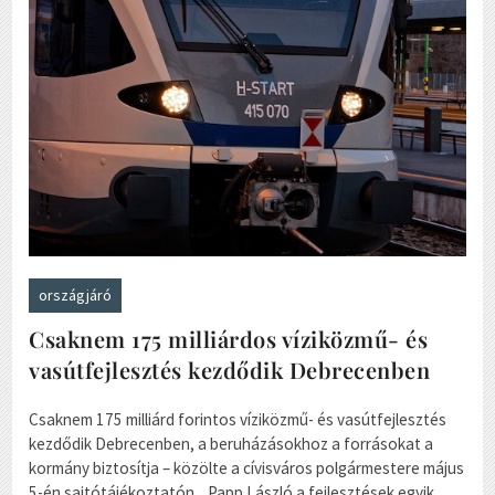
országjáró
Csaknem 175 milliárdos víziközmű- és
vasútfejlesztés kezdődik Debrecenben
Csaknem 175 milliárd forintos víziközmű- és vasútfejlesztés
kezdődik Debrecenben, a beruházásokhoz a forrásokat a
kormány biztosítja – közölte a cívisváros polgármestere május
5-én sajtótájékoztatón. Papp László a fejlesztések egyik