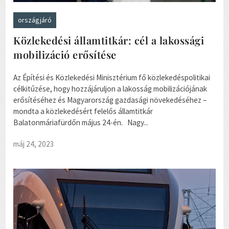
országjáró
Közlekedési államtitkár: cél a lakossági
mobilizáció erősítése
Az Építési és Közlekedési Minisztérium fő közlekedéspolitikai
célkitűzése, hogy hozzájáruljon a lakosság mobilizációjának
erősítéséhez és Magyarország gazdasági növekedéséhez –
mondta a közlekedésért felelős államtitkár
Balatonmáriafürdőn május 24-én. Nagy...
máj 24, 2023