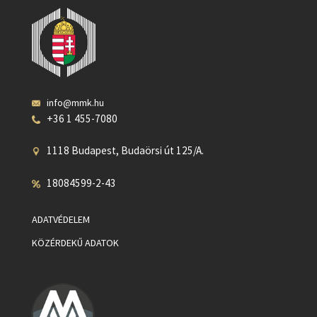
info@mmk.hu
+36 1 455-7080
1118 Budapest, Budaörsi út 125/A.
18084599-2-43
ADATVÉDELEM
KÖZÉRDEKŰ ADATOK