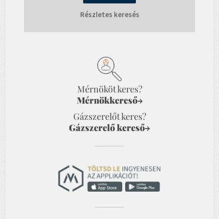
Részletes keresés
Mérnököt keres?
Mérnökkereső
→
Gázszerelőt keres?
Gázszerelő kereső
→