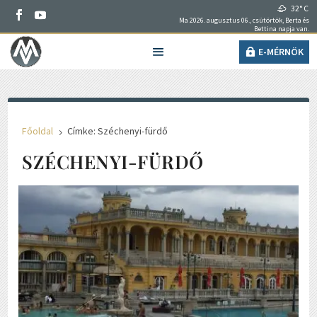
32° C
Ma 2026. augusztus 06., csütörtök, Berta és
Bettina napja van.
E-MÉRNÖK
Főoldal
Címke: Széchenyi-fürdő
5
SZÉCHENYI-FÜRDŐ