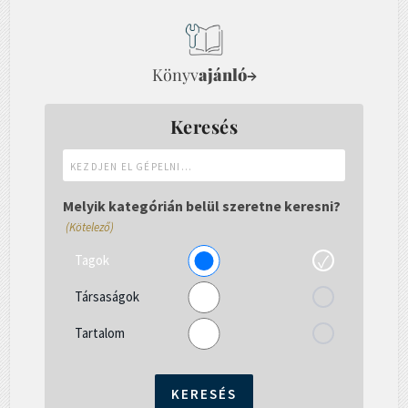
Könyv
ajánló
→
Keresés
Kezdjen
el
gépelni...
Melyik kategórián belül szeretne keresni?
(Kötelező)
Tagok
Társaságok
Tartalom