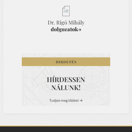
Dr. Rigó Mihály
dolgozatok
→