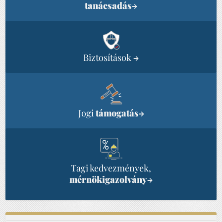
tanácsadás
→
Biztosítások
→
Jogi
támogatás
→
Tagi kedvezmények,
mérnökigazolvány
→