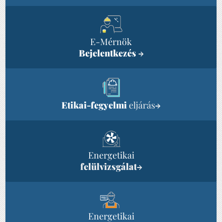
E-Mérnök
Bejelentkezés
→
Etikai-fegyelmi
eljárás
→
Energetikai
felülvizsgálat
→
Energetikai