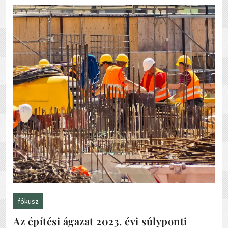
fókusz
Az építési ágazat 2023. évi súlyponti