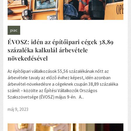
piac
ÉVOSZ: idén az építőipari cégek 38,89
százaléka kalkulál árbevétele
növekedésével
Az építőipari vállalkozások 55,56 százalékának nőtt az
árbevétele tavaly az előző évihez képest, idén azonban
árbevétel-növekedésre a cégeknek csupán 38,89 százaléka
számít – közölte az Építési Vállalkozók Országos
Szakszövetsége (ÉVOSZ) május 9-én. A...
máj 9, 2023