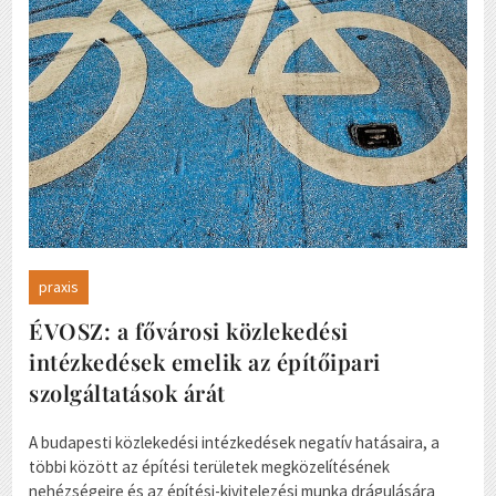
praxis
ÉVOSZ: a fővárosi közlekedési
intézkedések emelik az építőipari
szolgáltatások árát
A budapesti közlekedési intézkedések negatív hatásaira, a
többi között az építési területek megközelítésének
nehézségeire és az építési-kivitelezési munka drágulására