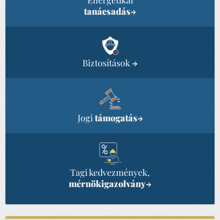
Energetikai
tanácsadás
→
Biztosítások
→
Jogi
támogatás
→
Tagi kedvezmények,
mérnökigazolvány
→