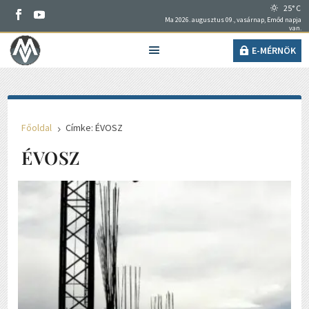
25° C
Ma 2026. augusztus 09., vasárnap, Emőd napja
van.
E-MÉRNÖK
Főoldal
Címke: ÉVOSZ
5
ÉVOSZ