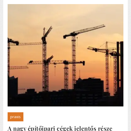
praxis
A nagy építőipari cégek jelentős része