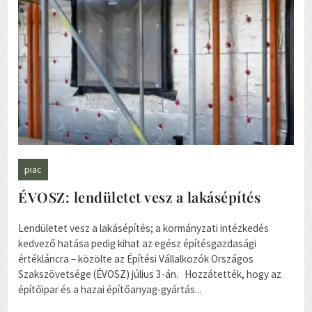
piac
ÉVOSZ: lendületet vesz a lakásépítés
Lendületet vesz a lakásépítés; a kormányzati intézkedés
kedvező hatása pedig kihat az egész építésgazdasági
értékláncra – közölte az Építési Vállalkozók Országos
Szakszövetsége (ÉVOSZ) július 3-án. Hozzátették, hogy az
építőipar és a hazai építőanyag-gyártás...