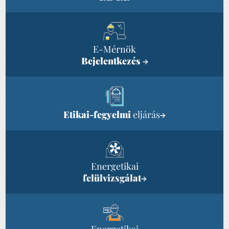
E-Mérnök
Bejelentkezés
→
Etikai-fegyelmi
eljárás
→
Energetikai
felülvizsgálat
→