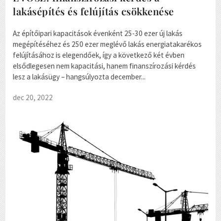
lakásépítés és felújítás csökkenése
Az építőipari kapacitások évenként 25-30 ezer új lakás
megépítéséhez és 250 ezer meglévő lakás energiatakarékos
felújításához is elegendőek, így a következő két évben
elsődlegesen nem kapacitási, hanem finanszírozási kérdés
lesz a lakásügy – hangsúlyozta december...
dec 20, 2022