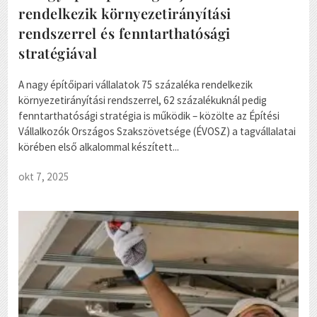
rendelkezik környezetirányítási
rendszerrel és fenntarthatósági
stratégiával
A nagy építőipari vállalatok 75 százaléka rendelkezik
környezetirányítási rendszerrel, 62 százalékuknál pedig
fenntarthatósági stratégia is működik – közölte az Építési
Vállalkozók Országos Szakszövetsége (ÉVOSZ) a tagvállalatai
körében első alkalommal készített...
okt 7, 2025