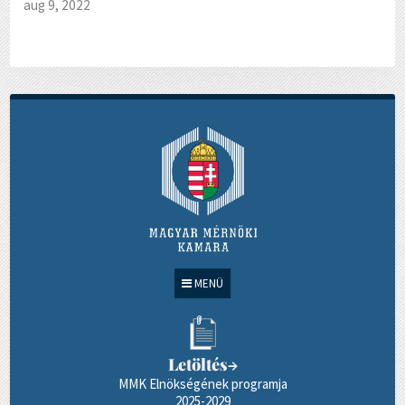
aug 9, 2022
MENÜ
Letöltés
→
MMK Elnökségének programja
2025-2029