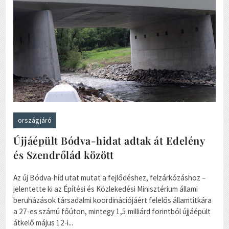
országjáró
Újjáépült Bódva-hidat adtak át Edelény
és Szendrőlád között
Az új Bódva-híd utat mutat a fejlődéshez, felzárkózáshoz –
jelentette ki az Építési és Közlekedési Minisztérium állami
beruházások társadalmi koordinációjáért felelős államtitkára
a 27-es számú főúton, mintegy 1,5 milliárd forintból újjáépült
átkelő május 12-i...