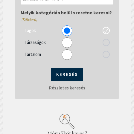
el
gépelni...
Melyik kategórián belül szeretne keresni?
(Kötelező)
Tagok
Társaságok
Tartalom
Részletes keresés
Mérnököt keres?