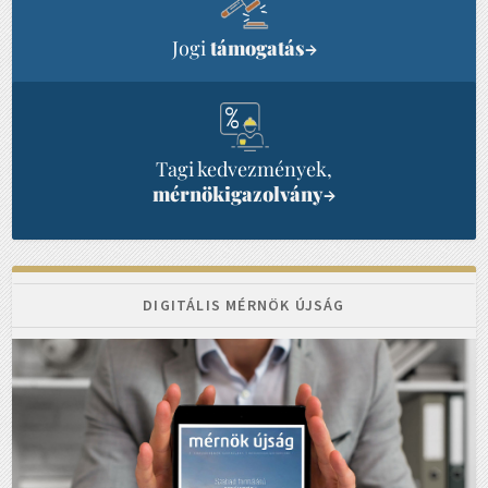
Jogi
támogatás
→
Tagi kedvezmények,
mérnökigazolvány
→
DIGITÁLIS MÉRNÖK ÚJSÁG