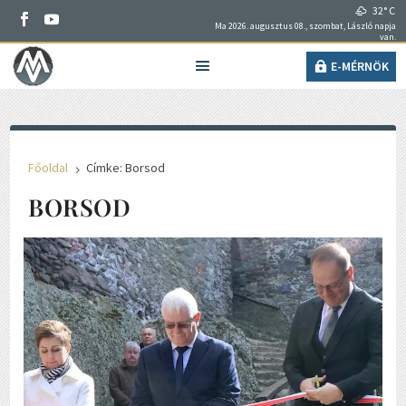
32° C
Ma 2026. augusztus 08., szombat, László napja
van.
E-MÉRNÖK
Főoldal
Címke: Borsod
5
BORSOD