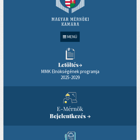
MENÜ
Letöltés
→
MMK Elnökségének programja
2025-2029
E-Mérnök
Bejelentkezés
→