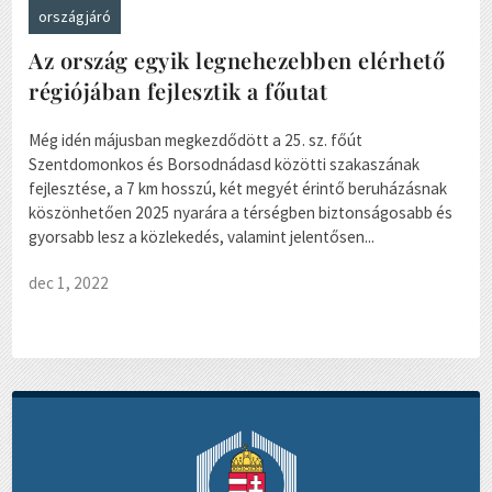
országjáró
Az ország egyik legnehezebben elérhető
régiójában fejlesztik a főutat
Még idén májusban megkezdődött a 25. sz. főút
Szentdomonkos és Borsodnádasd közötti szakaszának
fejlesztése, a 7 km hosszú, két megyét érintő beruházásnak
köszönhetően 2025 nyarára a térségben biztonságosabb és
gyorsabb lesz a közlekedés, valamint jelentősen...
dec 1, 2022