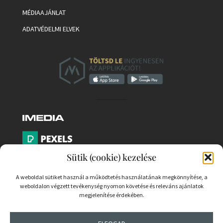
MÉDIAAJÁNLAT
ADATVÉDELMI ELVEK
Sütik (cookie) kezelése
A weboldal sütiket használ a működtetés használatának megkönnyítése, a
weboldalon végzett tevékenység nyomon követése és releváns ajánlatok
PARTNEREK
megjelenítése érdekében.
COOKIE SZABÁLYZAT