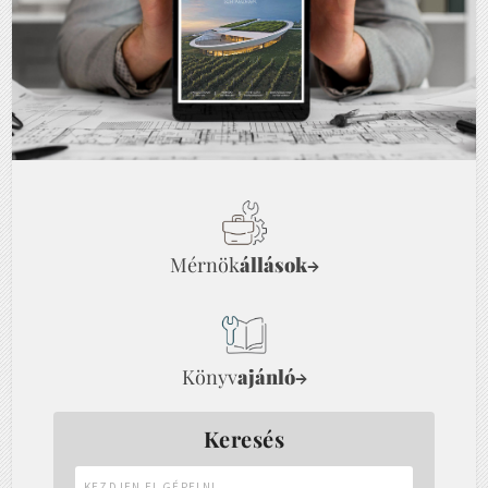
Mérnök
állások
→
Könyv
ajánló
→
Keresés
Kezdjen