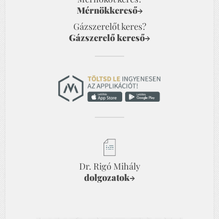
Mérnökkereső
→
Gázszerelőt keres?
Gázszerelő kereső
→
Dr. Rigó Mihály
dolgozatok
→