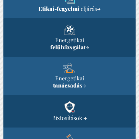
Etikai-fegyelmi
eljárás
→
Energetikai
felülvizsgálat
→
Energetikai
tanácsadás
→
Biztosítások
→