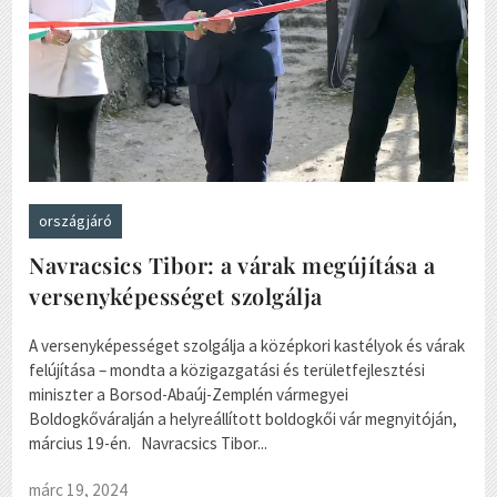
országjáró
Navracsics Tibor: a várak megújítása a
versenyképességet szolgálja
A versenyképességet szolgálja a középkori kastélyok és várak
felújítása – mondta a közigazgatási és területfejlesztési
miniszter a Borsod-Abaúj-Zemplén vármegyei
Boldogkőváralján a helyreállított boldogkői vár megnyitóján,
március 19-én. Navracsics Tibor...
márc 19, 2024