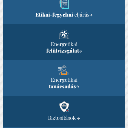
Etikai-fegyelmi
eljárás
→
Energetikai
felülvizsgálat
→
Energetikai
tanácsadás
→
Biztosítások
→