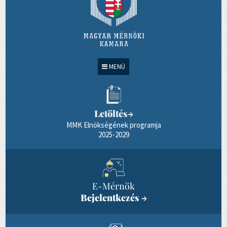
MENÜ
Letöltés
→
MMK Elnökségének programja
2025-2029
E-Mérnök
Bejelentkezés
→