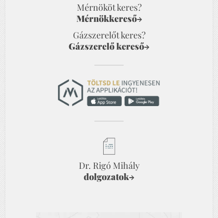
Mérnököt keres?
Mérnökkereső
→
Gázszerelőt keres?
Gázszerelő kereső
→
Dr. Rigó Mihály
dolgozatok
→