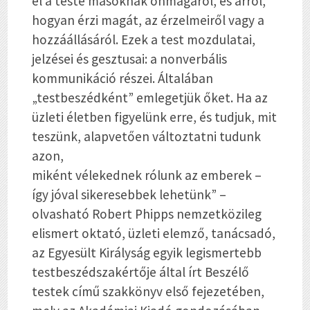
el a teste másoknak önmagáról, és arról,
hogyan érzi magát, az érzelmeiről vagy a
hozzáállásáról. Ezek a test mozdulatai,
jelzései és gesztusai: a nonverbális
kommunikáció részei. Általában
„testbeszédként” emlegetjük őket. Ha az
üzleti életben figyelünk erre, és tudjuk, mit
teszünk, alapvetően változtatni tudunk
azon,
miként vélekednek rólunk az emberek –
így jóval sikeresebbek lehetünk” –
olvasható
Robert Phipps
nemzetközileg
elismert oktató, üzleti elemző, tanácsadó,
az Egyesült Királyság
egyik legismertebb
testbeszédszakértője által írt
Beszélő
testek
című szakkönyv el
ső fejezetében,