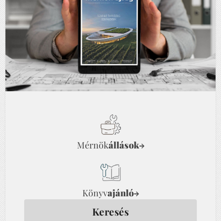
Mérnök
állások
→
Könyv
ajánló
→
Keresés