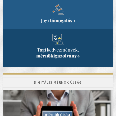
Jogi
támogatás
→
Tagi kedvezmények,
mérnökigazolvány
→
DIGITÁLIS MÉRNÖK ÚJSÁG