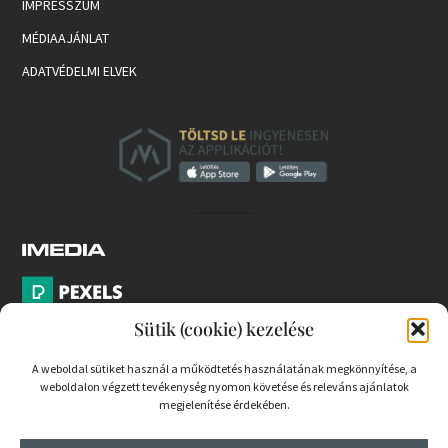
IMPRESSZUM
MÉDIAAJÁNLAT
ADATVÉDELMI ELVEK
Sütik (cookie) kezelése
A weboldal sütiket használ a működtetés használatának megkönnyítése, a
weboldalon végzett tevékenység nyomon követése és releváns ajánlatok
PARTNEREK
megjelenítése érdekében.
COOKIE SZABÁLYZAT