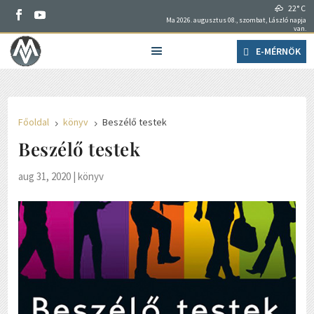
22° C
Ma 2026. augusztus 08., szombat, László napja
van.
E-MÉRNÖK
Főoldal
könyv
Beszélő testek
5
5
Beszélő testek
aug 31, 2020
|
könyv