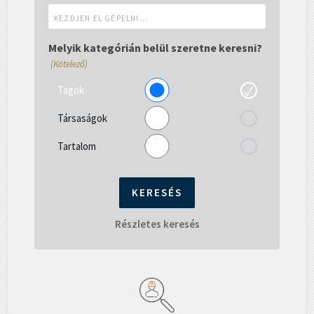
Kezdjen
el
gépelni...
Melyik kategórián belül szeretne keresni?
(Kötelező)
Tagok
Társaságok
Tartalom
Részletes keresés