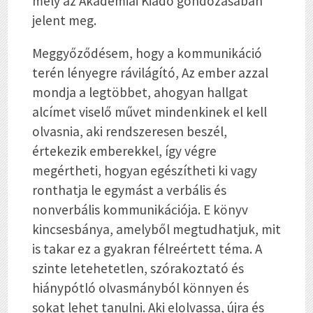
mely az Akadémiai Kiadó
gondozásában
jelent
meg.
Meggyőződésem, hogy a kommunikáció
terén lényegre rávilágító,
Az ember azzal
mondja a legtöbbet, ahogyan hallgat
alcímet viselő művet mindenkinek el kell
olvasnia, aki rendszeresen beszél,
értekezik emberekkel, így végre
megértheti, hogyan egészítheti ki vagy
ronthatja le egymást a verbális és
nonverbális kommunikációja. E könyv
kincsesbánya, amelyből megtudhatjuk, mit
is takar ez a gyakran félreértett téma. A
szinte letehetetlen, szórakoztató és
hiánypótló olvasmányból könnyen és
sokat lehet tanulni. Aki elolvassa, újra és