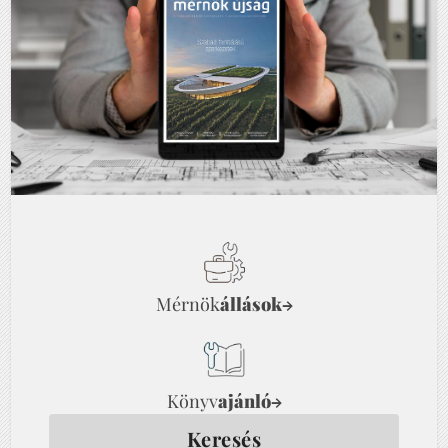
Mérnök
állások
→
Könyv
ajánló
→
Keresés