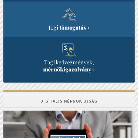
Jogi
támogatás
→
Tagi kedvezmények,
mérnökigazolvány
→
DIGITÁLIS MÉRNÖK ÚJSÁG