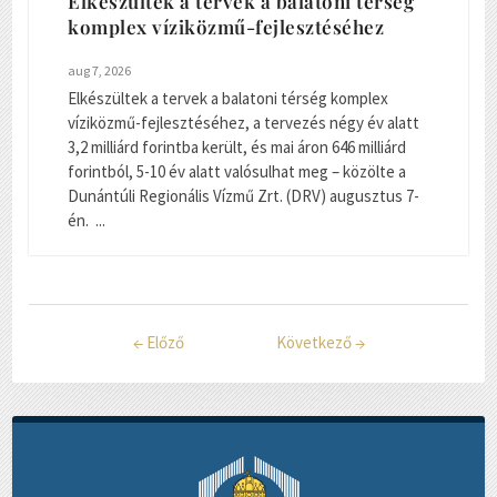
Elkészültek a tervek a balatoni térség
komplex víziközmű-fejlesztéséhez
aug 7, 2026
Elkészültek a tervek a balatoni térség komplex
víziközmű-fejlesztéséhez, a tervezés négy év alatt
3,2 milliárd forintba került, és mai áron 646 milliárd
forintból, 5-10 év alatt valósulhat meg – közölte a
Dunántúli Regionális Vízmű Zrt. (DRV) augusztus 7-
én. ...
←
Előző
Következő
→