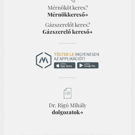
Mérnököt keres?
Mérnökkereső
→
Gázszerelőt keres?
Gázszerelő kereső
→
Dr. Rigó Mihály
dolgozatok
→