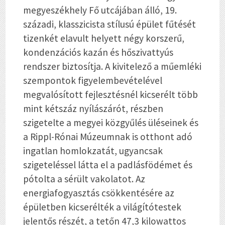
megyeszékhely Fő utcájában álló, 19.
századi, klasszicista stílusú épület fűtését
tizenkét elavult helyett négy korszerű,
kondenzációs kazán és hőszivattyús
rendszer biztosítja. A kivitelező a műemléki
szempontok figyelembevételével
megvalósított fejlesztésnél kicserélt több
mint kétszáz nyílászárót, részben
szigetelte a megyei közgyűlés üléseinek és
a Rippl-Rónai Múzeumnak is otthont adó
ingatlan homlokzatát, ugyancsak
szigeteléssel látta el a padlásfödémet és
pótolta a sérült vakolatot. Az
energiafogyasztás csökkentésére az
épületben kicserélték a világítótestek
jelentős részét, a tetőn 47,3 kilowattos