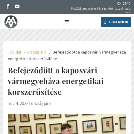
29° C
Ma 2026. augusztus 08., szombat, László napja
van.
E-MÉRNÖK
Főoldal
országjáró
Befejeződött a kaposvári vármegyeháza
5
5
energetikai korszerűsítése
Befejeződött a kaposvári
vármegyeháza energetikai
korszerűsítése
nov 4, 2022
|
országjáró