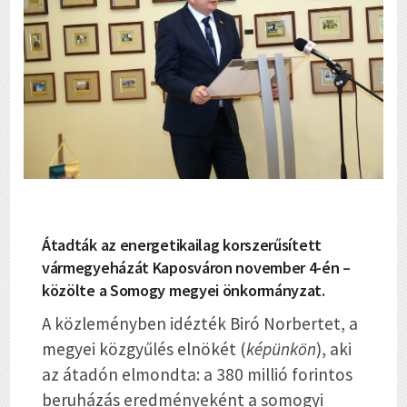
Átadták az energetikailag korszerűsített
vármegyeházát Kaposváron november 4-én –
közölte a Somogy megyei önkormányzat.
A közleményben idézték Biró Norbertet, a
megyei közgyűlés elnökét (
képünkön
), aki
az átadón elmondta: a 380 millió forintos
beruházás eredményeként a somogyi