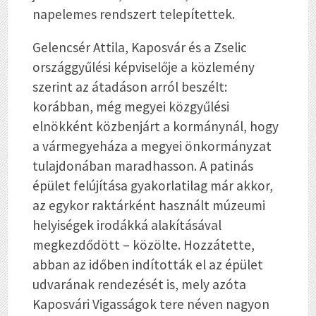
napelemes rendszert telepítettek.
Gelencsér Attila, Kaposvár és a Zselic
országgyűlési képviselője a közlemény
szerint az átadáson arról beszélt:
korábban, még megyei közgyűlési
elnökként közbenjárt a kormánynál, hogy
a vármegyeháza a megyei önkormányzat
tulajdonában maradhasson. A patinás
épület felújítása gyakorlatilag már akkor,
az egykor raktárként használt múzeumi
helyiségek irodákká alakításával
megkezdődött – közölte. Hozzátette,
abban az időben indították el az épület
udvarának rendezését is, mely azóta
Kaposvári Vigasságok tere néven nagyon