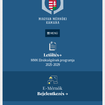
MENÜ
Letöltés
→
MMK Elnökségének programja
2025-2029
E-Mérnök
Bejelentkezés
→