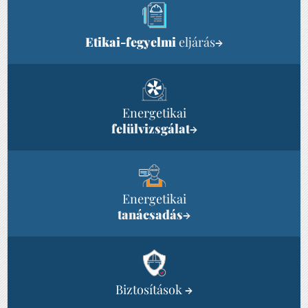
Etikai-fegyelmi
eljárás
→
Energetikai
felülvizsgálat
→
Energetikai
tanácsadás
→
Biztosítások
→