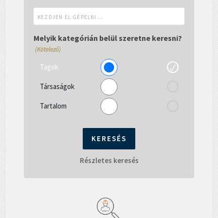
Kezdjen
el
gépelni...
Melyik kategórián belül szeretne keresni?
(Kötelező)
Tagok
Társaságok
Tartalom
Részletes keresés