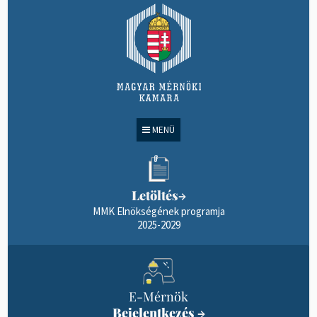
MENÜ
Letöltés
→
MMK Elnökségének programja
2025-2029
E-Mérnök
Bejelentkezés
→