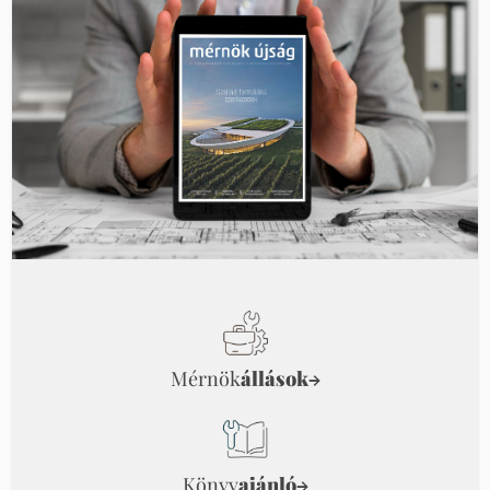
Mérnök
állások
→
Könyv
ajánló
→