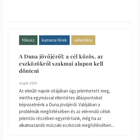
fókusz
kamarai hírek
vélemény
A Duna jövőjéről: a cél közös, az
eszközökről szakmai alapon kell
dönteni
aug 8, 2026
Az elmúlt napok vitájában úgy jelenhetett meg,
mintha egymással ellentétes álláspontokat
képviselnénk a Duna jövőjéről. Valójában a
problémák megítélésében és az elérendő célok
jelentős részében egyetértünk, még ha az
alkalmazandó műszaki eszközök megítélésében...