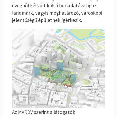
üvegből készült külső burkolatával igazi
landmark, vagyis meghatározó, városképi
jelentőségű épületnek ígérkezik.
Az MVRDV szerint a látogatók