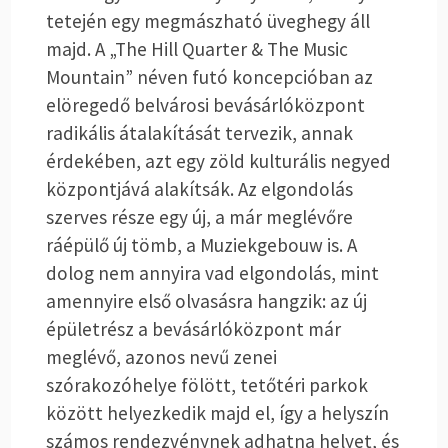
tetején egy megmászható üveghegy áll
majd. A „The Hill Quarter & The Music
Mountain” néven futó koncepcióban az
elöregedő belvárosi bevásárlóközpont
radikális átalakítását tervezik, annak
érdekében, azt egy zöld kulturális negyed
központjává alakítsák. Az elgondolás
szerves része egy új, a már meglévőre
ráépülő új tömb, a Muziekgebouw is. A
dolog nem annyira vad elgondolás, mint
amennyire első olvasásra hangzik: az új
épületrész a bevásárlóközpont már
meglévő, azonos nevű zenei
szórakozóhelye fölött, tetőtéri parkok
között helyezkedik majd el, így a helyszín
számos rendezvénynek adhatna helyet, és