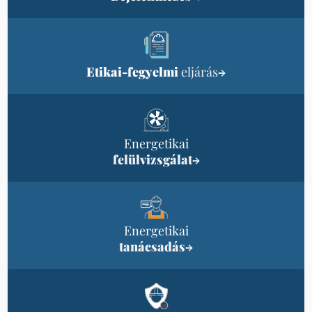
Etikai-fegyelmi
eljárás
→
Energetikai
felülvizsgálat
→
Energetikai
tanácsadás
→