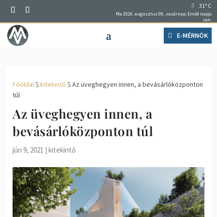
31° C
Ma 2026. augusztus 09., vasárnap, Emőd napja
van.
E-MÉRNÖK
Főoldal
kitekintő
Az üveghegyen innen, a bevásárlóközponton
5
5
túl
Az üveghegyen innen, a
bevásárlóközponton túl
jún 9, 2021
|
kitekintő