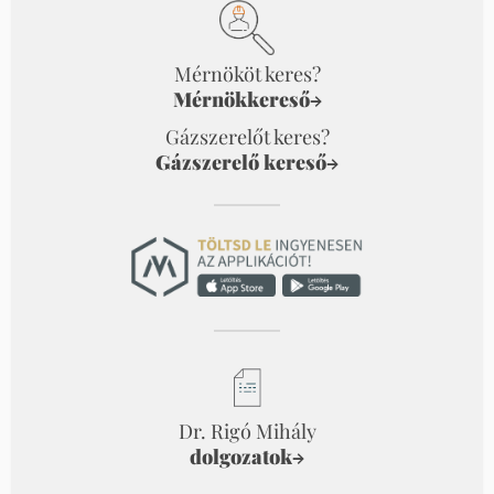
Mérnököt keres?
Mérnökkereső
→
Gázszerelőt keres?
Gázszerelő kereső
→
Dr. Rigó Mihály
dolgozatok
→