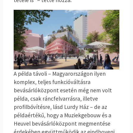
tétele is” – tette hozzá.
A példa távoli – Magyarországon ilyen
komplex, teljes funkcióváltásra
bevásárlóközpont esetén még nem volt
példa, csak ráncfelvarrásra, illetve
profilbővítésre, lásd Lurdy Ház – de az
példaértékű, hogy a Muziekgebouw és a
Heuvel bevásárlóközpont megmentése
érdekében együttműködik az eindhoveni