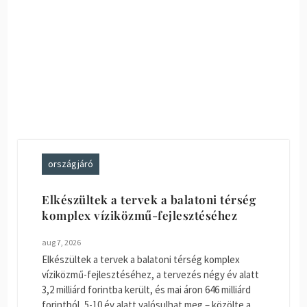
országjáró
Elkészültek a tervek a balatoni térség
komplex víziközmű-fejlesztéséhez
aug 7, 2026
Elkészültek a tervek a balatoni térség komplex
víziközmű-fejlesztéséhez, a tervezés négy év alatt
3,2 milliárd forintba került, és mai áron 646 milliárd
forintból, 5-10 év alatt valósulhat meg – közölte a