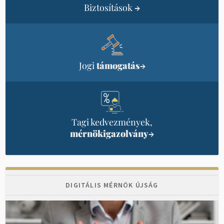
Biztosítások
→
Jogi
támogatás
→
Tagi kedvezmények,
mérnökigazolvány
→
DIGITÁLIS MÉRNÖK ÚJSÁG