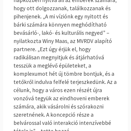
napközben nyitva áll az emberek számára,
hogy ott dolgozzanak, találkozzanak és
pihenjenek. „A mi víziónk egy nyitott és
bárki számára könnyen meghódítható
bevásárló-, lakó- és kulturális negyed” –
nyilatkozta Winy Maas, az MVRDV alapító
partnere. „Ezt úgy érjük el, hogy
radikálisan megnyitjuk és átjárhatóvá
tesszük a meglévő épületeket, a
komplexumot hét új tömbre bontjuk, és a
tetőkről indulva felfelé terjeszkedünk. Az a
célunk, hogy a város ezen részét újra
vonzóvá tegyük az eindhoveni emberek
számára, akik vásárolni és szórakozni
szeretnének. A koncepció része a
belvárossal való interakció intenzívebbé