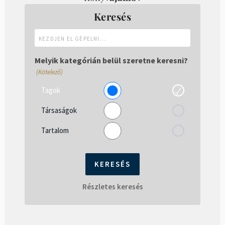
Keresés
Kezdjen
el
gépelni...
Melyik kategórián belül szeretne keresni?
(Kötelező)
Tagok
Társaságok
Tartalom
Részletes keresés