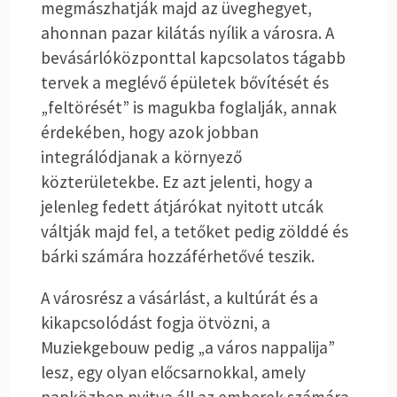
megmászhatják majd az üveghegyet,
ahonnan pazar kilátás nyílik a városra. A
bevásárlóközponttal kapcsolatos tágabb
tervek a meglévő épületek bővítését és
„feltörését” is magukba foglalják, annak
érdekében, hogy azok jobban
integrálódjanak a környező
közterületekbe. Ez azt jelenti, hogy a
jelenleg fedett átjárókat nyitott utcák
váltják majd fel, a tetőket pedig zölddé és
bárki számára hozzáférhetővé teszik.
A városrész a vásárlást, a kultúrát és a
kikapcsolódást fogja ötvözni, a
Muziekgebouw pedig „a város nappalija”
lesz, egy olyan előcsarnokkal, amely