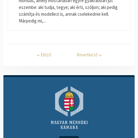
mondás, amely mostanában egyre gyakrabban jut
eszembe: aki tudja, tegye; aki érti, szóljon; aki pedig
számítja és modellezi is, annak cselekednie kell.
Márpedig mi,...
←
Előző
Következő
→