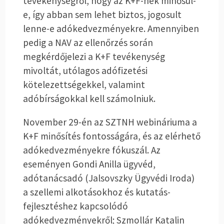
tevékenységről, hogy az K+F-nek minősül-
e, így abban sem lehet biztos, jogosult
lenne-e adókedvezményekre. Amennyiben
pedig a NAV az ellenőrzés során
megkérdőjelezi a K+F tevékenység
mivoltát, utólagos adófizetési
kötelezettségekkel, valamint
adóbírságokkal kell számolniuk.
November 29-én az SZTNH webináriuma a
K+F minősítés fontosságára, és az elérhető
adókedvezményekre fókuszál. Az
eseményen Gondi Anilla ügyvéd,
adótanácsadó (Jalsovszky Ügyvédi Iroda)
a szellemi alkotásokhoz és kutatás-
fejlesztéshez kapcsolódó
adókedvezményekről; Szmollár Katalin