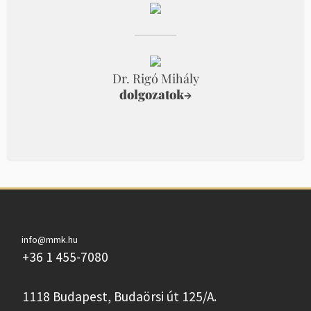
Dr. Rigó Mihály
dolgozatok
→
info@mmk.hu
+36 1 455-7080
1118 Budapest, Budaörsi út 125/A.