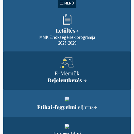
MENÜ
Letöltés
→
MMK Elnökségének programja
2025-2029
E-Mérnök
Bejelentkezés
→
Etikai-fegyelmi
eljárás
→
Energetikai