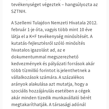
tevékenységet végeztek – hangsúlyozta az
SZTNH.
A Szellemi Tulajdon Nemzeti Hivatala 2012.
február 1-je óta, vagyis több mint 10 éve
látja el a K+F tevékenység minősítését. A
kutatás-fejlesztésről szóló minősítés
hivatalos igazolást ad, az e
dokumentummal megszerezhető
kedvezmények és pályázati források akár
több tízmillió forintot is jelenthetnek a
vállalkozások számára. A százalékos
arányok alakulása azt mutatja, hogy a
szociális hozzájárulás esetében a cégek
akár minden tizedik munkavállaló bérét
megtakaríthatják. A társasági adónál