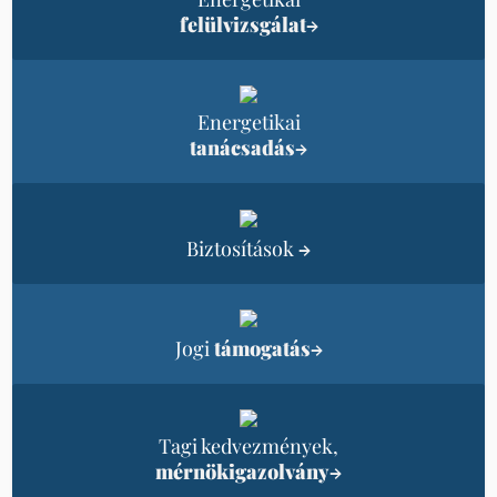
felülvizsgálat
→
Energetikai
tanácsadás
→
Biztosítások
→
Jogi
támogatás
→
Tagi kedvezmények,
mérnökigazolvány
→