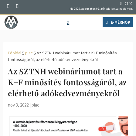
27° C
Ma 2026. augusztus 07., péntek, Ibolya napja van.
E-MÉRNÖK
Főoldal
piac
Az SZTNH webináriumot tart a K+F minősítés
5
5
fontosságáról, az elérhető adókedvezményekről
Az SZTNH webináriumot tart a
K+F minősítés fontosságáról, az
elérhető adókedvezményekről
nov 3, 2022
|
piac