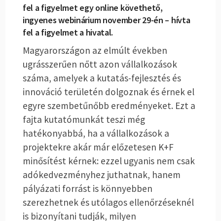
fel a figyelmet egy online követhető,
ingyenes webinárium november 29-én – hívta
fel a figyelmet a hivatal.
Magyarországon az elmúlt években
ugrásszerűen nőtt azon vállalkozások
száma, amelyek a kutatás-fejlesztés és
innováció területén dolgoznak és érnek el
egyre szembetűnőbb eredményeket. Ezt a
fajta kutatómunkát teszi még
hatékonyabbá, ha a vállalkozások a
projektekre akár már előzetesen K+F
minősítést kérnek: ezzel ugyanis nem csak
adókedvezményhez juthatnak, hanem
pályázati forrást is könnyebben
szerezhetnek és utólagos ellenőrzéseknél
is bizonyítani tudják, milyen