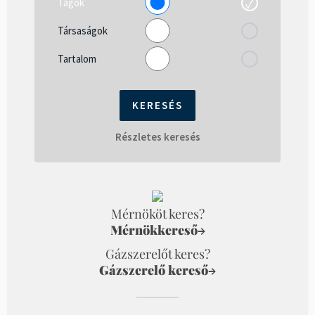
Tagok
Társaságok
Tartalom
Részletes keresés
Mérnököt keres?
Mérnökkereső
→
Gázszerelőt keres?
Gázszerelő kereső
→