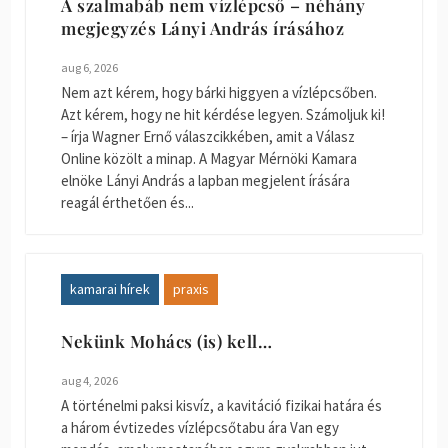
A szalmabáb nem vízlépcső – néhány
megjegyzés Lányi András írásához
aug 6, 2026
Nem azt kérem, hogy bárki higgyen a vízlépcsőben.
Azt kérem, hogy ne hit kérdése legyen. Számoljuk ki!
– írja Wagner Ernő válaszcikkében, amit a Válasz
Online közölt a minap. A Magyar Mérnöki Kamara
elnöke Lányi András a lapban megjelent írására
reagál érthetően és...
kamarai hírek
praxis
Nekünk Mohács (is) kell…
aug 4, 2026
A történelmi paksi kisvíz, a kavitáció fizikai határa és
a három évtizedes vízlépcsőtabu ára Van egy