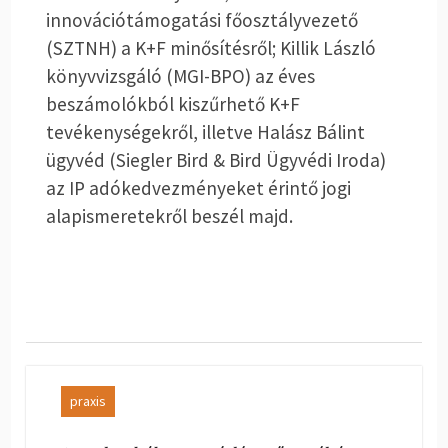
innovációtámogatási főosztályvezető
(SZTNH) a K+F minősítésről; Killik László
könyvvizsgáló (MGI-BPO) az éves
beszámolókból kiszűrhető K+F
tevékenységekről, illetve Halász Bálint
ügyvéd (Siegler Bird & Bird Ügyvédi Iroda)
az IP adókedvezményeket érintő jogi
alapismeretekről beszél majd.
praxis