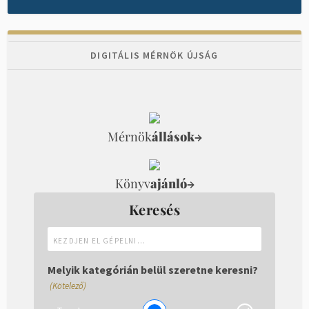
DIGITÁLIS MÉRNÖK ÚJSÁG
Mérnök
állások
→
Könyv
ajánló
→
Keresés
Kezdjen
el
gépelni...
Melyik kategórián belül szeretne keresni?
(Kötelező)