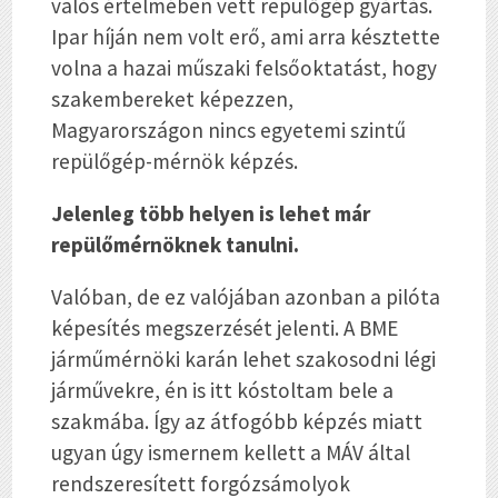
valós értelmében vett repülőgép gyártás.
Ipar híján nem volt erő, ami arra késztette
volna a hazai műszaki felsőoktatást, hogy
szakembereket képezzen,
Magyarországon nincs egyetemi szintű
repülőgép-mérnök képzés.
Jelenleg több helyen is lehet már
repülőmérnöknek tanulni.
Valóban, de ez valójában azonban a pilóta
képesítés megszerzését jelenti. A BME
járműmérnöki karán lehet szakosodni légi
járművekre, én is itt kóstoltam bele a
szakmába. Így az átfogóbb képzés miatt
ugyan úgy ismernem kellett a MÁV által
rendszeresített forgózsámolyok