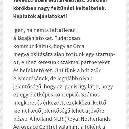
téveszti szem elől a realitást. Szakmai
körökben nagy feltűnést keltettetek.
Kaptatok ajánlatokat?
Igen, ha nem is feltétlenül
állásajánlatokat. Tudatosan
kommunikáltuk, hogy az Orca
megvalósítására alapítottunk egy startup-
ot, ehhez keresünk szakmai partnereket
és befektetőket. Örültünk a brit zsűri
elismerésének, de legalább olyan
jelentőségű, hogy az ipar is úgy látja, hogy
ez egy életképes koncepció. Számos
megkeresés érkezett, ezek közül kettő
kiemelkedő jelentőségű lehet a jövőre
nézve: A holland NLR (Royal Netherlands
Aerospace Centre) valamint a főként a