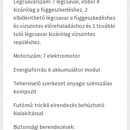
Légcsavarszám: 7 légcsavar, ebből 4
kizárólag a függeszkedéshez, 2
elbillenthető légcsavar a függeszkedéshez
és vízszintes előrehaladáshoz és 1 további
toló légcsavar kizárólag vízszintes
repüléshez.
Motorszám: 7 elektromotor
Energiaforrás: 6 akkumulátor modul
Teherviselő szerkezet anyaga: szénszálas
kompozit
Futómű: tricikli elrendezés behúzható
kialakítással
Biztonsági berendezések: