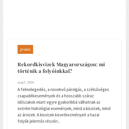
praxis
Rekordkisvizek Magyarországon: mi
történik a folyóinkkal?
aug 7, 2026
A felmelegedés, a növekvő párolgás, a szélsőséges
csapadékesemények és a hosszabb száraz
időszakok miatt egyre gyakoribbá válhatnak az
extrém hidrológiai események, mind a kisvizek, mind
az árvizek. A kisvizek következményeit a hazai
folyók jelentős részén...