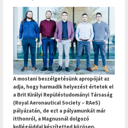
A mostani beszélgetésünk apropóját az
adja, hogy harmadik helyezést értetek el
a Brit Királyi Repüléstudományi Társaság
(Royal Aeronautical Society – RAeS)
pályázatán, de ezt a pályamunkát már
itthonról, a Magnusnál dolgozó
kollégáiddal készítetted közösen.