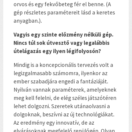
orvos és egy fekvőbeteg fér el benne. (A
gép részletes paramétereit lásd a keretes
anyagban.).
Vagyis egy szinte előzmény nélküli gép.
Nincs túl sok útvesztő vagy legalábbis
útelágazás egy ilyen légifolyosón?
Mindig is a koncepcionális tervezés volt a
legizgalmasabb számomra, ilyenkor az
ember szabadjára engedi a fantáziáját.
Nyilván vannak paraméterek, amelyeknek
meg kell felelni, de elég széles játszótéren
lehet dolgozni. Szeretek utánaolvasni a
dolgoknak, beszívni az új technológiákat.
Az eredmény egy innovatív, de az
elvárásoknak megfelelő repülőgép. Olyan,