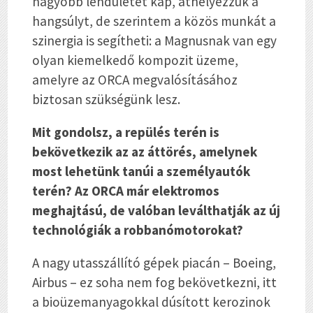
nagyobb lendületet kap, áthelyezzük a
hangsúlyt, de szerintem a közös munkát a
szinergia is segítheti: a Magnusnak van egy
olyan kiemelkedő kompozit üzeme,
amelyre az ORCA megvalósításához
biztosan szükségünk lesz.
Mit gondolsz, a repülés terén is
bekövetkezik az az áttörés, amelynek
most lehetünk tanúi a személyautók
terén? Az ORCA már elektromos
meghajtású, de valóban leválthatják az új
technológiák a robbanómotorokat?
A nagy utasszállító gépek piacán – Boeing,
Airbus – ez soha nem fog bekövetkezni, itt
a bioüzemanyagokkal dúsított kerozinok