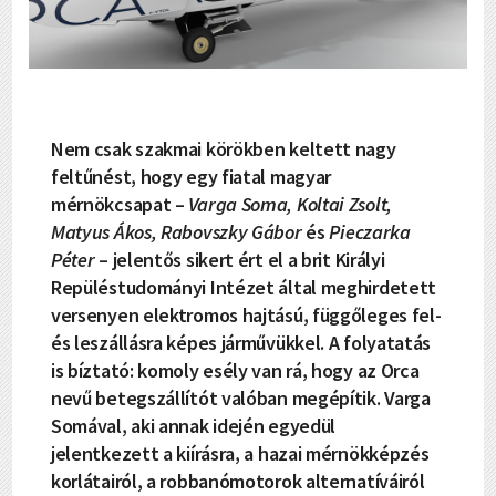
Nem csak szakmai körökben keltett nagy
feltűnést, hogy egy fiatal magyar
mérnökcsapat –
Varga Soma, Koltai Zsolt,
Matyus Ákos, Rabovszky Gábor
és
Pieczarka
Péter
– jelentős sikert ért el a brit Királyi
Repüléstudományi Intézet által meghirdetett
versenyen elektromos hajtású, függőleges fel-
és leszállásra képes járművükkel. A folyatatás
is bíztató: komoly esély van rá, hogy az Orca
nevű betegszállítót valóban megépítik. Varga
Somával, aki annak idején egyedül
jelentkezett a kiírásra, a hazai mérnökképzés
korlátairól, a robbanómotorok alternatíváiról