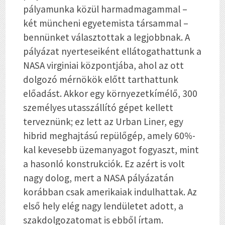
pályamunka közül harmadmagammal –
két müncheni egyetemista társammal –
bennünket választottak a legjobbnak. A
pályázat nyerteseiként ellátogathattunk a
NASA virginiai központjába, ahol az ott
dolgozó mérnökök előtt tarthattunk
előadást. Akkor egy környezetkímélő, 300
személyes utasszállító gépet kellett
terveznünk; ez lett az Urban Liner, egy
hibrid meghajtású repülőgép, amely 60%-
kal kevesebb üzemanyagot fogyaszt, mint
a hasonló konstrukciók. Ez azért is volt
nagy dolog, mert a NASA pályázatán
korábban csak amerikaiak indulhattak. Az
első hely elég nagy lendületet adott, a
szakdolgozatomat is ebből írtam.