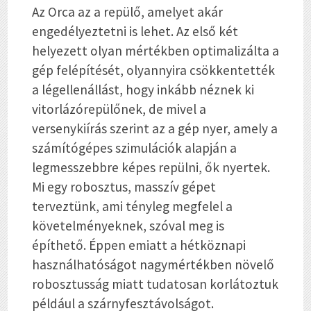
Az Orca az a repülő, amelyet akár
engedélyeztetni is lehet. Az első két
helyezett olyan mértékben optimalizálta a
gép felépítését, olyannyira csökkentették
a légellenállást, hogy inkább néznek ki
vitorlázórepülőnek, de mivel a
versenykiírás szerint az a gép nyer, amely a
számítógépes szimulációk alapján a
legmesszebbre képes repülni, ők nyertek.
Mi egy robosztus, masszív gépet
terveztünk, ami tényleg megfelel a
követelményeknek, szóval meg is
építhető. Éppen emiatt a hétköznapi
használhatóságot nagymértékben növelő
robosztusság miatt tudatosan korlátoztuk
például a szárnyfesztávolságot.