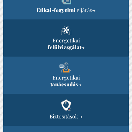
Etikai-fegyelmi
eljárás
→
Energetikai
felülvizsgálat
→
Energetikai
tanácsadás
→
Biztosítások
→