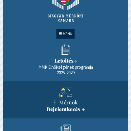
MENÜ
Letöltés
→
MMK Elnökségének programja
2025-2029
E-Mérnök
Bejelentkezés
→