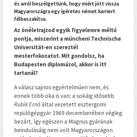
és arról beszélgettünk, hogy miért jött vissza
Magyarországra egy ígéretes német karriert
félbeszakítva.
Az önéletrajzod egyik figyelemre méltó
pontja, miszerint a müncheni Technische
Universität-en szereztél
mesterfokozatot. Mit gondolsz, ha
Budapesten diplomázol, akkor is itt
tartanál?
A válasz sajnos egyértelműen nem, és
ennek több oka is van: a sokáig idősebb
Rubik Ernő
által vezetett esztergomi
repülőgépgyár 1969 decemberében végleg
bezárt, így egészen a Magnus gyárának
beindulásáig nem volt Magyarországon