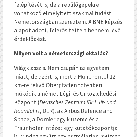
felépítését is, de a repülőgépekre
vonatkozó elmélyített szakmai tudást
Németországban szereztem. A BME képzés
alapot adott, felerősítette a bennem lévő
érdeklődést.
Milyen volt a németországi oktatás?
Világklasszis. Nem csupán az egyetem
miatt, de azért is, mert a Münchentől 12
km-re fekvő Oberpfaffenhofenben
működik a német Légi- és Űrközlekedési
Központ (
Deutsches Zentrum für Luft- und
Raumfahrt
, DLR), az Airbus Defence and
Space, a Dornier egyik üzeme és a
Fraunhofer Intézet egy kutatóközpontja
is. Mindez együtt egy eszméletlen nyüzsgő