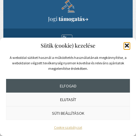
Jogi
támogatás
→
Sütik (cookie) kezelése
Tagi kedvezmények,
A weboldal sütiket használ a működtetés használatának megkönnyítése, a
mérnökigazolvány
→
weboldalon végzett tevékenység nyomon követése és releváns ajánlatok
megjelenítése érdekében.
ELFOGAD
DIGITÁLIS MÉRNÖK ÚJSÁG
ELUTASÍT
SÜTI BEÁLLÍTÁSOK
Cookie szabályzat