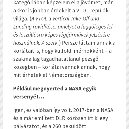
kategóriában képzelem el a jövőmet, már
akkor is jobban érdekelt a VTOL repülők
világa. (
A VTOL
a
Vertical Take-Off
and
Landing rövidítése, amelyet a függőleges fel-
és leszállásra képes légijárművek jelzésére
használnak. A szerk.
) Persze láttam annak a
korlátait is, hogy külföldi mérnökként – a
szakmailag tagadhatatlanul pezsgő
közegben – korlátai vannak annak, hogy
mit érhetek el Németországban.
Például megnyerted a NASA egyik
versenyét…
Igen, ez valóban így volt. 2017-ben a NASA
és a már említett DLR közösen írt ki egy
pályázatot, és a 260 beküldött