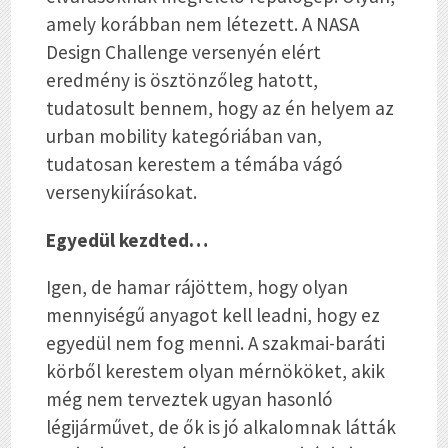
amely korábban nem létezett. A NASA
Design Challenge versenyén elért
eredmény is ösztönzőleg hatott,
tudatosult bennem, hogy az én helyem az
urban mobility kategóriában van,
tudatosan kerestem a témába vágó
versenykiírásokat.
Egyedül kezdted…
Igen, de hamar rájöttem, hogy olyan
mennyiségű anyagot kell leadni, hogy ez
egyedül nem fog menni. A szakmai-baráti
körből kerestem olyan mérnököket, akik
még nem terveztek ugyan hasonló
légijárművet, de ők is jó alkalomnak látták