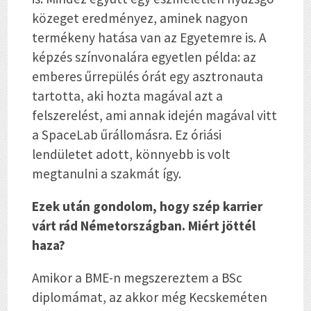
közeget eredményez, aminek nagyon
termékeny hatása van az Egyetemre is. A
képzés színvonalára egyetlen példa: az
emberes űrrepülés órát egy asztronauta
tartotta, aki hozta magával azt a
felszerelést, ami annak idején magával vitt
a SpaceLab űrállomásra. Ez óriási
lendületet adott, könnyebb is volt
megtanulni a szakmát így.
Ezek után gondolom, hogy szép karrier
várt rád Németországban. Miért jöttél
haza?
Amikor a BME-n megszereztem a BSc
diplomámat, az akkor még Kecskeméten