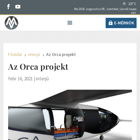
20° C
Ma 2026. augusztus 08., szombat, László napja
van.
E-MÉRNÖK
Főoldal
interjú
Az Orca projekt
5
5
Az Orca projekt
febr 16, 2021
|
interjú