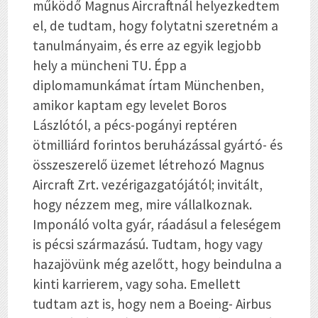
működő Magnus Aircraftnál helyezkedtem
el, de tudtam, hogy folytatni szeretném a
tanulmányaim, és erre az egyik legjobb
hely a müncheni TU. Épp a
diplomamunkámat írtam Münchenben,
amikor kaptam egy levelet Boros
Lászlótól, a pécs-pogányi reptéren
ötmilliárd forintos beruházással gyártó- és
összeszerelő üzemet létrehozó Magnus
Aircraft Zrt. vezérigazgatójától; invitált,
hogy nézzem meg, mire vállalkoznak.
Imponáló volta gyár, ráadásul a feleségem
is pécsi származású. Tudtam, hogy vagy
hazajövünk még azelőtt, hogy beindulna a
kinti karrierem, vagy soha. Emellett
tudtam azt is, hogy nem a Boeing- Airbus