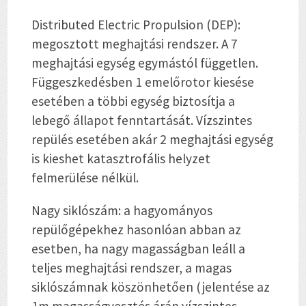
Distributed Electric Propulsion (DEP):
megosztott meghajtási rendszer. A 7
meghajtási egység egymástól független.
Függeszkedésben 1 emelőrotor kiesése
esetében a többi egység biztosítja a
lebegő állapot fenntartását. Vízszintes
repülés esetében akár 2 meghajtási egység
is kieshet katasztrofális helyzet
felmerülése nélkül.
Nagy siklószám: a hagyományos
repülőgépekhez hasonlóan abban az
esetben, ha nagy magasságban leáll a
teljes meghajtási rendszer, a magas
siklószámnak köszönhetően (jelentése az
1m magasságvesztés árán vízszintes