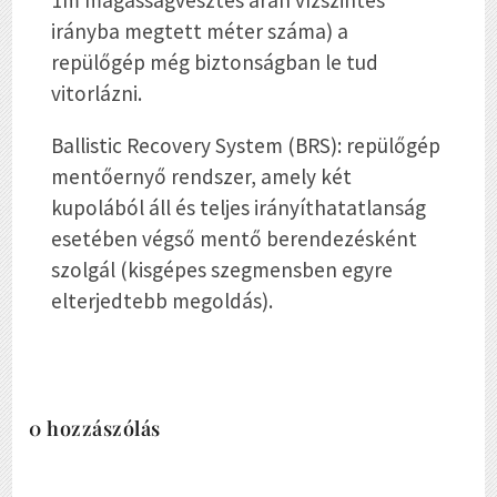
irányba megtett méter száma) a
repülőgép még biztonságban le tud
vitorlázni.
Ballistic Recovery System (BRS): repülőgép
mentőernyő rendszer, amely két
kupolából áll és teljes irányíthatatlanság
esetében végső mentő berendezésként
szolgál (kisgépes szegmensben egyre
elterjedtebb megoldás).
0 hozzászólás