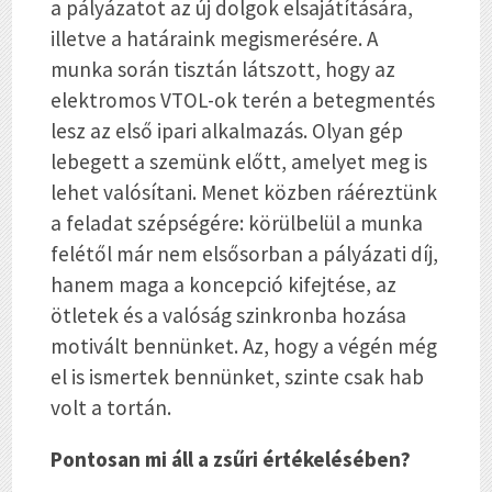
a pályázatot az új dolgok elsajátítására,
illetve a határaink megismerésére. A
munka során tisztán látszott, hogy az
elektromos VTOL-ok terén a betegmentés
lesz az első ipari alkalmazás. Olyan gép
lebegett a szemünk előtt, amelyet meg is
lehet valósítani. Menet közben ráéreztünk
a feladat szépségére: körülbelül a munka
felétől már nem elsősorban a pályázati díj,
hanem maga a koncepció kifejtése, az
ötletek és a valóság szinkronba hozása
motivált bennünket. Az, hogy a végén még
el is ismertek bennünket, szinte csak hab
volt a tortán.
Pontosan mi áll a zsűri értékelésében?