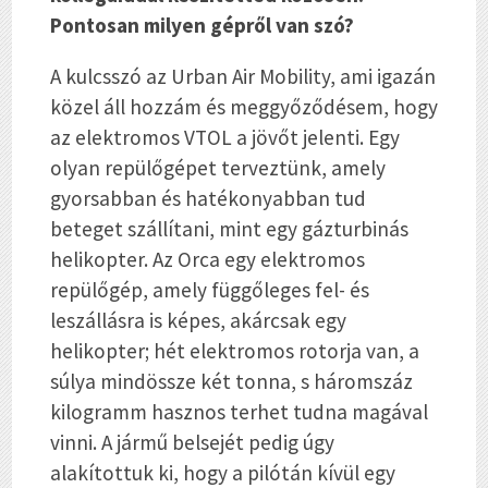
Pontosan milyen gépről van szó?
A kulcsszó az Urban Air Mobility, ami igazán
közel áll hozzám és meggyőződésem, hogy
az elektromos VTOL a jövőt jelenti. Egy
olyan repülőgépet terveztünk, amely
gyorsabban és hatékonyabban tud
beteget szállítani, mint egy gázturbinás
helikopter. Az Orca egy elektromos
repülőgép, amely függőleges fel- és
leszállásra is képes, akárcsak egy
helikopter; hét elektromos rotorja van, a
súlya mindössze két tonna, s háromszáz
kilo­gramm hasznos terhet tudna magával
vinni. A jármű belsejét pedig úgy
alakítottuk ki, hogy a pilótán kívül egy